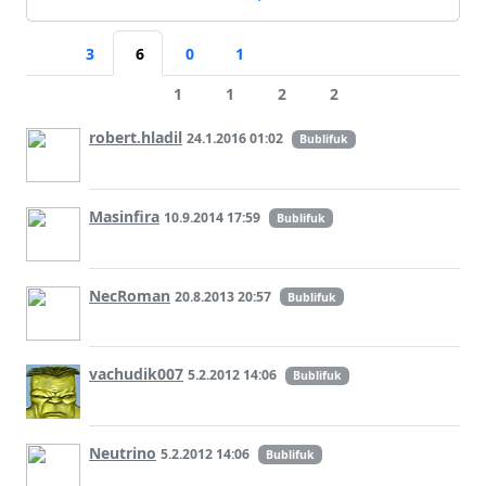
3
6
0
1
1
1
2
2
robert.hladil
24.1.2016 01:02
Bublifuk
Masinfira
10.9.2014 17:59
Bublifuk
NecRoman
20.8.2013 20:57
Bublifuk
vachudik007
5.2.2012 14:06
Bublifuk
Neutrino
5.2.2012 14:06
Bublifuk