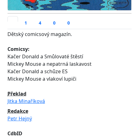
1
4
0
0
Dětský comicsový magazín.
Comicsy:
Kačer Donald a Smůlovaté štěstí
Mickey Mouse a nepatrná laskavost
Kačer Donald a schůze ES
Mickey Mouse a vlakoví lupiči
Překlad
Jitka Minaříková
Redakce
Petr Hejný
CdbID