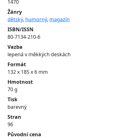
1470
Žánry
dětský
,
humorný
,
magazín
ISBN/ISSN
80-7134-210-6
Vazba
lepená v měkkých deskách
Formát
132 x 185 x 6 mm
Hmotnost
70 g
Tisk
barevný
Stran
96
Původní cena