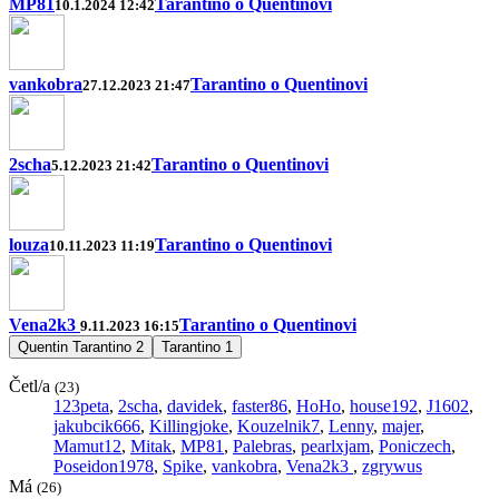
MP81
Tarantino o Quentinovi
10.1.2024 12:42
vankobra
Tarantino o Quentinovi
27.12.2023 21:47
2scha
Tarantino o Quentinovi
5.12.2023 21:42
louza
Tarantino o Quentinovi
10.11.2023 11:19
Vena2k3
Tarantino o Quentinovi
9.11.2023 16:15
Quentin Tarantino
2
Tarantino
1
Četl/a
(23)
123peta
,
2scha
,
davidek
,
faster86
,
HoHo
,
house192
,
J1602
,
jakubcik666
,
Killingjoke
,
Kouzelnik7
,
Lenny
,
majer
,
Mamut12
,
Mitak
,
MP81
,
Palebras
,
pearlxjam
,
Poniczech
,
Poseidon1978
,
Spike
,
vankobra
,
Vena2k3
,
zgrywus
Má
(26)