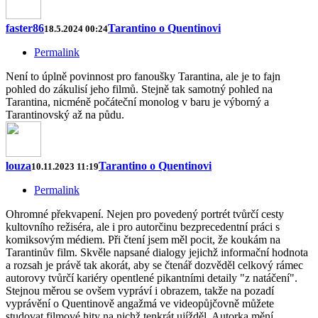
faster86
Tarantino o Quentinovi
18.5.2024 00:24
Permalink
Není to úplně povinnost pro fanoušky Tarantina, ale je to fajn
pohled do zákulisí jeho filmů. Stejně tak samotný pohled na
Tarantina, nicméně počáteční monolog v baru je výborný a
Tarantinovský až na půdu.
louza
Tarantino o Quentinovi
10.11.2023 11:19
Permalink
Ohromné překvapení. Nejen pro povedený portrét tvůrčí cesty
kultovního režiséra, ale i pro autorčinu bezprecedentní práci s
komiksovým médiem. Při čtení jsem měl pocit, že koukám na
Tarantinův film. Skvěle napsané dialogy jejichž informační hodnota
a rozsah je právě tak akorát, aby se čtenář dozvěděl celkový rámec
autorovy tvůrčí kariéry opentlené pikantními detaily "z natáčení".
Stejnou měrou se ovšem vypráví i obrazem, takže na pozadí
vyprávění o Quentinově angažmá ve videopůjčovně můžete
studovat filmové hity na nichž tenkrát ujížděl. Autorka mění