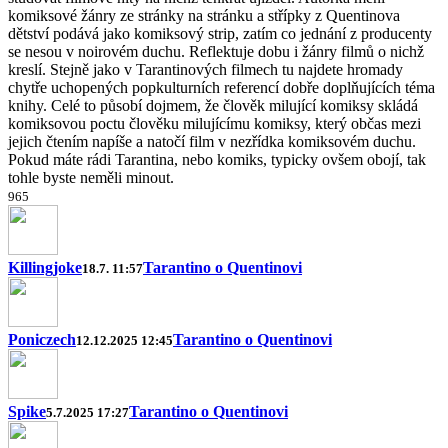
komiksové žánry ze stránky na stránku a střípky z Quentinova
dětství podává jako komiksový strip, zatím co jednání z producenty
se nesou v noirovém duchu. Reflektuje dobu i žánry filmů o nichž
kreslí. Stejně jako v Tarantinových filmech tu najdete hromady
chytře uchopených popkulturních referencí dobře doplňujících téma
knihy. Celé to působí dojmem, že člověk milující komiksy skládá
komiksovou poctu člověku milujícímu komiksy, který občas mezi
jejich čtením napíše a natočí film v nezřídka komiksovém duchu.
Pokud máte rádi Tarantina, nebo komiks, typicky ovšem obojí, tak
tohle byste neměli minout.
9
6
5
Killingjoke
Tarantino o Quentinovi
18.7. 11:57
Poniczech
Tarantino o Quentinovi
12.12.2025 12:45
Spike
Tarantino o Quentinovi
5.7.2025 17:27