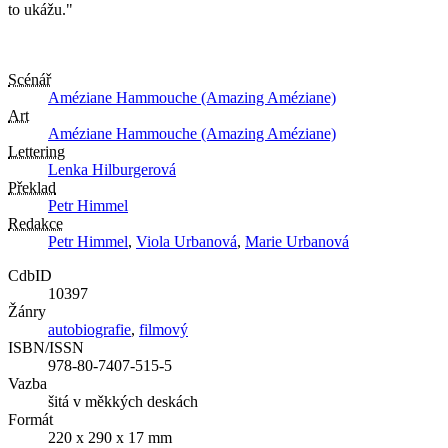
to ukážu."
Scénář
Améziane Hammouche (Amazing Améziane)
Art
Améziane Hammouche (Amazing Améziane)
Lettering
Lenka Hilburgerová
Překlad
Petr Himmel
Redakce
Petr Himmel
,
Viola Urbanová
,
Marie Urbanová
CdbID
10397
Žánry
autobiografie
,
filmový
ISBN/ISSN
978-80-7407-515-5
Vazba
šitá v měkkých deskách
Formát
220 x 290 x 17 mm