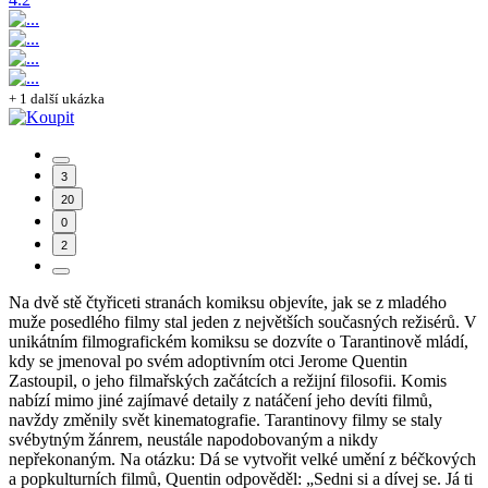
+ 1 další ukázka
3
20
0
2
Na dvě stě čtyřiceti stranách komiksu objevíte, jak se z mladého
muže posedlého filmy stal jeden z největších současných režisérů. V
unikátním filmografickém komiksu se dozvíte o Tarantinově mládí,
kdy se jmenoval po svém adoptivním otci Jerome Quentin
Zastoupil, o jeho filmařských začátcích a režijní filosofii. Komis
nabízí mimo jiné zajímavé detaily z natáčení jeho devíti filmů,
navždy změnily svět kinematografie. Tarantinovy filmy se staly
svébytným žánrem, neustále napodobovaným a nikdy
nepřekonaným. Na otázku: Dá se vytvořit velké umění z béčkových
a popkulturních filmů, Quentin odpověděl: „Sedni si a dívej se. Já ti