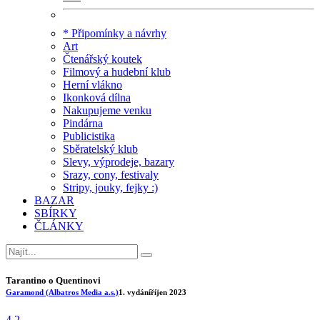
* Připomínky a návrhy
Art
Čtenářský koutek
Filmový a hudební klub
Herní vlákno
Ikonková dílna
Nakupujeme venku
Pindárna
Publicistika
Sběratelský klub
Slevy, výprodeje, bazary
Srazy, cony, festivaly
Stripy, jouky, fejky :)
BAZAR
SBÍRKY
ČLÁNKY
Tarantino o Quentinovi
Garamond (Albatros Media a.s.)
1. vydání
říjen 2023
4.2