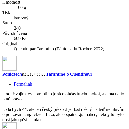
Hmotnost
1100 g
Tisk
barevný
Stran
240
Původní cena
699 Kč
Originál
Quentin par Tarantino (Éditions du Rocher, 2022)
Poniczech
Tarantino o Quentinovi
8.7.2024 00:22
Permalink
Hodně zajímavý, Tarantino je sice občas trochu kokot, ale má na to
plné právo.
Dala bych 4*, ale ten český překlad je dost děsný - a teď nemluvím
o používání anglických frází, ale o špatné gramatice, někdy to bylo
dost jako pěst na oko.