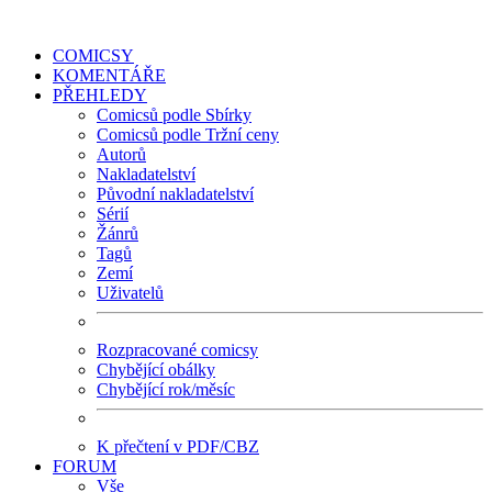
COMICSY
KOMENTÁŘE
PŘEHLEDY
Comicsů podle Sbírky
Comicsů podle Tržní ceny
Autorů
Nakladatelství
Původní nakladatelství
Sérií
Žánrů
Tagů
Zemí
Uživatelů
Rozpracované comicsy
Chybějící obálky
Chybějící rok/měsíc
K přečtení v PDF/CBZ
FORUM
Vše