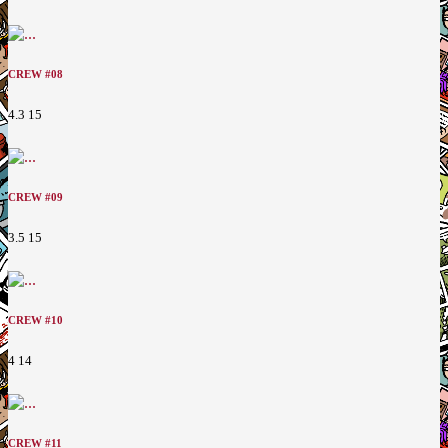
CREW #08
4.3
15
CREW #09
3.5
15
CREW #10
4
14
CREW #11