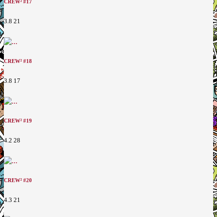
CREW² #17
3.8
21
CREW² #18
3.8
17
CREW² #19
4.2
28
CREW² #20
4.3
21