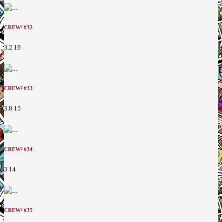
CREW² #32
3.2
19
CREW² #33
3.8
15
CREW² #34
3
14
CREW² #35