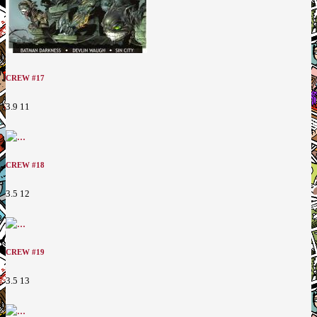
CREW #17
3.9
11
CREW #18
3.5
12
CREW #19
3.5
13