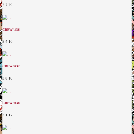
3.7
29
CREW² #36
3.4
16
CREW² #37
3.8
10
CREW² #38
3.1
17