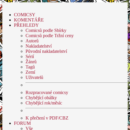
COMICSY
KOMENTÁŘE
PŘEHLEDY
Comicsů podle Sbírky
Comicsů podle Tržní ceny
Autorů
Nakladatelství
Původní nakladatelství
Sérií
Žánrů
Tagů
Zemí
Uživatelů
Rozpracované comicsy
Chybějící obálky
Chybějící rok/měsíc
K přečtení v PDF/CBZ
FORUM
Vše