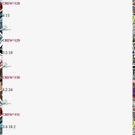
CREW² #28
4
15
CREW² #29
3.5
18
CREW² #30
4.2
24
CREW² #31
3.4
18
2