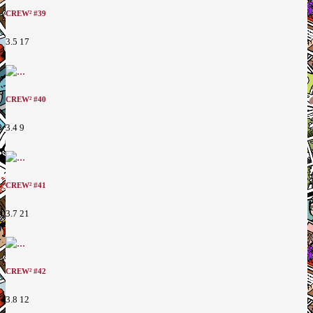
CREW² #39
3.5
17
CREW² #40
3.4
9
CREW² #41
3.7
21
CREW² #42
3.8
12