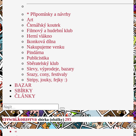
* Připomínky a návrhy
Art
Čtenářský koutek
Filmový a hudební klub
Herní vlákno
Ikonková dílna
Nakupujeme venku
Pindárna
Publicistika
Sběratelský klub
Slevy, výprodeje, bazary
Srazy, cony, festivaly
Stripy, jouky, fejky :)
BAZAR
SBÍRKY
ČLÁNKY
crewni.konzerva
sbírka (obálky)
295
«