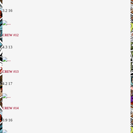
3.2
16
CREW #12
4.3
13
CREW #13
4.2
17
CREW #14
3.9
16