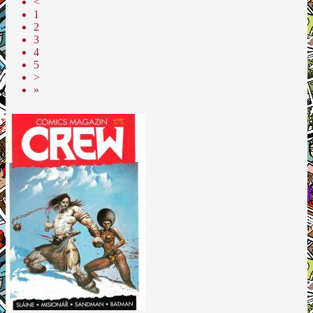
<
1
2
3
4
5
>
»