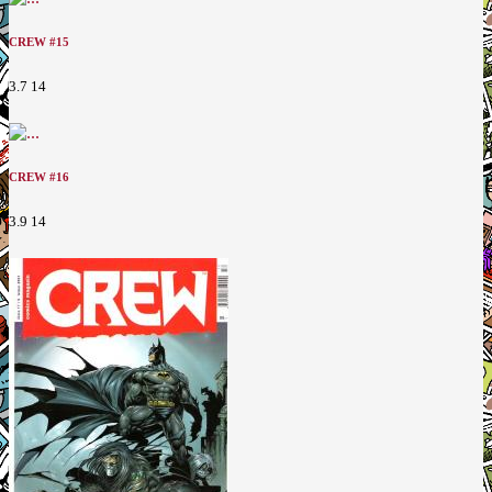
CREW #15
3.7
14
CREW #16
3.9
14