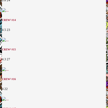
3.8
24
CREW² #14
4.5
23
CREW² #15
4.3
27
CREW² #16
4
22