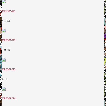
CREW² #21
4.1
23
CREW² #22
3.9
25
CREW² #23
4
16
CREW² #24