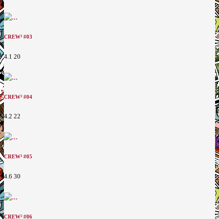
CREW² #03
4.1
20
CREW² #04
4.2
22
CREW² #05
4.6
30
CREW² #06