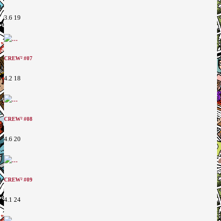
3.6
19
CREW² #07
4.2
18
CREW² #08
4.6
20
CREW² #09
4.1
24