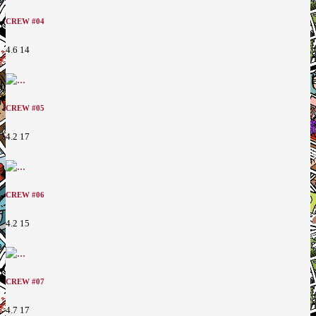
CREW #04
4.6
14
CREW #05
4.2
17
CREW #06
4.2
15
CREW #07
4.7
17