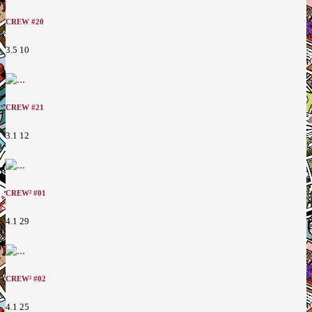
CREW #20
3.5
10
CREW #21
3.1
12
CREW² #01
4.1
29
CREW² #02
4.1
25