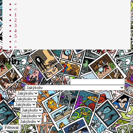
«
<
1
2
3
4
5
>
»
Filtr
Najít v názvu comicsu a poznámce:
Nakladatel:
Četl/a:
Mám:
Chci:
Koupím:
Prodám:
Osobní:
Filtrovat