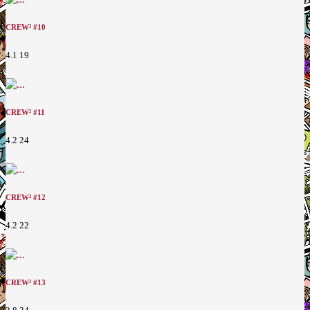
CREW² #10
4.1
19
CREW² #11
4.2
24
CREW² #12
4.2
22
CREW² #13