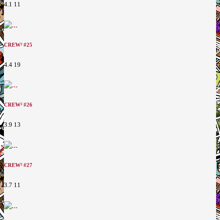
4.1
11
CREW² #25
4.4
19
CREW² #26
3.9
13
CREW² #27
3.7
11