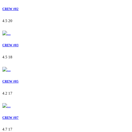
CREW #02
4.5
20
CREW #03
4.5
18
CREW #05
4.2
17
CREW #07
4.7
17