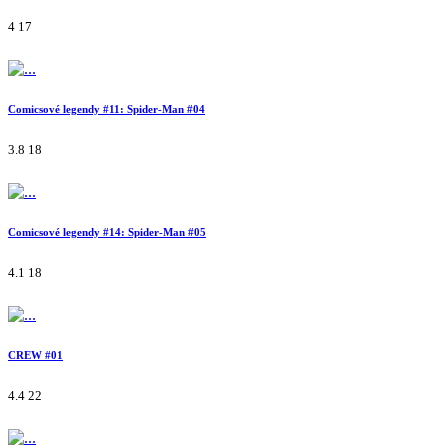
4
17
Comicsové legendy #11: Spider-Man #04
3.8
18
Comicsové legendy #14: Spider-Man #05
4.1
18
CREW #01
4.4
22