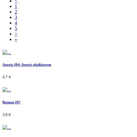
<
1
2
3
4
5
>
»
Asterix #04: Asterix gladiátorem
4.7
4
Batman #07
3.6
6