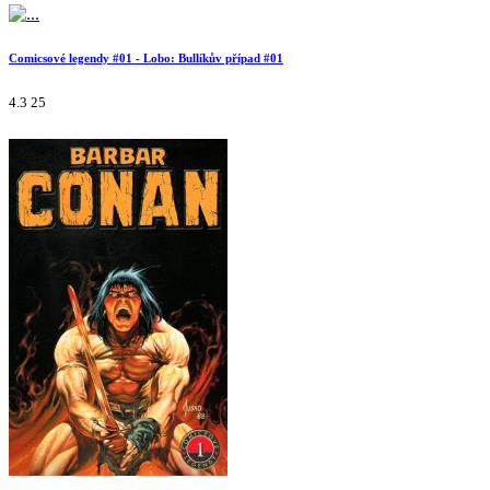
Comicsové legendy #01 - Lobo: Bullíkův případ #01
4.3
25