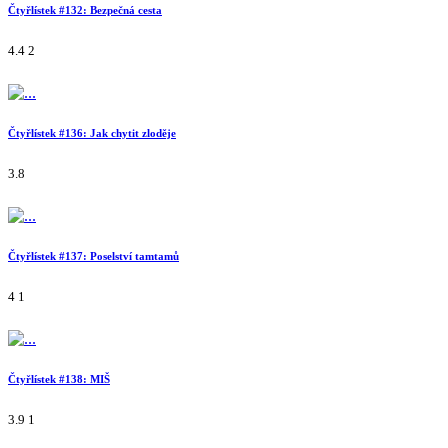
Čtyřlístek #132: Bezpečná cesta
4.4
2
Čtyřlístek #136: Jak chytit zloděje
3.8
Čtyřlístek #137: Poselství tamtamů
4
1
Čtyřlístek #138: MIŠ
3.9
1