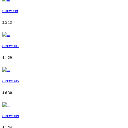
CREW #19
3.5
13
CREW² #01
4.1
29
CREW² #05
4.6
30
CREW² #09
4.1
24