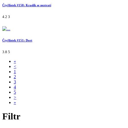
Čtyřlístek #150: Kraslík se neztratí
4.2
3
Čtyřlístek #151: Dort
3.8
5
«
<
1
2
3
4
5
>
»
Filtr