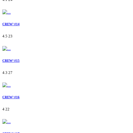
CREW² #14
4.5
23
CREW² #15
4.3
27
CREW² #16
4
22