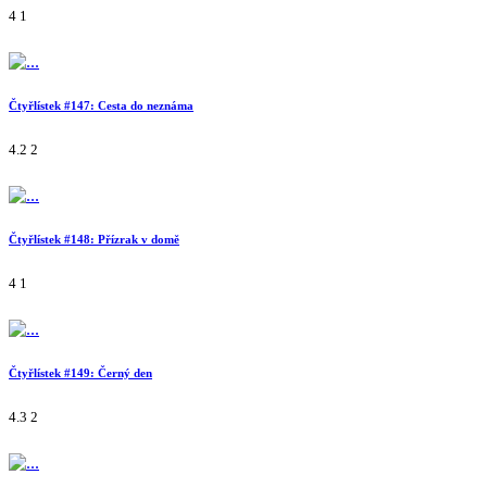
4
1
Čtyřlístek #147: Cesta do neznáma
4.2
2
Čtyřlístek #148: Přízrak v domě
4
1
Čtyřlístek #149: Černý den
4.3
2