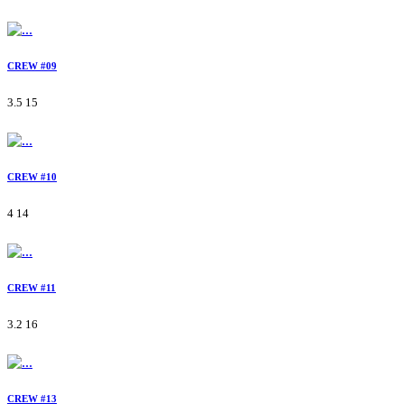
CREW #09
3.5
15
CREW #10
4
14
CREW #11
3.2
16
CREW #13