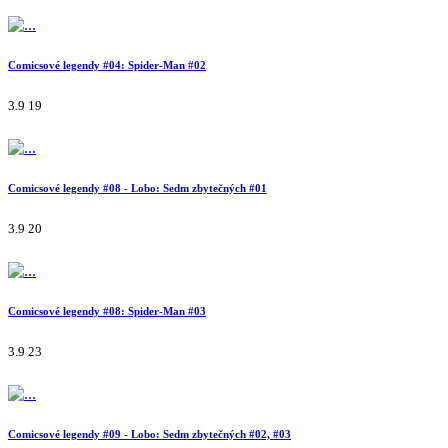
Comicsové legendy #04: Spider-Man #02
3.9
19
Comicsové legendy #08 - Lobo: Sedm zbytečných #01
3.9
20
Comicsové legendy #08: Spider-Man #03
3.9
23
Comicsové legendy #09 - Lobo: Sedm zbytečných #02, #03