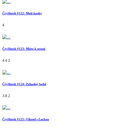
Čtyřlístek #122: Muší kapky
4
Čtyřlístek #123: Místo k sezení
4.4
2
Čtyřlístek #124: Záhadný bolid
3.8
2
Čtyřlístek #125: Víkend s Luckou