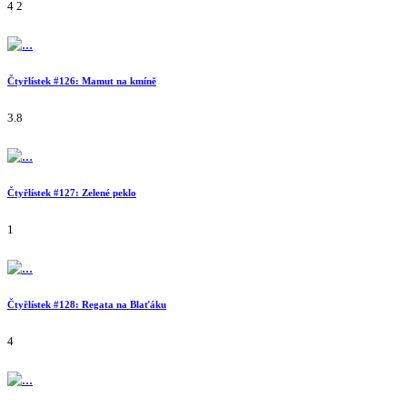
4
2
Čtyřlístek #126: Mamut na kmíně
3.8
Čtyřlístek #127: Zelené peklo
1
Čtyřlístek #128: Regata na Blaťáku
4