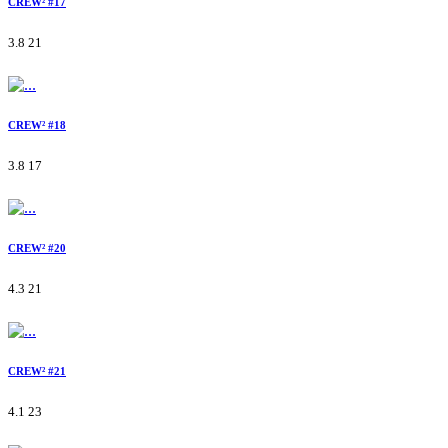
CREW² #17
3.8
21
CREW² #18
3.8
17
CREW² #20
4.3
21
CREW² #21
4.1
23