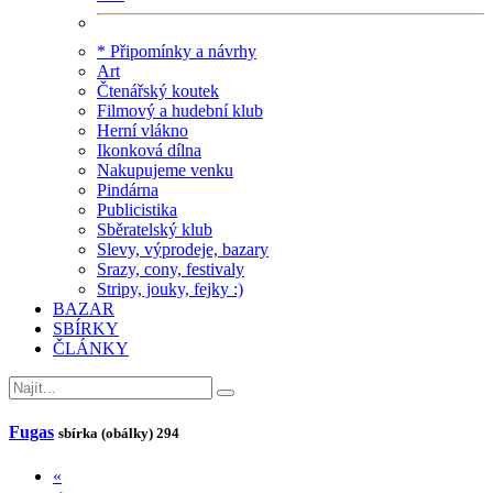
* Připomínky a návrhy
Art
Čtenářský koutek
Filmový a hudební klub
Herní vlákno
Ikonková dílna
Nakupujeme venku
Pindárna
Publicistika
Sběratelský klub
Slevy, výprodeje, bazary
Srazy, cony, festivaly
Stripy, jouky, fejky :)
BAZAR
SBÍRKY
ČLÁNKY
Fugas
sbírka (obálky)
294
«