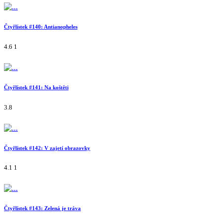
Čtyřlístek #140: Antianopheles
4.6
1
Čtyřlístek #141: Na koštěti
3.8
Čtyřlístek #142: V zajetí obrazovky
4.1
1
Čtyřlístek #143: Zelená je tráva