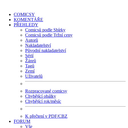
COMICSY
KOMENTÁŘE
PŘEHLEDY
Comicsů podle Sbírky
Comicsů podle Tržní ceny
Autorů
Nakladatelství
Původní nakladatelství
Sérií
Žánrů
Tagů
Zemí
Uživatelů
Rozpracované comicsy
Chybějící obálky
Chybějící rok/měsíc
K přečtení v PDF/CBZ
FORUM
Vše