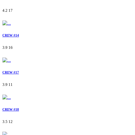
4.2
17
CREW #14
3.9
16
CREW #17
3.9
11
CREW #18
3.5
12