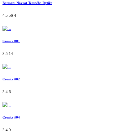
Batman: Návrat Temného Rytíře
4.5
56
4
Comics #01
3.5
14
Comics #02
3.4
6
Comics #04
3.4
9