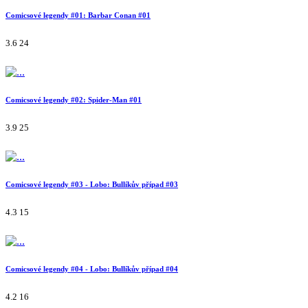
Comicsové legendy #01: Barbar Conan #01
3.6
24
Comicsové legendy #02: Spider-Man #01
3.9
25
Comicsové legendy #03 - Lobo: Bullíkův případ #03
4.3
15
Comicsové legendy #04 - Lobo: Bullíkův případ #04
4.2
16