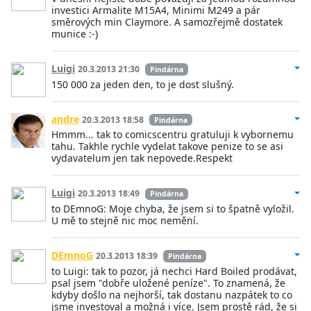
investici Armalite M15A4, Minimi M249 a pár
směrových min Claymore. A samozřejmě dostatek
munice :-)
Luigi
20.3.2013 21:30
Pindárna
150 000 za jeden den, to je dost slušný.
andre
20.3.2013 18:58
Pindárna
Hmmm... tak to comicscentru gratuluji k vybornemu
tahu. Takhle rychle vydelat takove penize to se asi
vydavatelum jen tak nepovede.Respekt
Luigi
20.3.2013 18:49
Pindárna
to DEmnoG: Moje chyba, že jsem si to špatně vyložil.
U mě to stejně nic moc nemění.
DEmnoG
20.3.2013 18:39
Pindárna
to Luigi: tak to pozor, já nechci Hard Boiled prodávat,
psal jsem "dobře uložené peníze". To znamená, že
kdyby došlo na nejhorší, tak dostanu nazpátek to co
jsme investoval a možná i více. Jsem prostě rád, že si