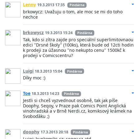
Lenny
19.3.2013 17:35
Pindárna
brkowycz: Uvažuju o tom, ale moc se mi do toho
nechce
brkowycz
19.3.2013 15:24
Pindárna
Tak, kdo si zítra zajde pro speciální superlimitovnaou
edici "Drsné školy" (100ks), která bude od 12cti hodin
k prodeji za úžasnou "no nekupto cenu" 1500kč k
prodeji v Comicscentru?
Luigi
18.3.2013 15:04
Pindárna
Díky moc :)
Toe
18.3.2013 14:23
Pindárna
Jestli si chceš vyzvednout osobně, tak jak píše
Doophy, Seqoy, v Praze pak Comics Point Anglická
vinohradská a v Brně Nerdi.cz, komiksový krámek na
Svoboďáku ;)
doophy
17.3.2013 20:18
Pindárna
Luigi: kupkomiks.cz; seqoy.cz atd.....