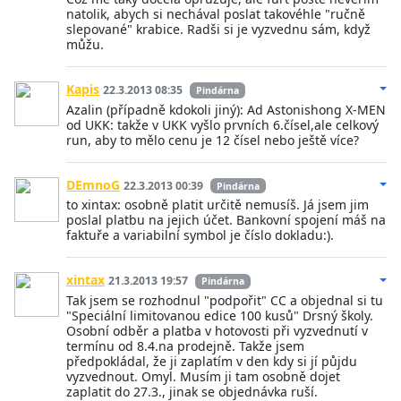
natolik, abych si nechával poslat takovéhle "ručně
slepované" krabice. Radši si je vyzvednu sám, když
můžu.
Kapis
22.3.2013 08:35
Pindárna
Azalin (případně kdokoli jiný): Ad Astonishong X-MEN
od UKK: takže v UKK vyšlo prvních 6.čísel,ale celkový
run, aby to mělo cenu je 12 čísel nebo ještě více?
DEmnoG
22.3.2013 00:39
Pindárna
to xintax: osobně platit určitě nemusíš. Já jsem jim
poslal platbu na jejich účet. Bankovní spojení máš na
faktuře a variabilní symbol je číslo dokladu:).
xintax
21.3.2013 19:57
Pindárna
Tak jsem se rozhodnul "podpořit" CC a objednal si tu
"Speciální limitovanou edice 100 kusů" Drsný školy.
Osobní odběr a platba v hotovosti při vyzvednutí v
termínu od 8.4.na prodejně. Takže jsem
předpokládal, že ji zaplatím v den kdy si jí půjdu
vyzvednout. Omyl. Musím ji tam osobně dojet
zaplatit do 27.3., jinak se objednávka ruší.