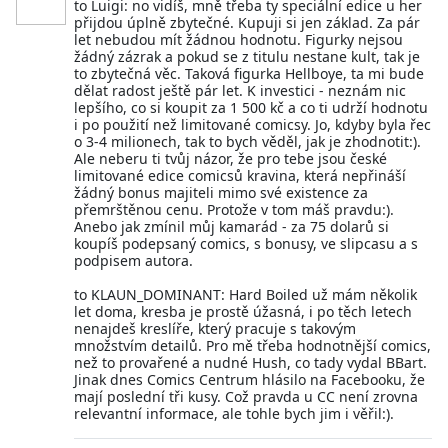
to Luigi: no vidíš, mně třeba ty speciální edice u her
přijdou úplně zbytečné. Kupuji si jen základ. Za pár
let nebudou mít žádnou hodnotu. Figurky nejsou
žádný zázrak a pokud se z titulu nestane kult, tak je
to zbytečná věc. Taková figurka Hellboye, ta mi bude
dělat radost ještě pár let. K investici - neznám nic
lepšího, co si koupit za 1 500 kč a co ti udrží hodnotu
i po použití než limitované comicsy. Jo, kdyby byla řec
o 3-4 milionech, tak to bych věděl, jak je zhodnotit:).
Ale neberu ti tvůj názor, že pro tebe jsou české
limitované edice comicsů kravina, která nepřináší
žádný bonus majiteli mimo své existence za
přemrštěnou cenu. Protože v tom máš pravdu:).
Anebo jak zmínil můj kamarád - za 75 dolarů si
koupíš podepsaný comics, s bonusy, ve slipcasu a s
podpisem autora.
to KLAUN_DOMINANT: Hard Boiled už mám několik
let doma, kresba je prostě úžasná, i po těch letech
nenajdeš kreslíře, který pracuje s takovým
množstvím detailů. Pro mě třeba hodnotnější comics,
než to provařené a nudné Hush, co tady vydal BBart.
Jinak dnes Comics Centrum hlásilo na Facebooku, že
mají poslední tři kusy. Což pravda u CC není zrovna
relevantní informace, ale tohle bych jim i věřil:).