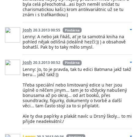
byla celá přeochotná...asi bych neměl snídat tu
charismatickou kaši:) krom antikvariátnic už se tu
znám i s trafikantkou:)
Josh
20.3.2013 00:55
Pindárna
Lenny: A nebo jak řikáš, ať je ta samotná kniha na
pohled nějak odlišná (ideálně hezčí:)) ) a obsahově
bohatší. Pak by to taky mělo smysl.
Josh
20.3.2013 00:52
Pindárna
Lenny: Jo, to je pravda, tak tu edici Batmana jakž takž
beru... jakž takž:))
Třeba speciální nebo limitovaný edice u her jsou
úplně o něčem jinym... tam je to vždycky nabušený
bonusama až po okraj... od art booků, přes
soundtracky, figurky, dokumenty o tvorbě a další
věci... tam často stojí za to si připlatit.
Ale ty dva papírky a plakát navíc u Drsný školy... to mi
přijde neadekvátní:/
Lenny
20.3.2013 00:36