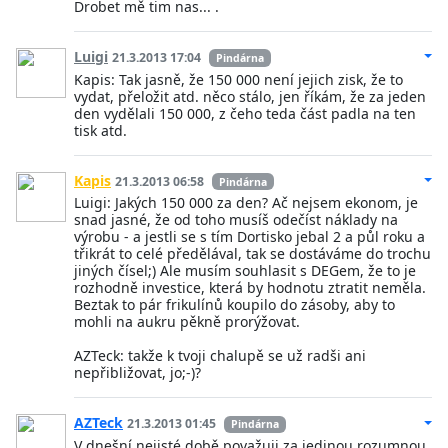
Drobet mě tim nas... .
Luigi
21.3.2013 17:04
Pindárna
Kapis: Tak jasně, že 150 000 není jejich zisk, že to
vydat, přeložit atd. něco stálo, jen říkám, že za jeden
den vydělali 150 000, z čeho teda část padla na ten
tisk atd.
Kapis
21.3.2013 06:58
Pindárna
Luigi: Jakých 150 000 za den? Ač nejsem ekonom, je
snad jasné, že od toho musíš odečíst náklady na
výrobu - a jestli se s tím Dortisko jebal 2 a půl roku a
třikrát to celé předělával, tak se dostáváme do trochu
jiných čísel;) Ale musím souhlasit s DEGem, že to je
rozhodně investice, která by hodnotu ztratit neměla.
Beztak to pár frikulínů koupilo do zásoby, aby to
mohli na aukru pěkně prorýžovat.
AZTeck: takže k tvoji chalupě se už radši ani
nepřibližovat, jo;-)?
AZTeck
21.3.2013 01:45
Pindárna
V dnešní nejisté době považuji za jedinou rozumnou