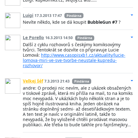
Luigi
17.3.2013 17:47
Pindárna
Nevíte někdo, kde se dá koupit
BubbleGun #7
?
Le Porello
16.3.2013 14:50
Pindárna
Další z cyklu rozhovorů s českýmy komiksovýmy
tvůrci. Tentokrát se dozvíte co připravuje Lucie
Lomová:
http://www.casopisxb1.cz/aktuality/lucie-
lomova-miri-ve-sve-tvorbe-neustale-kupredu-
rozhovor/
Velkej šéf
7.3.2013 21:43
Pindárna
andre: O prodeji nic nevím, ale z ukázek obsažených
v tiskové zprávě, která mi přišla na mail, to na komiks
moc nevypadá. V ukázkách bylo několik stran a je to
spíš hojně ilustrovaná kniha. Jeden obrázek na
stránku doplněný sedmi- až desetiřádkovým textem.
A ten text je navíc v originální latině, takže to
nevypadá, že by vyloženě chtěli prodávat masovou
publikaci. Ale třeba to bude takhle pro fajnšmejkry...