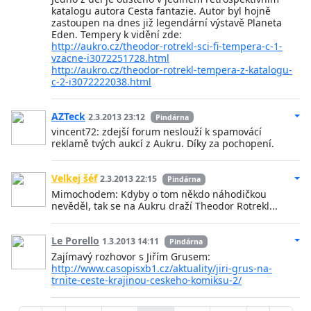
katalogu autora Cesta fantazie. Autor byl hojně
zastoupen na dnes již legendární výstavě Planeta
Eden. Tempery k vidění zde:
http://aukro.cz/theodor-rotrekl-sci-fi-tempera-c-1-
vzacne-i3072251728.html
http://aukro.cz/theodor-rotrekl-tempera-z-katalogu-
c-2-i3072222038.html
AZTeck
2.3.2013 23:12
Pindárna
vincent72: zdejší forum neslouží k spamovácí
reklamě tvých aukcí z Aukru. Díky za pochopení.
Velkej šéf
2.3.2013 22:15
Pindárna
Mimochodem: Kdyby o tom někdo náhodičkou
nevěděl, tak se na Aukru draží Theodor Rotrekl...
Le Porello
1.3.2013 14:11
Pindárna
Zajímavý rozhovor s Jiřím Grusem:
http://www.casopisxb1.cz/aktuality/jiri-grus-na-
trnite-ceste-krajinou-ceskeho-komiksu-2/