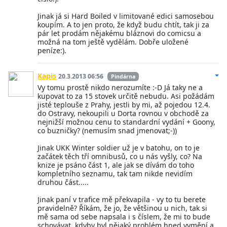
Jinak já si Hard Boiled v limitované edici samosebou
koupím. A to jen proto, že když budu chtít, tak ji za
pár let prodám nějakému bláznovi do comicsu a
možná na tom ještě vydělám. Dobře uložené
peníze:).
Kapis
20.3.2013 06:56
Pindárna
Vy tomu prostě nikdo nerozumíte :-D Já taky ne a
kupovat to za 15 stovek určitě nebudu. Asi požádám
jisté teplouše z Prahy, jestli by mi, až pojedou 12.4.
do Ostravy, nekoupili u Dorta rovnou v obchodě za
nejnižší možnou cenu to standardní vydání + Goony,
co buzničky? (nemusím snad jmenovat;-))
Jinak UKK Winter soldier už je v batohu, on to je
začátek těch tří omnibusů, co u nás vyšly, co? Na
knize je psáno část 1, ale jak se dívám do toho
kompletního seznamu, tak tam nikde nevidím
druhou část.....
Jinak paní v trafice mě překvapila - vy to tu berete
pravidelně? Říkám, že jo, že většinou u nich, tak si
mě sama od sebe napsala i s číslem, že mi to bude
schovávat, kdyby byl nějaký problém hned vymění a