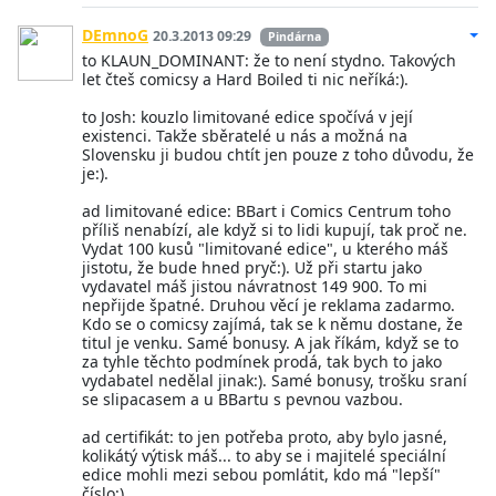
DEmnoG
20.3.2013 09:29
Pindárna
to KLAUN_DOMINANT: že to není stydno. Takových
let čteš comicsy a Hard Boiled ti nic neříká:).
to Josh: kouzlo limitované edice spočívá v její
existenci. Takže sběratelé u nás a možná na
Slovensku ji budou chtít jen pouze z toho důvodu, že
je:).
ad limitované edice: BBart i Comics Centrum toho
příliš nenabízí, ale když si to lidi kupují, tak proč ne.
Vydat 100 kusů "limitované edice", u kterého máš
jistotu, že bude hned pryč:). Už při startu jako
vydavatel máš jistou návratnost 149 900. To mi
nepřijde špatné. Druhou věcí je reklama zadarmo.
Kdo se o comicsy zajímá, tak se k němu dostane, že
titul je venku. Samé bonusy. A jak říkám, když se to
za tyhle těchto podmínek prodá, tak bych to jako
vydabatel nedělal jinak:). Samé bonusy, trošku sraní
se slipacasem a u BBartu s pevnou vazbou.
ad certifikát: to jen potřeba proto, aby bylo jasné,
kolikátý výtisk máš... to aby se i majitelé speciální
edice mohli mezi sebou pomlátit, kdo má "lepší"
číslo:).