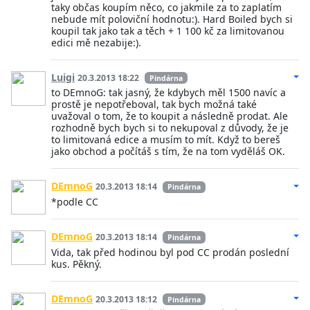
taky občas koupím něco, co jakmile za to zaplatím
nebude mít poloviční hodnotu:). Hard Boiled bych si
koupil tak jako tak a těch + 1 100 kč za limitovanou
edici mě nezabije:).
Luigi
20.3.2013 18:22
Pindárna
to DEmnoG: tak jasný, že kdybych měl 1500 navíc a
prostě je nepotřeboval, tak bych možná také
uvažoval o tom, že to koupit a následně prodat. Ale
rozhodně bych bych si to nekupoval z důvody, že je
to limitovaná edice a musím to mít. Když to bereš
jako obchod a počítáš s tím, že na tom vyděláš OK.
DEmnoG
20.3.2013 18:14
Pindárna
*podle CC
DEmnoG
20.3.2013 18:14
Pindárna
Vida, tak před hodinou byl pod CC prodán poslední
kus. Pěkný.
DEmnoG
20.3.2013 18:12
Pindárna