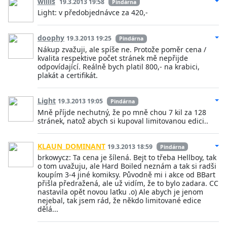
willis
19.3.2013 19:58
Pindárna
Light: v předobjednávce za 420,-
doophy
19.3.2013 19:25
Pindárna
Nákup zvažuji, ale spíše ne. Protože poměr cena /
kvalita respektive počet stránek mě nepřijde
odpovídající. Reálně bych platil 800,- na krabici,
plakát a certifikát.
Light
19.3.2013 19:05
Pindárna
Mně příjde nechutný, že po mně chou 7 kil za 128
stránek, natož abych si kupoval limitovanou edici..
KLAUN_DOMINANT
19.3.2013 18:59
Pindárna
brkowycz: Ta cena je šílená. Bejt to třeba Hellboy, tak
o tom uvažuju, ale Hard Boiled neznám a tak si radši
koupím 3-4 jiné komiksy. Původně mi i akce od BBart
přišla předražená, ale už vidím, že to bylo zadara. CC
nastavila opět novou laťku .o) Ale abych je jenom
nejebal, tak jsem rád, že někdo limitované edice
dělá...