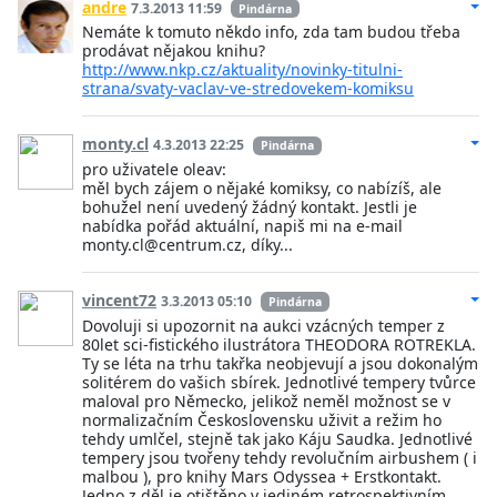
andre
7.3.2013 11:59
Pindárna
Nemáte k tomuto někdo info, zda tam budou třeba
prodávat nějakou knihu?
http://www.nkp.cz/aktuality/novinky-titulni-
strana/svaty-vaclav-ve-stredovekem-komiksu
monty.cl
4.3.2013 22:25
Pindárna
pro uživatele oleav:
měl bych zájem o nějaké komiksy, co nabízíš, ale
bohužel není uvedený žádný kontakt. Jestli je
nabídka pořád aktuální, napiš mi na e-mail
monty.cl@centrum.cz, díky...
vincent72
3.3.2013 05:10
Pindárna
Dovoluji si upozornit na aukci vzácných temper z
80let sci-fistického ilustrátora THEODORA ROTREKLA.
Ty se léta na trhu takřka neobjevují a jsou dokonalým
solitérem do vašich sbírek. Jednotlivé tempery tvůrce
maloval pro Německo, jelikož neměl možnost se v
normalizačním Československu uživit a režim ho
tehdy umlčel, stejně tak jako Káju Saudka. Jednotlivé
tempery jsou tvořeny tehdy revolučním airbushem ( i
malbou ), pro knihy Mars Odyssea + Erstkontakt.
Jedno z děl je otištěno v jediném retrospektivním