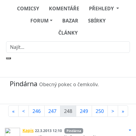
COMICSY
KOMENTÁŘE
PŘEHLEDY
FORUM
BAZAR
SBÍRKY
ČLÁNKY
Pindárna
Obecný pokec o čemkoliv.
«
<
246
247
248
249
250
>
»
Kapis
22.3.2013 12:10
Pindárna