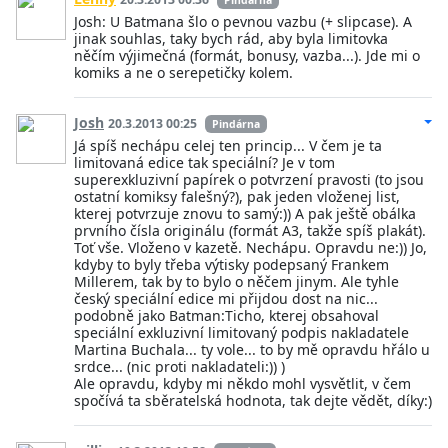
Pindárna
Josh: U Batmana šlo o pevnou vazbu (+ slipcase). A
jinak souhlas, taky bych rád, aby byla limitovka
něčím výjimečná (formát, bonusy, vazba...). Jde mi o
komiks a ne o serepetičky kolem.
Josh
20.3.2013 00:25
Pindárna
Já spíš nechápu celej ten princip... V čem je ta
limitovaná edice tak speciální? Je v tom
superexkluzivní papírek o potvrzení pravosti (to jsou
ostatní komiksy falešný?), pak jeden vloženej list,
kterej potvrzuje znovu to samý:)) A pak ještě obálka
prvního čísla originálu (formát A3, takže spíš plakát).
Toť vše. Vloženo v kazetě. Nechápu. Opravdu ne:)) Jo,
kdyby to byly třeba výtisky podepsaný Frankem
Millerem, tak by to bylo o něčem jinym. Ale tyhle
český speciální edice mi přijdou dost na nic...
podobně jako Batman:Ticho, kterej obsahoval
speciální exkluzivní limitovaný podpis nakladatele
Martina Buchala... ty vole... to by mě opravdu hřálo u
srdce... (nic proti nakladateli:)) )
Ale opravdu, kdyby mi někdo mohl vysvětlit, v čem
spočívá ta sběratelská hodnota, tak dejte vědět, díky:)