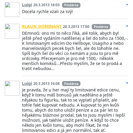
Luigi
20.3.2013 18:03
Pindárna
Docela rychle vzali za svý!
KLAUN_DOMINANT
20.3.2013 17:00
Pindárna
DEmnoG: ono mi to něco říká, alé tolik, abych byl
ještě před vydáním natěšenej a šel do toho za 1500,-.
K limitovaným edicím-Do Hellboye, Usagiho a nebo
marvelovských pecek bych šel, ale do tohohle ne.
Spíš bych šel do věcí co nemám a jsou to pro mě
srdcovky. Přecejenom je pro mě 1500,- několik
menších komiksů...Přesto myslím, že se to prodá a
tratit nebudou...
Luigi
20.3.2013 16:08
Pindárna
Je pravda, že u her mají ty limitované edice cenu,
když k tomu máš bonusů jak naděláno a ještě
nějakou tu figurku, tak to se vyplatí připlatit, ale
tohle fakt kupovat nebudu. A kupovat to jen kvůli
tomu, abych do toho uložil peníze a za pár let to
nějakému bláznovi prodal, tak to jsou myslím i lepší
možnosti, jak takhle uložit peníze. A když to chce
někdo jen kvůli tomu, aby mohl říkat, že má
limitovanou edici a já jen normální, tak ať.