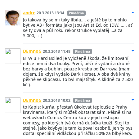
andre
20.3.2013 13:34
Pindárna
Jo taková by se mi taky líbila.... a ještě by to mohlo
být ve A3+ formátu jako jsou Artist Ed. od IDW. ..... ať
se ty dva a půl roku rekonstrukce vyplatěj ...a za
5.000,- :-)
DEmnoG
20.3.2013 11:48
Pindárna
BTW u Hard Boiled je vyloženě škoda, že limitovaní
edice nemá dva booky. První, běžné vydání a druhé
bez barvy a bublin, pouze kresba od Darrowa (mam
dojem, že kdysi vydalo Dark Horse). A oba dvě knihy
pěkně ve slipcasu. To byl majstštyk. A klidně za 2 500
kč:).
DEmnoG
20.3.2013 10:02
Pindárna
to Kapis: kurňa, přestaň úkolovat teplouše z Prahy
kravinama, který si můžeš obstarat sám. Pěkně si na
webovkách Comics Centra kup v jejich eshopu
comicsy, po kterých tvá černá dušička touží. Stojí to
stejně, jako kdybys je tam kupoval osobně. Jen ty bys
dostal speciální vidláckou přirážku 50% za blbý kecy.