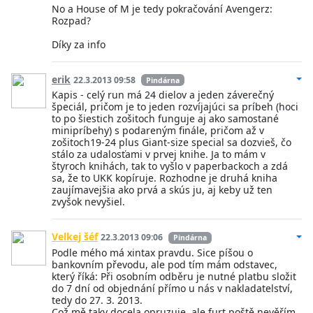
No a House of M je tedy pokračování Avengerz:
Rozpad?
Díky za info
erik
22.3.2013 09:58
Pindárna
Kapis - celý run má 24 dielov a jeden záverečný
špeciál, pričom je to jeden rozvíjajúci sa príbeh (hoci
to po šiestich zošitoch funguje aj ako samostané
minipríbehy) s podareným finále, pričom až v
zošitoch19-24 plus Giant-size special sa dozvieš, čo
stálo za udalosťami v prvej knihe. Ja to mám v
štyroch knihách, tak to vyšlo v paperbackoch a zdá
sa, že to UKK kopíruje. Rozhodne je druhá kniha
zaujímavejšia ako prvá a skús ju, aj keby už ten
zvyšok nevyšiel.
Velkej šéf
22.3.2013 09:06
Pindárna
Podle mého má xintax pravdu. Sice píšou o
bankovním převodu, ale pod tím mám odstavec,
který říká: Při osobním odběru je nutné platbu složit
do 7 dní od objednání přímo u nás v nakladatelství,
tedy do 27. 3. 2013.
Což mě taky docela opruzuje, ale furt poště nevěřím