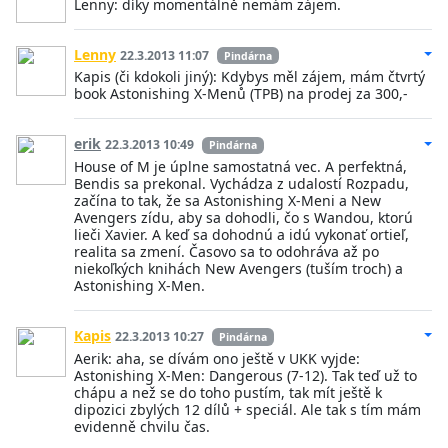
Lenny: díky momentálně nemám zájem.
Lenny
22.3.2013 11:07
Pindárna
Kapis (či kdokoli jiný): Kdybys měl zájem, mám čtvrtý
book Astonishing X-Menů (TPB) na prodej za 300,-
erik
22.3.2013 10:49
Pindárna
House of M je úplne samostatná vec. A perfektná,
Bendis sa prekonal. Vychádza z udalostí Rozpadu,
začína to tak, že sa Astonishing X-Meni a New
Avengers zídu, aby sa dohodli, čo s Wandou, ktorú
lieči Xavier. A keď sa dohodnú a idú vykonať ortieľ,
realita sa zmení. Časovo sa to odohráva až po
niekoľkých knihách New Avengers (tuším troch) a
Astonishing X-Men.
Kapis
22.3.2013 10:27
Pindárna
Aerik: aha, se dívám ono ještě v UKK vyjde:
Astonishing X-Men: Dangerous (7-12). Tak teď už to
chápu a než se do toho pustím, tak mít ještě k
dipozici zbylých 12 dílů + speciál. Ale tak s tím mám
evidenně chvilu čas.