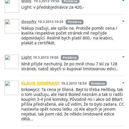
willis
19.3.2013 19:58
Pindárna
Light: v předobjednávce za 420,-
doophy
19.3.2013 19:25
Pindárna
Nákup zvažuji, ale spíše ne. Protože poměr cena /
kvalita respektive počet stránek mě nepřijde
odpovídající. Reálně bych platil 800,- na krabici,
plakát a certifikát.
Light
19.3.2013 19:05
Pindárna
Mně příjde nechutný, že po mně chou 7 kil za 128
stránek, natož abych si kupoval limitovanou edici..
KLAUN_DOMINANT
19.3.2013 18:59
Pindárna
brkowycz: Ta cena je šílená. Bejt to třeba Hellboy, tak
o tom uvažuju, ale Hard Boiled neznám a tak si radši
koupím 3-4 jiné komiksy. Původně mi i akce od BBart
přišla předražená, ale už vidím, že to bylo zadara. CC
nastavila opět novou laťku .o) Ale abych je jenom
nejebal, tak jsem rád, že někdo limitované edice
dělá...