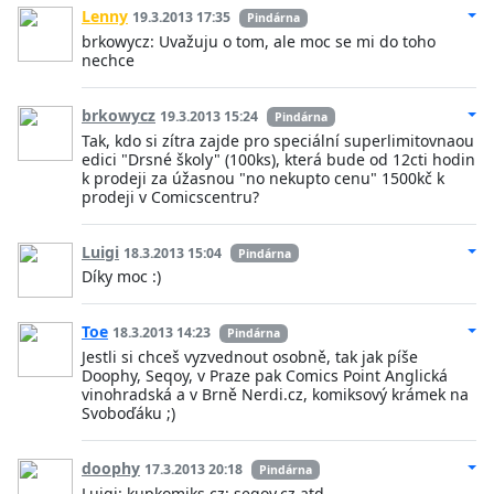
Lenny
19.3.2013 17:35
Pindárna
brkowycz: Uvažuju o tom, ale moc se mi do toho
nechce
brkowycz
19.3.2013 15:24
Pindárna
Tak, kdo si zítra zajde pro speciální superlimitovnaou
edici "Drsné školy" (100ks), která bude od 12cti hodin
k prodeji za úžasnou "no nekupto cenu" 1500kč k
prodeji v Comicscentru?
Luigi
18.3.2013 15:04
Pindárna
Díky moc :)
Toe
18.3.2013 14:23
Pindárna
Jestli si chceš vyzvednout osobně, tak jak píše
Doophy, Seqoy, v Praze pak Comics Point Anglická
vinohradská a v Brně Nerdi.cz, komiksový krámek na
Svoboďáku ;)
doophy
17.3.2013 20:18
Pindárna
Luigi: kupkomiks.cz; seqoy.cz atd.....