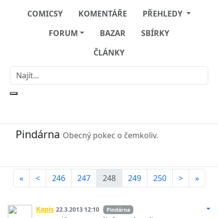
COMICSY
KOMENTÁŘE
PŘEHLEDY
FORUM
BAZAR
SBÍRKY
ČLÁNKY
Pindárna
Obecný pokec o čemkoliv.
«
<
246
247
248
249
250
>
»
Kapis
22.3.2013 12:10
Pindárna