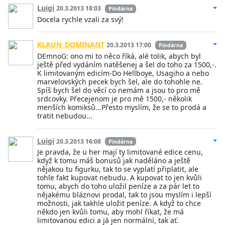
Luigi
20.3.2013 18:03
Pindárna
Docela rychle vzali za svý!
KLAUN_DOMINANT
20.3.2013 17:00
Pindárna
DEmnoG: ono mi to něco říká, alé tolik, abych byl
ještě před vydáním natěšenej a šel do toho za 1500,-.
K limitovaným edicím-Do Hellboye, Usagiho a nebo
marvelovských pecek bych šel, ale do tohohle ne.
Spíš bych šel do věcí co nemám a jsou to pro mě
srdcovky. Přecejenom je pro mě 1500,- několik
menších komiksů...Přesto myslím, že se to prodá a
tratit nebudou...
Luigi
20.3.2013 16:08
Pindárna
Je pravda, že u her mají ty limitované edice cenu,
když k tomu máš bonusů jak naděláno a ještě
nějakou tu figurku, tak to se vyplatí připlatit, ale
tohle fakt kupovat nebudu. A kupovat to jen kvůli
tomu, abych do toho uložil peníze a za pár let to
nějakému bláznovi prodal, tak to jsou myslím i lepší
možnosti, jak takhle uložit peníze. A když to chce
někdo jen kvůli tomu, aby mohl říkat, že má
limitovanou edici a já jen normální, tak ať.