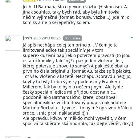
Pindárna
Josh: U Batmana šlo o pevnou vazbu (+ slipcase). A
jinak souhlas, taky bych rád, aby byla limitovka
něčím výjimečná (formát, bonusy, vazba...). Jde mi o
komiks a ne o serepetičky kolem.
Josh
20.3.2013 00:25
Pindárna
Já spíš nechápu celej ten princip... V čem je ta
limitovaná edice tak speciální? Je v tom
superexkluzivní papírek o potvrzení pravosti (to jsou
ostatní komiksy falešný?), pak jeden vloženej list,
kterej potvrzuje znovu to samý:)) A pak ještě obálka
prvního čísla originálu (formát A3, takže spíš plakát).
Toť vše. Vloženo v kazetě. Nechápu. Opravdu ne:)) Jo,
kdyby to byly třeba výtisky podepsaný Frankem
Millerem, tak by to bylo o něčem jinym. Ale tyhle
český speciální edice mi přijdou dost na nic...
podobně jako Batman:Ticho, kterej obsahoval
speciální exkluzivní limitovaný podpis nakladatele
Martina Buchala... ty vole... to by mě opravdu hřálo u
srdce... (nic proti nakladateli:)) )
Ale opravdu, kdyby mi někdo mohl vysvětlit, v čem
spočívá ta sběratelská hodnota, tak dejte vědět, díky:)