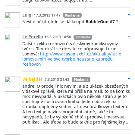
Luigi
17.3.2013 17:47
Pindárna
Nevíte někdo, kde se dá koupit
BubbleGun #7
?
Le Porello
16.3.2013 14:50
Pindárna
Další z cyklu rozhovorů s českýmy komiksovýmy
tvůrci. Tentokrát se dozvíte co připravuje Lucie
Lomová:
http://www.casopisxb1.cz/aktuality/lucie-
lomova-miri-ve-sve-tvorbe-neustale-kupredu-
rozhovor/
Velkej šéf
7.3.2013 21:43
Pindárna
andre: O prodeji nic nevím, ale z ukázek obsažených
v tiskové zprávě, která mi přišla na mail, to na komiks
moc nevypadá. V ukázkách bylo několik stran a je to
spíš hojně ilustrovaná kniha. Jeden obrázek na
stránku doplněný sedmi- až desetiřádkovým textem.
A ten text je navíc v originální latině, takže to
nevypadá, že by vyloženě chtěli prodávat masovou
publikaci. Ale třeba to bude takhle pro fajnšmejkry...