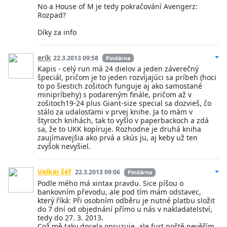
No a House of M je tedy pokračování Avengerz:
Rozpad?
Díky za info
erik
22.3.2013 09:58
Pindárna
Kapis - celý run má 24 dielov a jeden záverečný
špeciál, pričom je to jeden rozvíjajúci sa príbeh (hoci
to po šiestich zošitoch funguje aj ako samostané
minipríbehy) s podareným finále, pričom až v
zošitoch19-24 plus Giant-size special sa dozvieš, čo
stálo za udalosťami v prvej knihe. Ja to mám v
štyroch knihách, tak to vyšlo v paperbackoch a zdá
sa, že to UKK kopíruje. Rozhodne je druhá kniha
zaujímavejšia ako prvá a skús ju, aj keby už ten
zvyšok nevyšiel.
Velkej šéf
22.3.2013 09:06
Pindárna
Podle mého má xintax pravdu. Sice píšou o
bankovním převodu, ale pod tím mám odstavec,
který říká: Při osobním odběru je nutné platbu složit
do 7 dní od objednání přímo u nás v nakladatelství,
tedy do 27. 3. 2013.
Což mě taky docela opruzuje, ale furt poště nevěřím