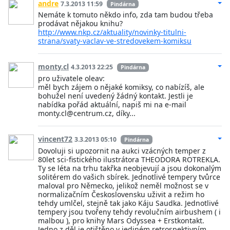
andre
7.3.2013 11:59
Pindárna
Nemáte k tomuto někdo info, zda tam budou třeba
prodávat nějakou knihu?
http://www.nkp.cz/aktuality/novinky-titulni-
strana/svaty-vaclav-ve-stredovekem-komiksu
monty.cl
4.3.2013 22:25
Pindárna
pro uživatele oleav:
měl bych zájem o nějaké komiksy, co nabízíš, ale
bohužel není uvedený žádný kontakt. Jestli je
nabídka pořád aktuální, napiš mi na e-mail
monty.cl@centrum.cz, díky...
vincent72
3.3.2013 05:10
Pindárna
Dovoluji si upozornit na aukci vzácných temper z
80let sci-fistického ilustrátora THEODORA ROTREKLA.
Ty se léta na trhu takřka neobjevují a jsou dokonalým
solitérem do vašich sbírek. Jednotlivé tempery tvůrce
maloval pro Německo, jelikož neměl možnost se v
normalizačním Československu uživit a režim ho
tehdy umlčel, stejně tak jako Káju Saudka. Jednotlivé
tempery jsou tvořeny tehdy revolučním airbushem ( i
malbou ), pro knihy Mars Odyssea + Erstkontakt.
Jedno z děl je otištěno v jediném retrospektivním