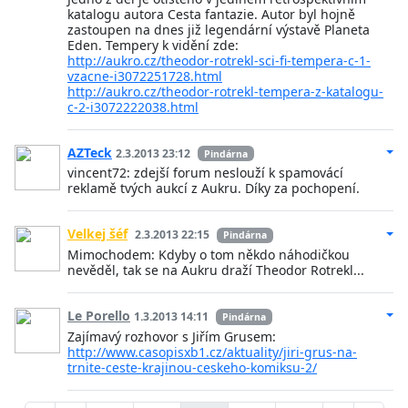
katalogu autora Cesta fantazie. Autor byl hojně
zastoupen na dnes již legendární výstavě Planeta
Eden. Tempery k vidění zde:
http://aukro.cz/theodor-rotrekl-sci-fi-tempera-c-1-
vzacne-i3072251728.html
http://aukro.cz/theodor-rotrekl-tempera-z-katalogu-
c-2-i3072222038.html
AZTeck
2.3.2013 23:12
Pindárna
vincent72: zdejší forum neslouží k spamovácí
reklamě tvých aukcí z Aukru. Díky za pochopení.
Velkej šéf
2.3.2013 22:15
Pindárna
Mimochodem: Kdyby o tom někdo náhodičkou
nevěděl, tak se na Aukru draží Theodor Rotrekl...
Le Porello
1.3.2013 14:11
Pindárna
Zajímavý rozhovor s Jiřím Grusem:
http://www.casopisxb1.cz/aktuality/jiri-grus-na-
trnite-ceste-krajinou-ceskeho-komiksu-2/