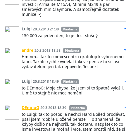
investici Armalite M15A4, Minimi M249 a pár
směrových min Claymore. A samozřejmě dostatek
munice :-)
Luigi
20.3.2013 21:30
Pindárna
150 000 za jeden den, to je dost slušný.
andre
20.3.2013 18:58
Pindárna
Hmmm... tak to comicscentru gratuluji k vybornemu
tahu. Takhle rychle vydelat takove penize to se asi
vydavatelum jen tak nepovede.Respekt
Luigi
20.3.2013 18:49
Pindárna
to DEmnoG: Moje chyba, že jsem si to špatně vyložil.
U mě to stejně nic moc nemění.
DEmnoG
20.3.2013 18:39
Pindárna
to Luigi: tak to pozor, já nechci Hard Boiled prodávat,
psal jsem "dobře uložené peníze". To znamená, že
kdyby došlo na nejhorší, tak dostanu nazpátek to co
jsme investoval a možná i více. Jsem prostě rád, že si