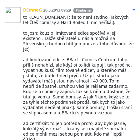
DEmnoG
20.3.2013 09:29
Pindárna
to KLAUN_DOMINANT: že to není stydno. Takových
let čteš comicsy a Hard Boiled ti nic neříká:).
to Josh: kouzlo limitované edice spočívá v její
existenci. Takže sběratelé u nás a možná na
Slovensku ji budou chtít jen pouze z toho důvodu, že
je:).
ad limitované edice: BBart i Comics Centrum toho
příliš nenabízí, ale když si to lidi kupují, tak proč ne.
Vydat 100 kusů "limitované edice", u kterého máš
jistotu, že bude hned pryč:). Už při startu jako
vydavatel máš jistou návratnost 149 900. To mi
nepřijde špatné. Druhou věcí je reklama zadarmo.
Kdo se o comicsy zajímá, tak se k němu dostane, že
titul je venku. Samé bonusy. A jak říkám, když se to
za tyhle těchto podmínek prodá, tak bych to jako
vydabatel nedělal jinak:). Samé bonusy, trošku sraní
se slipacasem a u BBartu s pevnou vazbou.
ad certifikát: to jen potřeba proto, aby bylo jasné,
kolikátý výtisk máš... to aby se i majitelé speciální
edice mohli mezi sebou pomlátit, kdo má "lepší"
číslo:).