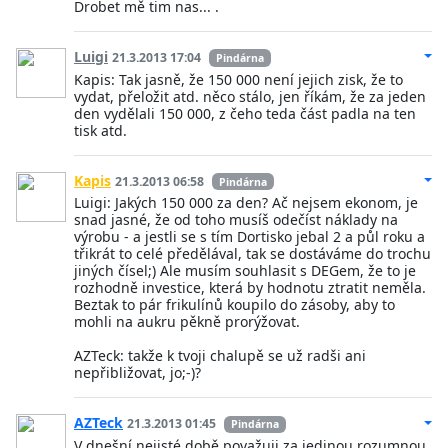
Drobet mě tim nas... .
Luigi
21.3.2013 17:04
Pindárna
Kapis: Tak jasně, že 150 000 není jejich zisk, že to
vydat, přeložit atd. něco stálo, jen říkám, že za jeden
den vydělali 150 000, z čeho teda část padla na ten
tisk atd.
Kapis
21.3.2013 06:58
Pindárna
Luigi: Jakých 150 000 za den? Ač nejsem ekonom, je
snad jasné, že od toho musíš odečíst náklady na
výrobu - a jestli se s tím Dortisko jebal 2 a půl roku a
třikrát to celé předělával, tak se dostáváme do trochu
jiných čísel;) Ale musím souhlasit s DEGem, že to je
rozhodně investice, která by hodnotu ztratit neměla.
Beztak to pár frikulínů koupilo do zásoby, aby to
mohli na aukru pěkně prorýžovat.
AZTeck: takže k tvoji chalupě se už radši ani
nepřibližovat, jo;-)?
AZTeck
21.3.2013 01:45
Pindárna
V dnešní nejisté době považuji za jedinou rozumnou