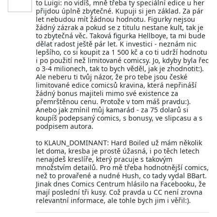
to Luigi: no vidíš, mně třeba ty speciální edice u her
přijdou úplně zbytečné. Kupuji si jen základ. Za pár
let nebudou mít žádnou hodnotu. Figurky nejsou
žádný zázrak a pokud se z titulu nestane kult, tak je
to zbytečná věc. Taková figurka Hellboye, ta mi bude
dělat radost ještě pár let. K investici - neznám nic
lepšího, co si koupit za 1 500 kč a co ti udrží hodnotu
i po použití než limitované comicsy. Jo, kdyby byla řec
o 3-4 milionech, tak to bych věděl, jak je zhodnotit:).
Ale neberu ti tvůj názor, že pro tebe jsou české
limitované edice comicsů kravina, která nepřináší
žádný bonus majiteli mimo své existence za
přemrštěnou cenu. Protože v tom máš pravdu:).
Anebo jak zmínil můj kamarád - za 75 dolarů si
koupíš podepsaný comics, s bonusy, ve slipcasu a s
podpisem autora.
to KLAUN_DOMINANT: Hard Boiled už mám několik
let doma, kresba je prostě úžasná, i po těch letech
nenajdeš kreslíře, který pracuje s takovým
množstvím detailů. Pro mě třeba hodnotnější comics,
než to provařené a nudné Hush, co tady vydal BBart.
Jinak dnes Comics Centrum hlásilo na Facebooku, že
mají poslední tři kusy. Což pravda u CC není zrovna
relevantní informace, ale tohle bych jim i věřil:).