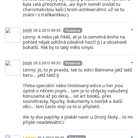
byla celá přeochotná...asi bych neměl snídat tu
charismatickou kaši:) krom antikvariátnic už se tu
znám i s trafikantkou:)
Josh
20.3.2013 00:55
Pindárna
Lenny: A nebo jak řikáš, ať je ta samotná kniha na
pohled nějak odlišná (ideálně hezčí:)) ) a obsahově
bohatší. Pak by to taky mělo smysl.
Josh
20.3.2013 00:52
Pindárna
Lenny: Jo, to je pravda, tak tu edici Batmana jakž takž
beru... jakž takž:))
Třeba speciální nebo limitovaný edice u her jsou
úplně o něčem jinym... tam je to vždycky nabušený
bonusama až po okraj... od art booků, přes
soundtracky, figurky, dokumenty o tvorbě a další
věci... tam často stojí za to si připlatit.
Ale ty dva papírky a plakát navíc u Drsný školy... to mi
přijde neadekvátní:/
Lenny
20.3.2013 00:36