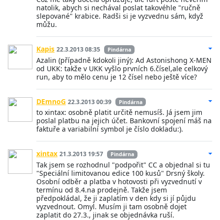
natolik, abych si nechával poslat takovéhle "ručně
slepované" krabice. Radši si je vyzvednu sám, když
můžu.
Kapis
22.3.2013 08:35
Pindárna
Azalin (případně kdokoli jiný): Ad Astonishong X-MEN
od UKK: takže v UKK vyšlo prvních 6.čísel,ale celkový
run, aby to mělo cenu je 12 čísel nebo ještě více?
DEmnoG
22.3.2013 00:39
Pindárna
to xintax: osobně platit určitě nemusíš. Já jsem jim
poslal platbu na jejich účet. Bankovní spojení máš na
faktuře a variabilní symbol je číslo dokladu:).
xintax
21.3.2013 19:57
Pindárna
Tak jsem se rozhodnul "podpořit" CC a objednal si tu
"Speciální limitovanou edice 100 kusů" Drsný školy.
Osobní odběr a platba v hotovosti při vyzvednutí v
termínu od 8.4.na prodejně. Takže jsem
předpokládal, že ji zaplatím v den kdy si jí půjdu
vyzvednout. Omyl. Musím ji tam osobně dojet
zaplatit do 27.3., jinak se objednávka ruší.