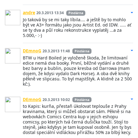
andre
20.3.2013 13:34
Pindárna
Jo taková by se mi taky líbila.... a ještě by to mohlo
být ve A3+ formátu jako jsou Artist Ed. od IDW. ..... ať
se ty dva a půl roku rekonstrukce vyplatěj ...a za
5.000,- :-)
DEmnoG
20.3.2013 11:48
Pindárna
BTW u Hard Boiled je vyloženě škoda, že limitovaní
edice nemá dva booky. První, běžné vydání a druhé
bez barvy a bublin, pouze kresba od Darrowa (mam
dojem, že kdysi vydalo Dark Horse). A oba dvě knihy
pěkně ve slipcasu. To byl majstštyk. A klidně za 2 500
kč:).
DEmnoG
20.3.2013 10:02
Pindárna
to Kapis: kurňa, přestaň úkolovat teplouše z Prahy
kravinama, který si můžeš obstarat sám. Pěkně si na
webovkách Comics Centra kup v jejich eshopu
comicsy, po kterých tvá černá dušička touží. Stojí to
stejně, jako kdybys je tam kupoval osobně. Jen ty bys
dostal speciální vidláckou přirážku 50% za blbý kecy.