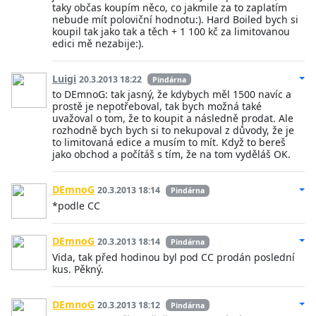
taky občas koupím něco, co jakmile za to zaplatím
nebude mít poloviční hodnotu:). Hard Boiled bych si
koupil tak jako tak a těch + 1 100 kč za limitovanou
edici mě nezabije:).
Luigi
20.3.2013 18:22
Pindárna
to DEmnoG: tak jasný, že kdybych měl 1500 navíc a
prostě je nepotřeboval, tak bych možná také
uvažoval o tom, že to koupit a následně prodat. Ale
rozhodně bych bych si to nekupoval z důvody, že je
to limitovaná edice a musím to mít. Když to bereš
jako obchod a počítáš s tím, že na tom vyděláš OK.
DEmnoG
20.3.2013 18:14
Pindárna
*podle CC
DEmnoG
20.3.2013 18:14
Pindárna
Vida, tak před hodinou byl pod CC prodán poslední
kus. Pěkný.
DEmnoG
20.3.2013 18:12
Pindárna