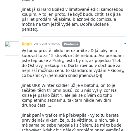
Jinak já si Hard Boiled v limitované edici samosebou
koupím. A to jen proto, že když budu chtít, tak ji za
pár let prodám nějakému bláznovi do comicsu a
možná na tom ještě vydělám. Dobře uložené
peníze:).
Kapis
20.3.2013 06:56
Pindárna
Vy tomu prostě nikdo nerozumíte :-D Já taky ne a
kupovat to za 15 stovek určitě nebudu. Asi požádám
jisté teplouše z Prahy, jestli by mi, až pojedou 12.4.
do Ostravy, nekoupili u Dorta rovnou v obchodě za
nejnižší možnou cenu to standardní vydání + Goony,
co buzničky? (nemusím snad jmenovat;-))
Jinak UKK Winter soldier už je v batohu, on to je
začátek těch tří omnibusů, co u nás vyšly, co? Na
knize je psáno část 1, ale jak se dívám do toho
kompletního seznamu, tak tam nikde nevidím
druhou část.....
Jinak paní v trafice mě překvapila - vy to tu berete
pravidelně? Říkám, že jo, že většinou u nich, tak si
mě sama od sebe napsala i s číslem, že mi to bude
schovávat, kdyby byl nějaký problém hned vymění a