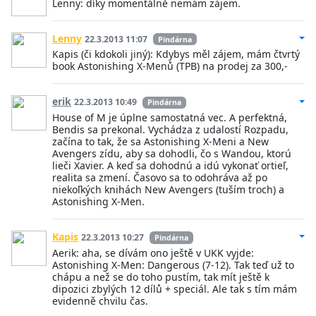
Lenny: díky momentálně nemám zájem.
Lenny
22.3.2013 11:07
Pindárna
Kapis (či kdokoli jiný): Kdybys měl zájem, mám čtvrtý
book Astonishing X-Menů (TPB) na prodej za 300,-
erik
22.3.2013 10:49
Pindárna
House of M je úplne samostatná vec. A perfektná,
Bendis sa prekonal. Vychádza z udalostí Rozpadu,
začína to tak, že sa Astonishing X-Meni a New
Avengers zídu, aby sa dohodli, čo s Wandou, ktorú
lieči Xavier. A keď sa dohodnú a idú vykonať ortieľ,
realita sa zmení. Časovo sa to odohráva až po
niekoľkých knihách New Avengers (tuším troch) a
Astonishing X-Men.
Kapis
22.3.2013 10:27
Pindárna
Aerik: aha, se dívám ono ještě v UKK vyjde:
Astonishing X-Men: Dangerous (7-12). Tak teď už to
chápu a než se do toho pustím, tak mít ještě k
dipozici zbylých 12 dílů + speciál. Ale tak s tím mám
evidenně chvilu čas.