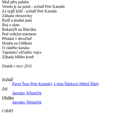
Muž přes palubu
Veselo je na pouti - scénář Petr Karmín
Za tygří kůží - scénář Petr Karmín
Záhada obrazovky
Rytíř a hradní paní
Boj o zlato
Bukanýři na Blaťáku
Pod velkým totemem
Přistání v divočině
Honba za Orlíkem
O zlatého kanára
Tajemství věčného vejce
Záhada bílého koně
Dotisk v roce 2011
Scénář
Pavel Šrut (Petr Karmín)
,
Ljuba Štíplová (Miloš Štípl)
Art
Jaroslav Němeček
Obálka
Jaroslav Němeček
CdbID