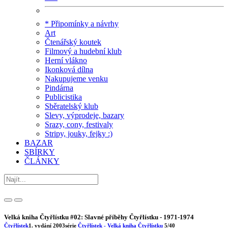
* Připomínky a návrhy
Art
Čtenářský koutek
Filmový a hudební klub
Herní vlákno
Ikonková dílna
Nakupujeme venku
Pindárna
Publicistika
Sběratelský klub
Slevy, výprodeje, bazary
Srazy, cony, festivaly
Stripy, jouky, fejky :)
BAZAR
SBÍRKY
ČLÁNKY
Velká kniha Čtyřlístku #02: Slavné příběhy Čtyřlístku - 1971-1974
Čtyřlístek
1. vydání
2003
série
Čtyřlístek - Velká kniha Čtyřlístku
5/40