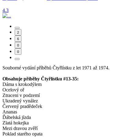
4.3
2
6
0
0
Souborné vydání příběhů Čtyřlístku z let 1971 až 1974.
Obsahuje příběhy Čtyřlístku #13-35:
Dáma s krokodýlem
Ocelový oř
Ztraceni v podzemí
Ukradený vynález
Červený pradědeček
Ananas
Ďábelská jízda
Zlatá hokejka
Mezi dravou zvěří
Poklad starého opata