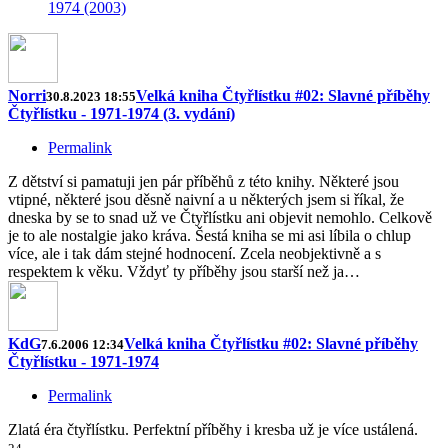
1974 (2003)
Norri
Velká kniha Čtyřlístku #02: Slavné příběhy
30.8.2023 18:55
Čtyřlístku - 1971-1974 (3. vydání)
Permalink
Z dětství si pamatuji jen pár příběhů z této knihy. Některé jsou
vtipné, některé jsou děsně naivní a u některých jsem si říkal, že
dneska by se to snad už ve Čtyřlístku ani objevit nemohlo. Celkově
je to ale nostalgie jako kráva. Šestá kniha se mi asi líbila o chlup
více, ale i tak dám stejné hodnocení. Zcela neobjektivně a s
respektem k věku. Vždyť ty příběhy jsou starší než ja…
KdG
Velká kniha Čtyřlístku #02: Slavné příběhy
7.6.2006 12:34
Čtyřlístku - 1971-1974
Permalink
Zlatá éra čtyřlístku. Perfektní příběhy i kresba už je více ustálená.