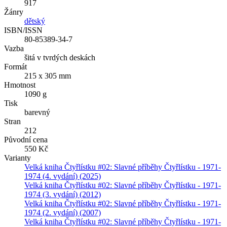
917
Žánry
dětský
ISBN/ISSN
80-85389-34-7
Vazba
šitá v tvrdých deskách
Formát
215 x 305 mm
Hmotnost
1090 g
Tisk
barevný
Stran
212
Původní cena
550 Kč
Varianty
Velká kniha Čtyřlístku #02: Slavné příběhy Čtyřlístku - 1971-
1974 (4. vydání) (2025)
Velká kniha Čtyřlístku #02: Slavné příběhy Čtyřlístku - 1971-
1974 (3. vydání) (2012)
Velká kniha Čtyřlístku #02: Slavné příběhy Čtyřlístku - 1971-
1974 (2. vydání) (2007)
Velká kniha Čtyřlístku #02: Slavné příběhy Čtyřlístku - 1971-