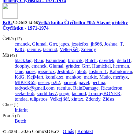
příběhy Čtyřlístku - 1971-1974
KdG
Velká kniha Čtyřlístku #02: Slavné příběhy
5.2.2012 14:06
Čtyřlístku - 1971-1974
Četl/a
(12)
emanek
,
Glumal
,
Grrr
,
japes
,
jessiefox
,
jh666
,
Joshua_T
,
KdG
,
raenius
,
tacmud
,
Velkej šéf
,
Zdendy
Má
(49)
blackJag
,
Blair
,
Braindead
,
broucik
,
Butch
,
davidek
,
delta11
,
doophy
,
emanek
,
Glumal
,
grinder
,
Grrr
,
Hamichal
,
herrman
,
Jane
,
japes
,
jessiefox
,
Jestrab2
,
jh666
,
Joshua_T
,
Kabukiman
,
KdG
,
KejMart
,
komik.sx
,
mankoo
,
markic
,
Matio
,
merhyx
,
MIKER65
,
nester
,
o2t2
,
pacient
,
pavel
,
pechna
,
radysek@gmail.com
,
raenius
,
RainDamage
,
Ricarderon
,
seeker666
,
smrtihlav7
,
spagr
,
tacmud
,
TommyBOYER
,
tondaa
,
tulipstros
,
Velkej šéf
,
xintax
,
Zdendy
,
Zíďas
Chce
(1)
Infarkt
Prodá
(1)
Butch
© 2004 - 2026 ComicsDB.cz |
O nás
|
Kontakt