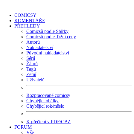
COMICSY
KOMENTÁŘE
PŘEHLEDY
Comicsů podle Sbírky
Comicsů podle Tržní ceny
Autorů
Nakladatelství
Původní nakladatelství
Sérií
Žánrů
Tagů
Zemí
Uživatelů
Rozpracované comicsy
Chybějící obálky
Chybějící rok/měsíc
K přečtení v PDF/CBZ
FORUM
Vše