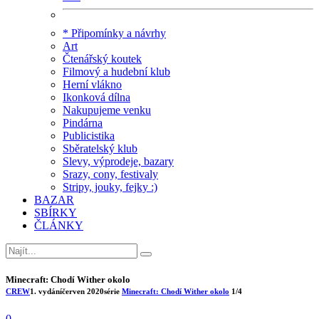
* Připomínky a návrhy
Art
Čtenářský koutek
Filmový a hudební klub
Herní vlákno
Ikonková dílna
Nakupujeme venku
Pindárna
Publicistika
Sběratelský klub
Slevy, výprodeje, bazary
Srazy, cony, festivaly
Stripy, jouky, fejky :)
BAZAR
SBÍRKY
ČLÁNKY
Minecraft: Chodí Wither okolo
CREW
1. vydání
červen 2020
série
Minecraft: Chodí Wither okolo
1/4
0