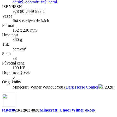
dětský
,
dobrodružný
,
herní
ISBN/ISSN
978-80-7449-883-1
Vazba
šitá v tvrdých deskách
Formát
152 x 230 mm
Hmotnost
360 g
Tisk
barevný
Stran
88
Původní cena
199 Kč
Doporučený věk
6+
Orig. knihy
Minecraft: Wither Without You (
Dark Horse Comics
, 2020)
faster86
Minecraft: Chodí Wither okolo
10.8.2020 08:32