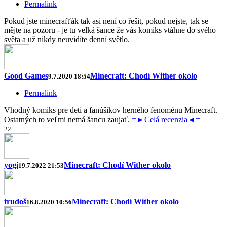
Permalink
Pokud jste minecrafťák tak asi není co řešit, pokud nejste, tak se
mějte na pozoru - je tu velká šance že vás komiks vtáhne do svého
světa a už nikdy neuvidíte denní světlo.
Good Games
Minecraft: Chodí Wither okolo
9.7.2020 18:54
Permalink
Vhodný komiks pre deti a fanúšikov herného fenoménu Minecraft.
Ostatných to veľmi nemá šancu zaujať.
=►Celá recenzia◄=
2
2
yogi
Minecraft: Chodí Wither okolo
19.7.2022 21:53
trudoš
Minecraft: Chodí Wither okolo
16.8.2020 10:56