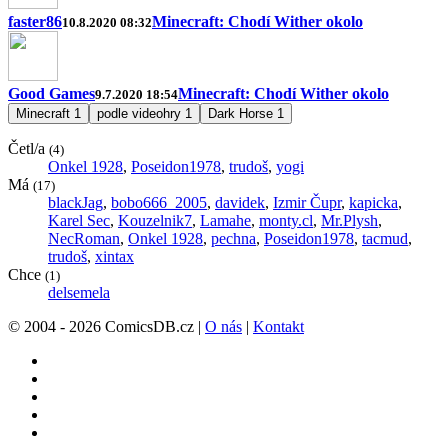
faster86
Minecraft: Chodí Wither okolo
10.8.2020 08:32
Good Games
Minecraft: Chodí Wither okolo
9.7.2020 18:54
Minecraft
1
podle videohry
1
Dark Horse
1
Četl/a
(4)
Onkel 1928
,
Poseidon1978
,
trudoš
,
yogi
Má
(17)
blackJag
,
bobo666_2005
,
davidek
,
Izmir Čupr
,
kapicka
,
Karel Sec
,
Kouzelnik7
,
Lamahe
,
monty.cl
,
Mr.Plysh
,
NecRoman
,
Onkel 1928
,
pechna
,
Poseidon1978
,
tacmud
,
trudoš
,
xintax
Chce
(1)
delsemela
© 2004 - 2026 ComicsDB.cz |
O nás
|
Kontakt