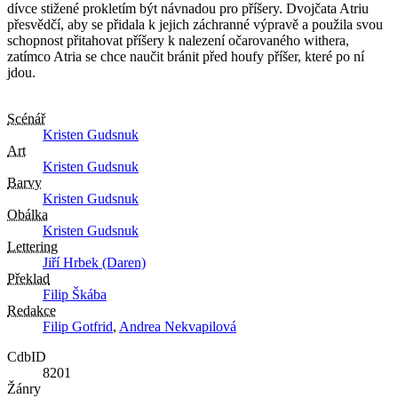
dívce stižené prokletím být návnadou pro příšery. Dvojčata Atriu
přesvědčí, aby se přidala k jejich záchranné výpravě a použila svou
schopnost přitahovat příšery k nalezení očarovaného withera,
zatímco Atria se chce naučit bránit před houfy příšer, které po ní
jdou.
Scénář
Kristen Gudsnuk
Art
Kristen Gudsnuk
Barvy
Kristen Gudsnuk
Obálka
Kristen Gudsnuk
Lettering
Jiří Hrbek (Daren)
Překlad
Filip Škába
Redakce
Filip Gotfrid
,
Andrea Nekvapilová
CdbID
8201
Žánry