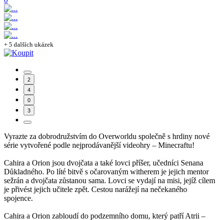
+ 5 dalších ukázek
2
4
0
3
Vyrazte za dobrodružstvím do Overworldu společně s hrdiny nové
série vytvořené podle nejprodávanější videohry – Minecraftu!
Cahira a Orion jsou dvojčata a také lovci příšer, učedníci Senana
Důkladného. Po líté bitvě s očarovaným witherem je jejich mentor
sežrán a dvojčata zůstanou sama. Lovci se vydají na misi, jejíž cílem
je přivést jejich učitele zpět. Cestou narážejí na nečekaného
spojence.
Cahira a Orion zabloudí do podzemního domu, který patří Atrii –