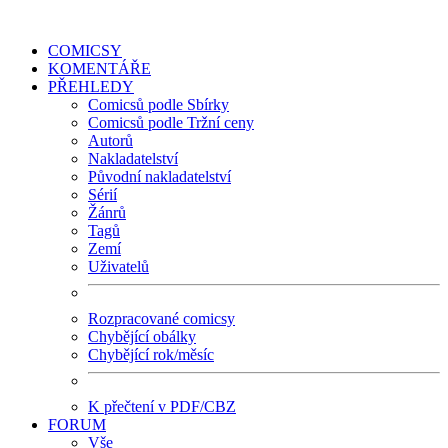
COMICSY
KOMENTÁŘE
PŘEHLEDY
Comicsů podle Sbírky
Comicsů podle Tržní ceny
Autorů
Nakladatelství
Původní nakladatelství
Sérií
Žánrů
Tagů
Zemí
Uživatelů
Rozpracované comicsy
Chybějící obálky
Chybějící rok/měsíc
K přečtení v PDF/CBZ
FORUM
Vše