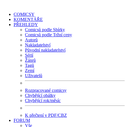
COMICSY
KOMENTÁŘE
PŘEHLEDY
Comicsů podle Sbírky
Comicsů podle Tržní ceny
Autorů
Nakladatelství
Původní nakladatelství
Sérií
Žánrů
Tagů
Zemí
Uživatelů
Rozpracované comicsy
Chybějící obálky
Chybějící rok/měsíc
K přečtení v PDF/CBZ
FORUM
Vše