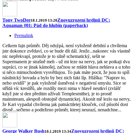
Tony TwoDee
Znovuzrození hrdinů DC:
18.1.2019 13:20
Aquaman #01: Pád do hlubin (paperback)
Permalink
Celkem fajn průměr. Děj odsýpá, není vyloženě debilní a chvílema
jste dokonce zvědaví, co se bude dít dál. Jenže...nakonec vás vlastně
nic nepřekvapí, protože je to silně schematický, sešit se
Supermanem je strašně meh - už mi leze na nervy, jak se potkaji dva
supráci, co se jinak kámošej, začnou se mlátit hlava nehlava a u toho
si něco mimochodem vysvětlujou. To pak máte pocit, že jsou to spíš
násilnický hovada a bylo by bez nich fakt líp. Hláška: "Naprav to,
nebo uvidíš" je pak vyloženě úsměvná v negativní smyslu. Sice se
střídá víc kreslířů, ale rozdíly mezi nima v hlavě neutkví (zvlášť
když jste si den předtim užívali Templesmithe), je to prostě
mainstream, alespoň obstojně dynamickej. Akorát mě lezlo na nervy,
že Kari vypadal chvílema jak patnáctiletej klouček, což působí dost
divně...sečteno a podtrženo průměr, kterej neurazí, nenadchne...
George Walker Bush
Znovuzrození hrdinů DC:
10.1.2019 13:34