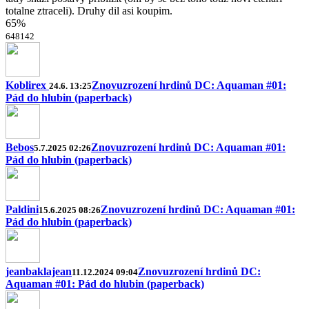
totalne ztraceli). Druhy dil asi koupim.
65%
6
48
14
2
Koblirex
Znovuzrození hrdinů DC: Aquaman #01:
24.6. 13:25
Pád do hlubin (paperback)
Bebos
Znovuzrození hrdinů DC: Aquaman #01:
5.7.2025 02:26
Pád do hlubin (paperback)
Paldini
Znovuzrození hrdinů DC: Aquaman #01:
15.6.2025 08:26
Pád do hlubin (paperback)
jeanbaklajean
Znovuzrození hrdinů DC:
11.12.2024 09:04
Aquaman #01: Pád do hlubin (paperback)