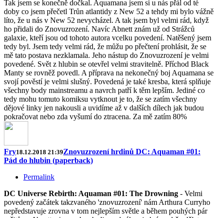
Tak jsem se konečně dočkal. Aquamana jsem si u nás přál od té
doby co jsem přečetl Trůn atlantidy z New 52 a tehdy mi bylo vážně
líto, že u nás v New 52 nevycházel. A tak jsem byl velmi rád, když
ho přidali do Znovuzrození. Navíc Abnett znám už od Strážců
galaxie, kteří jsou od tohoto autora vcelku povedení. Natěšený jsem
tedy byl. Jsem tedy velmi rád, že můžu po přečtení prohlásit, že se
mě tato postava nezklamala. Jeho nástup do Znovuzrození je velmi
povedené. Svět z hlubin se otevřel velmi stravitelně. Příchod Black
Manty se rovněž povedl. A příprava na nekonečný boj Aquamana se
svojí pověstí je velmi slušný. Povedená je také kresba, která splňuje
všechny body mainstreamu a navrch patří k těm lepším. Jediné co
tedy mohu tomuto komiksu vytknout je to, že se zatím všechny
dějové linky jen nakousli a uvidíme až v dalších dílech jak budou
pokračovat nebo zda vyšumí do ztracena. Za mě zatím 80%
Fry
Znovuzrození hrdinů DC: Aquaman #01:
18.12.2018 21:39
Pád do hlubin (paperback)
Permalink
DC Universe Rebirth: Aquaman #01: The Drowning
- Velmi
povedený začátek takzvaného 'znovuzrození' nám Arthura Curryho
nepředstavuje zrovna v tom nejlepším světle a během pouhých pár