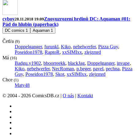
cyboy
Znovuzrození hrdinů DC: Aquaman #01:
28.11.2018 19:09
Pád do hlubin (paperback)
DC comics
1
Aquaman
1
Četl/a
(9)
Doppelganger
,
furunkl
,
Kiko
,
nebelwerfer
,
Pizza Guy
,
Poseidon1978
,
RaptoR
,
xxSIMIxx
,
zlejzmrd
Má
(16)
Badgu.y1902
,
bboorreekk
,
blackJag
,
Doppelganger
,
invape
,
Kiko
,
nebelwerfer
,
NecRoman
,
p.beger
,
pavel
,
pechna
,
Pizza
Guy
,
Poseidon1978
,
Skot
,
xxSIMIxx
,
zlejzmrd
Chce
(1)
Maty48
© 2004 - 2026 ComicsDB.cz |
O nás
|
Kontakt