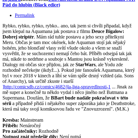
Pád do hlubin (Black edice)
Permalink
Rybko, rybko, rybko, rybko.. ano, tak jsem si chvíli připadal, když
jsem klepal na Aquamana jak postava z filmu
Deuce Bigalow:
Dobrej striptér
. Mám rád tuhle postavu a jeho sexy přítelkyni
Meru. Občas je tam moc okének, kde Aquaman stojí jak nějaký
bohém, jeho blonďaté vlasy svítí všude okolo a všem se snaží
vysvětlit, že se suchozemci nemají čeho bát. Příběh odsejpá tak jak
má, nikde to nedrhne a souboje s Mantou jsou krásně vykreslené.
Dialogy mi občas sice přijdou, jak ze
StarWars
, ale Yodu zde
rozhodně nečekejte (ikdyž...). Pokud jste fanoušek Aquamana, který
byl v roce 2018 v kinech a líbí se vám spíše drsný vzhled (ala. Sons
of Anarchy), tak určitě zkuste i starší
]http://comicsdb.cz/comics/4682/jla-liga-spravedlnosti-1
... Jinak za
mě super a konečně tu někdo vydal i něco jiného než Batmana a
Supermana. Doufám, že
BBart bude nadále pokračovat v této
sérii
a případně přidá i nějakého super záporáka jako je Deathstroke,
která má taky svojí komiksovou řadu ve "Znovuzrození". (M.K.)
Kresba:
Mainstream
Příběh:
Nenáročný
Pro začátečníky:
Rozhodně
Nutnost znát předešlé díly:
Není nutná