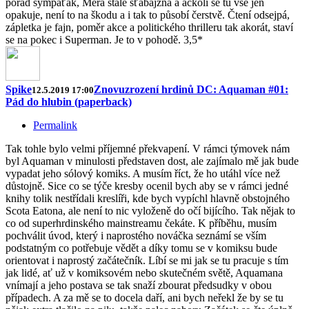
pořád sympaťák, Mera stále šťabajzna a ačkoli se tu vše jen
opakuje, není to na škodu a i tak to působí čerstvě. Čtení odsejpá,
zápletka je fajn, poměr akce a politického thrilleru tak akorát, staví
se na pokec i Superman. Je to v pohodě. 3,5*
Spike
Znovuzrození hrdinů DC: Aquaman #01:
12.5.2019 17:00
Pád do hlubin (paperback)
Permalink
Tak tohle bylo velmi příjemné překvapení. V rámci týmovek nám
byl Aquaman v minulosti představen dost, ale zajímalo mě jak bude
vypadat jeho sólový komiks. A musím říct, že ho utáhl více než
důstojně. Sice co se týče kresby ocenil bych aby se v rámci jedné
knihy tolik nestřídali kreslíři, kde bych vypíchl hlavně obstojného
Scota Eatona, ale není to nic vyloženě do očí bijícího. Tak nějak to
co od superhrdinského mainstreamu čekáte. K příběhu, musím
pochválit úvod, který i naprostého nováčka seznámí se vším
podstatným co potřebuje vědět a díky tomu se v komiksu bude
orientovat i naprostý začátečník. Líbí se mi jak se tu pracuje s tím
jak lidé, ať už v komiksovém nebo skutečném světě, Aquamana
vnímají a jeho postava se tak snaží zbourat předsudky v obou
případech. A za mě se to docela daří, ani bych neřekl že by se tu