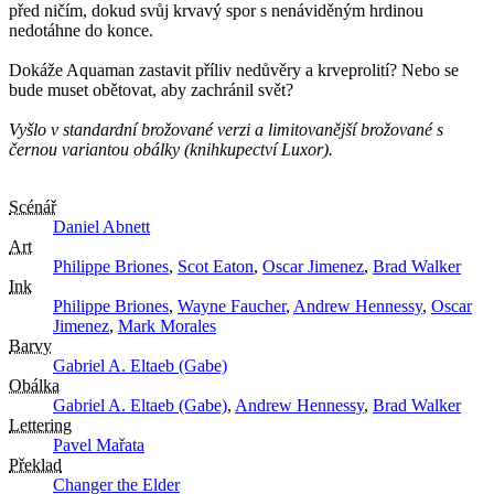
před ničím, dokud svůj krvavý spor s nenáviděným hrdinou
nedotáhne do konce.
Dokáže Aquaman zastavit příliv nedůvěry a krveprolití? Nebo se
bude muset obětovat, aby zachránil svět?
Vyšlo v standardní brožované verzi a limitovanější brožované s
černou variantou obálky (knihkupectví Luxor).
Scénář
Daniel Abnett
Art
Philippe Briones
,
Scot Eaton
,
Oscar Jimenez
,
Brad Walker
Ink
Philippe Briones
,
Wayne Faucher
,
Andrew Hennessy
,
Oscar
Jimenez
,
Mark Morales
Barvy
Gabriel A. Eltaeb (Gabe)
Obálka
Gabriel A. Eltaeb (Gabe)
,
Andrew Hennessy
,
Brad Walker
Lettering
Pavel Mařata
Překlad
Changer the Elder