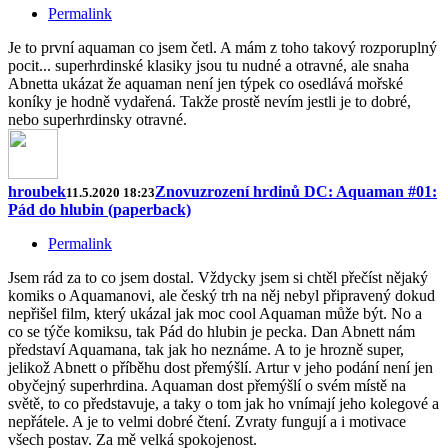
Permalink
Je to první aquaman co jsem četl. A mám z toho takový rozporuplný
pocit... superhrdinské klasiky jsou tu nudné a otravné, ale snaha
Abnetta ukázat že aquaman není jen týpek co osedlává mořské
koníky je hodně vydařená. Takže prostě nevím jestli je to dobré,
nebo superhrdinsky otravné.
hroubek
Znovuzrození hrdinů DC: Aquaman #01:
11.5.2020 18:23
Pád do hlubin (paperback)
Permalink
Jsem rád za to co jsem dostal. Vždycky jsem si chtěl přečíst nějaký
komiks o Aquamanovi, ale český trh na něj nebyl připravený dokud
nepřišel film, který ukázal jak moc cool Aquaman může být. No a
co se týče komiksu, tak Pád do hlubin je pecka. Dan Abnett nám
představí Aquamana, tak jak ho neznáme. A to je hrozně super,
jelikož Abnett o příběhu dost přemýšlí. Artur v jeho podání není jen
obyčejný superhrdina. Aquaman dost přemýšlí o svém místě na
světě, to co představuje, a taky o tom jak ho vnímají jeho kolegové a
nepřátele. A je to velmi dobré čtení. Zvraty fungují a i motivace
všech postav. Za mě velká spokojenost.