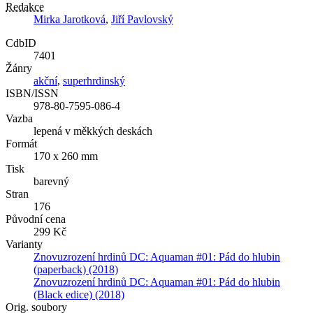
Redakce
Mirka Jarotková
,
Jiří Pavlovský
CdbID
7401
Žánry
akční
,
superhrdinský
ISBN/ISSN
978-80-7595-086-4
Vazba
lepená v měkkých deskách
Formát
170 x 260 mm
Tisk
barevný
Stran
176
Původní cena
299 Kč
Varianty
Znovuzrození hrdinů DC: Aquaman #01: Pád do hlubin
(paperback) (2018)
Znovuzrození hrdinů DC: Aquaman #01: Pád do hlubin
(Black edice) (2018)
Orig. soubory