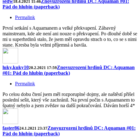
sedw
Znovuzrození hrdinů DC: Aquaman #01:
18.4.2021 11:46
Pád do hlubin (paperback)
Permalink
První setkání s Aquamanem a velké překvapení. Zábavný
mainstream, kde ale není ani nouze o překvapení. Po dlouhé době se
mi u superhrdinů stalo, že jsem měl opravdu strach o to, co se s nimi
stane. Kresba byla velmi příjemná a bavila.
luky.kuky10
Znovuzrození hrdinů DC: Aquaman
20.2.2021 17:59
#01: Pád do hlubin (paperback)
Permalink
Po celou dobu čtení jsem měl rozporuplné dojmy, ale naštěstí přišel
poslední sešit, který vše zachránil. Na první počin s Aquamanem to
špatný nebylo a jsem zvědav na další pokračování. Dávám horší 4*
faster86
Znovuzrození hrdinů DC: Aquaman #01:
24.1.2021 23:37
Pád do hlubin (paperback)