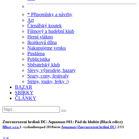
* Připomínky a návrhy
Art
Čtenářský koutek
Filmový a hudební klub
Herní vlákno
Ikonková dílna
Nakupujeme venku
Pindárna
Publicistika
Sběratelský klub
Slevy, výprodeje, bazary
Srazy, cony, festivaly
Stripy, jouky, fejky :)
BAZAR
SBÍRKY
ČLÁNKY
Znovuzrození hrdinů DC: Aquaman #01: Pád do hlubin (Black edice)
BBart s.r.o.
1. vydání
listopad 2018
série
Aquaman (Znovuzrození hrdinů DC)
2/13
3.8