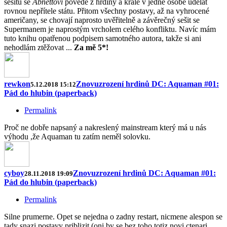
sešitů se
Abnettovi
povede z hrdiny a krále v jedné osobě udělat
rovnou nepřítele státu. Přitom všechny postavy, až na vyhrocené
američany, se chovají naprosto uvěřitelně a závěrečný sešit se
Supermanem je naprostým vrcholem celého konfliktu. Navíc mám
tuto knihu opatřenou podpisem samotného autora, takže si ani
nehodlám ztěžovat ...
Za mě 5*!
rewkon
Znovuzrození hrdinů DC: Aquaman #01:
5.12.2018 15:12
Pád do hlubin (paperback)
Permalink
Proč ne dobře napsaný a nakreslený mainstream který má u nás
výhodu ,že Aquaman tu zatím neměl solovku.
cyboy
Znovuzrození hrdinů DC: Aquaman #01:
28.11.2018 19:09
Pád do hlubin (paperback)
Permalink
Silne prumerne. Opet se nejedna o zadny restart, nicmene alespon se
tady snazi postavy priblizit (oni by se bez toho totiz novi ctenari