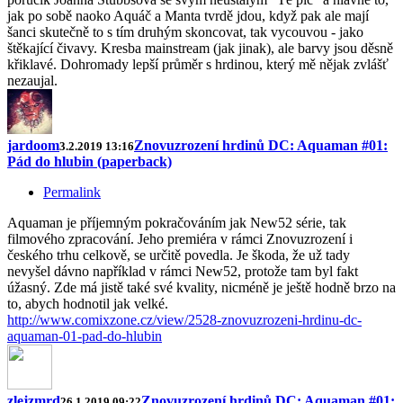
jak po sobě naoko Aquáč a Manta tvrdě jdou, když pak ale mají
šanci skutečně to s tím druhým skoncovat, tak vycouvou - jako
štěkající čivavy. Kresba mainstream (jak jinak), ale barvy jsou děsně
křiklavé. Dohromady lepší průměr s hrdinou, který mě nějak zvlášť
nezaujal.
jardoom
Znovuzrození hrdinů DC: Aquaman #01:
3.2.2019 13:16
Pád do hlubin (paperback)
Permalink
Aquaman je příjemným pokračováním jak New52 série, tak
filmového zpracování. Jeho premiéra v rámci Znovuzrození i
českého trhu celkově, se určitě povedla. Je škoda, že už tady
nevyšel dávno například v rámci New52, protože tam byl fakt
úžasný. Zde má jistě také své kvality, nicméně je ještě hodně brzo na
to, abych hodnotil jak velké.
http://www.comixzone.cz/view/2528-znovuzrozeni-hrdinu-dc-
aquaman-01-pad-do-hlubin
zlejzmrd
Znovuzrození hrdinů DC: Aquaman #01:
26.1.2019 09:22