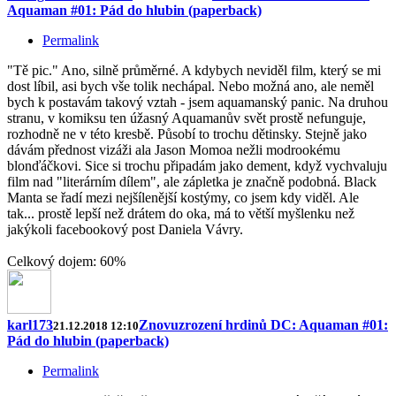
Aquaman #01: Pád do hlubin (paperback)
Permalink
"Tě pic." Ano, silně průměrné. A kdybych neviděl film, který se mi
dost líbil, asi bych vše tolik nechápal. Nebo možná ano, ale neměl
bych k postavám takový vztah - jsem aquamanský panic. Na druhou
stranu, v komiksu ten úžasný Aquamanův svět prostě nefunguje,
rozhodně ne v této kresbě. Působí to trochu dětinsky. Stejně jako
dávám přednost vizáži ala Jason Momoa nežli modrookému
blonďáčkovi. Sice si trochu připadám jako dement, když vychvaluju
film nad "literárním dílem", ale zápletka je značně podobná. Black
Manta se řadí mezi nejšílenější kostýmy, co jsem kdy viděl. Ale
tak... prostě lepší než drátem do oka, má to větší myšlenku než
jakýkoli facebookový post Daniela Vávry.
Celkový dojem: 60%
karl173
Znovuzrození hrdinů DC: Aquaman #01:
21.12.2018 12:10
Pád do hlubin (paperback)
Permalink