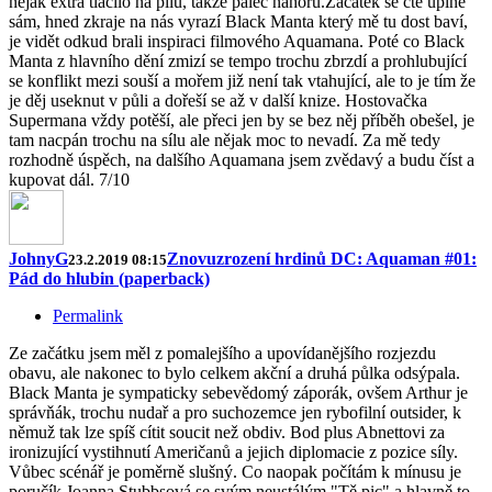
nějak extra tlačilo na pilu, takže palec nahoru.Začátek se čte úplně
sám, hned zkraje na nás vyrazí Black Manta který mě tu dost baví,
je vidět odkud brali inspiraci filmového Aquamana. Poté co Black
Manta z hlavního dění zmizí se tempo trochu zbrzdí a prohlubující
se konflikt mezi souší a mořem již není tak vtahující, ale to je tím že
je děj useknut v půli a dořeší se až v další knize. Hostovačka
Supermana vždy potěší, ale přeci jen by se bez něj příběh obešel, je
tam nacpán trochu na sílu ale nějak moc to nevadí. Za mě tedy
rozhodně úspěch, na dalšího Aquamana jsem zvědavý a budu číst a
kupovat dál. 7/10
JohnyG
Znovuzrození hrdinů DC: Aquaman #01:
23.2.2019 08:15
Pád do hlubin (paperback)
Permalink
Ze začátku jsem měl z pomalejšího a upovídanějšího rozjezdu
obavu, ale nakonec to bylo celkem akční a druhá půlka odsýpala.
Black Manta je sympaticky sebevědomý záporák, ovšem Arthur je
správňák, trochu nudař a pro suchozemce jen rybofilní outsider, k
němuž tak lze spíš cítit soucit než obdiv. Bod plus Abnettovi za
ironizující vystihnutí Američanů a jejich diplomacie z pozice síly.
Vůbec scénář je poměrně slušný. Co naopak počítám k mínusu je
poručík Joanna Stubbsová se svým neustálým "Tě pic" a hlavně to,