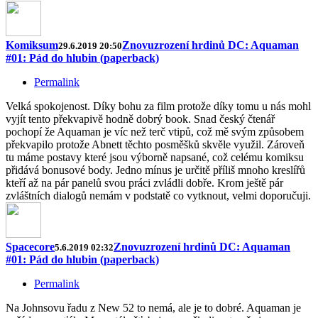
Komiksum
Znovuzrození hrdinů DC: Aquaman
29.6.2019 20:50
#01: Pád do hlubin (paperback)
Permalink
Velká spokojenost. Díky bohu za film protože díky tomu u nás mohl
vyjít tento překvapivě hodně dobrý book. Snad český čtenář
pochopí že Aquaman je víc než terč vtipů, což mě svým způsobem
překvapilo protože Abnett těchto posměšků skvěle využil. Zároveň
tu máme postavy které jsou výborně napsané, což celému komiksu
přidává bonusové body. Jedno mínus je určitě příliš mnoho kreslířů
kteří až na pár panelů svou práci zvládli dobře. Krom ještě pár
zvláštních dialogů nemám v podstatě co vytknout, velmi doporučuji.
Spacecore
Znovuzrození hrdinů DC: Aquaman
5.6.2019 02:32
#01: Pád do hlubin (paperback)
Permalink
Na Johnsovu řadu z New 52 to nemá, ale je to dobré. Aquaman je