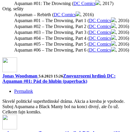
Aquaman #01: The Drowning (
DC Comics
, 2017)
Orig. sešity
Aquaman – Rebirth (
DC Comics
, 2016)
Aquaman #01 – The Drowning, Part 1 (
DC Comics
, 2016)
Aquaman #02 – The Drowning, Part 2 (
DC Comics
, 2016)
Aquaman #03 – The Drowning, Part 3 (
DC Comics
, 2016)
Aquaman #04 – The Drowning, Part 4 (
DC Comics
, 2016)
Aquaman #05 – The Drowning, Part 5 (
DC Comics
, 2016)
Aquaman #06 – The Drowning, Part 6 (
DC Comics
, 2016)
Jonas Woodsman
Znovuzrození hrdinů DC:
5.6.2023 15:26
Aquaman #01: Pád do hlubin (paperback)
Permalink
Skvelé politické superhrdinské dráma. Akcia a kresba je vpobode.
Suboj Aquamana a Black Manty bol na konci divný, ale čo už.
Celkom fajn komiks.