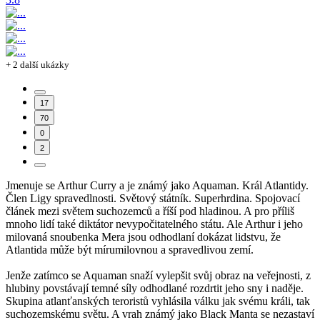
+ 2 další ukázky
17
70
0
2
Jmenuje se Arthur Curry a je známý jako Aquaman. Král Atlantidy.
Člen Ligy spravedlnosti. Světový státník. Superhrdina. Spojovací
článek mezi světem suchozemců a říší pod hladinou. A pro příliš
mnoho lidí také diktátor nevypočitatelného státu. Ale Arthur i jeho
milovaná snoubenka Mera jsou odhodlaní dokázat lidstvu, že
Atlantida může být mírumilovnou a spravedlivou zemí.
Jenže zatímco se Aquaman snaží vylepšit svůj obraz na veřejnosti, z
hlubiny povstávají temné síly odhodlané rozdrtit jeho sny i naděje.
Skupina atlanťanských teroristů vyhlásila válku jak svému králi, tak
suchozemskému světu. A vrah známý jako Black Manta se nezastaví