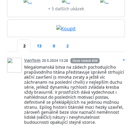
+ 5 dalších ukázek
2
13
0
2
VanTom
20.5.2024 13:28
Útok titánů #34
Megalomanská bitva na zádech pochodujícího
prapůvodního titána představuje správně strhující
akční završení (s mnoha zvraty a ještě víc
záchranami na poslední chvíli) v nejlepším duchu
série, jelikož dynamiku rychlosti zvládala kresba
vždy bravurně. V prostřizích dává vydechnout i
nahlédnout do posledních motivací postav,
definitivně se překlápějících na jedinou možnou
stranu. Epilog historii titánské moci hezky uzavřel,
zároveň geniálně beze slov naznačil neměnnost
lidské (válčící) nátury i nevyhnutelnost
budoucnosti opakující stejné vzorce.