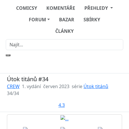
COMICSY
KOMENTÁŘE
PŘEHLEDY
FORUM
BAZAR
SBÍRKY
ČLÁNKY
Útok titánů #34
CREW
1. vydání
červen 2023
série
Útok titánů
34/34
4.3