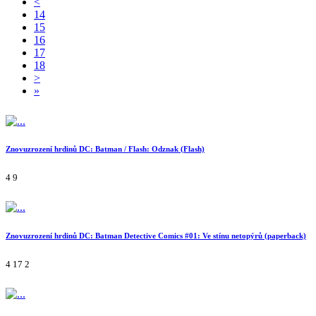
<
14
15
16
17
18
>
»
Znovuzrození hrdinů DC: Batman / Flash: Odznak (Flash)
4
9
Znovuzrození hrdinů DC: Batman Detective Comics #01: Ve stínu netopýrů (paperback)
4
17
2