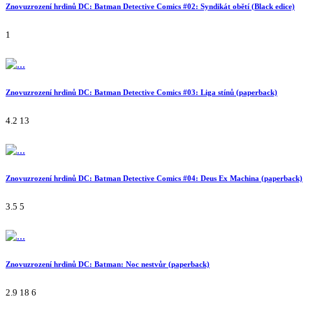
Znovuzrození hrdinů DC: Batman Detective Comics #02: Syndikát obětí (Black edice)
1
Znovuzrození hrdinů DC: Batman Detective Comics #03: Liga stínů (paperback)
4.2
13
Znovuzrození hrdinů DC: Batman Detective Comics #04: Deus Ex Machina (paperback)
3.5
5
Znovuzrození hrdinů DC: Batman: Noc nestvůr (paperback)
2.9
18
6