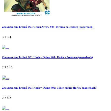
Znovuzrození hrdinů DC: Green Arrow #05: Hrdina na cestách (paperback)
3.1
3
4
Znovuzrození hrdinů DC: Harley Quinn #01: Umřít s úsměvem (paperback)
2.9
13
1
Znovuzrození hrdinů DC: Harley Quinn #02: Joker miluje Harley (paperback)
2.7
8
2