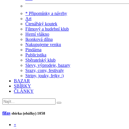
* Připomínky a návrhy
Art
Čtenářský koutek
Filmový a hudební klub
Herní vlákno
Ikonková dílna
Nakupujeme venku
Pindárna
Publicistika
Sběratelský klub
Slevy, výprodeje, bazary
Srazy, cony, festivaly
Stripy, jouky, fejky :)
BAZAR
SBÍRKY
ČLÁNKY
fifas
sbírka (obálky)
1058
«