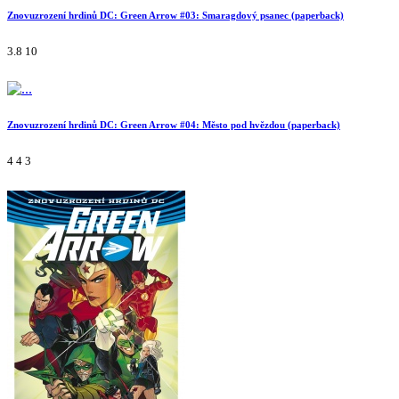
Znovuzrození hrdinů DC: Green Arrow #03: Smaragdový psanec (paperback)
3.8
10
Znovuzrození hrdinů DC: Green Arrow #04: Město pod hvězdou (paperback)
4
4
3