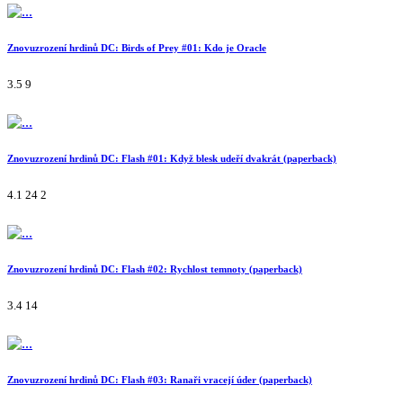
Znovuzrození hrdinů DC: Birds of Prey #01: Kdo je Oracle
3.5
9
Znovuzrození hrdinů DC: Flash #01: Když blesk udeří dvakrát (paperback)
4.1
24
2
Znovuzrození hrdinů DC: Flash #02: Rychlost temnoty (paperback)
3.4
14
Znovuzrození hrdinů DC: Flash #03: Ranaři vracejí úder (paperback)