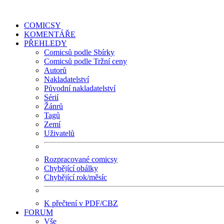
COMICSY
KOMENTÁŘE
PŘEHLEDY
Comicsů podle Sbírky
Comicsů podle Tržní ceny
Autorů
Nakladatelství
Původní nakladatelství
Sérií
Žánrů
Tagů
Zemí
Uživatelů
Rozpracované comicsy
Chybějící obálky
Chybějící rok/měsíc
K přečtení v PDF/CBZ
FORUM
Vše