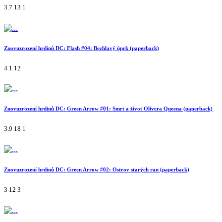
3.7
13
1
Znovuzrození hrdinů DC: Flash #04: Bezhlavý úprk (paperback)
4.1
12
Znovuzrození hrdinů DC: Green Arrow #01: Smrt a život Olivera Queena (paperback)
3.9
18
1
Znovuzrození hrdinů DC: Green Arrow #02: Ostrov starých ran (paperback)
3
12
3