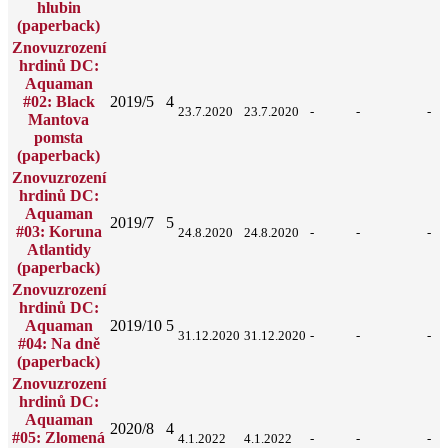
hlubin
(paperback)
Znovuzrození
hrdinů DC:
Aquaman
#02: Black
2019/5
4
23.7.2020
23.7.2020
-
-
-
Mantova
pomsta
(paperback)
Znovuzrození
hrdinů DC:
Aquaman
2019/7
5
#03: Koruna
24.8.2020
24.8.2020
-
-
-
Atlantidy
(paperback)
Znovuzrození
hrdinů DC:
Aquaman
2019/10
5
31.12.2020
31.12.2020
-
-
-
#04: Na dně
(paperback)
Znovuzrození
hrdinů DC:
Aquaman
2020/8
4
#05: Zlomená
4.1.2022
4.1.2022
-
-
-