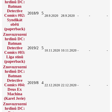
hrdinů DC:
Batman
Detective
2018/9
5
Comics #02:
28.9.2020
28.9.2020
-
-
-
Syndikát
obětí
(paperback)
Znovuzrození
hrdinů DC:
Batman
Detective
2019/2
5
10.11.2020
10.11.2020
-
-
-
Comics #03:
Liga stínů
(paperback)
Znovuzrození
hrdinů DC:
Batman
Detective
2019/8
4
Comics #04:
22.12.2020
22.12.2020
-
-
-
Deus Ex
Machina
(Karel Jerie)
Znovuzrození
hrdinů DC: