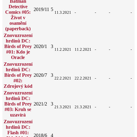
Batman
Detective
2019/11
5
Comics #05:
11.3.2021
-
-
-
-
Život v
osamění
(paperback)
Znovuzrození
hrdinů DC:
Birds of Prey
2020/1
3
11.2.2021
11.2.2021
-
-
-
#01: Kdo je
Oracle
Znovuzrození
hrdinů DC:
Birds of Prey
2020/7
3
22.2.2021
22.2.2021
-
-
-
#02:
Zdrojový kód
Znovuzrození
hrdinů DC:
Birds of Prey
2021/2
3
21.3.2021
21.3.2021
-
-
-
#03: Kruh se
uzavírá
Znovuzrození
hrdinů DC:
Flash #01:
2018/6
4