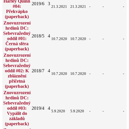
Harley Quinn
2019/6
3
#04:
21.3.2021
21.3.2021
-
-
-
Překvápko
(paperback)
Znovuzrození
hrdinů DC:
Sebevražedný
2018/5
4
oddíl #01:
10.7.2020
10.7.2020
-
-
-
Černá sféra
(paperback)
Znovuzrození
hrdinů DC:
Sebevražedný
oddíl #02: K
2018/7
4
10.7.2020
10.7.2020
-
-
-
zbláznění
příčetná
(paperback)
Znovuzrození
hrdinů DC:
Sebevražedný
oddíl #03:
2019/4
4
5.9.2020
5.9.2020
-
-
-
Vypálit do
základů
(paperback)