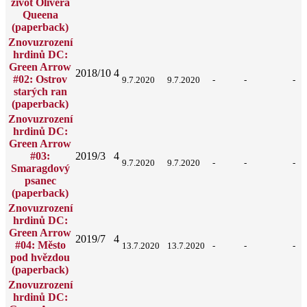
život Olivera
Queena
(paperback)
Znovuzrození
hrdinů DC:
Green Arrow
2018/10
4
#02: Ostrov
9.7.2020
9.7.2020
-
-
-
starých ran
(paperback)
Znovuzrození
hrdinů DC:
Green Arrow
#03:
2019/3
4
9.7.2020
9.7.2020
-
-
-
Smaragdový
psanec
(paperback)
Znovuzrození
hrdinů DC:
Green Arrow
2019/7
4
#04: Město
13.7.2020
13.7.2020
-
-
-
pod hvězdou
(paperback)
Znovuzrození
hrdinů DC: