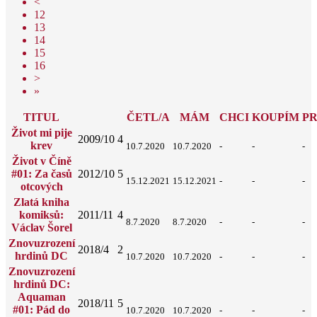
<
12
13
14
15
16
>
»
TITUL
ČETL/A
MÁM
CHCI
KOUPÍM
P
Život mi pije
2009/10
4
krev
10.7.2020
10.7.2020
-
-
-
Život v Číně
#01: Za časů
2012/10
5
15.12.2021
15.12.2021
-
-
-
otcových
Zlatá kniha
komiksů:
2011/11
4
8.7.2020
8.7.2020
-
-
-
Václav Šorel
Znovuzrození
2018/4
2
hrdinů DC
10.7.2020
10.7.2020
-
-
-
Znovuzrození
hrdinů DC:
Aquaman
2018/11
5
#01: Pád do
10.7.2020
10.7.2020
-
-
-