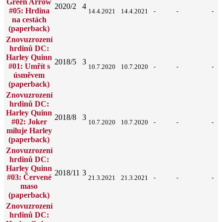
Green Arrow
2020/2
4
#05: Hrdina
14.4.2021
14.4.2021
-
-
-
na cestách
(paperback)
Znovuzrození
hrdinů DC:
Harley Quinn
2018/5
3
#01: Umřít s
10.7.2020
10.7.2020
-
-
-
úsměvem
(paperback)
Znovuzrození
hrdinů DC:
Harley Quinn
2018/8
3
#02: Joker
10.7.2020
10.7.2020
-
-
-
miluje Harley
(paperback)
Znovuzrození
hrdinů DC:
Harley Quinn
2018/11
3
#03: Červené
21.3.2021
21.3.2021
-
-
-
maso
(paperback)
Znovuzrození
hrdinů DC: