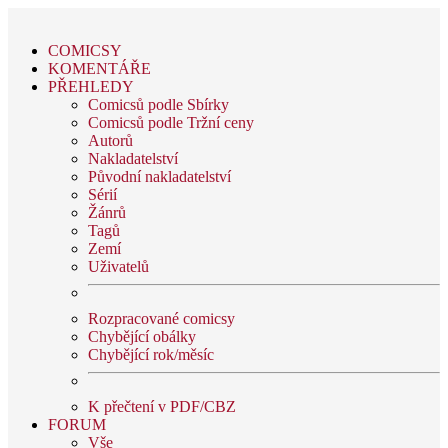
COMICSY
KOMENTÁŘE
PŘEHLEDY
Comicsů podle Sbírky
Comicsů podle Tržní ceny
Autorů
Nakladatelství
Původní nakladatelství
Sérií
Žánrů
Tagů
Zemí
Uživatelů
Rozpracované comicsy
Chybějící obálky
Chybějící rok/měsíc
K přečtení v PDF/CBZ
FORUM
Vše