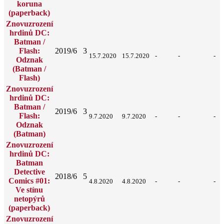
koruna
(paperback)
Znovuzrození
hrdinů DC:
Batman /
Flash:
2019/6
3
15.7.2020
15.7.2020
-
-
-
Odznak
(Batman /
Flash)
Znovuzrození
hrdinů DC:
Batman /
2019/6
3
Flash:
9.7.2020
9.7.2020
-
-
-
Odznak
(Batman)
Znovuzrození
hrdinů DC:
Batman
Detective
2018/6
5
Comics #01:
4.8.2020
4.8.2020
-
-
-
Ve stínu
netopýrů
(paperback)
Znovuzrození