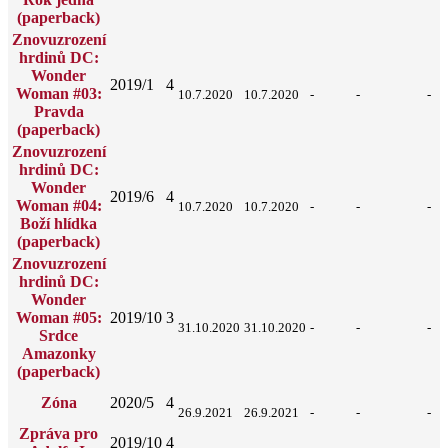
(paperback)
Znovuzrození
hrdinů DC:
Wonder
2019/1
4
Woman #03:
10.7.2020
10.7.2020
-
-
-
Pravda
(paperback)
Znovuzrození
hrdinů DC:
Wonder
2019/6
4
Woman #04:
10.7.2020
10.7.2020
-
-
-
Boží hlídka
(paperback)
Znovuzrození
hrdinů DC:
Wonder
Woman #05:
2019/10
3
31.10.2020
31.10.2020
-
-
-
Srdce
Amazonky
(paperback)
Zóna
2020/5
4
26.9.2021
26.9.2021
-
-
-
Zpráva pro
2019/10
4