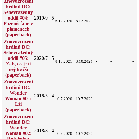
Znovuzrození
hrdinů DC:
Sebevražedný
oddíl #04:
2019/9
5
6.12.2020
6.12.2020
-
-
-
Pozemšťané v
plamenech
(paperback)
Znovuzrození
hrdinů DC:
Sebevražedný
oddíl #05:
2020/7
5
8.10.2021
8.10.2021
-
-
-
Zab, co je ti
nejdražší
(paperback)
Znovuzrození
hrdinů DC:
Wonder
2018/5
4
Woman #01:
10.7.2020
10.7.2020
-
-
-
Lži
(paperback)
Znovuzrození
hrdinů DC:
Wonder
2018/8
4
Woman #02:
10.7.2020
10.7.2020
-
-
-
Rok jedna