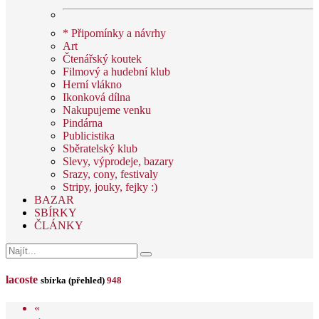
* Připomínky a návrhy
Art
Čtenářský koutek
Filmový a hudební klub
Herní vlákno
Ikonková dílna
Nakupujeme venku
Pindárna
Publicistika
Sběratelský klub
Slevy, výprodeje, bazary
Srazy, cony, festivaly
Stripy, jouky, fejky :)
BAZAR
SBÍRKY
ČLÁNKY
lacoste
sbírka (přehled)
948
«