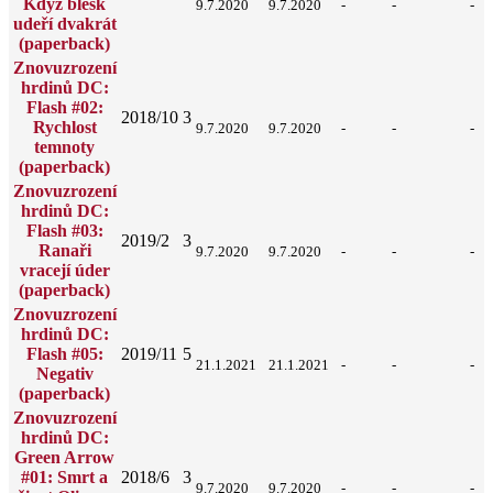
Když blesk
9.7.2020
9.7.2020
-
-
-
udeří dvakrát
(paperback)
Znovuzrození
hrdinů DC:
Flash #02:
2018/10
3
Rychlost
9.7.2020
9.7.2020
-
-
-
temnoty
(paperback)
Znovuzrození
hrdinů DC:
Flash #03:
2019/2
3
Ranaři
9.7.2020
9.7.2020
-
-
-
vracejí úder
(paperback)
Znovuzrození
hrdinů DC:
Flash #05:
2019/11
5
21.1.2021
21.1.2021
-
-
-
Negativ
(paperback)
Znovuzrození
hrdinů DC:
Green Arrow
#01: Smrt a
2018/6
3
9.7.2020
9.7.2020
-
-
-