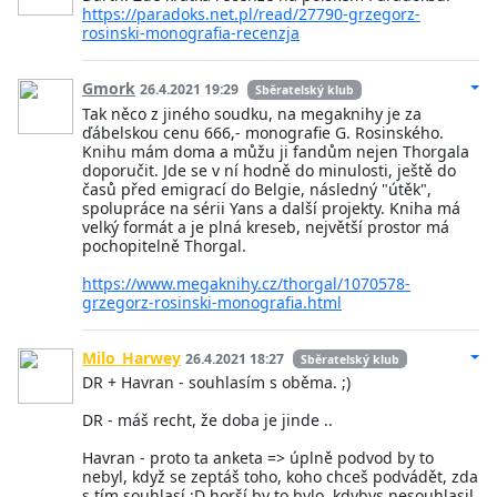
https://paradoks.net.pl/read/27790-grzegorz-
rosinski-monografia-recenzja
Gmork
26.4.2021 19:29
Sběratelský klub
Tak něco z jiného soudku, na megaknihy je za
ďábelskou cenu 666,- monografie G. Rosinského.
Knihu mám doma a můžu ji fandům nejen Thorgala
doporučit. Jde se v ní hodně do minulosti, ještě do
časů před emigrací do Belgie, následný "útěk",
spolupráce na sérii Yans a další projekty. Kniha má
velký formát a je plná kreseb, největší prostor má
pochopitelně Thorgal.
https://www.megaknihy.cz/thorgal/1070578-
grzegorz-rosinski-monografia.html
Milo_Harwey
26.4.2021 18:27
Sběratelský klub
DR + Havran - souhlasím s oběma. ;)
DR - máš recht, že doba je jinde ..
Havran - proto ta anketa => úplně podvod by to
nebyl, když se zeptáš toho, koho chceš podvádět, zda
s tím souhlasí :D horší by to bylo, kdybys nesouhlasil,