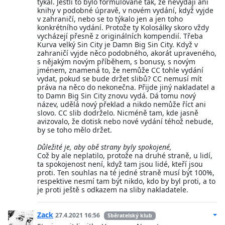
týkal. Jestli to bylo formulované tak, že nevydají ani
knihy v podobné úpravě, v novém vydání, když vyjde
v zahraničí, nebo se to týkalo jen a jen toho
konkrétního vydání. Protože ty Kolosálky skoro vždy
vycházejí přesně z originálních kompendií. Třeba
Kurva velký Sin City je Damn Big Sin City. Když v
zahraničí vyjde něco podobného, akorát upraveného,
s nějakým novým příběhem, s bonusy, s novým
jménem, znamená to, že nemůže CC tohle vydání
vydat, pokud se bude držet slibů? CC nemusí mít
práva na něco do nekonečna. Přijde jiný nakladatel a
to Damn Big Sin City znovu vydá. Dá tomu nový
název, udělá nový překlad a nikdo nemůže říct ani
slovo. CC slib dodrželo. Nicméně tam, kde jasně
avizovalo, že dotisk nebo nové vydání téhož nebude,
by se toho mělo držet.
Důležité je, aby obě strany byly spokojené,
Což by ale neplatilo, protože na druhé straně, u lidí,
ta spokojenost není, když tam jsou lidé, kteří jsou
proti. Ten souhlas na té jedné straně musí být 100%,
respektive nesmí tam být nikdo, kdo by byl proti, a to
je proti ještě s odkazem na sliby nakladatele.
Zack
27.4.2021 16:56
Sběratelský klub