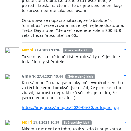
proste cte u stolu. Do postele to nevezmete, v
pohodli kresla na cteni si to uzijete spis jenom kdyz
to zaroven berete jako posilovani.
Ono, stava se i opacna situace, ze "absolute" ci
"omnibus" verze zrovna muze byt nejlepe dostupna.
Treba Daytripper "deluxe" sezenete kolem 200 EUR,
vetsi, hezci "absolute" za 60..
Nezbi
27.4.2021 11:16
Sběratelský klub
To se musí stejně blbě číst ty kolosálky ne? Jestli je
teda čtou ty sběratelé...
Gmork
27.4.2021 10:44
Sběratelský klub
Kolosálního Conana jsem taky měl, vyměnil jsem ho
za těchto sedm komiksů. Jsem rád, že jsem se toho
zbavil, naprosto nepraktická věc. Asi je to tím, že
jsem čtenář a ne sběratel.:)
https://imgup.cz/images/2020/05/30/bdfugue.jpg
Norri
27.4.2021 10:39
Sběratelský klub
Nikomu nic není do toho, kolik si kdo kupuje knih a