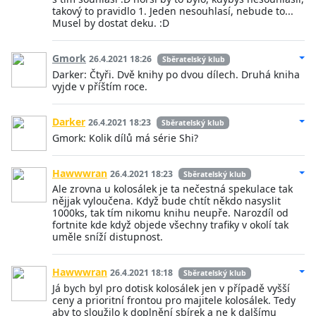
takový to pravidlo 1. Jeden nesouhlasí, nebude to...
Musel by dostat deku. :D
Gmork
26.4.2021 18:26
Sběratelský klub
Darker: Čtyři. Dvě knihy po dvou dílech. Druhá kniha
vyjde v příštím roce.
Darker
26.4.2021 18:23
Sběratelský klub
Gmork: Kolik dílů má série Shi?
Hawwwran
26.4.2021 18:23
Sběratelský klub
Ale zrovna u kolosálek je ta nečestná spekulace tak
nějjak vyloučena. Když bude chtít někdo nasyslit
1000ks, tak tím nikomu knihu neupře. Narozdíl od
fortnite kde když objede všechny trafiky v okolí tak
uměle sníží distupnost.
Hawwwran
26.4.2021 18:18
Sběratelský klub
Já bych byl pro dotisk kolosálek jen v případě vyšší
ceny a prioritní frontou pro majitele kolosálek. Tedy
aby to sloužilo k doplnění sbírek a ne k dalšímu