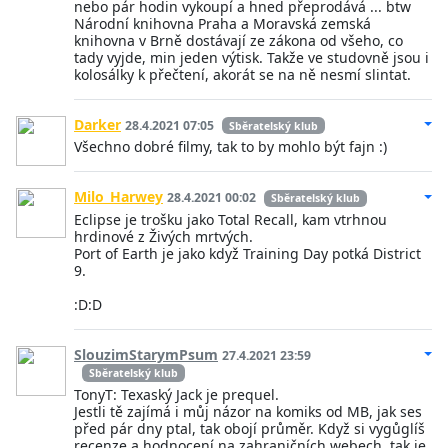
nebo pár hodin vykoupí a hned přeprodává ... btw
Národní knihovna Praha a Moravská zemská
knihovna v Brně dostávají ze zákona od všeho, co
tady vyjde, min jeden výtisk. Takže ve studovně jsou i
kolosálky k přečtení, akorát se na ně nesmí slintat.
Darker
28.4.2021 07:05
Sběratelský klub
Všechno dobré filmy, tak to by mohlo být fajn :)
Milo_Harwey
28.4.2021 00:02
Sběratelský klub
Eclipse je trošku jako Total Recall, kam vtrhnou
hrdinové z Živých mrtvých.
Port of Earth je jako když Training Day potká District
9.
:D:D
SlouzimStarymPsum
27.4.2021 23:59
Sběratelský klub
TonyT: Texaský Jack je prequel.
Jestli tě zajímá i můj názor na komiks od MB, jak ses
před pár dny ptal, tak obojí průměr. Když si vygůglíš
recenze a hodnocení na zahraničních webech, tak je