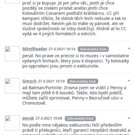
proč si je kupuje. Je jen jeho věc, jestli je chce
později se ziskem prodat anebo jestli chce
Kolosálním Conanem podložit králikárnu. CC při
kampani slíbilo, že dotisk těch knih nebude a tak to
musí dodržet. Nevím jak to máte vy pánové, ale ve
slušné společnosti se sliby dodržují. Klidně ať to CC
vydá ve 4 jiných formátech a edicích.
MindReader
27.4.2021 10:14
Sběratelský klub
peral: No prave ze precist si to muzes i v samostatne
vydanych knihach, ktery jsou k dispozici. Ty kolosalky
po vyprodani jsou jenom o exkluzivite.
Gmork
27.4.2021 10:10
Sběratelský klub
ad Batman/Fortnite: Zrovna jsem se vrátil z Penny a
mají tam ještě 6-8 kousků. Takže, kdo bydlí poblíž,
můžete začít sprintovat, Penny v Bezručově ulici v
Chomutově.
perak
27.4.2021 10:08
Sběratelský klub
No podle mne nějakou exkluzivitu řeší především
právě ti překupníci, kteří garancí nevydání dootisků a