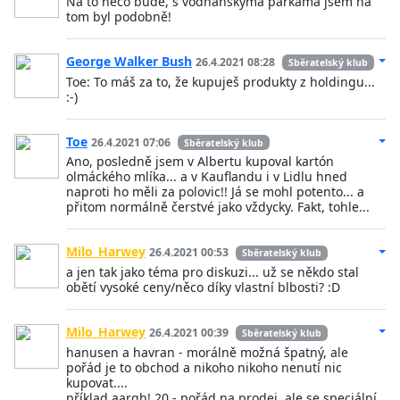
Na to něco bude, s vodňanskýma párkama jsem na
tom byl podobně!
George Walker Bush
26.4.2021 08:28
Sběratelský klub
Toe: To máš za to, že kupuješ produkty z holdingu...
:-)
Toe
26.4.2021 07:06
Sběratelský klub
Ano, posledně jsem v Albertu kupoval kartón
olmáckého mlíka... a v Kauflandu i v Lidlu hned
naproti ho měli za polovic!! Já se mohl potento... a
přitom normálně čerstvé jako vždycky. Fakt, tohle...
Milo_Harwey
26.4.2021 00:53
Sběratelský klub
a jen tak jako téma pro diskuzi... už se někdo stal
obětí vysoké ceny/něco díky vlastní blbosti? :D
Milo_Harwey
26.4.2021 00:39
Sběratelský klub
hanusen a havran - morálně možná špatný, ale
pořád je to obchod a nikoho nikoho nenutí nic
kupovat....
příklad aargh! 20 - pořád na prodej, ale se speciální