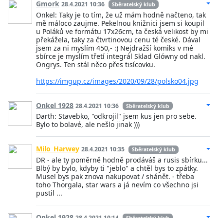
Gmork
28.4.2021 10:36
Sběratelský klub
Onkel: Taky je to tím, že už mám hodně načteno, tak
mě máloco zaujme. Pekelnou knižnici jsem si koupil
u Poláků ve formátu 17x26cm, ta česká velikost by mi
překážela, taky za čtvrtinovou cenu té české. Dával
jsem za ni myslím 450,- :) Nejdražší komiks v mé
sbírce je myslím třetí integrál Sklad Glówny od nakl.
Ongrys. Ten stál něco přes tisícovku.
https://imgup.cz/images/2020/09/28/polsko04.jpg
Onkel 1928
28.4.2021 10:36
Sběratelský klub
Darth: Stavebko, "odkrojil" jsem kus jen pro sebe.
Bylo to bolavé, ale nešlo jinak )))
Milo_Harwey
28.4.2021 10:35
Sběratelský klub
DR - ale ty poměrně hodně prodáváš a rusis sbírku...
Blbý by bylo, kdyby ti "jeblo" a chtěl bys to zpátky.
Musel bys pak znova nakupovat / shánět. - třeba
toho Thorgala, star wars a já nevím co všechno jsi
pustil ...
Onkel 1928
28.4.2021 10:14