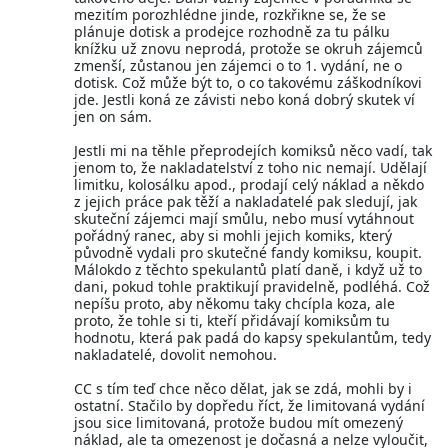
mezitím porozhlédne jinde, rozkřikne se, že se
plánuje dotisk a prodejce rozhodně za tu pálku
knížku už znovu neprodá, protože se okruh zájemců
zmenší, zůstanou jen zájemci o to 1. vydání, ne o
dotisk. Což může být to, o co takovému záškodníkovi
jde. Jestli koná ze závisti nebo koná dobrý skutek ví
jen on sám.
Jestli mi na těhle přeprodejích komiksů něco vadí, tak
jenom to, že nakladatelství z toho nic nemají. Udělají
limitku, kolosálku apod., prodají celý náklad a někdo
z jejich práce pak těží a nakladatelé pak sledují, jak
skuteční zájemci mají smůlu, nebo musí vytáhnout
pořádný ranec, aby si mohli jejich komiks, který
původně vydali pro skutečné fandy komiksu, koupit.
Málokdo z těchto spekulantů platí daně, i když už to
dani, pokud tohle praktikují pravidelně, podléhá. Což
nepíšu proto, aby někomu taky chcípla koza, ale
proto, že tohle si ti, kteří přidávají komiksům tu
hodnotu, která pak padá do kapsy spekulantům, tedy
nakladatelé, dovolit nemohou.
CC s tím teď chce něco dělat, jak se zdá, mohli by i
ostatní. Stačilo by dopředu říct, že limitovaná vydání
jsou sice limitovaná, protože budou mít omezený
náklad, ale ta omezenost je dočasná a nelze vyloučit,