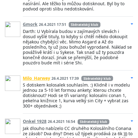
nasírání. Ale těžko to můžou dotisknout. Byl by to
podvod oproti slibu nedotiskování.
Gmork
26.4.2021 17:51
Sběratelský klub
Darth: U Vybírala budou v zajímavých slevách i
dosud vyšlé tituly, to kdyby si chtěl někdo dokoupit
nějakou chybějící věc. Mimo Asgard a Až do
posledního, ty už jsou bohužel vyprodané. Náklad se
povážlivě krátí i u Sykese. Tak snad už ty pouzdra
konečně dorazí. Jinak se přemýšlí, že podobné
pouzdro bude mít i série Shi.
Milo_Harwey
26.4.2021 17:39
Sběratelský klub
S dotiskem kolosalek souhlasím. :) Klidně i v modelu
jednou za 5-10 let formou ankety: kterou chcete
dotisknout? Hodi se tři varianty: kolosalni conan 1,
pekelna knižnice 1, kurva velký sin City + vybrat zas
300+ objednávek ;)
Onkel 1928
26.4.2021 16:54
Sběratelský klub
Jak dlouho nabízelo CC druhého Kolosálního Conana
ze zásob? Dva dny? Dnes už týpek prodává za 6k ))) to