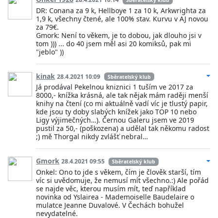
Sběratelský klub
DR: Conana za 9 k, Hellboye 1 za 10 k, Arkwrighta za
1,9 k, všechny čtené, ale 100% stav. Kurvu v AJ novou
za 79€.
Gmork: Není to věkem, je to dobou, jak dlouho jsi v
tom ))) ... do 40 jsem měl asi 20 komiksů, pak mi
"jeblo" ))
kinak
28.4.2021 10:09
Sběratelský klub
Já prodával Pekelnou kniznici 1 tuším ve 2017 za
8000,- knížka krásná, ale tak nějak mám raději menší
knihy na čtení (co mi aktuálně vadí víc je tlustý papir,
kde jsou ty doby slabých knížek jako TOP 10 nebo
Ligy výjimečných…). Černou Galeru jsem ve 2019
pustil za 50,- (poškozena) a udělal tak někomu radost
;) mě Thorgal nikdy zvlášť nebral…
Gmork
28.4.2021 09:55
Sběratelský klub
Onkel: Ono to jde s věkem, čím je člověk starší, tím
víc si uvědomuje, že nemusí mít všechno.:) Ale pořád
se najde věc, kterou musím mít, teď například
novinka od Yslairea - Mademoiselle Baudelaire o
mulatce Jeanne Duvalové. V Čechách bohužel
nevydatelné.