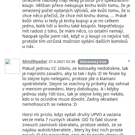
omezené nabídky mají velký prostor pro spekulativní
koupi. Většian přece nekupuje knihu kvůli tomu, že je
omezený počet vydaných výtisků, ale kvůli tomu, že si
chce něco přečíst, že chce mít knihu doma, ... Právě
kvůli otmu si tedy já knihy kupuji a je mi celkem
jedno, kolik lidí si knihu také koupilo. Nepotřebuju
mít radost z toho, že mám něco, co ostatní nemají.
Naopak spíše jsem rád, když si ji koupí co nejvíce lidí,
protože tím vzrůstá možnost vydání dalších komiksů
u nás.
MindReader
27.4.2021 02:30
Sběratelský klub
Pokud jednou CC slibilo, ze kolosalky nedotiskne, tak
je naprosto zasadni, aby to tak i bylo :D Ve finale by
to stejne bylo nelegalni, protoze jde o klamani
spotrebitele. Stejne se vsechny ty pribehy daj sehnat
v mensim provedeni, ktery dotiskujou. A i kdyby
jednou staly 100 tisic, tak je stejne bitej jen nekdo,
kdo si to ocividne muze dovolit. Zadny okradani
nemohoucich se nekona :D
Horsi mi prislo, kdyz vydali druhy UPVO a vazana
verze mela 7 ruznych obalek :DD To fakt slusne
zneuzili zavislosti sberatelu, protoze vedeli, ze se
najdou autisti/sberatele , ktery by bez nich proste
neusli :D Ale nesoudim, spis mi to prijde vtipny :D