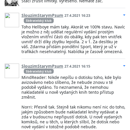
Staci zrusit limitky. Vyreseno. Nemate zac.
SlouzimStarymPsum
27.4.2021 16:23
Sběratelský klub
Toho Hellboye mám taky. Akorát ve 100% stavu. Navíc
je možno z něj udělat regulérní vydání prostým
vložením vnitřní části do obálky, kdy pak ten vnitřek
uvnitř drží díky zbytku lepidla. 2 v 1. Za desítku je
váš. Zdarma přidám pondělní Sport, který je už v
trafikách nesehnatelný. Nabídka je časově omezená.
SlouzimStarymPsum
27.4.2021 16:15
Sběratelský klub
MindReader: Nikde nepíšu o dotisku toho, kde bylo
avizovávno nebo slíbeno, že nebude znovu v té
podobě vydáno. To neznamená, že nemohou
nakladatelé u nově vydaných knih tento přístup
změnit.
Norri: Přesně tak. Stejně tak nikomu není nic do toho,
jakým způsobem bude nakladatel knihy vydávat a
zda v budoucnu nepřipustí dotisk. U nově vydaných
komiksů, ne u těch, u kterých slíbil, že dotisk nebo
nové vydání v totožné podobě nebude.