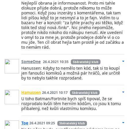
Nejlepší obrana je informovanost. Proto mi tahle
diskuze přijde dobrá, protože někomu to může
pomoci. Když jsou inzeráty s komentářema, tak tam
lidi píšou když to je nesmysl a to je fajn. Vidím to u
bazaru her a konzolí: "za tyhle prachy asi těžko, když
tolik teď stojí nová /link/". Nic jiného nepomůže,
protože nikdo nikoho do nákupu nenutí. Ale uvedení
v omyl to za mne je, protože prodejce dobře ví o co
mu jde. Ten cíl obrat hejla tam prostě je od začátku a
to nemám rád.
SomeOne
26.4.2021 10:35
Sběratelský klub
Hanussen: Kdyby to nemělo ten kód, tak si to koupí
jen fanoušci komiksů a možná pár hráčů, ale určitě
by to nebylo takhle rozprodané.
Hanussen
26.4.2021 10:17
Sběratelský klub
U toho Batman/Fortnite bych spíš tipoval, že se
rozprodalo kvůli těm herním kódům, co jsou k tomu
přibalený, než kvůli vlastnímu komiksu.
Toe
26.4.2021 09:25
Sběratelský klub