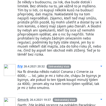
že někdy v budoucnu, za rok, dva bude dotisk i
limitek. Bez ohledu na to, jak vážně to je myšleno.
Tím by si lidi, co kupují několik kusů na budoucí
přeprodej, dali majzla. Nakladatelé by na tom
nejspíš neprodělali. Zájemci, kteří teď mají smůlu,
protože přišli pozdě, by mohli ušetřit a dostal by se k
nim komiks, o který mají zájem jako čtenáři. A škodní
by nebyli ani spekulanti, kteří by sice už nemohli
přeprodejem vydělat, ale o nic by nepřišli. Tohle
prohlášení by nebylo žádným omezením nebo
regulací, podmínky by byly stále stejné, jen by si
museli někteří dát majzla, zda do toho risku jít, nebo
ne, čímž by aspoň ten obchod měli ztížený. Teď je to
téměř bez rizika.
Fry
26.4.2021 20:32
Sběratelský klub
Na fb dneska někdo nabízí Conana z Cimerie za
6000,- ... lol, jako je mi z toho zle, chápu že byznys je
byznys, ale pokud to ten týpek koupil minulý týden
za 4000,- jenom aby na tom tento týden vydělal, tak
je mi z toho smutno.
Gmork
26.4.2021 19:37
Sběratelský klub
Darth: Zde krátká recenze na polském Paradoksu: