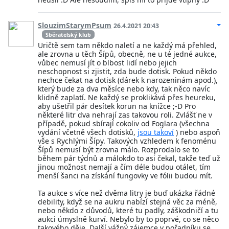
SlouzimStarymPsum
26.4.2021 20:43
Sběratelský klub
Uričtě sem tam někdo naletí a ne každý má přehled,
ale zrovna u těch Šípů, obecně, ne u té jedné aukce,
vůbec nemusí jít o blbost lidí nebo jejich
neschopnost si zjistit, zda bude dotisk. Pokud někdo
nechce čekat na dotisk (dárek k narozeninám apod.),
který bude za dva měsíce nebo kdy, tak něco navíc
klidně zaplatí. Ne každý se proklikává přes heureku,
aby ušetřil pár desítek korun na knížce ;-D Pro
některé litr dva nehrají zas takovou roli. Zvlášť ne v
případě, pokud sbírají cokoliv od Foglara (všechna
vydání včetně všech dotisků,
jsou takoví
) nebo aspoň
vše s Rychlými Šípy. Takových vzhledem k fenoménu
Šípů nemusí být zrovna málo. Rozprodalo se to
během pár týdnů a málokdo to asi čekal, takže teď už
jinou možnost nemají a čím déle budou otálet, tím
menší šanci na získání fungovky ve fólii budou mít.
Ta aukce s více než dvěma litry je buď ukázka řádné
debility, když se na aukru nabízí stejná věc za méně,
nebo někdo z důvodů, které tu padly, záškodničí a tu
aukci úmyslně kurví. Nebylo by to poprvé, co se něco
takového děje. Další vážný zájemce v pořadníku se