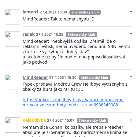
lantan1
27.4.2021 15:39
Sběratelský klub
MindReader: Tak to nemá chybu :D
radek
27.4.2021 15:35
Sběratelský klub
MindReader: "neobvyklá obálka. Zřejmě jde o
reklamní výtisk, nemá uvedeno cenu ani ISBN. velmi
zřídka se vyskytující. dobrý stav"
a tak tohle už by šlo podle toho popisu klasifikovat
jako podvod.
MindReader
27.4.2021 15:30
Sběratelský klub
Typek prodava Modrou Crew Hellboye vytrzenyho z
obalky za bura jako raritu :DD
https://aukro.cz/hellboy-hlavy-vanoce-v-podzemi-
mrtvola-zelezne-boty-modra-crew-6988349988
nejakdivne
27.4.2021 15:07
Sběratelský klub
Nemam sice Conani kolosalky, ale treba Preacher
absolute je srovnatelny. 3kg nadrozmerna kniha se