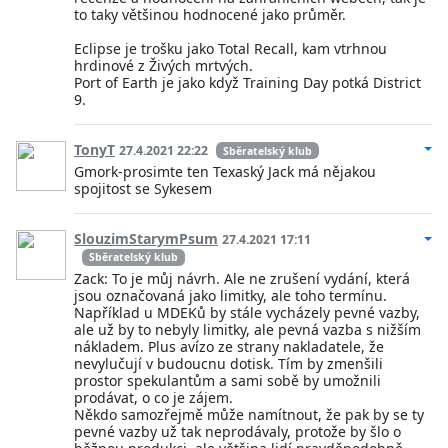
to taky většinou hodnocené jako průměr.
Eclipse je trošku jako Total Recall, kam vtrhnou
hrdinové z Živých mrtvých.
Port of Earth je jako když Training Day potká District
9.
TonyT
27.4.2021 22:22
Sběratelský klub
Gmork-prosimte ten Texaský Jack má nějakou
spojitost se Sykesem
SlouzimStarymPsum
27.4.2021 17:11
Sběratelský klub
Zack: To je můj návrh. Ale ne zrušení vydání, která
jsou označovaná jako limitky, ale toho termínu.
Například u MDEKů by stále vycházely pevné vazby,
ale už by to nebyly limitky, ale pevná vazba s nižším
nákladem. Plus avízo ze strany nakladatele, že
nevylučují v budoucnu dotisk. Tím by zmenšili
prostor spekulantům a sami sobě by umožnili
prodávat, o co je zájem.
Někdo samozřejmě může namítnout, že pak by se ty
pevné vazby už tak neprodávaly, protože by šlo o