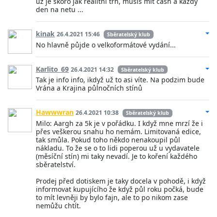
už je skoro jak realitní trh, musíš mít cash a každý
den na netu ...
kinak
26.4.2021 15:46
Sběratelský klub
No hlavně půjde o velkoformátové vydání...
Karlito_69
26.4.2021 14:32
Sběratelský klub
Tak je info info, ikdyž už to asi víte. Na podzim bude
Vrána a Krajina půlnočních stínů
Hawwwran
26.4.2021 10:38
Sběratelský klub
Milo: Aargh za 5k je v pořádku. I když mne mrzí že i
přes veškerou snahu ho nemám. Limitovaná edice,
tak smůla. Pokud toho někdo nenakoupil půl
nákladu. To že se o to lidi poperou už u vydavatele
(měsíční stín) mi taky nevadí. Je to koření každého
sběratelství.
Prodej před dotiskem je taky docela v pohodě, i když
informovat kupujícího že když půl roku počká, bude
to mít levněji by bylo fajn, ale to po nikom zase
nemůžu chtít.