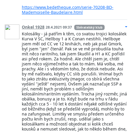
https://www.bedetheque.com/serie-70208-BD-
Mademoiselle-Baudelaire.html
Onkel 1928
28.4.2021 09:37
Sběratelský klub
Kolosálky - já patřím k těm, co svatou trojici kolosálek
Kurva V SC, Hellboy 1 a K Conan nestihli. Hellboye
jsem měl od CC ve 12 knihách, neb jak psal Gmork,
byl jsem "jen" čtenář. Pak se ve mě probudila touha
mít něco raritního, tak jsem škudlil a H1 a KC pořídil
asi před rokem. Za hodně. Ale chtěl jsem je, chtěl
jsem něco výjimečného a tak to mám. Má volba, mé
prachy. Ale i s vědomím toho, že dotisk nebude. Asi
by mě naštvalo, kdyby CC slib porušili. Vnímal bych
to jako ztrátu exkluzivity (magor, co sbírá všechna
vydání "ještě" nejsem). Ovšem jak naznačuje SSP a
jiní, neměl bych problém s odlišným
kolosálním/raritním vydáním. Trocha jiný rozměr, jiná
obálka, bonusy a je to. Když bude na trhu v řádu
každých cca 5 - 10 let k dostání nějaké odlišné vydání
od běžného (když se předešlé vyprodá), mohlo by to
na zafungovat. Limitky ve smyslu předem určeného
počtu knih bych zrušil, resp. udělal jako s
kolosálkami a možností objednat si kolik chceš
kousků a nemuset sledovat, jak to někdo během dne,