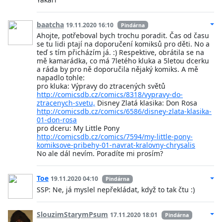
baatcha
19.11.2020 16:10
Pindárna
Ahojte, potřeboval bych trochu poradit. Čas od času
se tu lidi ptají na doporučení komiksů pro děti. No a
teď s tím přicházím já. :) Respektive, obrátila se na
mě kamarádka, co má 7letého kluka a 5letou dcerku
a ráda by pro ně doporučila nějaký komiks. A mě
napadlo tohle:
pro kluka: Výpravy do ztracených světů
http://comicsdb.cz/comics/8318/vypravy-do-
ztracenych-svetu,
Disney Zlatá klasika: Don Rosa
http://comicsdb.cz/comics/6586/disney-zlata-klasika-
01-don-rosa
pro dceru: My Little Pony
http://comicsdb.cz/comics/7594/my-little-pony-
komiksove-pribehy-01-navrat-kralovny-chrysalis
No ale dál nevím. Poradíte mi prosím?
Toe
19.11.2020 04:10
Pindárna
SSP: Ne, já myslel nepřekládat, když to tak čtu :)
SlouzimStarymPsum
17.11.2020 18:01
Pindárna