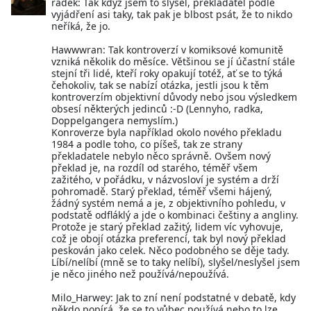
radek: Tak když jsem to slyšel, překladatel podle
vyjádření asi taky, tak pak je blbost psát, že to nikdo
neříká, že jo.
Hawwwran: Tak kontroverzí v komiksové komunitě
vzniká několik do měsíce. Většinou se jí účastní stále
stejní tři lidé, kteří roky opakují totéž, ať se to týká
čehokoliv, tak se nabízí otázka, jestli jsou k těm
kontroverzím objektivní důvody nebo jsou výsledkem
obsesí některých jedinců :-D (Lennyho, radka,
Doppelgangera nemyslím.)
Konroverze byla například okolo nového překladu
1984 a podle toho, co píšeš, tak ze strany
překladatele nebylo něco správně. Ovšem nový
překlad je, na rozdíl od starého, téměř všem
zažitého, v pořádku, v názvosloví je systém a drží
pohromadě. Starý překlad, téměř všemi hájený,
žádný systém nemá a je, z objektivního pohledu, v
podstatě odfláklý a jde o kombinaci češtiny a angliny.
Protože je starý překlad zažitý, lidem víc vyhovuje,
což je obojí otázka preferencí, tak byl nový překlad
peskován jako celek. Něco podobného se děje tady.
Líbí/nelíbí (mně se to taky nelíbí), slyšel/neslyšel jsem
je něco jiného než používá/nepoužívá.
Milo_Harwey: Jak to zní není podstatné v debatě, kdy
někdo popírá, že se to vůbec používá nebo to lze