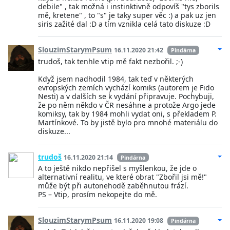
debile" , tak možná i instinktivně odpovíš "tys zborils
mě, kretene" , to "s" je taky super věc :) a pak uz jen
siris zažité dal :D a tím vznikla celá tato diskuze :D
SlouzimStarymPsum
16.11.2020 21:42
Pindárna
trudoš, tak tenhle vtip mě fakt nezbořil. ;-)
Když jsem nadhodil 1984, tak teď v některých
evropských zemích vychází komiks (autorem je Fido
Nesti) a v dalších se k vydání připravuje. Pochybuji,
že po něm někdo v ČR nesáhne a protože Argo jede
komiksy, tak by 1984 mohli vydat oni, s překladem P.
Martínkové. To by jistě bylo pro mnohé materiálu do
diskuze...
trudoš
16.11.2020 21:14
Pindárna
A to ještě nikdo nepřišel s myšlenkou, že jde o
alternativní realitu, ve které obrat "Zbořil jsi mě!"
může být při autonehodě zaběhnutou frází.
PS – Vtip, prosím nekopejte do mě.
SlouzimStarymPsum
16.11.2020 19:08
Pindárna