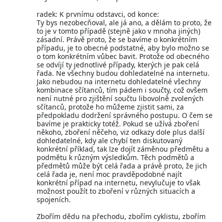
radek: K prvnímu odstavci, od konce:
Ty bys nezobecňoval, ale já ano, a dělám to proto, že
to je v tomto případě (stejně jako v mnoha jiných)
zásadní. Právě proto, že se bavíme o konkrétním
případu, je to obecné podstatné, aby bylo možno se
o tom konkrétním vůbec bavit. Protože od obecného
se odvíjí ty jednotlivé případy, kterých je pak celá
řada. Ne všechny budou dohledatelné na internetu.
Jako nebudou na internetu dohledatelné všechny
kombinace sčítanců, tím pádem i součty, což ovšem
není nutné pro zjištění součtu libovolně zvolených
sčítanců, protože ho můžeme zjistit sami, za
předpokladu dodržení správného postupu. O čem se
bavíme je prakticky totéž. Pokud se užívá zboření
někoho, zboření něčeho, viz odkazy dole plus další
dohledatelné, kdy ale chybí ten diskutovaný
konkrétní příklad, tak lze dojít záměnou předmětu a
podmětu k různým výsledkům. Těch podmětů a
předmětů může být celá řada a právě proto, že jich
celá řada je, není moc pravděpodobné najít
konkrétní případ na internetu, nevylučuje to však
možnost použít to zboření v různých situacích a
spojeních.
Zbořím dědu na přechodu, zbořím cyklistu, zbořím