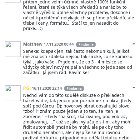
přitom jedno velmi účinné, vlastně 100% funkční
řešení, které se týká všech překladů a naráz by to
vlastně vyřešilo úplně všechny problémy, dokonce i
několik problémů netýkajících se přímo překladů, ale
třeba i ceny, formátu... Stačí to jen nasadit do
praxe... :)
Matthew
17.11.2020 00:44
Pindárna
Seneke: kdepak jen, tak často nekomunikuji, jelikož
mé znalosti zdaleka nejsou tak široké, co se komiksu
týká , jako vaše . Prijde mi, že co 3 - 4 měsíce se
vždycky objeví nový rejpal a všechno to jede zase od
začátku . Já jsem rád. Bavím se!
P.G.
16.11.2020 22:14
Pindárna
Nechci vám do této squělé diskuze o překladech
házet widle, tak jenom pár poznámek na okraj (tedy
spíš pod čárou :D): hovorový obrat obsahující slovo
"zbořil" znám pouze jeden a to ten, že "ten je
zbořenej" – tedy "na šrot, zkárovanej, pod vobraz,
zmalovanej, ..." což se jaksi vylučuje s tím, aby mohl
řídit automobil (možná by mohl, ale pak by toho
druhého nenabořil, ale nejspíše se mu rovnou
podíval do kufru, případně mu udělal totálku nebo