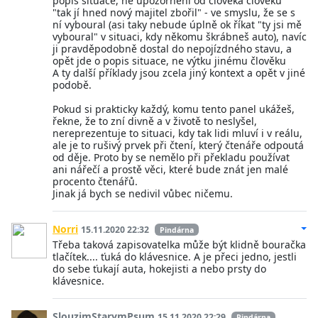
popis situace, ne upozornění od člověka člověku
"tak jí hned nový majitel zbořil" - ve smyslu, že se s
ní vyboural (asi taky nebude úplně ok říkat "ty jsi mě
vyboural" v situaci, kdy někomu škrábneš auto), navíc
ji pravděpodobně dostal do nepojízdného stavu, a
opět jde o popis situace, ne výtku jinému člověku
A ty další příklady jsou zcela jiný kontext a opět v jiné
podobě.
Pokud si prakticky každý, komu tento panel ukážeš,
řekne, že to zní divně a v životě to neslyšel,
nereprezentuje to situaci, kdy tak lidi mluví i v reálu,
ale je to rušivý prvek při čtení, který čtenáře odpoutá
od děje. Proto by se nemělo při překladu používat
ani nářečí a prostě věci, které bude znát jen malé
procento čtenářů.
Jinak já bych se nedivil vůbec ničemu.
Norri
15.11.2020 22:32
Pindárna
Třeba taková zapisovatelka může být klidně bouračka
tlačítek.... ťuká do klávesnice. A je přeci jedno, jestli
do sebe ťukají auta, hokejisti a nebo prsty do
klávesnice.
SlouzimStarymPsum
15.11.2020 22:29
Pindárna