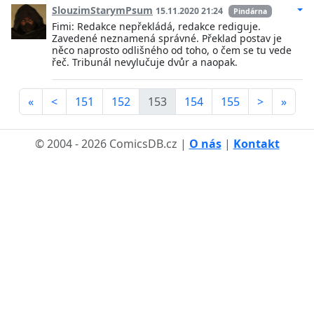
SlouzimStarymPsum
15.11.2020 21:24
Pindárna
Fimi: Redakce nepřekládá, redakce rediguje.
Zavedené neznamená správné. Překlad postav je
něco naprosto odlišného od toho, o čem se tu vede
řeč. Tribunál nevylučuje dvůr a naopak.
«
<
151
152
153
154
155
>
»
© 2004 - 2026 ComicsDB.cz |
O nás
|
Kontakt