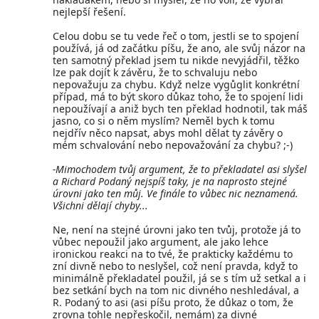
nejlepší řešení.
Celou dobu se tu vede řeč o tom, jestli se to spojení
používá, já od začátku píšu, že ano, ale svůj názor na
ten samotný překlad jsem tu nikde nevyjádřil, těžko
lze pak dojít k závěru, že to schvaluju nebo
nepovažuju za chybu. Když nelze vygůglit konkrétní
případ, má to být skoro důkaz toho, že to spojení lidi
nepoužívají a aniž bych ten překlad hodnotil, tak máš
jasno, co si o něm myslím? Neměl bych k tomu
nejdřív něco napsat, abys mohl dělat ty závěry o
mém schvalování nebo nepovažování za chybu? ;-)
-Mimochodem tvůj argument, že to překladatel asi slyšel
a Richard Podaný nejspíš taky, je na naprosto stejné
úrovni jako ten můj. Ve finále to vůbec nic neznamená.
Všichni dělají chyby...
Ne, není na stejné úrovni jako ten tvůj, protože já to
vůbec nepoužil jako argument, ale jako lehce
ironickou reakci na to tvé, že prakticky každému to
zní divně nebo to neslyšel, což není pravda, když to
minimálně překladatel použil, já se s tím už setkal a i
bez setkání bych na tom nic divného neshledával, a
R. Podaný to asi (asi píšu proto, že důkaz o tom, že
zrovna tohle nepřeskočil, nemám) za divné