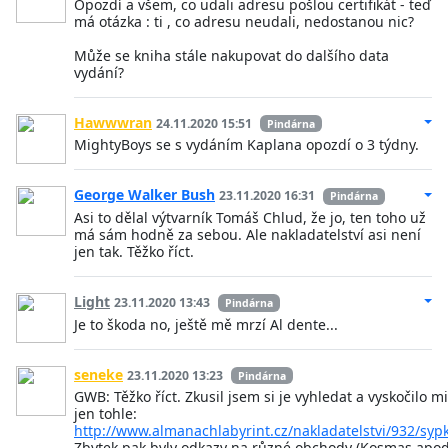
Opozdí a všem, co udali adresu pošlou certifikát - teď
má otázka : ti , co adresu neudali, nedostanou nic?
Může se kniha stále nakupovat do dalšího data
vydání?
Hawwwran
24.11.2020 15:51
Pindárna
MightyBoys se s vydáním Kaplana opozdí o 3 týdny.
George Walker Bush
23.11.2020 16:31
Pindárna
Asi to dělal výtvarník Tomáš Chlud, že jo, ten toho už
má sám hodně za sebou. Ale nakladatelství asi není
jen tak. Těžko říct.
Light
23.11.2020 13:43
Pindárna
Je to škoda no, ještě mě mrzí Al dente...
seneke
23.11.2020 13:23
Pindárna
GWB: Těžko říct. Zkusil jsem si je vyhledat a vyskočilo mi
jen tohle:
http://www.almanachlabyrint.cz/nakladatelstvi/932/syp
Zbytek pak byly odkazy na různé obchody (Kosmas apod.