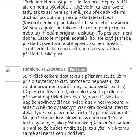
"Překladatel má být jako sklo. Má přes něj být vidět
ale on nemá být vidět.". Když vidím tu kontroverzi
tady, tak to asi není správně. Jsou překlady kde mi
dochází jak dobrou práci překladatel odvedl
(Kosmoknedlíci), jsou takové kde si ničeho nevšimnu
(většina) a pak jsou takové kde řeším proč je to tak
nebo tak, hledám originál, diskutuji. To poslední není
dobře. Často je mi překladatelů líto, ale když je třeba
překlad vysvětlovat a obhajovat, asi neni ideální.
Takhle zde diskutovaná věta není zrovna žádná
překladatelská past.
radek
16.11.2020 09:51
Pindárna
SSP: Píšeš celkem dost textu a přiznám se, že už mi
přišlo zbytečný to číst, protože to nepovažuji za
validní argumentování a nic, co odpovídá realitě :)
Už jsem to dřív zmínil, ale dalo by se to podle mě
přirovnat například ke slovu "vybourat". Někdo
napíše novinový článek "Mladík se v noci vyboural v
autě." A někdo by takovým článkem dokládal (teď to
děláš ty), že se přeci může říct i "Ty jsi mě vyboural."
No, jenže to nikdo v takovém významu neříká a v
textu by to bylo jako pěst na oko :) A nezmění na tom
nic ani to, že budeš tvrdit, že jsi to slyšel. Víc k tomu
za mě asi nemá cenu dodávat.