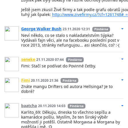
Ještě jsem zkusil Živé firmy a tak podle grafu obratů jso
tuhý jak špalek:
http://www.zivefirmy.cz/?cf=1261748#_=
George Walker Bush
23.11.2020 12:31
Pindárna
Neví někdo, co se stalo s nakladatelstvím Sýpka?
Vydávali fajn věci, ale na facebooku poslední post v
roce 2013, stránky nefungujou... asi skončilo, co? :-(
seneke
21.11.2020 07:44
Pindárna
Fimi: Stačí se podívat do Povinné četby.
Fimi
20.11.2020 21:36
Pindárna
Znáte mangu Drifters od autora Hellsinga? Je to
dobré?
baatcha
20.11.2020 14:03
Pindárna
Karlito_69: Děkuju, dneska to všechno sepíšu a
kamarádce pošlu. Myslím, že ten široký výběr
možností ji potěší. Ostatně Morgavsa a Morgana by
potěšila i mě. :D