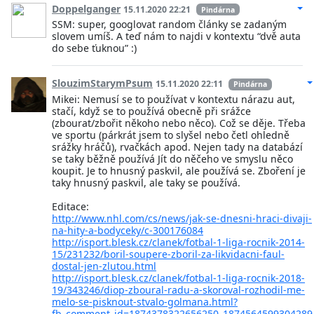
Doppelganger
15.11.2020 22:21
Pindárna
SSM: super, googlovat random články se zadaným
slovem umíš. A teď nám to najdi v kontextu “dvě auta
do sebe ťuknou” :)
SlouzimStarymPsum
15.11.2020 22:11
Pindárna
Mikei: Nemusí se to používat v kontextu nárazu aut,
stačí, když se to používá obecně při srážce
(zbourat/zbořit někoho nebo něco). Což se děje. Třeba
ve sportu (párkrát jsem to slyšel nebo četl ohledně
srážky hráčů), rvačkách apod. Nejen tady na databází
se taky běžně používá Jít do něčeho ve smyslu něco
koupit. Je to hnusný paskvil, ale používá se. Zboření je
taky hnusný paskvil, ale taky se používá.
Editace:
http://www.nhl.com/cs/news/jak-se-dnesni-hraci-divaji-
na-hity-a-bodyceky/c-300176084
http://isport.blesk.cz/clanek/fotbal-1-liga-rocnik-2014-
15/231232/boril-soupere-zboril-za-likvidacni-faul-
dostal-jen-zlutou.html
http://isport.blesk.cz/clanek/fotbal-1-liga-rocnik-2018-
19/343246/diop-zboural-radu-a-skoroval-rozhodil-me-
melo-se-pisknout-stvalo-golmana.html?
fb_comment_id=1874378322656250_1874564599304289