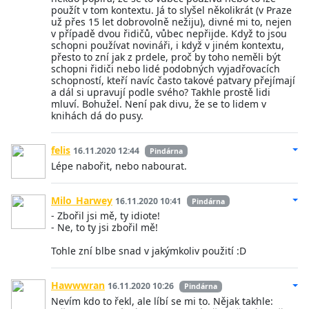
použít v tom kontextu. Já to slyšel několikrát (v Praze
už přes 15 let dobrovolně nežiju), divné mi to, nejen
v případě dvou řidičů, vůbec nepřijde. Když to jsou
schopni používat novináři, i když v jiném kontextu,
přesto to zní jak z prdele, proč by toho neměli být
schopni řidiči nebo lidé podobných vyjadřovacích
schopností, kteří navíc často takové patvary přejímají
a dál si upravují podle svého? Takhle prostě lidi
mluví. Bohužel. Není pak divu, že se to lidem v
knihách dá do pusy.
felis
16.11.2020 12:44
Pindárna
Lépe nabořit, nebo nabourat.
Milo_Harwey
16.11.2020 10:41
Pindárna
- Zbořil jsi mě, ty idiote!
- Ne, to ty jsi zbořil mě!
Tohle zní blbe snad v jakýmkoliv použití :D
Hawwwran
16.11.2020 10:26
Pindárna
Nevím kdo to řekl, ale líbí se mi to. Nějak takhle: