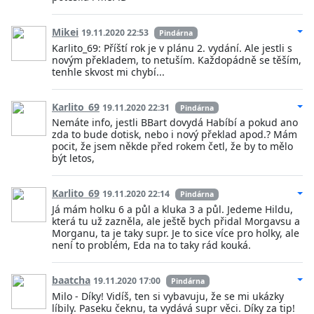
Mikei
19.11.2020 22:53
Pindárna
Karlito_69: Příští rok je v plánu 2. vydání. Ale jestli s
novým překladem, to netuším. Každopádně se těším,
tenhle skvost mi chybí...
Karlito_69
19.11.2020 22:31
Pindárna
Nemáte info, jestli BBart dovydá Habíbí a pokud ano
zda to bude dotisk, nebo i nový překlad apod.? Mám
pocit, že jsem někde před rokem četl, že by to mělo
být letos,
Karlito_69
19.11.2020 22:14
Pindárna
Já mám holku 6 a půl a kluka 3 a půl. Jedeme Hildu,
která tu už zazněla, ale ještě bych přidal Morgavsu a
Morganu, ta je taky supr. Je to sice více pro holky, ale
není to problém, Eda na to taky rád kouká.
baatcha
19.11.2020 17:00
Pindárna
Milo - Díky! Vidíš, ten si vybavuju, že se mi ukázky
líbily. Paseku čeknu, ta vydává supr věci. Díky za tip!