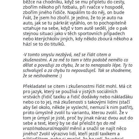
běžce na chodníku, když se mu připletu do cesty,
zbořím někoho při fotbalu, při rvačce v hospodě,
zbořím jiného řidiče. Napálím to do něj, on bude
řvát, že jsem ho zbořil. Je jedno, že to je auto na
auto, jak se tu párkrát vytáhlo, on to pochopitelně
vztahuje na sebe, když v tom autě seděl, jde o pak
stejnou situaci jako v těch sportovních případech
nebo kterýchkoliv jiných, kdy někdo zbourá někoho a
hází se to do titulků.
-V tomto smyslu nezbývá, než se řídit citem a
zkušenostmi. A za mě to tam v této podobě nemělo co
dělat a považuji za chybu, že se to nenapsalo lépe. Ty to
schvaluješ a za chybu to nepovažuješ. Tak se shodneme,
že se neshodneme :)
Překladatel se citem i zkušenostmi řídit mohl. Má cit
pro jazyk, který se používá v jistých sociálních
vrstvách (řidič taxíku a řidič dodávky nebo náklaďáku
nebo co to je), má zkušenosti s takovými lidmi (stačí
aby šel okolo, někde je vyslechl, nemusí k nim patřit),
proto úmyslně zvolil tu variantu, kterou zvolil. Že v
tom je úmysl je jisté, proč by jinak náraz dvou aut do
sebe a text, který by se dal přeložit
tys do mě
vrazil/naboural/napálil
měnil a snažil se najít něco
jiného? Zvolil výrazivo lidí, kteří jezdí taxíkem a
náklaďákem, nebo si myslel, že ho volí, že vybral