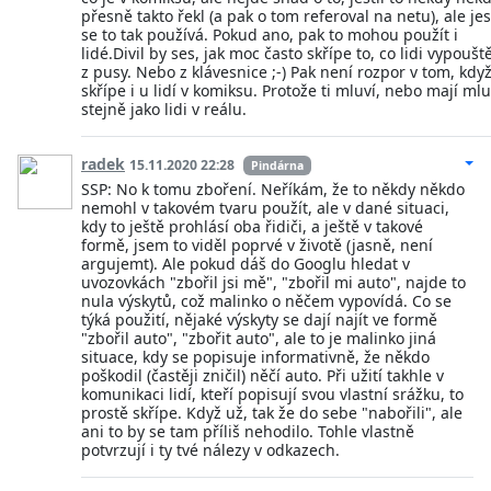
přesně takto řekl (a pak o tom referoval na netu), ale jes
se to tak používá. Pokud ano, pak to mohou použít i
lidé.Divil by ses, jak moc často skřípe to, co lidi vypouště
z pusy. Nebo z klávesnice ;-) Pak není rozpor v tom, když
skřípe i u lidí v komiksu. Protože ti mluví, nebo mají mlu
stejně jako lidi v reálu.
radek
15.11.2020 22:28
Pindárna
SSP: No k tomu zboření. Neříkám, že to někdy někdo
nemohl v takovém tvaru použít, ale v dané situaci,
kdy to ještě prohlásí oba řidiči, a ještě v takové
formě, jsem to viděl poprvé v životě (jasně, není
argujemt). Ale pokud dáš do Googlu hledat v
uvozovkách "zbořil jsi mě", "zbořil mi auto", najde to
nula výskytů, což malinko o něčem vypovídá. Co se
týká použití, nějaké výskyty se dají najít ve formě
"zbořil auto", "zbořit auto", ale to je malinko jiná
situace, kdy se popisuje informativně, že někdo
poškodil (častěji zničil) něčí auto. Při užití takhle v
komunikaci lidí, kteří popisují svou vlastní srážku, to
prostě skřípe. Když už, tak že do sebe "nabořili", ale
ani to by se tam příliš nehodilo. Tohle vlastně
potvrzují i ty tvé nálezy v odkazech.