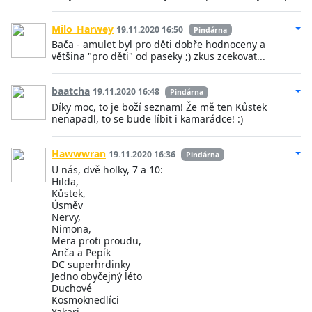
Milo_Harwey
19.11.2020 16:50
Pindárna
Bača - amulet byl pro děti dobře hodnoceny a
většina "pro děti" od paseky ;) zkus zcekovat...
baatcha
19.11.2020 16:48
Pindárna
Díky moc, to je boží seznam! Že mě ten Kůstek
nenapadl, to se bude líbit i kamarádce! :)
Hawwwran
19.11.2020 16:36
Pindárna
U nás, dvě holky, 7 a 10:
Hilda,
Kůstek,
Úsměv
Nervy,
Nimona,
Mera proti proudu,
Anča a Pepík
DC superhrdinky
Jedno obyčejný léto
Duchové
Kosmoknedlíci
Yakari