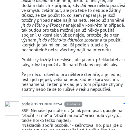
dalšího nedám
nikde není, nikdo to neslyšel, ale
dodám dalších x případů, kdy
dát něco
někdo používá
ve smyslu zvládnout, ale pro tebe to nebude žádný
důkaz, že lze použít to, co jsem napsal já, jelikož
totožný případ nelze najít na netu. Nebo už zmíněné
jít do něčeho (někoho)
nenajdeš v konkrétním případě,
tak budou pro tebe možné jen už někdy použitá
spojení. O která ale vůbec nejde, protože jde o ten
význam
jít do něčeho/to dát/něco zbourat
a ta použití,
kterých je tak milion, se liší podle situací a ty
pochopitelně nelze všechny najít na internetu.
Prakticky každý to neslyšel, ale já ano, překladatel asi
taky, když to použil a Richard Podaný nejspíš taky.
Že je něco rušivého pro některé čtenáře, a je jedno,
jestli jich je pět, většina nebo klidně skoro všichni,
neznamená, že ten překlad je v tom případě chybný,
špatný nebo že se to rušivé v reálu nepoužívá.
radek
15.11.2020 22:54
Pindárna
SSP: Nenašel jsi stále nic (a jak jsem psal, google na
"zbořil jsi mě" a "zbořil mi auto" vrací nula výskytů,
takže horko těžko najdeš).
"Náklaďák zbořil osobák." - sešrotoval ho, plus jde o