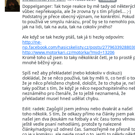
Doppelganger: Tak tvoje reakce by mě tady od některýc
vůbec nepřekvapila, ale že zrovna ty s tím přijdeš... ;-)
Podstatný je přece obecný význam, ne konkrétní. Pokud
to používá ve smyslu nárazu, proč by se to nemohlo pou
jak na lidi, tak na auta, tak na cokoliv jiného?
Ale když se tak hezky ptáš, tak já ti hezky odpovím:
http://ne-
np.facebook.com/hasicskelisty.cz/posts/2779633928803
http://www.motorkari.cz/motorka/?mid=13206
Kromě toho už jsem to taky několikrát četl, je to prostě 
mnohé běžný výraz.
Spíš než aby překladatel (nebo kdokoliv v diskuzi)
dokládal, že se něco používá, tak by měli ti, co tvrdí o t
že je něco přeloženo chybně, doložit, že to chyba je, ne
taky počítat s tím, že když je něco nepochopitelného ne
neznámého pro čtenáře, že to ještě neznamená, že
překladatel musel hned udělat chybu.
Edit: radek: Zagůglil jsem jednou nebo dvakrát a našel
toho několik. S tím, že odkazy přímo na články jsem pak
našel jen dva (koukám na fotbaly a víc času tomu věnov
ještě vedle psaní nehodlám), protože ty nalezené
články/nadpisy už odnesl čas. Samozřejmě ne přesně to
co je v komiksu, ale nejde snad o to, jestli to někdy něk