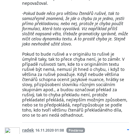
nepovažoval.
-Pokud bude něco pro většinu čtenářů rušivé, tak to
samozřejmě znamená, že jde o chybu (a je jedno, jestli
přímo překladovou, nebo ne), protože je chyba použít
formulaci, která toto vyvolává. Viz například příliš
složitě napsaná věta, třebaže gramaticky správně, může
ničit celou dynamiku textu. A to prostě chyba je. Stejně
jako nevhodně užité slovo.
Pokud to bude rušivé a v originálu to rušivé je
úmylně taky, tak to přece chyba není, je to záměr. V
případě rušivosti tam, kde to v originálním textu
rušivé být nemá, nemusí jít hned o chybu, i když to
většina za rušivé považuje. Když nebude většina
čtenářů schopna ocenit jazykové nuance, hrátky se
slovy, přizpůsobení slovníku různým sociálním
skupinám apod., a budou označovat překlad za
rušivý, tak to chyba překladu není, protože
překladatel překládá, nejlepším možným způsobem,
nebo se to předpokládá, nepřizpůsobuje se podle
toho, kdo tvoří většinu čtenářů překladáného díla,
ono se to ani nedá odhadnout.
radek
16.11.2020 01:08
Pindárna