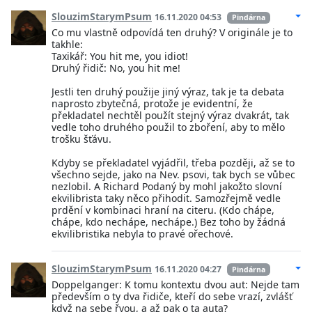
SlouzimStarymPsum
16.11.2020 04:53
Pindárna
Co mu vlastně odpovídá ten druhý? V originále je to
takhle:
Taxikář: You hit me, you idiot!
Druhý řidič: No, you hit me!
Jestli ten druhý použije jiný výraz, tak je ta debata
naprosto zbytečná, protože je evidentní, že
překladatel nechtěl použít stejný výraz dvakrát, tak
vedle toho druhého použil to zboření, aby to mělo
trošku šťávu.
Kdyby se překladatel vyjádřil, třeba později, až se to
všechno sejde, jako na Nev. psovi, tak bych se vůbec
nezlobil. A Richard Podaný by mohl jakožto slovní
ekvilibrista taky něco přihodit. Samozřejmě vedle
prdění v kombinaci hraní na citeru. (Kdo chápe,
chápe, kdo nechápe, nechápe.) Bez toho by žádná
ekvilibristika nebyla to pravé ořechové.
SlouzimStarymPsum
16.11.2020 04:27
Pindárna
Doppelganger: K tomu kontextu dvou aut: Nejde tam
především o ty dva řidiče, kteří do sebe vrazí, zvlášť
když na sebe řvou, a až pak o ta auta?