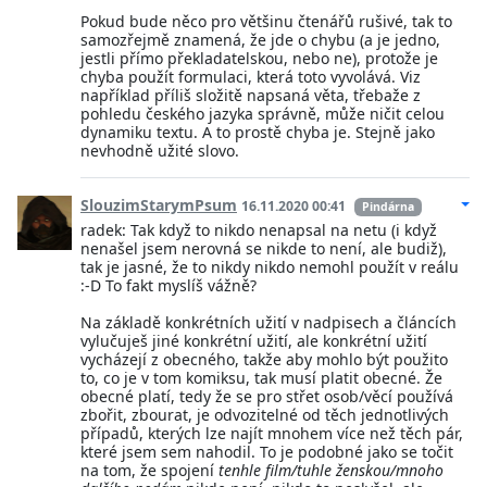
Pokud bude něco pro většinu čtenářů rušivé, tak to
samozřejmě znamená, že jde o chybu (a je jedno,
jestli přímo překladatelskou, nebo ne), protože je
chyba použít formulaci, která toto vyvolává. Viz
například příliš složitě napsaná věta, třebaže z
pohledu českého jazyka správně, může ničit celou
dynamiku textu. A to prostě chyba je. Stejně jako
nevhodně užité slovo.
SlouzimStarymPsum
16.11.2020 00:41
Pindárna
radek: Tak když to nikdo nenapsal na netu (i když
nenašel jsem nerovná se nikde to není, ale budiž),
tak je jasné, že to nikdy nikdo nemohl použít v reálu
:-D To fakt myslíš vážně?
Na základě konkrétních užití v nadpisech a článcích
vylučuješ jiné konkrétní užití, ale konkrétní užití
vycházejí z obecného, takže aby mohlo být použito
to, co je v tom komiksu, tak musí platit obecné. Že
obecné platí, tedy že se pro střet osob/věcí používá
zbořit, zbourat, je odvozitelné od těch jednotlivých
případů, kterých lze najít mnohem více než těch pár,
které jsem sem nahodil. To je podobné jako se točit
na tom, že spojení
tenhle film/tuhle ženskou/mnoho