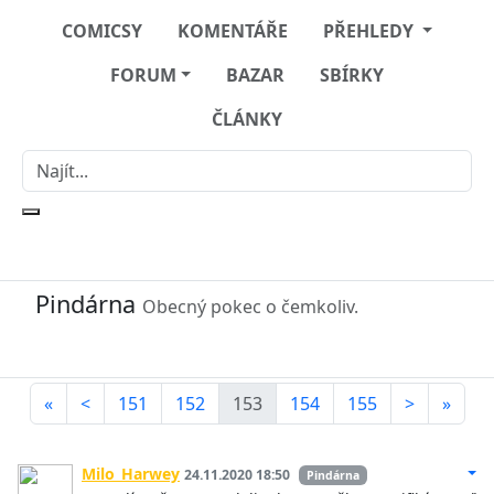
COMICSY
KOMENTÁŘE
PŘEHLEDY
FORUM
BAZAR
SBÍRKY
ČLÁNKY
Pindárna
Obecný pokec o čemkoliv.
«
<
151
152
153
154
155
>
»
Milo_Harwey
24.11.2020 18:50
Pindárna