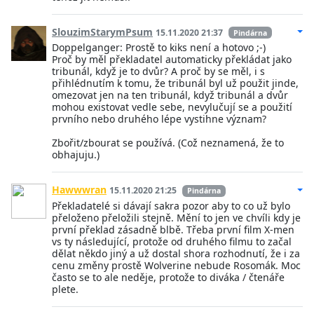
SlouzimStarymPsum
15.11.2020 21:37
Pindárna
Doppelganger: Prostě to kiks není a hotovo ;-)
Proč by měl překladatel automaticky překládat jako
tribunál, když je to dvůr? A proč by se měl, i s
přihlédnutím k tomu, že tribunál byl už použit jinde,
omezovat jen na ten tribunál, když tribunál a dvůr
mohou existovat vedle sebe, nevylučují se a použití
prvního nebo druhého lépe vystihne význam?
Zbořit/zbourat se používá. (Což neznamená, že to
obhajuju.)
Hawwwran
15.11.2020 21:25
Pindárna
Překladatelé si dávají sakra pozor aby to co už bylo
přeloženo přeložili stejně. Mění to jen ve chvíli kdy je
první překlad zásadně blbě. Třeba první film X-men
vs ty následující, protože od druhého filmu to začal
dělat někdo jiný a už dostal shora rozhodnutí, že i za
cenu změny prostě Wolverine nebude Rosomák. Moc
často se to ale neděje, protože to diváka / čtenáře
plete.