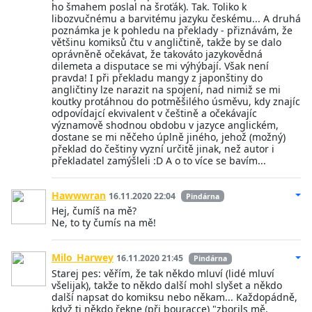
ho šmahem poslal na šroťák). Tak. Toliko k
libozvučnému a barvitému jazyku českému... A druhá
poznámka je k pohledu na překlady - přiznávám, že
většinu komiksů čtu v angličtině, takže by se dalo
oprávněně očekávat, že takováto jazykovědná
dilemeta a disputace se mi výhýbají. Však není
pravda! I při překladu mangy z japonštiny do
angličtiny lze narazit na spojení, nad nimiž se mi
koutky protáhnou do potměšilého úsměvu, kdy znajíc
odpovídajcí ekvivalent v češtině a očekávajíc
významově shodnou obdobu v jazyce anglickém,
dostane se mi něčeho úplně jiného, jehož (možný)
překlad do češtiny vyzní určitě jinak, než autor i
překladatel zamýšleli :D A o to více se bavím...
Hawwwran
16.11.2020 22:04
Pindárna
Hej, čumíš na mě?
Ne, to ty čumís na mě!
Milo_Harwey
16.11.2020 21:45
Pindárna
Starej pes: věřím, že tak někdo mluví (lidé mluví
všelijak), takže to někdo další mohl slyšet a někdo
další napsat do komiksu nebo někam... Každopádně,
když ti někdo řekne (při bouracce) "zborils mě,