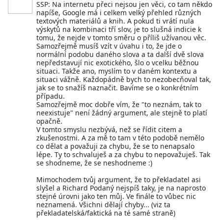
SSP: Na internetu přeci nejsou jen věci, co tam někdo
napíše, Google má i celkem velký přehled různých
textových materiálů a knih. A pokud ti vrátí nula
výskytů na kombinaci tří slov, je to slušná indicie k
tomu, že nejde v tomto směru o příliš užívanou věc.
Samozřejmě musíš vzít v úvahu i to, že jde o
normální podobu daného slova a ta další dvě slova
nepředstavují nic exotického, šlo o vcelku běžnou
situaci. Takže ano, myslím to v daném kontextu a
situaci vážně. Každopádně bych to nezobecňoval tak,
jak se to snažíš naznačit. Bavíme se o konkrétním
případu.
Samozřejmě moc dobře vím, že "to neznám, tak to
neexistuje" není žádný argument, ale stejně to platí
opačně.
V tomto smyslu nezbývá, než se řídit citem a
zkušenostmi. A za mě to tam v této podobě nemělo
co dělat a považuji za chybu, že se to nenapsalo
lépe. Ty to schvaluješ a za chybu to nepovažuješ. Tak
se shodneme, že se neshodneme :)
Mimochodem tvůj argument, že to překladatel asi
slyšel a Richard Podaný nejspíš taky, je na naprosto
stejné úrovni jako ten můj. Ve finále to vůbec nic
neznamená. Všichni dělají chyby... (viz ta
překladatelská/faktická na té samé straně)