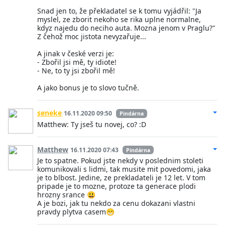
Snad jen to, že překladatel se k tomu vyjádřil: "Ja
myslel, ze zborit nekoho se rika uplne normalne,
kdyz najedu do neciho auta. Mozna jenom v Praglu?"
Z čehož moc jistota nevyzařuje...
A jinak v české verzi je:
- Zbořil jsi mě, ty idiote!
- Ne, to ty jsi zbořil mě!
A jako bonus je to slovo tučně.
seneke
16.11.2020 09:50
Pindárna
Matthew: Ty jseš tu novej, co? :D
Matthew
16.11.2020 07:43
Pindárna
Je to spatne. Pokud jste nekdy v poslednim stoleti
komunikovali s lidmi, tak musite mit povedomi, jaka
je to blbost. Jedine, ze prekladateli je 12 let. V tom
pripade je to mozne, protoze ta generace plodi
hrozny srance 😃
A je bozi, jak tu nekdo za cenu dokazani vlastni
pravdy plytva casem😁