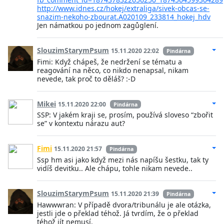
http://www.idnes.cz/hokej/extraliga/sivek-obcas-se-
snazim-nekoho-zbourat.A020109_233814_hokej_hdv
Jen námatkou po jednom zagůglení.
SlouzimStarymPsum
15.11.2020 22:02
Pindárna
Fimi: Když chápeš, že nedržení se tématu a
reagování na něco, co nikdo nenapsal, nikam
nevede, tak proč to děláš? :-D
Mikei
15.11.2020 22:00
Pindárna
SSP: V jakém kraji se, prosím, používá sloveso “zbořit
se” v kontextu nárazu aut?
Fimi
15.11.2020 21:57
Pindárna
Ssp hm asi jako když mezi nás napíšu šestku, tak ty
vidíš devitku.. Ale chápu, tohle nikam nevede..
SlouzimStarymPsum
15.11.2020 21:39
Pindárna
Hawwwran: V případě dvora/tribunálu je ale otázka,
jestli jde o překlad téhož. Já tvrdím, že o překlad
téhož jít nemusí.