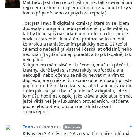
Matthew: Jestli ten rejpal být na mě, tak zrovna já tím
rejpalem rozhodně nejsem. (Tím neoznačuju kritiky v
tomto případě nebo v i jiných za rejpaly.)
Toe: Jestli myslíš digitální komiksy, které by se lidem
dodávaly v originálu nebo přeložené, podle výběru,
tak by to nejspíš nakladatelům přidělalo dost práce
navíc a asi vedlo i k pirátění, protože se to uhlídat
kontrolou a nahlašováním prakticky nedá. Už teď si
zájemci o nečeská (a vlastně i česká, ať oficiální, nebo
neoficiální) vydání umějí poradit, a to jak legálně, tak
nelegálně.
S digitálem mám skvěle zkušenosti, můžu si přečíst i
kraviny, které bych si znovu nikdy nepřečetl a ani
nekoupil, nebo k čemu se nikdy nevrátím a vím to
dopředu, ale u některých komiksů je ten papír prostě
papír a při držení komiksu v pařátech a manévrování
s ním jak chci já si ho užiju níc než v digitálu, kde si
to můžu hodit na displej jako kráva a udělat si formát
ještě větší než je v luxusních provedeních. Každému
podle jeho potřeb, gusta i morálních zásad
samozřejmě.
Toe
17.11.2020 11:15
Pindárna
Kdyby jen 3-4 měsíce :D A zrovna téma překladů má