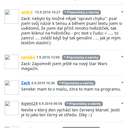
andre
13.9.2016 10:27
* Připomínky a návrhy
Zack: nebylo by možné nějak "opravit chybu": psal
jsem svůj názor k Sensu a během psaní textu jsem si
uvědomil, že jsem dal přiliš mnoho hvězdiček, tak
jsem kliknul na hvězdičku - prc text v čudu:-/ ..... to
zamrzí .... zvlášť když byl tak geniální . ... Jak je mým
textům vlastní:)
seneke
7.9.2016 13:00
* Připomínky a návrhy
Zack: Zapomněl jsem ještě na nový Star Wars
magazín.
Zack
6.9.2016 16:36
* Připomínky a návrhy
Seneke: mam to v mailu, zitra to mam na programu.
Agent24
6.9.2016 06:56
* Připomínky a návrhy
Nevíte v který den vychází ten červený Marvel. Jestli
je to jako ten černý ve středu. Díky :-)