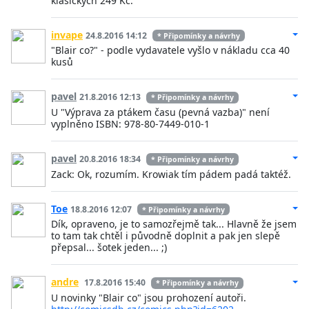
klasických 249 Kč.
invape
24.8.2016 14:12
* Připomínky a návrhy
"Blair co?" - podle vydavatele vyšlo v nákladu cca 40
kusů
pavel
21.8.2016 12:13
* Připomínky a návrhy
U "Výprava za ptákem času (pevná vazba)" není
vyplněno ISBN: 978-80-7449-010-1
pavel
20.8.2016 18:34
* Připomínky a návrhy
Zack: Ok, rozumím. Krowiak tím pádem padá taktéž.
Toe
18.8.2016 12:07
* Připomínky a návrhy
Dík, opraveno, je to samozřejmě tak... Hlavně že jsem
to tam tak chtěl i původně doplnit a pak jen slepě
přepsal... šotek jeden... ;)
andre
17.8.2016 15:40
* Připomínky a návrhy
U novinky "Blair co" jsou prohození autoři.