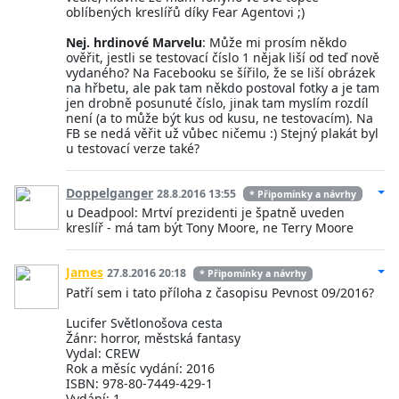
oblíbených kreslířů díky Fear Agentovi ;)
Nej. hrdinové Marvelu
: Může mi prosím někdo
ověřit, jestli se testovací číslo 1 nějak liší od teď nově
vydaného? Na Facebooku se šířilo, že se liší obrázek
na hřbetu, ale pak tam někdo postoval fotky a je tam
jen drobně posunuté číslo, jinak tam myslím rozdíl
není (a to může být kus od kusu, ne testovacím). Na
FB se nedá věřit už vůbec ničemu :) Stejný plakát byl
u testovací verze také?
Doppelganger
28.8.2016 13:55
* Připomínky a návrhy
u Deadpool: Mrtví prezidenti je špatně uveden
kreslíř - má tam být Tony Moore, ne Terry Moore
James
27.8.2016 20:18
* Připomínky a návrhy
Patří sem i tato příloha z časopisu Pevnost 09/2016?
Lucifer Světlonošova cesta
Žánr: horror, městská fantasy
Vydal: CREW
Rok a měsíc vydání: 2016
ISBN: 978-80-7449-429-1
Vydání: 1.