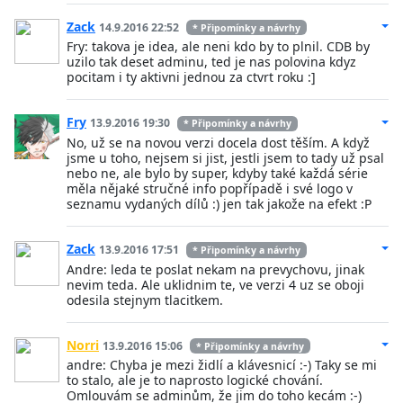
Zack
14.9.2016 22:52
* Připomínky a návrhy
Fry: takova je idea, ale neni kdo by to plnil. CDB by
uzilo tak deset adminu, ted je nas polovina kdyz
pocitam i ty aktivni jednou za ctvrt roku :]
Fry
13.9.2016 19:30
* Připomínky a návrhy
No, už se na novou verzi docela dost těším. A když
jsme u toho, nejsem si jist, jestli jsem to tady už psal
nebo ne, ale bylo by super, kdyby také každá série
měla nějaké stručné info popřípadě i své logo v
seznamu vydaných dílů :) jen tak jakože na efekt :P
Zack
13.9.2016 17:51
* Připomínky a návrhy
Andre: leda te poslat nekam na prevychovu, jinak
nevim teda. Ale uklidnim te, ve verzi 4 uz se oboji
odesila stejnym tlacitkem.
Norri
13.9.2016 15:06
* Připomínky a návrhy
andre: Chyba je mezi židlí a klávesnicí :-) Taky se mi
to stalo, ale je to naprosto logické chování.
Omlouvám se adminům, že jim do toho kecám :-)