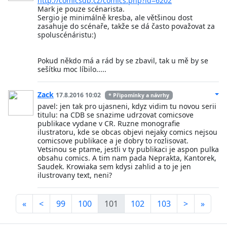
http://comicsdb.cz/comics.php?id=6202
Mark je pouze scénarista.
Sergio je minimálně kresba, ale většinou dost
zasahuje do scénaře, takže se dá často považovat za
spoluscénáristu:)
Pokud někdo má a rád by se zbavil, tak u mě by se
sešítku moc líbilo.....
Zack
17.8.2016 10:02
* Připomínky a návrhy
pavel: jen tak pro ujasneni, kdyz vidim tu novou serii
titulu: na CDB se snazime udrzovat comicsove
publikace vydane v CR. Ruzne monografie
ilustratoru, kde se obcas objevi nejaky comics nejsou
comicsove publikace a je dobry to rozlisovat.
Vetsinou se ptame, jestli v ty publikaci je aspon pulka
obsahu comics. A tim nam pada Neprakta, Kantorek,
Saudek. Krowiaka sem kdysi zahlid a to je jen
ilustrovany text, neni?
«
<
99
100
101
102
103
>
»