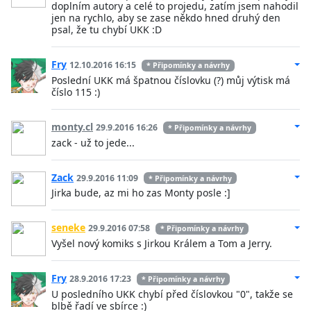
doplním autory a celé to projedu, zatím jsem nahodil
jen na rychlo, aby se zase někdo hned druhý den
psal, že tu chybí UKK :D
Fry
12.10.2016 16:15
* Připomínky a návrhy
Poslední UKK má špatnou číslovku (?) můj výtisk má
číslo 115 :)
monty.cl
29.9.2016 16:26
* Připomínky a návrhy
zack - už to jede...
Zack
29.9.2016 11:09
* Připomínky a návrhy
Jirka bude, az mi ho zas Monty posle :]
seneke
29.9.2016 07:58
* Připomínky a návrhy
Vyšel nový komiks s Jirkou Králem a Tom a Jerry.
Fry
28.9.2016 17:23
* Připomínky a návrhy
U posledního UKK chybí před číslovkou "0", takže se
blbě řadí ve sbírce :)