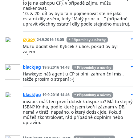
to je na eshopu CP), v případě zájmu můžu
naskenovat.
10. & 20. díl by bylo fajn pojmenovat stejně jako
ostatní díly v sérii, tedy "Malý princ a ..." (případně
upravit všechny ostatní díly podle stejného mustru).
cyboy
24.9.2016 13:05
* Připomínky a návrhy
Muzu dodat sken Kyticek z ulice, pokud by byl
zajem...
blackJag
19.9.2016 14:48
* Připomínky a návrhy
Hawkeye: náš agent u CP si plnil zahraniční misi,
takže prosím o strpení :-)
blackJag
19.9.2016 14:46
* Připomínky a návrhy
invape: máš ten první dotisk k dispozici? Má to stejný
ISBN? Kniha, podle které jsem tvořil záznam v DB,
nemá v tiráži napsáno, o který dotisk jde. Pokud
můžeš zkontrolovat, rád případně doplním nebo
upravím.
Hawkeye