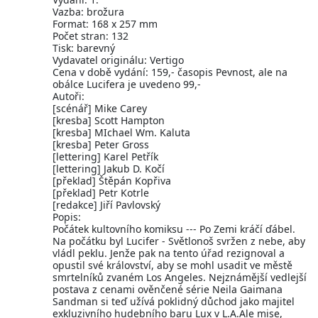
Vazba: brožura
Format: 168 x 257 mm
Počet stran: 132
Tisk: barevný
Vydavatel originálu: Vertigo
Cena v době vydání: 159,- časopis Pevnost, ale na
obálce Lucifera je uvedeno 99,-
Autoři:
[scénář] Mike Carey
[kresba] Scott Hampton
[kresba] MIchael Wm. Kaluta
[kresba] Peter Gross
[lettering] Karel Petřík
[lettering] Jakub D. Kočí
[překlad] Štěpán Kopřiva
[překlad] Petr Kotrle
[redakce] Jiří Pavlovský
Popis:
Počátek kultovního komiksu --- Po Zemi kráčí ďábel.
Na počátku byl Lucifer - Světlonoš svržen z nebe, aby
vládl peklu. Jenže pak na tento úřad rezignoval a
opustil své království, aby se mohl usadit ve městě
smrtelníků zvaném Los Angeles. Nejznámější vedlejší
postava z cenami ověnčené série Neila Gaimana
Sandman si teď užívá poklidný důchod jako majitel
exkluzivního hudebního baru Lux v L.A.Ale mise,