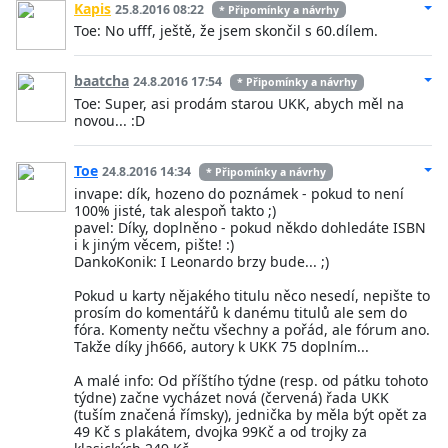
Kapis
25.8.2016 08:22
* Připomínky a návrhy
Toe: No ufff, ještě, že jsem skončil s 60.dílem.
baatcha
24.8.2016 17:54
* Připomínky a návrhy
Toe: Super, asi prodám starou UKK, abych měl na
novou... :D
Toe
24.8.2016 14:34
* Připomínky a návrhy
invape: dík, hozeno do poznámek - pokud to není
100% jisté, tak alespoň takto ;)
pavel: Díky, doplněno - pokud někdo dohledáte ISBN
i k jiným věcem, pište! :)
DankoKonik: I Leonardo brzy bude... ;)
Pokud u karty nějakého titulu něco nesedí, nepište to
prosím do komentářů k danému titulů ale sem do
fóra. Komenty nečtu všechny a pořád, ale fórum ano.
Takže díky jh666, autory k UKK 75 doplním...
A malé info: Od příštího týdne (resp. od pátku tohoto
týdne) začne vycházet nová (červená) řada UKK
(tuším značená římsky), jednička by měla být opět za
49 Kč s plakátem, dvojka 99Kč a od trojky za