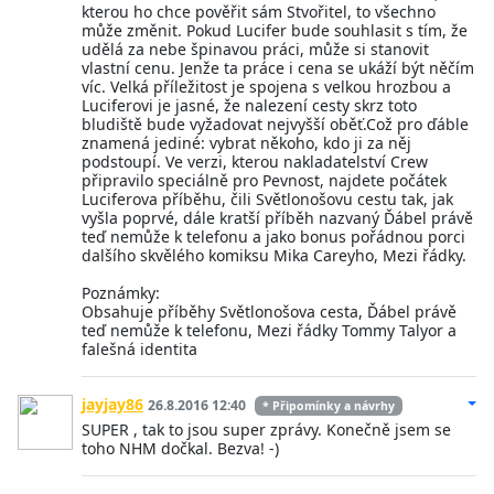
kterou ho chce pověřit sám Stvořitel, to všechno
může změnit. Pokud Lucifer bude souhlasit s tím, že
udělá za nebe špinavou práci, může si stanovit
vlastní cenu. Jenže ta práce i cena se ukáží být něčím
víc. Velká příležitost je spojena s velkou hrozbou a
Luciferovi je jasné, že nalezení cesty skrz toto
bludiště bude vyžadovat nejvyšší oběť.Což pro ďáble
znamená jediné: vybrat někoho, kdo ji za něj
podstoupí. Ve verzi, kterou nakladatelství Crew
připravilo speciálně pro Pevnost, najdete počátek
Luciferova příběhu, čili Světlonošovu cestu tak, jak
vyšla poprvé, dále kratší příběh nazvaný Ďábel právě
teď nemůže k telefonu a jako bonus pořádnou porci
dalšího skvělého komiksu Mika Careyho, Mezi řádky.
Poznámky:
Obsahuje příběhy Světlonošova cesta, Ďábel právě
teď nemůže k telefonu, Mezi řádky Tommy Talyor a
falešná identita
jayjay86
26.8.2016 12:40
* Připomínky a návrhy
SUPER , tak to jsou super zprávy. Konečně jsem se
toho NHM dočkal. Bezva! -)