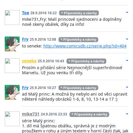
Toe
28.9.2016 16:22
* Připomínky a návrhy
mike731,Fry: Malí princové sjednoceni a doplněny
nové skeny obálek, díky za info!
Fry
25.9.2016 12:08
* Připomínky a návrhy
to seneke:
http://www.comicsdb.cz/serie.php?id=404
seneke
25.9.2016 10:43
* Připomínky a návrhy
Prosím o přidání série Nejmocnější superhrdinové
Marvelu. Už jsou venku tři díly.
Fry
25.9.2016 10:27
* Připomínky a návrhy
ad Malý princ: A možná by nebylo ani od věci upravit
některé náhledy obrázků 1-6, 8, 10, 13-14 a 17 :)
mike731
24.9.2016 23:33
* Připomínky a návrhy
série Malý princ:
1. díl má špatnou obálku, správná je z modrým
proužkem v rohu a jiným textem v horní části (tak, jak