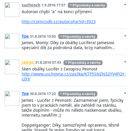
suchosch
1.9.2016 17:57
* Připomínky a návrhy
Autorovi chybí "a" na konci příjmení
http://comicsdb.cz/autor.php?id=3923
Toe
31.8.2016 15:03
* Připomínky a návrhy
James, Monty: Díky za obálky Lucifera! Jamesovi
specialní dík za podrobná data, brzy nahodím...
James
31.8.2016 07:43
* Připomínky a návrhy
Sken obálky Lucifer z časopisu Pevnost
http://www.uschovna.cz/zasilka/KTP5SNZN32YV4FGY-
UIH/
Toe
30.8.2016 17:22
* Připomínky a návrhy
James - Lucifer z Pevnosti: Zaznamenal jsem, fyzicky
jsem to v prackách neměl, ale zahlédl na stánku,
takže doplním - může mi někdo naskenovat obálku,
internetu nevěřím ;)
Doppelganger: Díky, samozřejmě opraveno, těsně
vedle, hlavně že mám Tonyho ve své topce