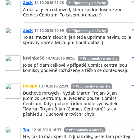
Zack
14.10.2016 21:23
* Připomínky a návrhy
A dostal jsem odpoved, ktera zjednodusene zni:
Comics Centrum. To casem prehazu :)
Zack
14.10.2016 20:59
* Připomínky a návrhy
To asi muzem sloucit, jen teda uprimne nevim, co je
spravny nazev. Muzu jim hodit dotaz :]
krvinka56
14.10.2016 00:55
* Připomínky a návrhy
Jo se přidám celkově v případě Comics centra jsou
komiksy podivně rozházeny a těžko se dohledávají.
invape
13.10.2016 22:31
* Připomínky a návrhy
Duchové mrtvých - Vydal: Martin Trojan-3-Jan
(Comics Centrum), je uvedeno pouze: Comics
Centrum. Když potom třídím podle vydavatele
"Martin Trojan-3-Jan (Comics Centrum)" tak v
přehledu "Duchové mrtvých" chybí
Toe
12.10.2016 16:37
* Připomínky a návrhy
Ne, tak to máš spešl! :D Jinak díky, ještě tam později