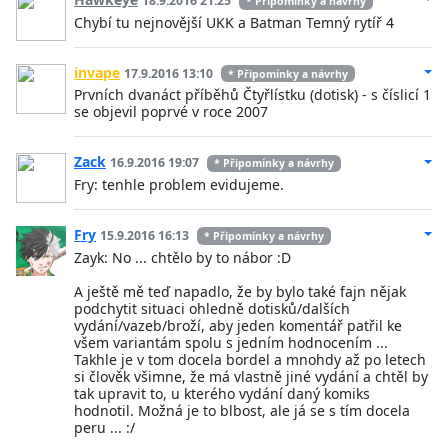
18.9.2016 21:25
* Připomínky a návrhy
Chybí tu nejnovější UKK a Batman Temný rytíř 4
invape
17.9.2016 13:10
* Připomínky a návrhy
Prvních dvanáct příběhů Čtyřlístku (dotisk) - s číslicí 1
se objevil poprvé v roce 2007
Zack
16.9.2016 19:07
* Připomínky a návrhy
Fry: tenhle problem evidujeme.
Fry
15.9.2016 16:13
* Připomínky a návrhy
Zayk: No ... chtělo by to nábor :D
A ještě mě teď napadlo, že by bylo také fajn nějak
podchytit situaci ohledně dotisků/dalších
vydání/vazeb/broží, aby jeden komentář patřil ke
všem variantám spolu s jedním hodnocením ...
Takhle je v tom docela bordel a mnohdy až po letech
si člověk všimne, že má vlastně jiné vydání a chtěl by
tak upravit to, u kterého vydání daný komiks
hodnotil. Možná je to blbost, ale já se s tím docela
peru ... :/