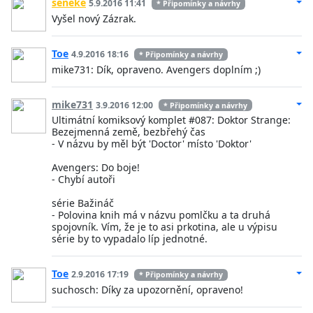
seneke
5.9.2016 11:41
* Připomínky a návrhy
Vyšel nový Zázrak.
Toe
4.9.2016 18:16
* Připomínky a návrhy
mike731: Dík, opraveno. Avengers doplním ;)
mike731
3.9.2016 12:00
* Připomínky a návrhy
Ultimátní komiksový komplet #087: Doktor Strange:
Bezejmenná země, bezbřehý čas
- V názvu by měl být 'Doctor' místo 'Doktor'
Avengers: Do boje!
- Chybí autoři
série Bažináč
- Polovina knih má v názvu pomlčku a ta druhá
spojovník. Vím, že je to asi prkotina, ale u výpisu
série by to vypadalo líp jednotné.
Toe
2.9.2016 17:19
* Připomínky a návrhy
suchosch: Díky za upozornění, opraveno!