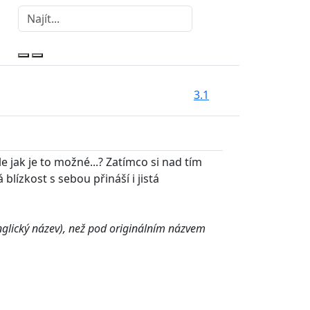
3.1
 jak je to možné...? Zatímco si nad tím
blízkost s sebou přináší i jistá
glický název), než pod originálním názvem