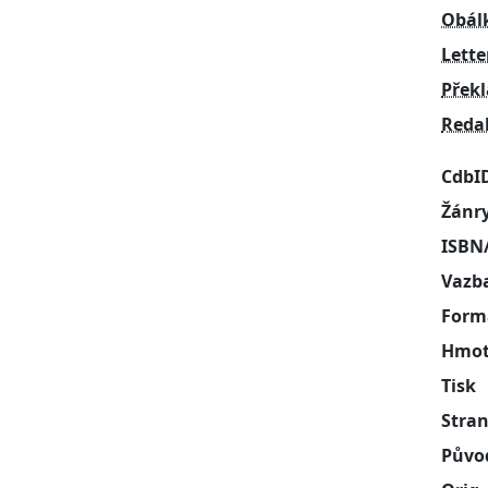
Obál
Lette
Přek
Reda
CdbI
Žánr
ISBN
Vazb
Form
Hmot
Tisk
Stra
Půvo