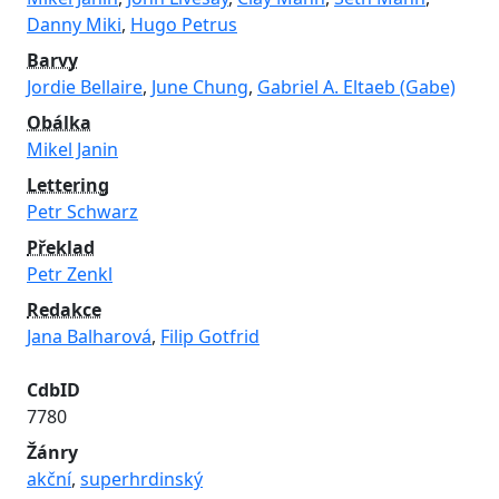
Danny Miki
,
Hugo Petrus
Barvy
Jordie Bellaire
,
June Chung
,
Gabriel A. Eltaeb (Gabe)
Obálka
Mikel Janin
Lettering
Petr Schwarz
Překlad
Petr Zenkl
Redakce
Jana Balharová
,
Filip Gotfrid
CdbID
7780
Žánry
akční
,
superhrdinský