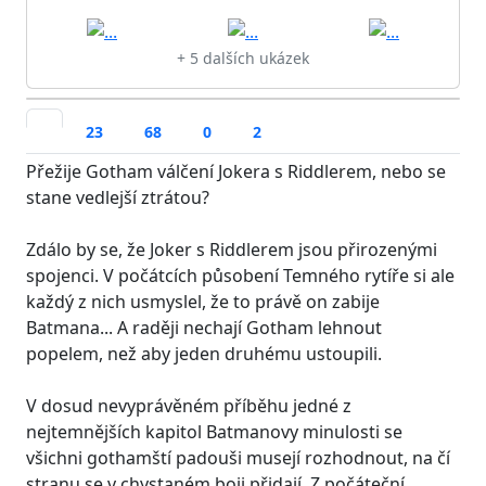
+ 5 dalších ukázek
23
68
0
2
Přežije Gotham válčení Jokera s Riddlerem, nebo se
stane vedlejší ztrátou?
Zdálo by se, že Joker s Riddlerem jsou přirozenými
spojenci. V počátcích působení Temného rytíře si ale
každý z nich usmyslel, že to právě on zabije
Batmana... A raději nechají Gotham lehnout
popelem, než aby jeden druhému ustoupili.
V dosud nevyprávěném příběhu jedné z
nejtemnějších kapitol Batmanovy minulosti se
všichni gothamští padouši musejí rozhodnout, na čí
stranu se v chystaném boji přidají. Z počáteční