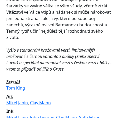
šarvátky se vyvine válka se vším všudy, včetně ztrát.
Vítězství ve Válce vtipů a hádanek si může nárokovat
jen jedna strana... ale jizvy, které po sobě boj
zanechá, výrazně ovlivní Batmanovu budoucnost a
Temný rytíř učiní nejdůležitější rozhodnutí svého
života.
Vyšlo v standardní brožované verzi, limitovanější
brožované s černou variantou obálky (knihkupectví
Luxor) a speciální alternativní verzi s českou verzí obálky -
v tomto případě od Jiřího Gruse.
Scénář
Tom King
Art
Mikel Janin
,
Clay Mann
Ink
Mikel Janin
,
John Livesay
,
Clay Mann
,
Seth Mann
,