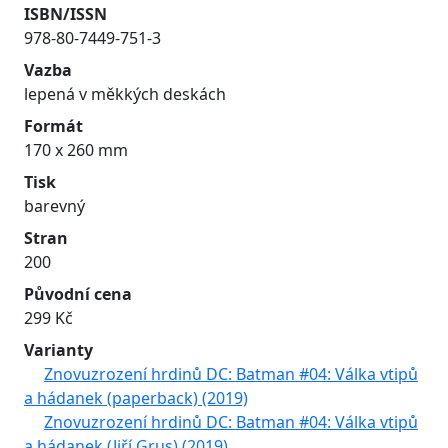
ISBN/ISSN
978-80-7449-751-3
Vazba
lepená v měkkých deskách
Formát
170 x 260 mm
Tisk
barevný
Stran
200
Původní cena
299 Kč
Varianty
Znovuzrození hrdinů DC: Batman #04: Válka vtipů
a hádanek (paperback) (2019)
Znovuzrození hrdinů DC: Batman #04: Válka vtipů
a hádanek (Jiří Grus) (2019)