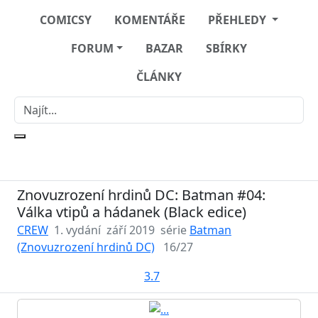
COMICSY
KOMENTÁŘE
PŘEHLEDY
FORUM
BAZAR
SBÍRKY
ČLÁNKY
Znovuzrození hrdinů DC: Batman #04:
Válka vtipů a hádanek (Black edice)
CREW
1. vydání
září 2019
série
Batman
(Znovuzrození hrdinů DC)
16/27
3.7