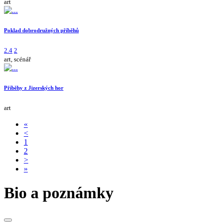
art
Poklad dobrodružných příběhů
2.4
2
art, scénář
Příběhy z Jizerských hor
art
«
<
1
2
>
»
Bio a poznámky