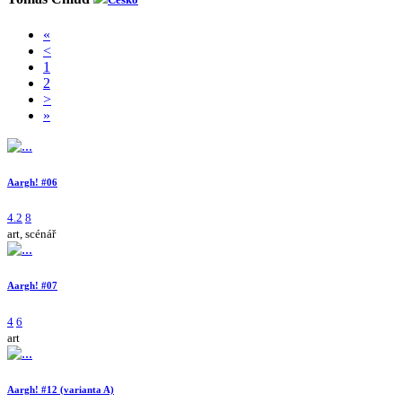
«
<
1
2
>
»
Aargh! #06
4.2
8
art, scénář
Aargh! #07
4
6
art
Aargh! #12 (varianta A)