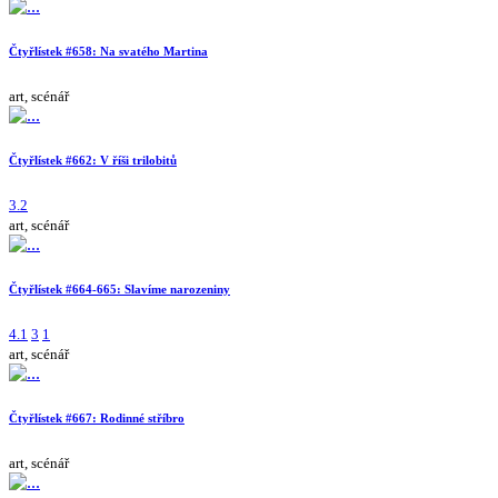
Čtyřlístek #658: Na svatého Martina
art, scénář
Čtyřlístek #662: V říši trilobitů
3.2
art, scénář
Čtyřlístek #664-665: Slavíme narozeniny
4.1
3
1
art, scénář
Čtyřlístek #667: Rodinné stříbro
art, scénář