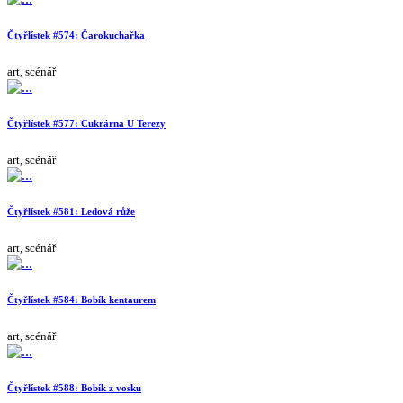
Čtyřlístek #574: Čarokuchařka
art, scénář
Čtyřlístek #577: Cukrárna U Terezy
art, scénář
Čtyřlístek #581: Ledová růže
art, scénář
Čtyřlístek #584: Bobík kentaurem
art, scénář
Čtyřlístek #588: Bobík z vosku