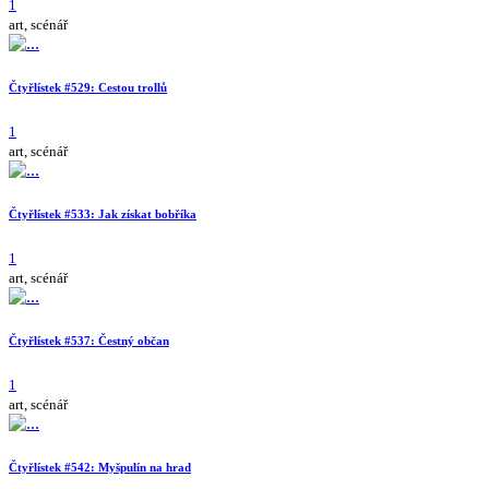
1
art, scénář
Čtyřlístek #529: Cestou trollů
1
art, scénář
Čtyřlístek #533: Jak získat bobříka
1
art, scénář
Čtyřlístek #537: Čestný občan
1
art, scénář
Čtyřlístek #542: Myšpulín na hrad