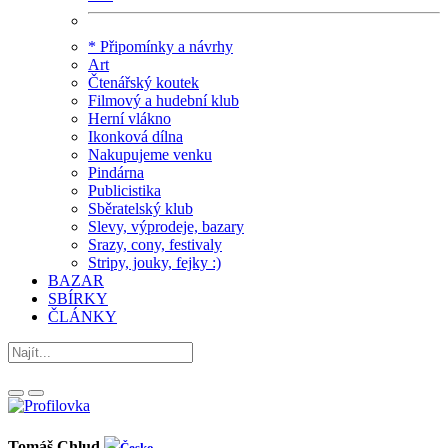
* Připomínky a návrhy
Art
Čtenářský koutek
Filmový a hudební klub
Herní vlákno
Ikonková dílna
Nakupujeme venku
Pindárna
Publicistika
Sběratelský klub
Slevy, výprodeje, bazary
Srazy, cony, festivaly
Stripy, jouky, fejky :)
BAZAR
SBÍRKY
ČLÁNKY
Tomáš Chlud
Česko