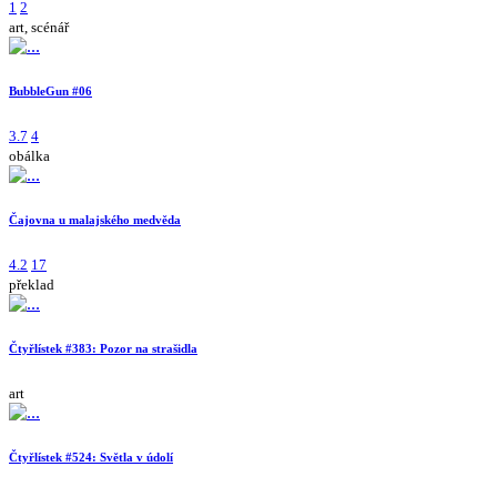
1
2
art, scénář
BubbleGun #06
3.7
4
obálka
Čajovna u malajského medvěda
4.2
17
překlad
Čtyřlístek #383: Pozor na strašidla
art
Čtyřlístek #524: Světla v údolí