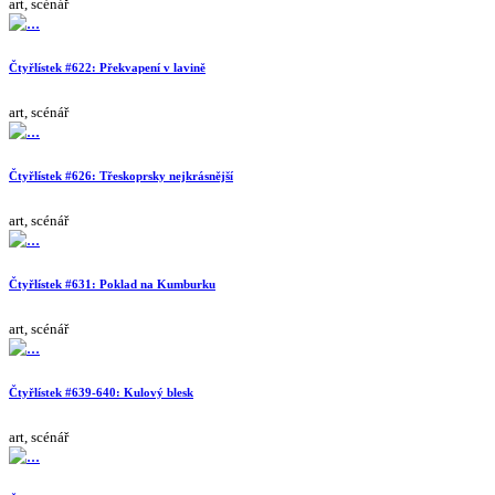
art, scénář
Čtyřlístek #622: Překvapení v lavině
art, scénář
Čtyřlístek #626: Třeskoprsky nejkrásnější
art, scénář
Čtyřlístek #631: Poklad na Kumburku
art, scénář
Čtyřlístek #639-640: Kulový blesk
art, scénář