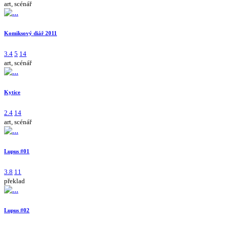
art, scénář
Komiksový diář 2011
3.4
5
14
art, scénář
Kytice
2.4
14
art, scénář
Lupus #01
3.8
11
překlad
Lupus #02