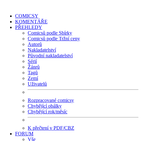
COMICSY
KOMENTÁŘE
PŘEHLEDY
Comicsů podle Sbírky
Comicsů podle Tržní ceny
Autorů
Nakladatelství
Původní nakladatelství
Sérií
Žánrů
Tagů
Zemí
Uživatelů
Rozpracované comicsy
Chybějící obálky
Chybějící rok/měsíc
K přečtení v PDF/CBZ
FORUM
Vše