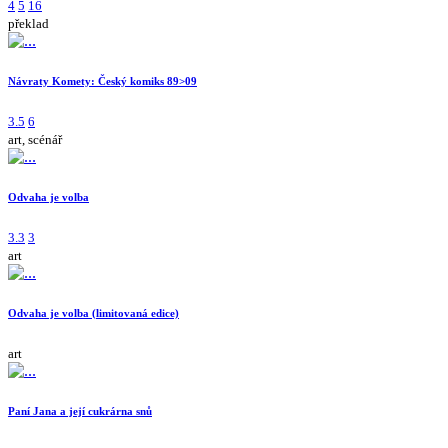
4
5
16
překlad
Návraty Komety: Český komiks 89>09
3.5
6
art, scénář
Odvaha je volba
3.3
3
art
Odvaha je volba (limitovaná edice)
art
Paní Jana a její cukrárna snů