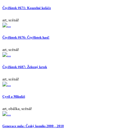
Čtyřlístek #671: Kouzelné koláče
art, scénář
Čtyřlístek #676: Čtyřlístek hasí!
art, scénář
Čtyřlístek #687: Železný krtek
art, scénář
Cyril a Mikuláš
art, obálka, scénář
Generace nula: Český komiks 2000 - 2010