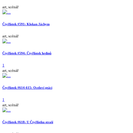
art, scénář
Čtyřlístek #591: Klokan Jáchym
art, scénář
Čtyřlístek #594: Čtyřlístek hrdinů
1
art, scénář
Čtyřlístek #614-615: Oceloví ptáci
1
art, scénář
Čtyřlístek #618: U Čtyřlístku straší