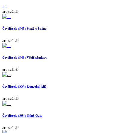
3
5
art, scénář
Čtyřlístek #545: Stráž u brány
art, scénář
Čtyřlístek #548: Včelí námluvy
art, scénář
Čtyřlístek #554: Kouzelný klíč
art, scénář
Čtyřlístek #564: Slůně Gaia
art, scénář