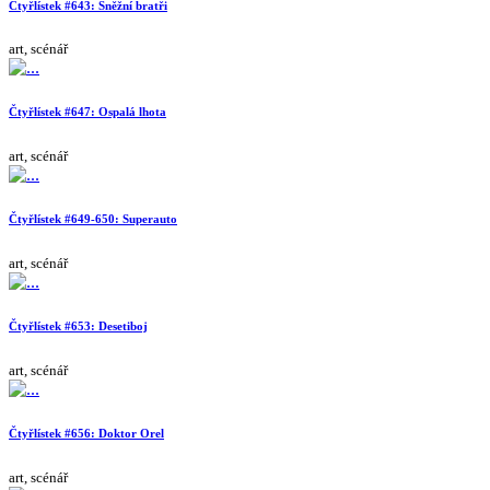
Čtyřlístek #643: Sněžní bratři
art, scénář
Čtyřlístek #647: Ospalá lhota
art, scénář
Čtyřlístek #649-650: Superauto
art, scénář
Čtyřlístek #653: Desetiboj
art, scénář
Čtyřlístek #656: Doktor Orel
art, scénář