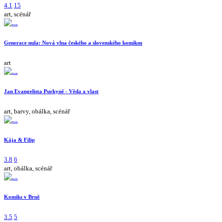
4.1
15
art, scénář
Generace nula: Nová vlna českého a slovenského komiksu
art
Jan Evangelista Purkyně - Věda a vlast
art, barvy, obálka, scénář
Kája & Filip
3.8
6
art, obálka, scénář
Komiks v Brně
3.5
5