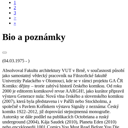
1
2
3
>
»
Bio a poznámky
(04.03.1975 - )
Absolvoval Fakultu architektury VUT v Brně, v současnosti působí
jako samostatný vědecký pracovník na Filozofické fakultě
Univerzity Palackého v Olomouci, kde se v rámci projektu GA ČR
Komiks: dějiny – teorie zabývá historií českého komiksu. Od roku
2000 je editorem komiksové revue AARGH!, jako kurátor připravil
výstavu Generace nula: Nová vlna českého a slovenského komiksu
(2007), která byla představena i v Paříži nebo Stockholmu, a
společně s Pavlem Kořínkem výstavu Signály z neznáma: Český
komiks 1922–2012, již doprovází stejnojmenná monografie.
Autorsky se dále podílel na publikacích Octobriana a ruský
underground (2004), Kája Saudek (2010), Planeta Eden (2010)
nebo encyklopedii 1001 Comics You Must Read Before You Die