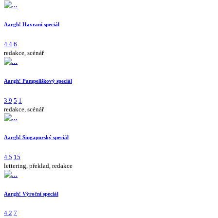
Aargh! Havraní speciál
4.4
6
redakce, scénář
Aargh! Pampeliškový speciál
3.9
5
1
redakce, scénář
Aargh! Singapurský speciál
4.5
15
lettering, překlad, redakce
Aargh! Výroční speciál
4.2
7