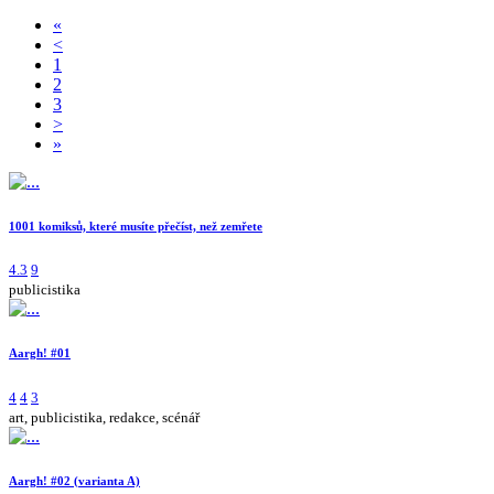
«
<
1
2
3
>
»
1001 komiksů, které musíte přečíst, než zemřete
4.3
9
publicistika
Aargh! #01
4
4
3
art, publicistika, redakce, scénář
Aargh! #02 (varianta A)