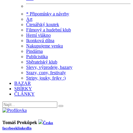
* Připomínky a návrhy
Art
Čtenářský koutek
Filmový a hudební klub
Herní vlákno
Ikonková dílna
Nakupujeme venku
Pindárna
Publicistika
Sběratelský klub
Slevy, výprodeje, bazary
Srazy, cony, festivaly
Stripy, jouky, fejky :)
BAZAR
SBÍRKY
ČLÁNKY
Tomáš Prokůpek
Česko
facebook
linkedIn