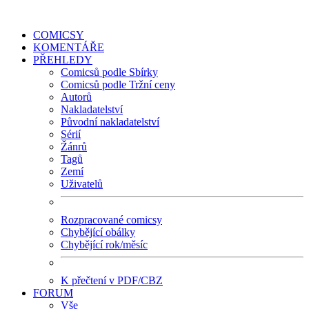
COMICSY
KOMENTÁŘE
PŘEHLEDY
Comicsů podle Sbírky
Comicsů podle Tržní ceny
Autorů
Nakladatelství
Původní nakladatelství
Sérií
Žánrů
Tagů
Zemí
Uživatelů
Rozpracované comicsy
Chybějící obálky
Chybějící rok/měsíc
K přečtení v PDF/CBZ
FORUM
Vše