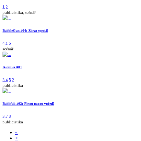
1
2
publicistika, scénář
BubbleGun #04: Zkrat speciál
4.1
5
scénář
Bublifuk #01
3.4
5
2
publicistika
Bublifuk #02: Plnou parou vpřed!
3.7
3
publicistika
«
<