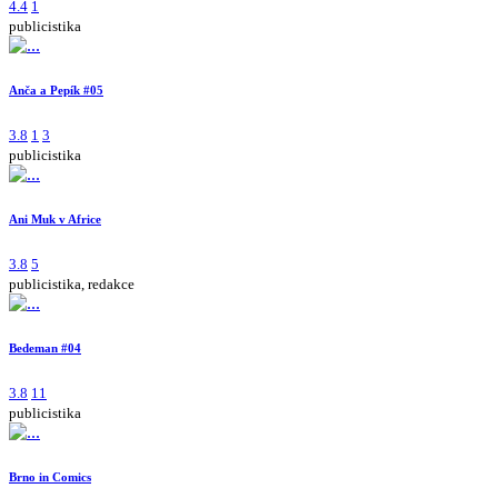
4.4
1
publicistika
Anča a Pepík #05
3.8
1
3
publicistika
Ani Muk v Africe
3.8
5
publicistika, redakce
Bedeman #04
3.8
11
publicistika
Brno in Comics