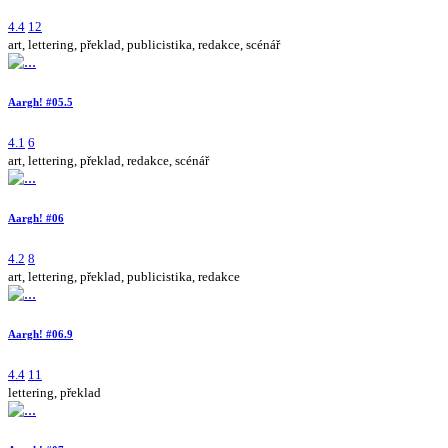
4.4
12
art, lettering, překlad, publicistika, redakce, scénář
Aargh! #05.5
4.1
6
art, lettering, překlad, redakce, scénář
Aargh! #06
4.2
8
art, lettering, překlad, publicistika, redakce
Aargh! #06.9
4.4
11
lettering, překlad