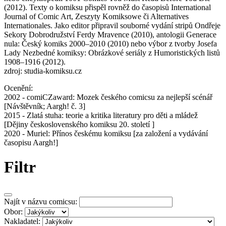
(2012). Texty o komiksu přispěl rovněž do časopisů International
Journal of Comic Art, Zeszyty Komiksowe či Alternatives
Internationales. Jako editor připravil souborné vydání stripů Ondřeje
Sekory Dobrodružství Ferdy Mravence (2010), antologii Generace
nula: Český komiks 2000–2010 (2010) nebo výbor z tvorby Josefa
Lady Nezbedné komiksy: Obrázkové seriály z Humoristických listů
1908–1916 (2012).
zdroj: studia-komiksu.cz
Ocenění:
2002 - comiCZaward: Mozek českého comicsu za nejlepší scénář
[Návštěvník; Aargh! č. 3]
2015 - Zlatá stuha: teorie a kritika literatury pro děti a mládež
[Dějiny československého komiksu 20. století ]
2020 - Muriel: Přínos českému komiksu [za založení a vydávání
časopisu Aargh!]
Filtr
Najít v názvu comicsu:
Obor:
Nakladatel: