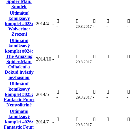
Spider-Man:
Smutek
Ultimátní
komiksový
komplet #023:
2014/4
-
-
29.8.2017
-
-
-
Wolverine:
Zrození
Ultimátní
komiksový
komplet #024:
The Amazing
2014/10
-
Spider-Man:
-
29.8.2017
-
-
-
Odhalení a
Dokud hvězdy
nezhasnou
Ultimátní
komiksový
komplet #025:
2014/5
-
-
29.8.2017
-
-
-
Fantastic Four:
Nemyslitelné
Ultimátní
komiksový
komplet #026:
2014/7
-
-
29.8.2017
-
-
-
Fantastic Four: