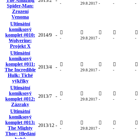
The Amazing
2013/2
-
-
29.8.2017
-
-
-
Spider-Man:
Zrození
Venoma
Ultimátní
komiksový
komplet #010:
2014/9
-
-
29.8.2017
-
-
-
Wolverine:
Projekt X
Ultimátní
komiksový
komplet #011:
2013/4
-
The Incredible
-
29.8.2017
-
-
-
Hulk: Tiché
výkřiky
Ultimátní
komiksový
2013/7
-
komplet #012:
-
29.8.2017
-
-
-
Zázraky
Ultimátní
komiksový
komplet #013:
2013/12
-
The Mighty
-
29.8.2017
-
-
-
Thor: Hledání