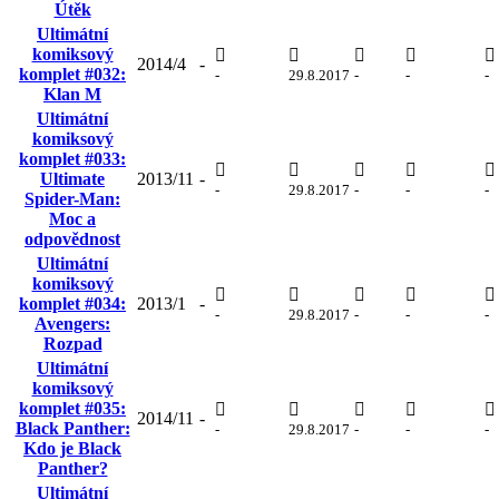
Útěk
Ultimátní
komiksový
2014/4
-
komplet #032:
-
29.8.2017
-
-
-
Klan M
Ultimátní
komiksový
komplet #033:
Ultimate
2013/11
-
-
29.8.2017
-
-
-
Spider-Man:
Moc a
odpovědnost
Ultimátní
komiksový
komplet #034:
2013/1
-
-
29.8.2017
-
-
-
Avengers:
Rozpad
Ultimátní
komiksový
komplet #035:
2014/11
-
Black Panther:
-
29.8.2017
-
-
-
Kdo je Black
Panther?
Ultimátní