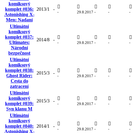
komiksový
komplet #036:
2013/1
-
-
29.8.2017
-
-
-
Astonishing X-
Men: Nadaní
Ultimátní
komiksový
komplet #037:
2014/8
-
Ultimates:
-
29.8.2017
-
-
-
Národní
bezpečnost
Ultimátní
komiksový
komplet #038:
2015/3
-
Ghost Rider:
-
29.8.2017
-
-
-
Cesta do
zatracení
Ultimátní
komiksový
2015/3
-
komplet #039:
-
29.8.2017
-
-
-
Syn klanu M
Ultimátní
komiksový
komplet #040:
2014/1
-
-
29.8.2017
-
-
-
Astonishing X-