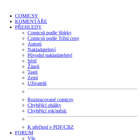
COMICSY
KOMENTÁŘE
PŘEHLEDY
Comicsů podle Sbírky
Comicsů podle Tržní ceny
Autorů
Nakladatelství
Původní nakladatelství
Sérií
Žánrů
Tagů
Zemí
Uživatelů
Rozpracované comicsy
Chybějící obálky
Chybějící rok/měsíc
K přečtení v PDF/CBZ
FORUM
Vše