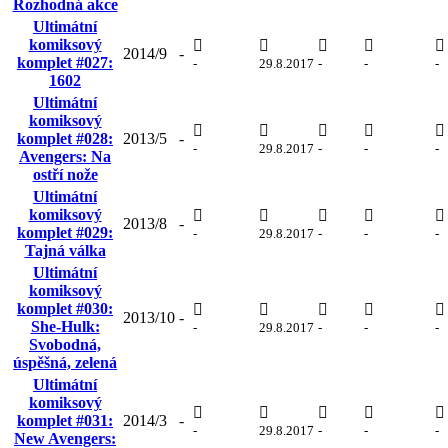
Rozhodná akce
Ultimátní
komiksový
2014/9
-
komplet #027:
-
29.8.2017
-
-
-
1602
Ultimátní
komiksový
komplet #028:
2013/5
-
-
29.8.2017
-
-
-
Avengers: Na
ostří nože
Ultimátní
komiksový
2013/8
-
komplet #029:
-
29.8.2017
-
-
-
Tajná válka
Ultimátní
komiksový
komplet #030:
2013/10
-
She-Hulk:
-
29.8.2017
-
-
-
Svobodná,
úspěšná, zelená
Ultimátní
komiksový
komplet #031:
2014/3
-
-
29.8.2017
-
-
-
New Avengers: