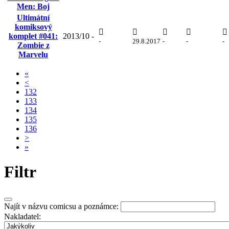
Men: Boj
Ultimátní
komiksový
komplet #041:
2013/10
-
-
29.8.2017
-
-
-
Zombie z
Marvelu
«
<
132
133
134
135
136
>
»
Filtr
Najít v názvu comicsu a poznámce:
Nakladatel: