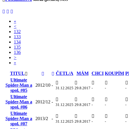
«
<
132
133
134
135
136
>
»
TITUL
ČETL/A
MÁM
CHCI
KOUPÍM
P
Ultimate
Spider-Man a
2012/10
-
31.12.2025
29.8.2017
-
-
-
spol. #05
Ultimate
Spider-Man a
2012/12
-
31.12.2025
29.8.2017
-
-
-
spol. #06
Ultimate
Spider-Man a
2013/2
-
31.12.2025
29.8.2017
-
-
-
spol. #07