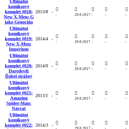
Ultimátní
komiksový
komplet #018:
2013/8
-
-
29.8.2017
-
-
-
New X-Men: G
jako Genocida
Ultimátní
komiksový
komplet #019:
2014/4
-
-
29.8.2017
-
-
-
New X-Men:
Impérium
Ultimátní
komiksový
komplet #020:
2014/9
-
-
29.8.2017
-
-
-
Daredevil:
Ďábel strážný
Ultimátní
komiksový
komplet #021:
2013/1
-
Amazing
-
29.8.2017
-
-
-
Spider-Man:
Návrat
Ultimátní
komiksový
komplet #022:
2014/3
-
-
29.8.2017
-
-
-