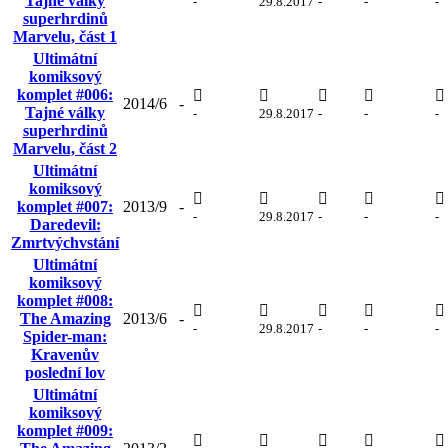
Tajné války
-
29.8.2017
-
-
-
superhrdinů
Marvelu, část 1
Ultimátní
komiksový
komplet #006:
2014/6
-
Tajné války
-
29.8.2017
-
-
-
superhrdinů
Marvelu, část 2
Ultimátní
komiksový
komplet #007:
2013/9
-
-
29.8.2017
-
-
-
Daredevil:
Zmrtvýchvstání
Ultimátní
komiksový
komplet #008:
The Amazing
2013/6
-
-
29.8.2017
-
-
-
Spider-man:
Kravenův
poslední lov
Ultimátní
komiksový
komplet #009: