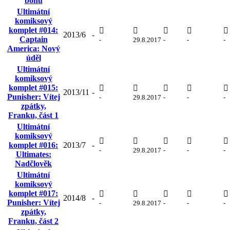
bohů
Ultimátní
komiksový
komplet #014:
2013/6
-
Captain
-
29.8.2017
-
-
-
America: Nový
úděl
Ultimátní
komiksový
komplet #015:
2013/11
-
Punisher: Vítej
-
29.8.2017
-
-
-
zpátky,
Franku, část 1
Ultimátní
komiksový
komplet #016:
2013/7
-
-
29.8.2017
-
-
-
Ultimates:
Nadčlověk
Ultimátní
komiksový
komplet #017:
2014/8
-
Punisher: Vítej
-
29.8.2017
-
-
-
zpátky,
Franku, část 2