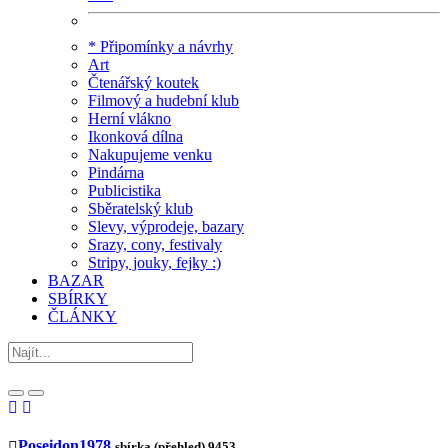
* Připomínky a návrhy
Art
Čtenářský koutek
Filmový a hudební klub
Herní vlákno
Ikonková dílna
Nakupujeme venku
Pindárna
Publicistika
Sběratelský klub
Slevy, výprodeje, bazary
Srazy, cony, festivaly
Stripy, jouky, fejky :)
BAZAR
SBÍRKY
ČLÁNKY
Poseidon1978
sbírka (přehled)
9453