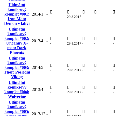
Ultimátní
komiksový
komplet #001:
2014/1
-
-
29.8.2017
-
-
-
Iron Man:
Démon v lahvi
Ultimátní
komiksový
komplet #002:
2013/4
-
Uncanny X-
-
29.8.2017
-
-
-
men: Dark
Phoenix
Ultimátní
komiksový
komplet #003:
2014/5
-
-
29.8.2017
-
-
-
Thor: Poslední
Viking
Ultimátní
komiksový
2013/4
-
komplet #004:
-
29.8.2017
-
-
-
Wolverine
Ultimátní
komiksový
komplet #005:
2013/12
-