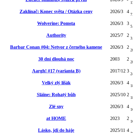
1
Zaklínač: Konec světa / Otázka ceny
2026/3
4
7
Wolverine: Pomsta
2026/3
3
5
Authority
2025/7
2
3
Barbar Conan #04: Netvor z černého kamene
2026/3
2
2
30 dní dlouhá noc
2003
2
2
Aargh! #17 (varianta B)
2017/12
3
2
Velký zlý lišák
2026/3
4
1
Sláine: Rohatý bůh
2025/10
2
1
Zlé sny
2026/3
4
1
at HOME
2023
2
1
Lásko, jdi do háje
2025/11
4