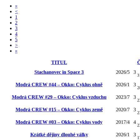
«
<
1
2
3
4
5
>
»
TITUL
Stachanovec in Space 3
2026/5
3
3
Modrá CREW #44 – Okko: Cyklus ohně
2026/1
3
2
Modrá CREW #29 – Okko: Cyklus vzduchu
2023/7
3
2
Modrá CREW #15 – Okko: Cyklus země
2020/7
3
2
Modrá CREW #03 – Okko: Cyklus vody
2017/4
4
2
Krátké dějiny dlouhé války
2026/1
3
1