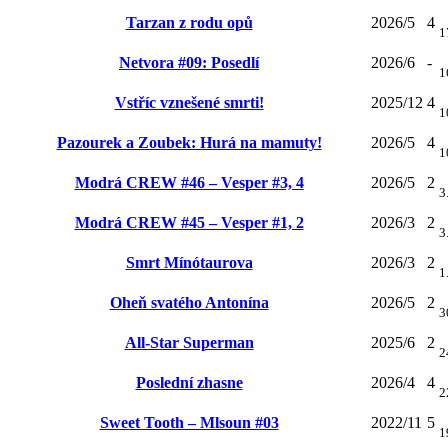
Tarzan z rodu opů
2026/5
4
1
Netvora #09: Posedlí
2026/6
-
1
Vstříc vznešené smrti!
2025/12
4
1
Pazourek a Zoubek: Hurá na mamuty!
2026/5
4
1
Modrá CREW #46 – Vesper #3, 4
2026/5
2
3
Modrá CREW #45 – Vesper #1, 2
2026/3
2
3
Smrt Mínótaurova
2026/3
2
1
Oheň svatého Antonína
2026/5
2
3
All-Star Superman
2025/6
2
2
Poslední zhasne
2026/4
4
2
Sweet Tooth – Mlsoun #03
2022/11
5
1