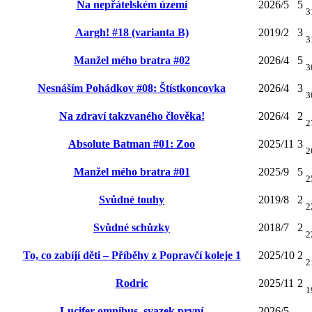
Na nepřátelském území
2026/5
5
3
Aargh! #18 (varianta B)
2019/2
3
3
Manžel mého bratra #02
2026/4
5
3
Nesnáším Pohádkov #08: Štístkoncovka
2026/4
3
3
Na zdraví takzvaného člověka!
2026/4
2
2
Absolute Batman #01: Zoo
2025/11
3
2
Manžel mého bratra #01
2025/9
5
2
Svůdné touhy
2019/8
2
2
Svůdné schůzky
2018/7
2
2
To, co zabíjí děti – Příběhy z Popravčí koleje 1
2025/10
2
2
Rodric
2025/11
2
1
Lucifer omnibus, svazek první
2026/5
-