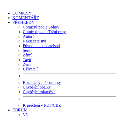
COMICSY
KOMENTÁŘE
PŘEHLEDY
Comicsů podle Sbírky
Comicsů podle Tržní ceny
Autorů
Nakladatelství
Původní nakladatelství
Sérií
Žánrů
Tagů
Zemí
Uživatelů
Rozpracované comicsy
Chybějící obálky
Chybějící rok/měsíc
K přečtení v PDF/CBZ
FORUM
Vše