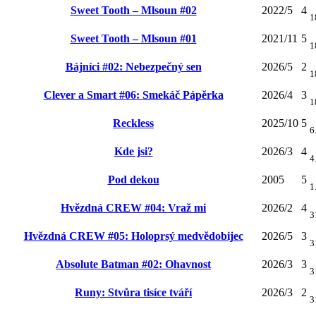
Sweet Tooth – Mlsoun #02
2022/5
4
1
Sweet Tooth – Mlsoun #01
2021/11
5
1
Bájníci #02: Nebezpečný sen
2026/5
2
1
Clever a Smart #06: Smekáč Pápěrka
2026/4
3
1
Reckless
2025/10
5
6
Kde jsi?
2026/3
4
4
Pod dekou
2005
5
1
Hvězdná CREW #04: Vraž mi
2026/2
4
3
Hvězdná CREW #05: Holoprsý medvědobijec
2026/5
3
3
Absolute Batman #02: Ohavnost
2026/3
3
3
Runy: Stvůra tisíce tváří
2026/3
2
3