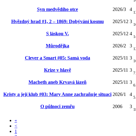
1
Syn medvědího otce
2026/3
4
1
Hvězdný hrad #1, 2 – 1869: Dobývání kosmu
2025/12
3
1
S láskou V.
2025/12
4
1
Můrodějka
2026/2
3
1
Clever a Smart #05: Samá voda
2025/11
3
1
Krize v hlavě
2025/11
3
7
Macbeth aneb Krvavá lázeň
2025/11
3
6
Kristy a její klub #03: Mary Anne zachraňuje situaci
2026/1
4
5
O půlnoci zemřu
2006
3
1
«
<
1