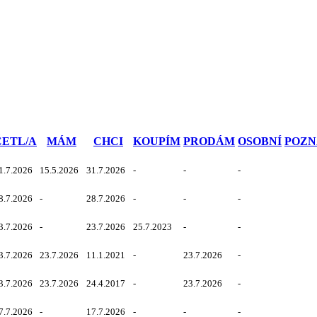
ČETL/A
MÁM
CHCI
KOUPÍM
PRODÁM
OSOBNÍ
POZ
1.7.2026
15.5.2026
31.7.2026
-
-
-
8.7.2026
-
28.7.2026
-
-
-
3.7.2026
-
23.7.2026
25.7.2023
-
-
3.7.2026
23.7.2026
11.1.2021
-
23.7.2026
-
3.7.2026
23.7.2026
24.4.2017
-
23.7.2026
-
7.7.2026
-
17.7.2026
-
-
-