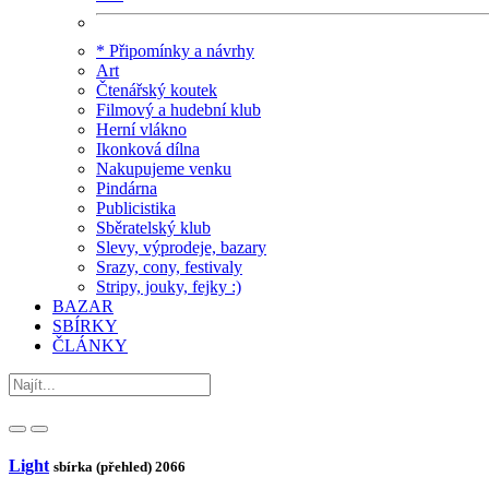
* Připomínky a návrhy
Art
Čtenářský koutek
Filmový a hudební klub
Herní vlákno
Ikonková dílna
Nakupujeme venku
Pindárna
Publicistika
Sběratelský klub
Slevy, výprodeje, bazary
Srazy, cony, festivaly
Stripy, jouky, fejky :)
BAZAR
SBÍRKY
ČLÁNKY
Light
sbírka (přehled)
2066