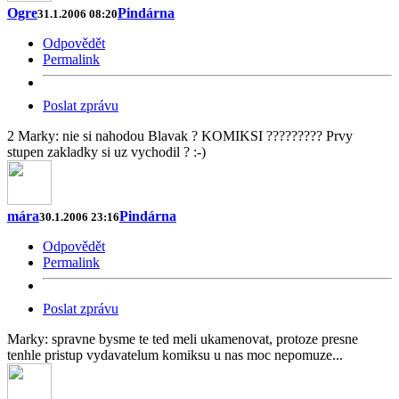
Ogre
Pindárna
31.1.2006 08:20
Odpovědět
Permalink
Poslat zprávu
2 Marky: nie si nahodou Blavak ? KOMIKSI ????????? Prvy
stupen zakladky si uz vychodil ? :-)
mára
Pindárna
30.1.2006 23:16
Odpovědět
Permalink
Poslat zprávu
Marky: spravne bysme te ted meli ukamenovat, protoze presne
tenhle pristup vydavatelum komiksu u nas moc nepomuze...