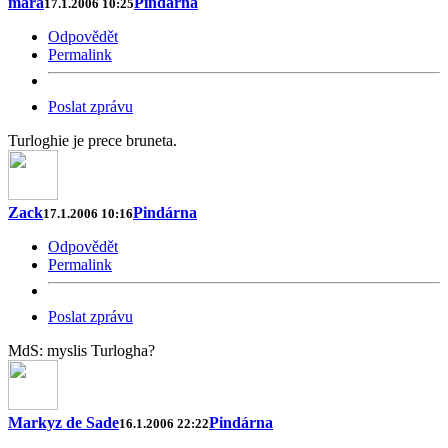
mára
Pindárna
17.1.2006 10:25
Odpovědět
Permalink
Poslat zprávu
Turloghie je prece bruneta.
Zack
Pindárna
17.1.2006 10:16
Odpovědět
Permalink
Poslat zprávu
MdS: myslis Turlogha?
Markyz de Sade
Pindárna
16.1.2006 22:22