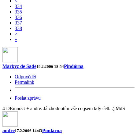
<
334
335
336
337
338
>
»
Markyz de Sade
Pindárna
19.2.2006 18:54
Odpovědět
Permalink
Poslat zprávu
4 DEmnoG + andre: Já zhodnotím vše co jsem kdy četl. :) MdS
andre
Pindárna
17.2.2006 14:43