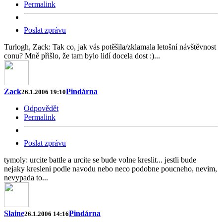
Permalink
Poslat zprávu
Turlogh, Zack: Tak co, jak vás potěšila/zklamala letošní návštěvnost
conu? Mně přišlo, že tam bylo lidí docela dost :)...
Zack
Pindárna
26.1.2006 19:10
Odpovědět
Permalink
Poslat zprávu
tymoly: urcite battle a urcite se bude volne kreslit... jestli bude
nejaky kresleni podle navodu nebo neco podobne poucneho, nevim,
nevypada to...
Slaine
Pindárna
26.1.2006 14:16