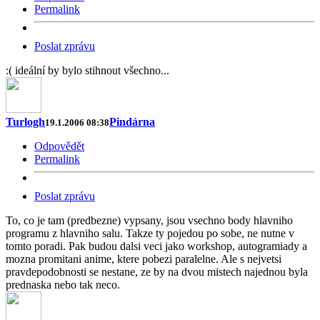
Permalink
Poslat zprávu
:( ideální by bylo stihnout všechno...
Turlogh
Pindárna
19.1.2006 08:38
Odpovědět
Permalink
Poslat zprávu
To, co je tam (predbezne) vypsany, jsou vsechno body hlavniho
programu z hlavniho salu. Takze ty pojedou po sobe, ne nutne v
tomto poradi. Pak budou dalsi veci jako workshop, autogramiady a
mozna promitani anime, ktere pobezi paralelne. Ale s nejvetsi
pravdepodobnosti se nestane, ze by na dvou mistech najednou byla
prednaska nebo tak neco.