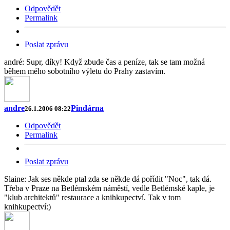
Odpovědět
Permalink
Poslat zprávu
andré: Supr, díky! Když zbude čas a peníze, tak se tam možná
během mého sobotního výletu do Prahy zastavím.
andre
Pindárna
26.1.2006 08:22
Odpovědět
Permalink
Poslat zprávu
Slaine: Jak ses někde ptal zda se někde dá pořídit "Noc", tak dá.
Třeba v Praze na Betlémském náměstí, vedle Betlémské kaple, je
"klub architektů" restaurace a knihkupectví. Tak v tom
knihkupectví:)