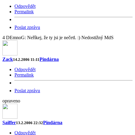
Odpovědět
Permalink
Poslat zprávu
4 DEmnoG: Neříkej, že ty jsi je nečetl. :) Nedostižný MdS
Zack
Pindárna
14.2.2006 11:11
Odpovědět
Permalink
Poslat zprávu
opraveno
Saiffer
Pindárna
13.2.2006 22:32
Odpovědět