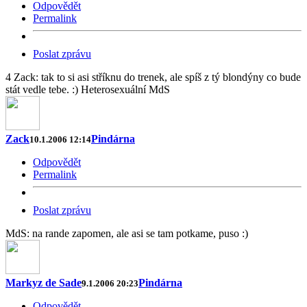
Odpovědět
Permalink
Poslat zprávu
4 Zack: tak to si asi stříknu do trenek, ale spíš z tý blondýny co bude
stát vedle tebe. :) Heterosexuální MdS
Zack
Pindárna
10.1.2006 12:14
Odpovědět
Permalink
Poslat zprávu
MdS: na rande zapomen, ale asi se tam potkame, puso :)
Markyz de Sade
Pindárna
9.1.2006 20:23
Odpovědět