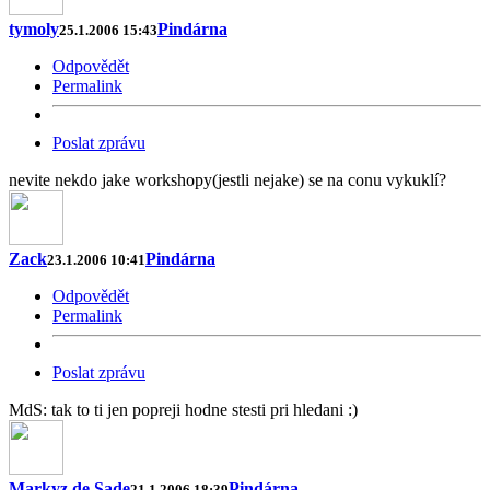
tymoly
Pindárna
25.1.2006 15:43
Odpovědět
Permalink
Poslat zprávu
nevite nekdo jake workshopy(jestli nejake) se na conu vykuklí?
Zack
Pindárna
23.1.2006 10:41
Odpovědět
Permalink
Poslat zprávu
MdS: tak to ti jen popreji hodne stesti pri hledani :)
Markyz de Sade
Pindárna
21.1.2006 18:39