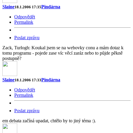
Slaine
Pindárna
18.1.2006 17:35
Odpovědět
Permalink
Poslat zprávu
Zack, Turlogh: Koukal jsem se na webovky conu a mám dotaz k
tomu programu - pojede zase víc věcí zaráz nebo to půjde pěkně
postupně?
Slaine
Pindárna
18.1.2006 17:33
Odpovědět
Permalink
Poslat zprávu
em debata začíná upadat, chtělo by to jiný téma :).