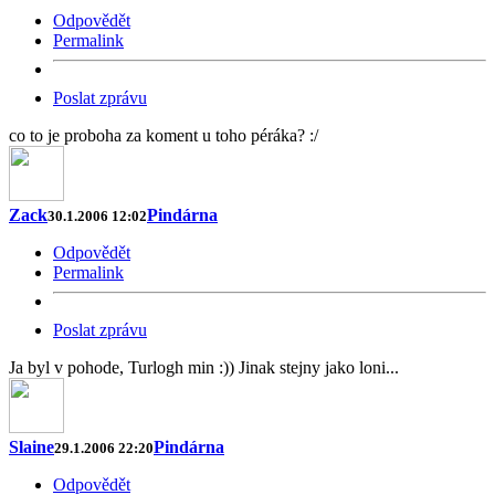
Odpovědět
Permalink
Poslat zprávu
co to je proboha za koment u toho péráka? :/
Zack
Pindárna
30.1.2006 12:02
Odpovědět
Permalink
Poslat zprávu
Ja byl v pohode, Turlogh min :)) Jinak stejny jako loni...
Slaine
Pindárna
29.1.2006 22:20
Odpovědět