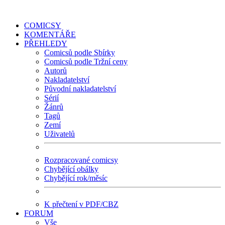
COMICSY
KOMENTÁŘE
PŘEHLEDY
Comicsů podle Sbírky
Comicsů podle Tržní ceny
Autorů
Nakladatelství
Původní nakladatelství
Sérií
Žánrů
Tagů
Zemí
Uživatelů
Rozpracované comicsy
Chybějící obálky
Chybějící rok/měsíc
K přečtení v PDF/CBZ
FORUM
Vše