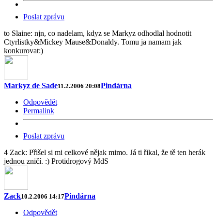
Poslat zprávu
to Slaine: njn, co nadelam, kdyz se Markyz odhodlal hodnotit
Ctyrlistky&Mickey Mause&Donaldy. Tomu ja namam jak
konkurovat:)
Markyz de Sade
Pindárna
11.2.2006 20:08
Odpovědět
Permalink
Poslat zprávu
4 Zack: Přišel si mi celkové nějak mimo. Já ti řikal, že tě ten herák
jednou zničí. :) Protidrogový MdS
Zack
Pindárna
10.2.2006 14:17
Odpovědět