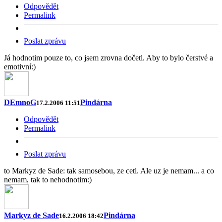
Odpovědět
Permalink
Poslat zprávu
Já hodnotim pouze to, co jsem zrovna dočetl. Aby to bylo čerstvé a
emotivní:)
DEmnoG
Pindárna
17.2.2006 11:51
Odpovědět
Permalink
Poslat zprávu
to Markyz de Sade: tak samosebou, ze cetl. Ale uz je nemam... a co
nemam, tak to nehodnotim:)
Markyz de Sade
Pindárna
16.2.2006 18:42