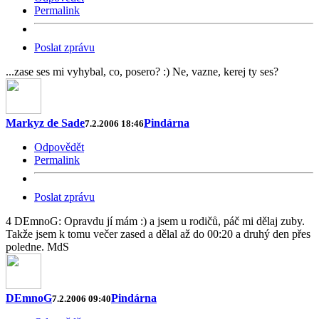
Permalink
Poslat zprávu
...zase ses mi vyhybal, co, posero? :) Ne, vazne, kerej ty ses?
Markyz de Sade
Pindárna
7.2.2006 18:46
Odpovědět
Permalink
Poslat zprávu
4 DEmnoG: Opravdu jí mám :) a jsem u rodičů, páč mi dělaj zuby.
Takže jsem k tomu večer zased a dělal až do 00:20 a druhý den přes
poledne. MdS
DEmnoG
Pindárna
7.2.2006 09:40