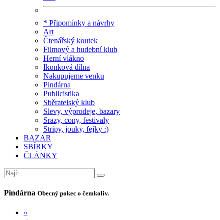
* Připomínky a návrhy
Art
Čtenářský koutek
Filmový a hudební klub
Herní vlákno
Ikonková dílna
Nakupujeme venku
Pindárna
Publicistika
Sběratelský klub
Slevy, výprodeje, bazary
Srazy, cony, festivaly
Stripy, jouky, fejky :)
BAZAR
SBÍRKY
ČLÁNKY
Pindárna
Obecný pokec o čemkoliv.
«