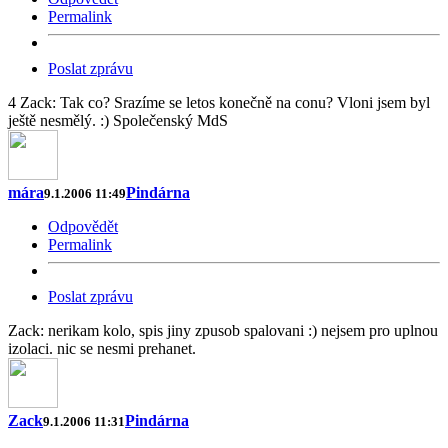
Permalink
Poslat zprávu
4 Zack: Tak co? Srazíme se letos konečně na conu? Vloni jsem byl
ještě nesmělý. :) Společenský MdS
mára
Pindárna
9.1.2006 11:49
Odpovědět
Permalink
Poslat zprávu
Zack: nerikam kolo, spis jiny zpusob spalovani :) nejsem pro uplnou
izolaci. nic se nesmi prehanet.
Zack
Pindárna
9.1.2006 11:31