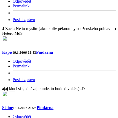
Odpovědět
Permalink
Poslat zprávu
4 Zack: Ne to myslím jakoukoliv pěknou bytost ženského pohlaví. :)
Hetero MdS
Kapis
Pindárna
19.1.2006 22:43
Odpovědět
Permalink
Poslat zprávu
ajaj kluci si sjednávají rande, to bude divoké;-):-D
Slaine
Pindárna
19.1.2006 21:25
Odpovědět