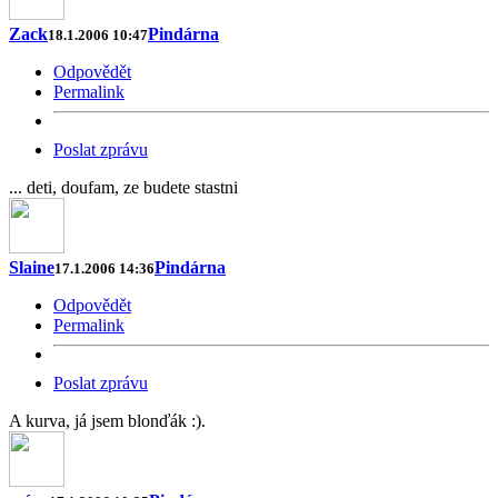
Zack
Pindárna
18.1.2006 10:47
Odpovědět
Permalink
Poslat zprávu
... deti, doufam, ze budete stastni
Slaine
Pindárna
17.1.2006 14:36
Odpovědět
Permalink
Poslat zprávu
A kurva, já jsem blonďák :).