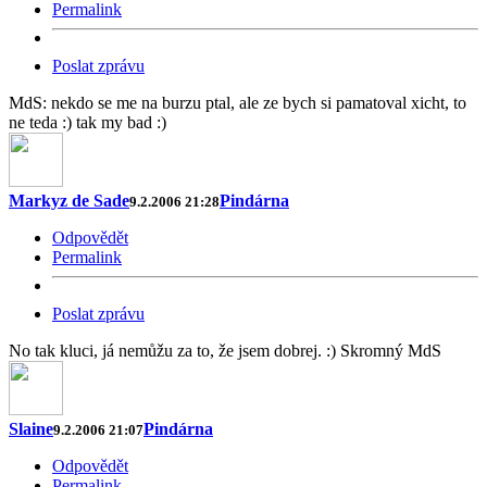
Permalink
Poslat zprávu
MdS: nekdo se me na burzu ptal, ale ze bych si pamatoval xicht, to
ne teda :) tak my bad :)
Markyz de Sade
Pindárna
9.2.2006 21:28
Odpovědět
Permalink
Poslat zprávu
No tak kluci, já nemůžu za to, že jsem dobrej. :) Skromný MdS
Slaine
Pindárna
9.2.2006 21:07
Odpovědět
Permalink