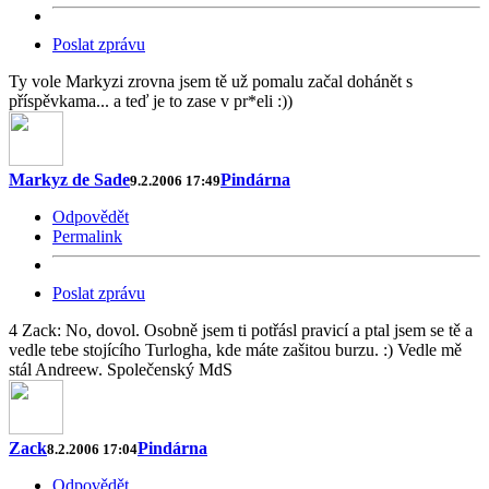
Poslat zprávu
Ty vole Markyzi zrovna jsem tě už pomalu začal dohánět s
příspěvkama... a teď je to zase v pr*eli :))
Markyz de Sade
Pindárna
9.2.2006 17:49
Odpovědět
Permalink
Poslat zprávu
4 Zack: No, dovol. Osobně jsem ti potřásl pravicí a ptal jsem se tě a
vedle tebe stojícího Turlogha, kde máte zašitou burzu. :) Vedle mě
stál Andreew. Společenský MdS
Zack
Pindárna
8.2.2006 17:04
Odpovědět