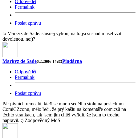
Odpovědět
Permalink
Poslat zprávu
to Markyz de Sade: slusnej vykon, na to jsi si snad musel vzit
dovolenou, ne:)?
Markyz de Sade
Pindárna
6.2.2006 14:33
Odpovědět
Permalink
Poslat zprávu
Pár pivních remcalů, kteří se mnou seděli u stolu na posledním
ComiCZconu, mělo řeči, že prý kašlu na komentáře comicsů na
těchto stránkách, tak jsem jim chtěl vyřídit, že jsem to trochu
napravil. :) Zodpovědný MdS