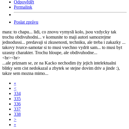
Odpovědět
Permalink
Poslat zprávu
mara: to chapu... lidi, co znovu vymysli kolo, jsou vzdycky tak
trochu obdivuhodni... v komunite to maji autori samozrejme
jednodussi... predavaji si zkusenosti, techniku, ale treba i zakazky ...
takovy tvurce-samotar si to musi vsechno vydrit sam... to musi byt
uzasny charakter. Trochu hloupe, ale obdivuhodne...
<br><br>
...ale priznam se, ze na Kacko nechodim (ty jejich intelektualni
blitky sem cist nedokazal a zbytek se stejne dovim driv a jinde :),
takze sem mozna mimo...
«
<
334
335
336
337
338
>
»