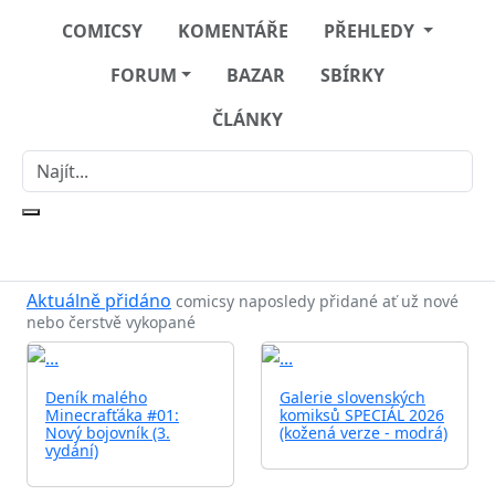
COMICSY
KOMENTÁŘE
PŘEHLEDY
FORUM
BAZAR
SBÍRKY
ČLÁNKY
Aktuálně přidáno
comicsy naposledy přidané ať už nové
nebo čerstvě vykopané
Deník malého
Galerie slovenských
Minecrafťáka #01:
komiksů SPECIÁL 2026
Nový bojovník (3.
(kožená verze - modrá)
vydání)