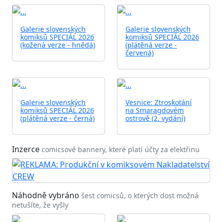
Galerie slovenských
Galerie slovenských
komiksů SPECIÁL 2026
komiksů SPECIÁL 2026
(kožená verze - hnědá)
(plátěná verze -
červená)
Galerie slovenských
Vesnice: Ztroskotání
komiksů SPECIÁL 2026
na Smaragdovém
(plátěná verze - černá)
ostrově (2. vydání)
Inzerce
comicsové bannery, které platí účty za elektřinu
Náhodně vybráno
šest comicsů, o kterých dost možná
netušíte, že vyšly