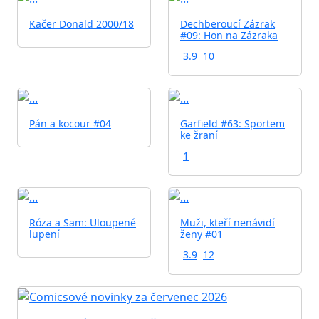
Kačer Donald 2000/18
Dechberoucí Zázrak
#09: Hon na Zázraka
3.9
10
Pán a kocour #04
Garfield #63: Sportem
ke žraní
1
Róza a Sam: Uloupené
Muži, kteří nenávidí
lupení
ženy #01
3.9
12