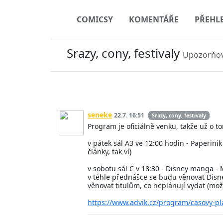
COMICSY
KOMENTÁŘE
PŘEHL
Srazy, cony, festivaly
Upozorňov
seneke
22.7. 16:51
Srazy, cony, festivaly
Program je oficiálně venku, takže už o t
v pátek sál A3 ve 12:00 hodin - Paperin
články, tak ví)
v sobotu sál C v 18:30 - Disney manga - 
v téhle přednášce se budu věnovat Disne
věnovat titulům, co neplánují vydat (mo
https://www.advik.cz/program/casovy-pl