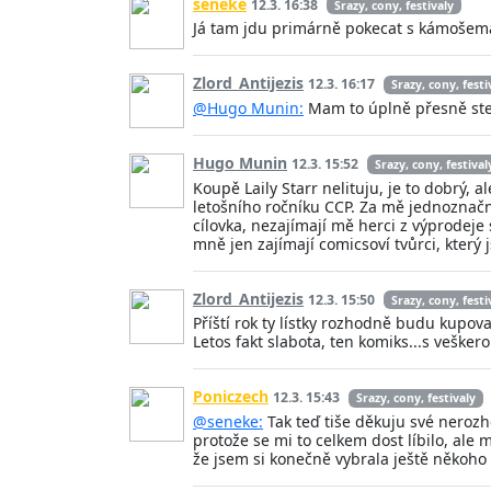
seneke
12.3. 16:38
Srazy, cony, festivaly
Já tam jdu primárně pokecat s kámošema.
Zlord_Antijezis
12.3. 16:17
Srazy, cony, festi
@Hugo Munin:
Mam to úplně přesně st
Hugo Munin
12.3. 15:52
Srazy, cony, festival
Koupě Laily Starr nelituju, je to dobrý,
letošního ročníku CCP. Za mě jednoznačně
cílovka, nezajímají mě herci z výprodeje
mně jen zajímají comicsoví tvůrci, který j
Zlord_Antijezis
12.3. 15:50
Srazy, cony, festi
Příští rok ty lístky rozhodně budu kupovat
Letos fakt slabota, ten komiks...s veške
Poniczech
12.3. 15:43
Srazy, cony, festivaly
@seneke:
Tak teď tiše děkuju své nerozho
protože se mi to celkem dost líbilo, ale 
že jsem si konečně vybrala ještě někoho