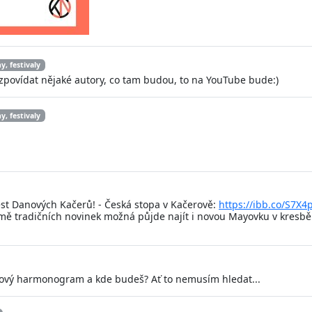
y, festivaly
 zpovídat nějaké autory, co tam budou, to na YouTube bude:)
y, festivaly
st Danových Kačerů! - Česká stopa v Kačerově:
https://ibb.co/S7X4
omě tradičních novinek možná půjde najít i novou Mayovku v kresbě 
vý harmonogram a kde budeš? Ať to nemusím hledat...