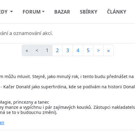
EDY
FORUM
BAZAR
SBÍRKY
ČLÁNKY
ání a oznamování akcí.
«
<
1
2
3
4
5
>
»
om můžu mluvit. Stejně, jako minulý rok, i tento budu přednášet n
ik - Kačer Donald jako superhrdina, kde se podívám na historii Don
Magie, princezny a tanec
y manze a vypíchnu i pár zajímavých kousků. Zástupci nakladatels
žná se to v budoucnu změní).
an