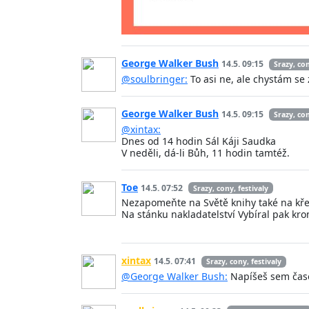
George Walker Bush
14.5. 09:15
Srazy, con
@soulbringer:
To asi ne, ale chystám se
George Walker Bush
14.5. 09:15
Srazy, con
@xintax:
Dnes od 14 hodin Sál Káji Saudka
V neděli, dá-li Bůh, 11 hodin tamtéž.
Toe
14.5. 07:52
Srazy, cony, festivaly
Nezapomeňte na Světě knihy také na kře
Na stánku nakladatelství Vybíral pak kr
xintax
14.5. 07:41
Srazy, cony, festivaly
@George Walker Bush:
Napíšeš sem časo