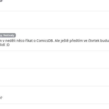
y, festivaly
am v neděli něco říkat o ComicsDB. Ale ještě předtím ve čtvrtek bud
lidí :D
y?