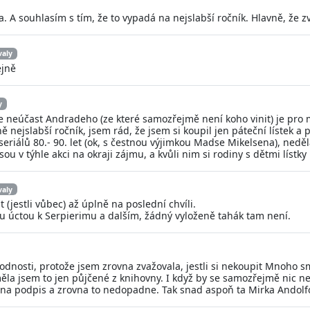
 A souhlasím s tím, že to vypadá na nejslabší ročník. Hlavně, že z
valy
ejně
y
 ale neúčast Andradeho (ze které samozřejmě není koho vinit) je pr
 nejslabší ročník, jsem rád, že jsem si koupil jen páteční lístek a 
 seriálů 80.- 90. let (ok, s čestnou výjimkou Madse Mikelsena), ned
sou v týhle akci na okraji zájmu, a kvůli nim si rodiny s dětmi lístk
valy
 (jestli vůbec) až úplně na poslední chvíli.
rou úctou k Serpierimu a dalším, žádný vyloženě tahák tam není.
dnosti, protože jsem zrovna zvažovala, jestli si nekoupit Mnoho smr
měla jsem to jen půjčené z knihovny. I když by se samozřejmě nic nes
 na podpis a zrovna to nedopadne. Tak snad aspoň ta Mirka Andolf