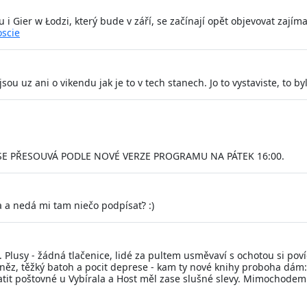
Gier w Łodzi, který bude v září, se začínají opět objevovat zajím
oscie
ou uz ani o vikendu jak je to v tech stanech. Jo to vystaviste, to byl
E PŘESOUVÁ PODLE NOVÉ VERZE PROGRAMU NA PÁTEK 16:00.
 a nedá mi tam niečo podpísať? :)
n. Plusy - žádná tlačenice, lidé za pultem usměvaví s ochotou si po
něz, těžký batoh a pocit deprese - kam ty nové knihy proboha dám:-
tit poštovné u Vybírala a Host měl zase slušné slevy. Mimochodem
.