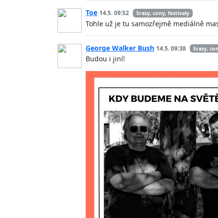
Toe
14.5. 09:52
Srazy, cony, festivaly
Tohle už je tu samozřejmě mediálně masí
George Walker Bush
14.5. 09:38
Srazy, con
Budou i jiní!