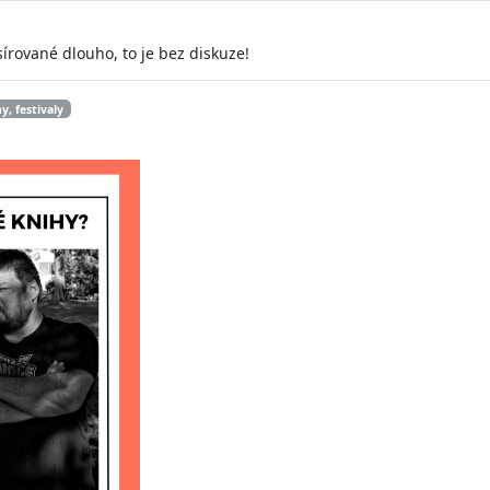
rované dlouho, to je bez diskuze!
y, festivaly