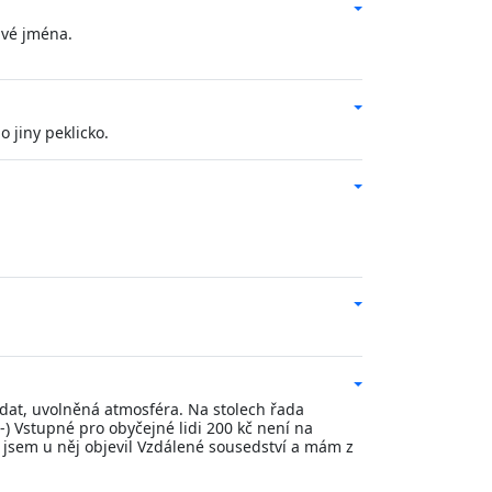
avé jména.
o jiny peklicko.
vídat, uvolněná atmosféra. Na stolech řada
) Vstupné pro obyčejné lidi 200 kč není na
 jsem u něj objevil Vzdálené sousedství a mám z