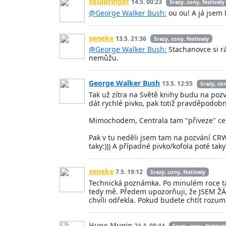
soulbringer
14.5. 00:23
Srazy, cony, festivaly
@George Walker Bush:
ou ou! A já jsem 
seneke
13.5. 21:36
Srazy, cony, festivaly
@George Walker Bush:
Stachanovce si r
nemůžu.
George Walker Bush
13.5. 12:55
Srazy, con
Tak už zítra na Světě knihy budu na poz
dát rychlé pivko, pak totiž pravděpodob
Mimochodem, Centrala tam "přiveze" c
Pak v tu neděli jsem tam na pozvání CRWE
taky:))) A případné pivko/kofola poté taky
seneke
7.5. 19:12
Srazy, cony, festivaly
Technická poznámka. Po minulém roce ta 
tedy mě. Předem upozorňuji, že JSEM ŽÁ
chvíli odřekla. Pokud budete chtít rozu
Hugo Munin
24.4. 08:44
Srazy, cony, festival