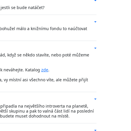
jestli se bude natáčet?
 bohužel málo a knižnímu fondu to naúčtovat
rád, když se někdo stavíte, nebo poté můžeme
tak neváhejte. Katalog
zde
.
vy místní asi všechno víte, ale můžete přijít
řipadla na největšího introverta na planetě,
í skupinu a pak to valná část lidí na poslední
ní budete muset dohodnout na místě.