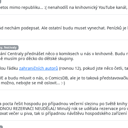
letos mimo republiku… :( nenahodíš na knihovnický YouTube kanál, 
ád nechám podepsat. Ale ostatní budu muset vynechat. Penízků je
y, festivaly
vání Centraly přednášet něco o komiksech u nás v knihovně. Budu 
ně musím pro děcko do dětské skupiny.
elou řádku
zahraničních autorů
(rovnou 12), pokud jste něco četli, 
 a budu mluvit o nás, o ComicsDB, ale je to taková představovačka, 
 možno, nebojte se mě oslovit... :-)
pocta řešit hospodu po případnou večerní slezinu po Světě knihy p
DNOU REZERVACI NEUDĚLAL! Minulý rok se udělala rezervace pro větš
movat večer u piva, tak si případnou návštěvu hospodského zaříze
y