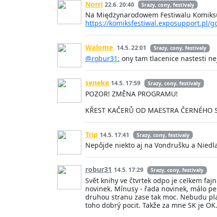
Norri
22.6. 20:40
Srazy, cony, festivaly
Na Międzynarodowem Festiwalu Komiksu i 
https://komiksfestiwal.exposupport.pl/g
Walome
14.5. 22:01
Srazy, cony, festivaly
@robur31:
ony tam tlacenice nastesti nejs
seneke
14.5. 17:59
Srazy, cony, festivaly
POZOR! ZMĚNA PROGRAMU!
KŘEST KAČERŮ OD MAESTRA ČERNÉHO S
Trip
14.5. 17:41
Srazy, cony, festivaly
Nepôjde niekto aj na Vondrušku a Niedla
robur31
14.5. 17:29
Srazy, cony, festivaly
Svět knihy ve čtvrtek odpo je celkem faj
novinek. Mínusy - řada novinek, málo pe
druhou stranu zase tak moc. Nebudu pla
toho dobrý pocit. Takže za mne SK je OK