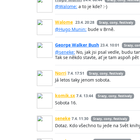
@Walome:
a to je kde? :-)
Walome
23.4. 20:28
Srazy, cony, festivaly
@Hugo Munin:
bude v Brně.
George Walker Bush
23.4. 10:01
Srazy, con
@seneke:
No, jak jsi psal vedle, budu t
Tak se někdo stavte, ať je tam aspoň pět 
Norri
7.4. 17:51
Srazy, cony, festivaly
Já letos taky jenom sobota.
komik.sx
7.4. 13:44
Srazy, cony, festivaly
Sobota 16.
seneke
7.4. 11:30
Srazy, cony, festivaly
Dotaz. Kdo všechno tu jede na Svět knih