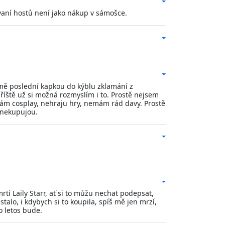
vaní hostů není jako nákup v sámošce.
o mě poslední kapkou do kýblu zklamání z
příště už si možná rozmyslím i to. Prostě nejsem
ělám cosplay, nehraju hry, nemám rád davy. Prostě
y nekupujou.
tí Laily Starr, ať si to můžu nechat podepsat,
talo, i kdybych si to koupila, spíš mě jen mrzí,
o letos bude.