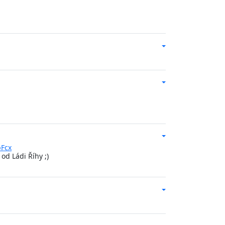
pFcx
od Ládi Říhy ;)