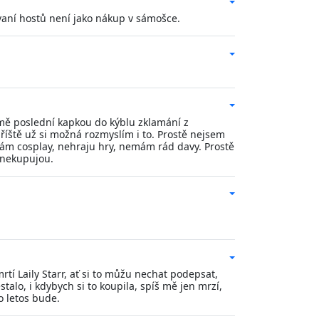
vaní hostů není jako nákup v sámošce.
o mě poslední kapkou do kýblu zklamání z
příště už si možná rozmyslím i to. Prostě nejsem
ělám cosplay, nehraju hry, nemám rád davy. Prostě
y nekupujou.
tí Laily Starr, ať si to můžu nechat podepsat,
talo, i kdybych si to koupila, spíš mě jen mrzí,
o letos bude.