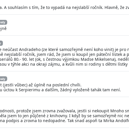
 A souhlasím s tím, že to vypadá na nejslabší ročník. Hlavně, že z
valy
ejně
y
 ale neúčast Andradeho (ze které samozřejmě není koho vinit) je pr
 nejslabší ročník, jsem rád, že jsem si koupil jen páteční lístek a 
 seriálů 80.- 90. let (ok, s čestnou výjimkou Madse Mikelsena), ned
sou v týhle akci na okraji zájmu, a kvůli nim si rodiny s dětmi lístk
valy
 (jestli vůbec) až úplně na poslední chvíli.
rou úctou k Serpierimu a dalším, žádný vyloženě tahák tam není.
dnosti, protože jsem zrovna zvažovala, jestli si nekoupit Mnoho smr
měla jsem to jen půjčené z knihovny. I když by se samozřejmě nic nes
 na podpis a zrovna to nedopadne. Tak snad aspoň ta Mirka Andolf