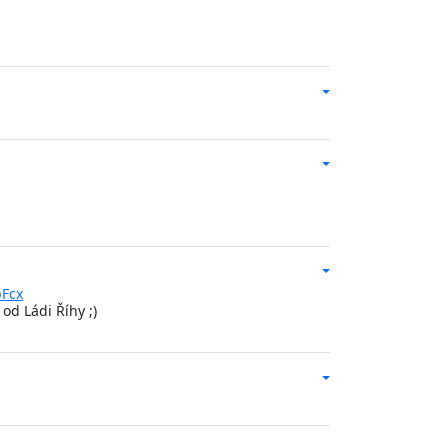
pFcx
od Ládi Říhy ;)