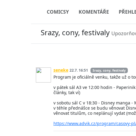
COMICSY
KOMENTÁŘE
PŘEHL
Srazy, cony, festivaly
Upozorňov
seneke
22.7. 16:51
Srazy, cony, festivaly
Program je oficiálně venku, takže už o t
v pátek sál A3 ve 12:00 hodin - Paperin
články, tak ví)
v sobotu sál C v 18:30 - Disney manga - 
v téhle přednášce se budu věnovat Disne
věnovat titulům, co neplánují vydat (mo
https://www.advik.cz/program/casovy-pl