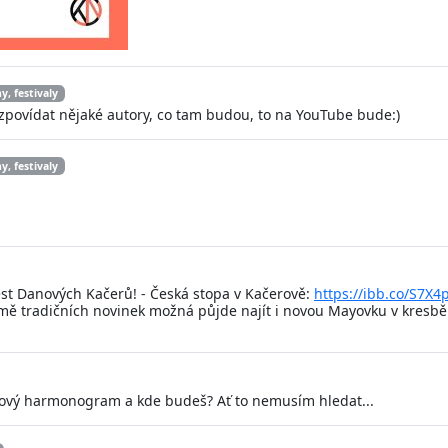
y, festivaly
 zpovídat nějaké autory, co tam budou, to na YouTube bude:)
y, festivaly
st Danových Kačerů! - Česká stopa v Kačerově:
https://ibb.co/S7X4
omě tradičních novinek možná půjde najít i novou Mayovku v kresbě 
vý harmonogram a kde budeš? Ať to nemusím hledat...