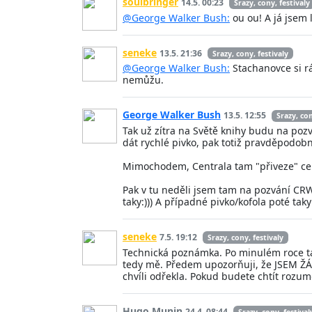
soulbringer
14.5. 00:23
Srazy, cony, festivaly
@George Walker Bush:
ou ou! A já jsem 
seneke
13.5. 21:36
Srazy, cony, festivaly
@George Walker Bush:
Stachanovce si r
nemůžu.
George Walker Bush
13.5. 12:55
Srazy, con
Tak už zítra na Světě knihy budu na poz
dát rychlé pivko, pak totiž pravděpodob
Mimochodem, Centrala tam "přiveze" c
Pak v tu neděli jsem tam na pozvání CRWE
taky:))) A případné pivko/kofola poté taky
seneke
7.5. 19:12
Srazy, cony, festivaly
Technická poznámka. Po minulém roce ta 
tedy mě. Předem upozorňuji, že JSEM ŽÁ
chvíli odřekla. Pokud budete chtít rozu
Hugo Munin
24.4. 08:44
Srazy, cony, festival