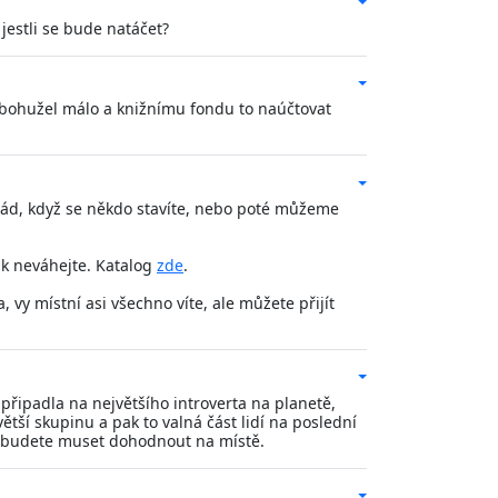
jestli se bude natáčet?
 bohužel málo a knižnímu fondu to naúčtovat
rád, když se někdo stavíte, nebo poté můžeme
tak neváhejte. Katalog
zde
.
vy místní asi všechno víte, ale můžete přijít
řipadla na největšího introverta na planetě,
í skupinu a pak to valná část lidí na poslední
ní budete muset dohodnout na místě.