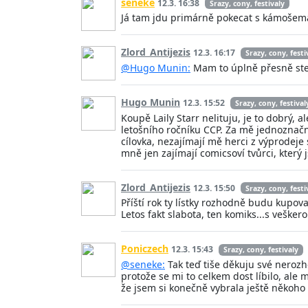
seneke
12.3. 16:38
Srazy, cony, festivaly
Já tam jdu primárně pokecat s kámošema.
Zlord_Antijezis
12.3. 16:17
Srazy, cony, festi
@Hugo Munin:
Mam to úplně přesně st
Hugo Munin
12.3. 15:52
Srazy, cony, festival
Koupě Laily Starr nelituju, je to dobrý,
letošního ročníku CCP. Za mě jednoznačně
cílovka, nezajímají mě herci z výprodeje
mně jen zajímají comicsoví tvůrci, který j
Zlord_Antijezis
12.3. 15:50
Srazy, cony, festi
Příští rok ty lístky rozhodně budu kupovat
Letos fakt slabota, ten komiks...s veške
Poniczech
12.3. 15:43
Srazy, cony, festivaly
@seneke:
Tak teď tiše děkuju své nerozho
protože se mi to celkem dost líbilo, ale 
že jsem si konečně vybrala ještě někoho