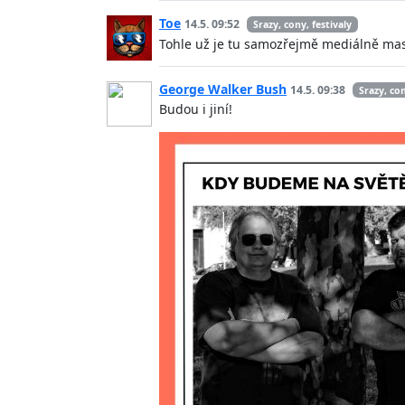
Toe
14.5. 09:52
Srazy, cony, festivaly
Tohle už je tu samozřejmě mediálně masí
George Walker Bush
14.5. 09:38
Srazy, con
Budou i jiní!