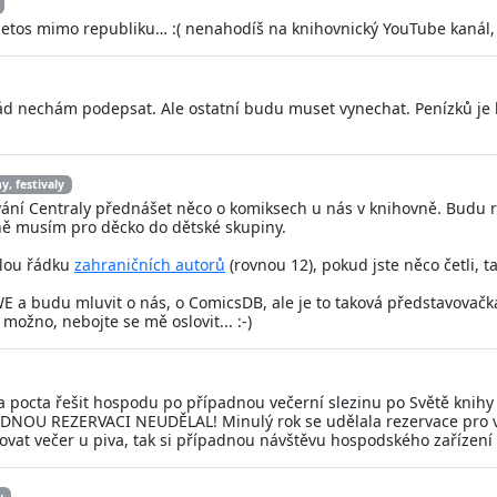
letos mimo republiku… :( nenahodíš na knihovnický YouTube kanál, 
ád nechám podepsat. Ale ostatní budu muset vynechat. Penízků je
y, festivaly
vání Centraly přednášet něco o komiksech u nás v knihovně. Budu 
ně musím pro děcko do dětské skupiny.
elou řádku
zahraničních autorů
(rovnou 12), pokud jste něco četli, 
 a budu mluvit o nás, o ComicsDB, ale je to taková představovačka, 
 možno, nebojte se mě oslovit... :-)
pocta řešit hospodu po případnou večerní slezinu po Světě knihy p
DNOU REZERVACI NEUDĚLAL! Minulý rok se udělala rezervace pro větš
movat večer u piva, tak si případnou návštěvu hospodského zaříze
y