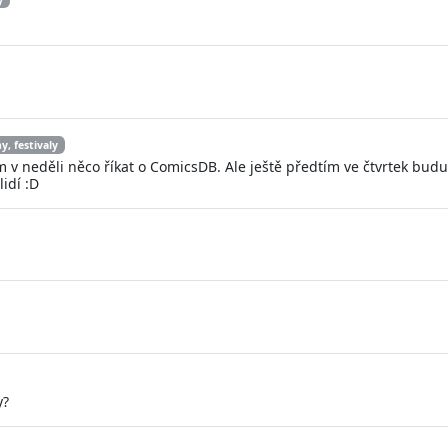
y, festivaly
am v neděli něco říkat o ComicsDB. Ale ještě předtím ve čtvrtek bud
lidí :D
y?