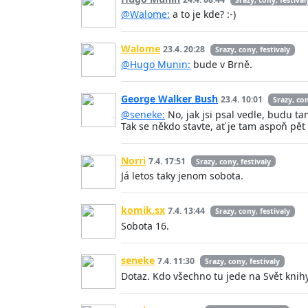
@Walome:
a to je kde? :-)
Walome
23.4. 20:28
Srazy, cony, festivaly
@Hugo Munin:
bude v Brně.
George Walker Bush
23.4. 10:01
Srazy, con
@seneke:
No, jak jsi psal vedle, budu t
Tak se někdo stavte, ať je tam aspoň pět 
Norri
7.4. 17:51
Srazy, cony, festivaly
Já letos taky jenom sobota.
komik.sx
7.4. 13:44
Srazy, cony, festivaly
Sobota 16.
seneke
7.4. 11:30
Srazy, cony, festivaly
Dotaz. Kdo všechno tu jede na Svět knih