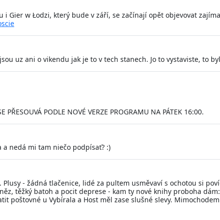
Gier w Łodzi, který bude v září, se začínají opět objevovat zajím
oscie
ou uz ani o vikendu jak je to v tech stanech. Jo to vystaviste, to byl
E PŘESOUVÁ PODLE NOVÉ VERZE PROGRAMU NA PÁTEK 16:00.
 a nedá mi tam niečo podpísať? :)
n. Plusy - žádná tlačenice, lidé za pultem usměvaví s ochotou si po
něz, těžký batoh a pocit deprese - kam ty nové knihy proboha dám:-
tit poštovné u Vybírala a Host měl zase slušné slevy. Mimochodem
.