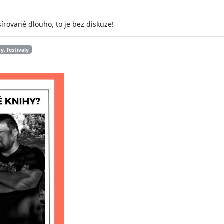
rované dlouho, to je bez diskuze!
y, festivaly