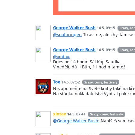
George Walker Bush
14.5. 09:15
Srazy, con
@soulbringer:
To asi ne, ale chystám se
George Walker Bush
14.5. 09:15
Srazy, con
@xintax:
Dnes od 14 hodin Sál Káji Saudka
V neděli, dá-li Bůh, 11 hodin tamtéž.
Toe
14.5. 07:52
Srazy, cony, festivaly
Nezapomeňte na Světě knihy také na kře
Na stánku nakladatelství Vybíral pak kr
xintax
14.5. 07:41
Srazy, cony, festivaly
@George Walker Bush:
Napíšeš sem časo