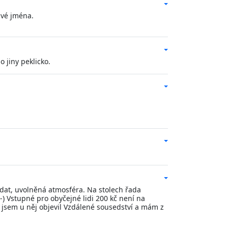
avé jména.
o jiny peklicko.
vídat, uvolněná atmosféra. Na stolech řada
) Vstupné pro obyčejné lidi 200 kč není na
 jsem u něj objevil Vzdálené sousedství a mám z