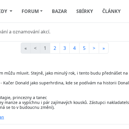
EDY
FORUM
BAZAR
SBÍRKY
ČLÁNKY
ání a oznamování akcí.
«
<
1
2
3
4
5
>
»
om můžu mluvit. Stejně, jako minulý rok, i tento budu přednášet n
ik - Kačer Donald jako superhrdina, kde se podívám na historii Don
Magie, princezny a tanec
y manze a vypíchnu i pár zajímavých kousků. Zástupci nakladatels
žná se to v budoucnu změní).
an