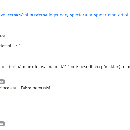
vel-comics/sal-buscema-legendary-spectacular-spider-man-artis
to!
stal... :-(
ul, teď nám někdo psal na instáč "mně nesedí ten pán, který to mo
ka
emoce asi... Takže nemusíš!
ka