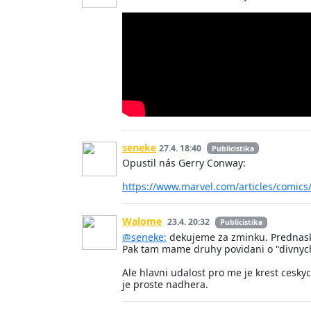
seneke
27.4. 18:40
Publicistika
Opustil nás Gerry Conway:
https://www.marvel.com/articles/comic
Walome
23.4. 20:32
Publicistika
@seneke:
dekujeme za zminku. Prednaska
Pak tam mame druhy povidani o "divnych k
Ale hlavni udalost pro me je krest ceskyc
je proste nadhera.