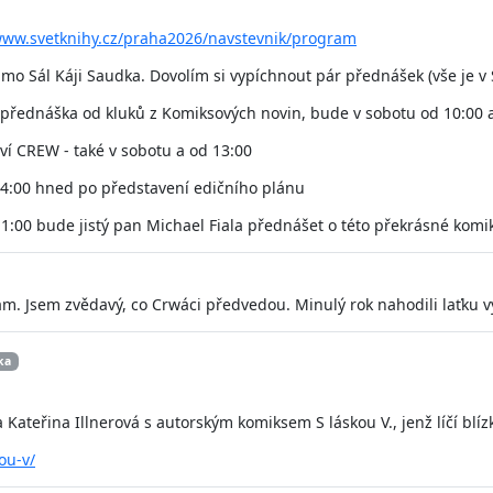
www.svetknihy.cz/praha2026/navstevnik/program
 Sál Káji Saudka. Dovolím si vypíchnout pár přednášek (vše je v 
 přednáška od kluků z Komiksových novin, bude v sobotu od 10:00
ví CREW - také v sobotu a od 13:00
14:00 hned po představení edičního plánu
11:00 bude jistý pan Michael Fiala přednášet o této překrásné kom
am. Jsem zvědavý, co Crwáci předvedou. Minulý rok nahodili laťku v
ka
 Kateřina Illnerová s autorským komiksem S láskou V., jenž líčí blí
ou-v/