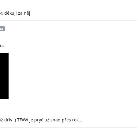
, děkuji za něj
ka
u:
ž dřív :) TFAW je pryč už snad přes rok...