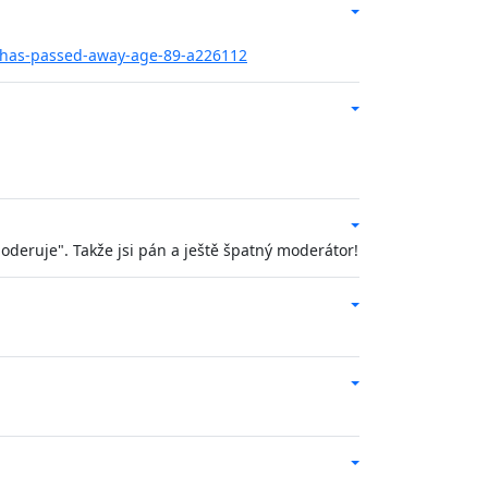
t-has-passed-away-age-89-a226112
deruje". Takže jsi pán a ještě špatný moderátor!