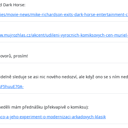
d Dark Horse:
ies/movie-news/mike-richardson-exits-dark-horse-entertainment-
w.mujrozhlas.cz/akcent/udileni-vyrocnich-komiksovych-cen-muriel-
hovorů, prosím!
lně sleduje se asi nic nového nedozví, ale když ono se s ním ned
FkF5huuE70A-
 neděli mám přednášku (překvapivě o komiksu):
co-a-jeho-experiment-o-modernizaci-arkadovych-klasik