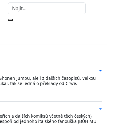
honen Jumpu, ale i z dalších časopisů. Velkou
ukal, tak se jedná o překlady od Crwe.
řích a dalších komiksů včetně těch českých)
Alespoň od jednoho italského fanouška (BŮH MU