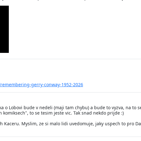
s/remembering-gerry-conway-1952-2026
 o Lobovi bude v nedeli (maji tam chybu) a bude to vyzva, na to s
omiksech", to se tesim jeste vic. Tak snad nekdo prijde :)
h Kaceru. Myslim, ze si malo lidi uvedomuje, jaky uspech to pro Dan