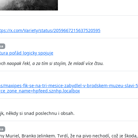
tps://x.com/Variety/status/2059667215637520595
ka
atura pořád logicky spojuje
ych naopak řekl, a za tím si stojím, že mladí více čtou.
cas/maxipes-fik-se-na-tri-mesice-zabydlel-v-brodskem-muzeu-slavi-
rce_zone_name=hpfeed.sznhp.localbox
jk, někdy si snad poslechnu i obsah.
ka
Muriel, Branko Jelinkem. Tvrdí, že na pivo nechodí, což je škoda, 