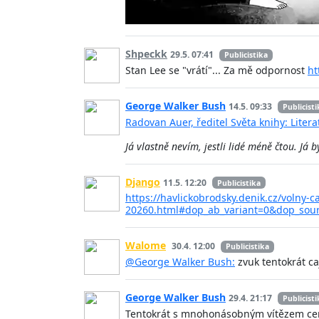
Shpeckk
29.5. 07:41
Publicistika
Stan Lee se "vrátí"... Za mě odpornost
ht
George Walker Bush
14.5. 09:33
Publicisti
Radovan Auer, ředitel Světa knihy: Liter
Já vlastně nevím, jestli lidé méně čtou. Já b
Django
11.5. 12:20
Publicistika
https://havlickobrodsky.denik.cz/volny-
20260.html#dop_ab_variant=0&dop_sou
Walome
30.4. 12:00
Publicistika
@George Walker Bush:
zvuk tentokrát ca
George Walker Bush
29.4. 21:17
Publicisti
Tentokrát s mnohonásobným vítězem ceny 