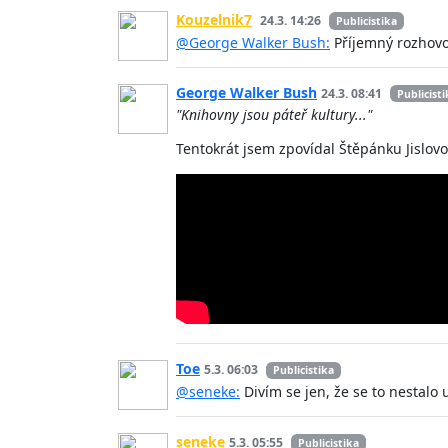
Kouzelnik7
24.3. 14:26
Publicistika
@George Walker Bush:
Příjemný rozhovor
George Walker Bush
24.3. 08:41
Publicisti
"Knihovny jsou páteř kultury..."
Tentokrát jsem zpovídal Štěpánku Jislovo
Toe
5.3. 06:03
Publicistika
@seneke:
Divím se jen, že se to nestalo u
seneke
5.3. 05:55
Publicistika