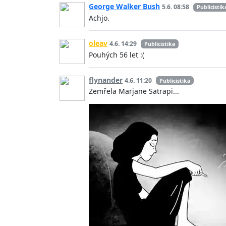
George Walker Bush
5.6. 08:58
Publicistik
Achjo.
oleav
4.6. 14:29
Publicistika
Pouhých 56 let :(
flynander
4.6. 11:20
Publicistika
Zemřela Marjane Satrapi...