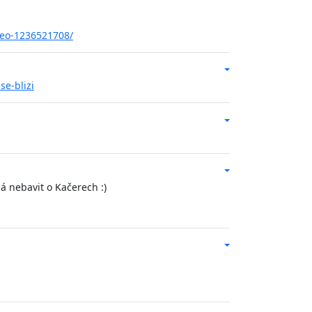
ceo-1236521708/
se-blizi
á nebavit o Kačerech :)