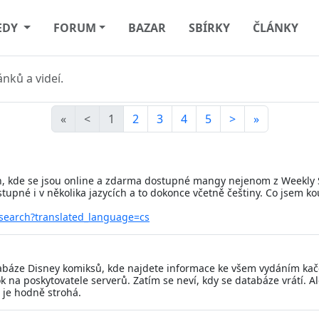
EDY
FORUM
BAZAR
SBÍRKY
ČLÁNKY
nků a videí.
«
<
1
2
3
4
5
>
»
n, kde se jsou online a zdarma dostupné mangy nejenom z Weekly S
upné i v několika jazycích a to dokonce včetně češtiny. Co jsem ko
/search?translated_language=cs
abáze Disney komiksů, kde najdete informace ke všem vydáním kače
 na poskytovatele serverů. Zatím se neví, kdy se databáze vrátí. 
 je hodně strohá.