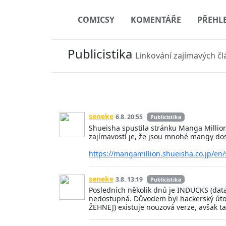
COMICSY
KOMENTÁŘE
PŘEHL
Publicistika
Linkování zajímavých člá
seneke
6.8. 20:55
Publicistika
Shueisha spustila stránku Manga Millio
zajímavostí je, že jsou mnohé mangy dost
https://mangamillion.shueisha.co.jp/en
seneke
3.8. 13:19
Publicistika
Posledních několik dnů je INDUCKS (dat
nedostupná. Důvodem byl hackerský útok
ŽEHNEJ) existuje nouzová verze, avšak ta