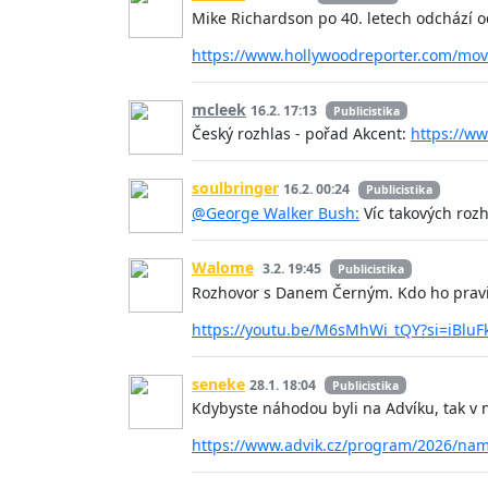
Mike Richardson po 40. letech odchází o
https://www.hollywoodreporter.com/mov
mcleek
16.2. 17:13
Publicistika
Český rozhlas - pořad Akcent:
https://ww
soulbringer
16.2. 00:24
Publicistika
@George Walker Bush:
Víc takových roz
Walome
3.2. 19:45
Publicistika
Rozhovor s Danem Černým. Kdo ho pravide
https://youtu.be/M6sMhWi_tQY?si=iBlu
seneke
28.1. 18:04
Publicistika
Kdybyste náhodou byli na Advíku, tak v
https://www.advik.cz/program/2026/nam