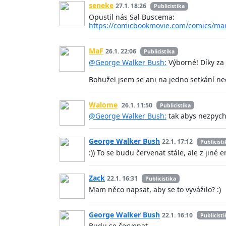
seneke
27.1. 18:26
Publicistika
Opustil nás Sal Buscema:
https://comicbookmovie.com/comics/mar
MaF
26.1. 22:06
Publicistika
@George Walker Bush:
Výborné! Díky za 
Bohužel jsem se ani na jedno setkání nedo
Walome
26.1. 11:50
Publicistika
@George Walker Bush:
tak abys nezpychn
George Walker Bush
22.1. 17:12
Publicisti
:)) To se budu červenat stále, ale z jiné 
Zack
22.1. 16:31
Publicistika
Mam něco napsat, aby se to vyvážilo? :)
George Walker Bush
22.1. 16:10
Publicisti
Budu se červenat.