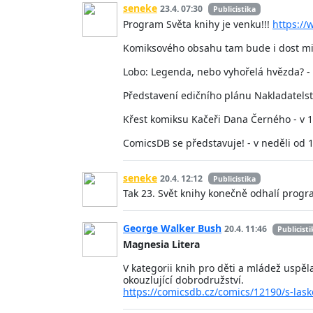
seneke
23.4. 07:30
Publicistika
Program Světa knihy je venku!!!
https://
Komiksového obsahu tam bude i dost mimo
Lobo: Legenda, nebo vyhořelá hvězda? -
Představení edičního plánu Nakladatelst
Křest komiksu Kačeři Dana Černého - v 
ComicsDB se představuje! - v neděli od 
seneke
20.4. 12:12
Publicistika
Tak 23. Svět knihy konečně odhalí progr
George Walker Bush
20.4. 11:46
Publicisti
Magnesia Litera
V kategorii knih pro děti a mládež uspěla
okouzlující dobrodružství.
https://comicsdb.cz/comics/12190/s-lask