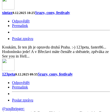
xintax
Srazy, cony, festivaly
9.12.2025 10:25
Odpovědět
Permalink
Poslat zprávu
Koukám, že ten jih je opravdu druhá Praha. :-) 123peta, faster86...
Hodonínsko jede! A v Břeclavi máte čtenáře a sběratele, zpěváka ze
See you in Hell...
123peta
Srazy, cony, festivaly
9.12.2025 09:55
Odpovědět
Permalink
Poslat zprávu
@soulbringer: