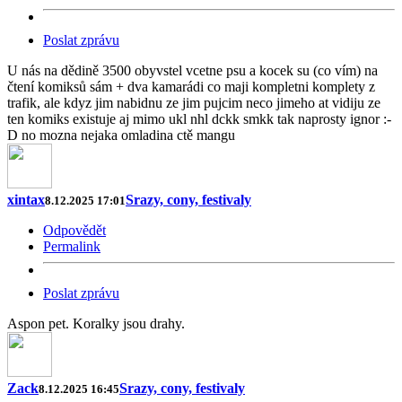
Poslat zprávu
U nás na dědině 3500 obyvstel vcetne psu a kocek su (co vím) na
čtení komiksů sám + dva kamarádi co maji kompletni komplety z
trafik, ale kdyz jim nabidnu ze jim pujcim neco jimeho at vidiju ze
ten komiks existuje aj mimo ukl nhl dckk smkk tak naprosty ignor :-
D no mozna nejaka omladina ctě mangu
xintax
Srazy, cony, festivaly
8.12.2025 17:01
Odpovědět
Permalink
Poslat zprávu
Aspon pet. Koralky jsou drahy.
Zack
Srazy, cony, festivaly
8.12.2025 16:45