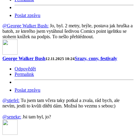
Poslat zprávu
@George Walker Bush:
Jo, byl. 2 metry, brýle, postava jak hruška a
batoh, ze kterého jsem vytáhnul šedivou Comics point igelitku se
stohem knížek na podpis. To nešlo přehlédnout.
George Walker Bush
Srazy, cony, festivaly
12.11.2025 10:24
Odpovědět
Permalink
Poslat zprávu
@stiefel:
Tu jsem tam včera taky potkal a zvala, rád bych, ale
nevím, jestli to kvůli dítěti dám. Možná ho vezmu s sebou:)
@seneke:
Jsi tam byl, jo?