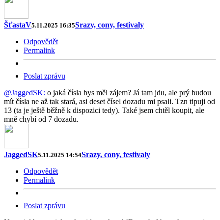
ŠťastaV
Srazy, cony, festivaly
5.11.2025 16:35
Odpovědět
Permalink
Poslat zprávu
@JaggedSK:
o jaká čísla bys měl zájem? Já tam jdu, ale prý budou
mít čísla ne až tak stará, asi deset čísel dozadu mi psali. Tzn tipuji od
13 (ta je ještě běžně k dispozici tedy). Také jsem chtěl koupit, ale
mně chybí od 7 dozadu.
JaggedSK
Srazy, cony, festivaly
5.11.2025 14:54
Odpovědět
Permalink
Poslat zprávu