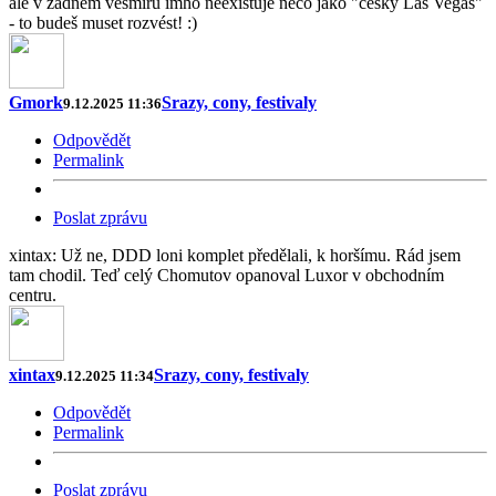
ale v žádném vesmíru imho neexistuje něco jako "český Las Vegas"
- to budeš muset rozvést! :)
Gmork
Srazy, cony, festivaly
9.12.2025 11:36
Odpovědět
Permalink
Poslat zprávu
xintax: Už ne, DDD loni komplet předělali, k horšímu. Rád jsem
tam chodil. Teď celý Chomutov opanoval Luxor v obchodním
centru.
xintax
Srazy, cony, festivaly
9.12.2025 11:34
Odpovědět
Permalink
Poslat zprávu