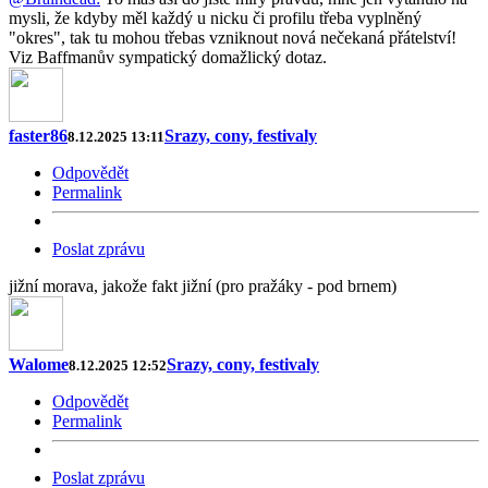
mysli, že kdyby měl každý u nicku či profilu třeba vyplněný
"okres", tak tu mohou třebas vzniknout nová nečekaná přátelství!
Viz Baffmanův sympatický domažlický dotaz.
faster86
Srazy, cony, festivaly
8.12.2025 13:11
Odpovědět
Permalink
Poslat zprávu
jižní morava, jakože fakt jižní (pro pražáky - pod brnem)
Walome
Srazy, cony, festivaly
8.12.2025 12:52
Odpovědět
Permalink
Poslat zprávu