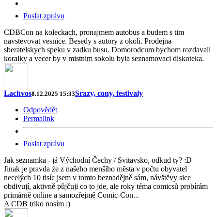
Poslat zprávu
CDBCon na koleckach, pronajmem autobus a budem s tim
navstevovat vesnice. Besedy s autory z okoli. Prodejna
sberatelskych speku v zadku busu. Domorodcum bychom rozdavali
koralky a vecer by v mistnim sokolu byla seznamovaci diskoteka.
Lachvos
Srazy, cony, festivaly
8.12.2025 15:33
Odpovědět
Permalink
Poslat zprávu
Jak seznamka - já Východní Čechy / Svitavsko, odkud ty? :D
Jinak je pravda že z našeho menšího města v počtu obyvatel
necelých 10 tisíc jsem v tomto beznadějně sám, návštěvy sice
obdivují, aktivně půjčuji co to jde, ale roky téma comicsů probírám
primárně online a samozřejmě Comic-Con...
A CDB triko nosím :)