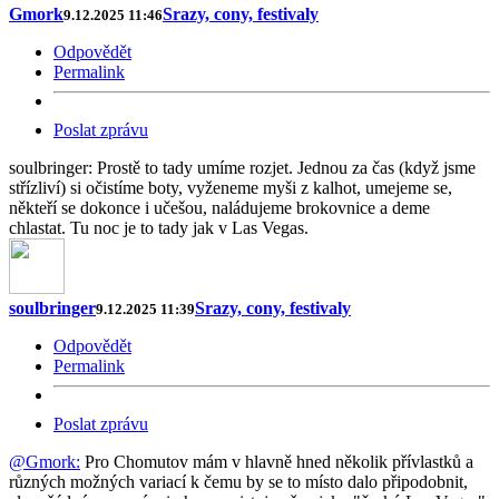
Gmork
Srazy, cony, festivaly
9.12.2025 11:46
Odpovědět
Permalink
Poslat zprávu
soulbringer: Prostě to tady umíme rozjet. Jednou za čas (když jsme
střízliví) si očistíme boty, vyženeme myši z kalhot, umejeme se,
někteří se dokonce i učešou, naládujeme brokovnice a deme
chlastat. Tu noc je to tady jak v Las Vegas.
soulbringer
Srazy, cony, festivaly
9.12.2025 11:39
Odpovědět
Permalink
Poslat zprávu
@Gmork:
Pro Chomutov mám v hlavně hned několik přívlastků a
různých možných variací k čemu by se to místo dalo připodobnit,