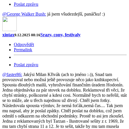
Poslat zprávu
@George Walker Bush:
já jsem všudezdejší, panáčku! :)
xintax
Srazy, cony, festivaly
9.12.2025 08:16
Odpovědět
Permalink
Poslat zprávu
@faster86:
Jakýsi Milan Křivák (ach to jméno :-)), Snad tam
provozoval nebo možná ještě provozuje něco jako knihkupectví.
Spousta dlouhých mailů, vyhrožování finančním úradem Hodonín.
Jedna objednávka za pár stovek na dobírku. Reklamoval tři věci, že
chybí stránky, poškozené a kdesi cosi. Normálně bych to neřešil, stát
se to může, ale u třech najednou už divný. Chtěl jsem fotky.
Následovala spousta výmluv, že nemá foťák,nemá čas.... Tak jsem
mu napsal, aby je poslal zpátky. Chtěl poslat na dobírku, což jsem
odmítl s odkazem na obchodní podmínky. Prostě to asi jen zkoušel.
Jedna z reklamovaných byl Tarzan - Ilustrované sešity z r. 1969, že
mu tam chybí strana 11 a 12. Je to sešit, takže by mu tam musela