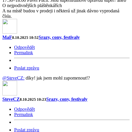
17:30–18:00 Pavel Pilch: Jsou superhrdinové opravdu super? aneb
O nejpodivnějších pláštěnkářích
A na místě budou v prodeji i některá už jinak dávno vyprodaná
čísla.
MaF
Srazy, cony, festivaly
8.10.2025 10:52
Odpovědět
Permalink
Poslat zprávu
@SteveCZ:
díky! jak jsem mohl zapomenout!?
SteveCZ
Srazy, cony, festivaly
8.10.2025 10:23
Odpovědět
Permalink
Poslat zprávu