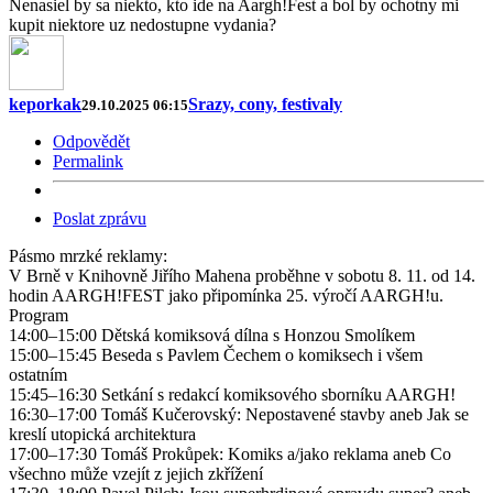
Nenasiel by sa niekto, kto ide na Aargh!Fest a bol by ochotny mi
kupit niektore uz nedostupne vydania?
keporkak
Srazy, cony, festivaly
29.10.2025 06:15
Odpovědět
Permalink
Poslat zprávu
Pásmo mrzké reklamy:
V Brně v Knihovně Jiřího Mahena proběhne v sobotu 8. 11. od 14.
hodin AARGH!FEST jako připomínka 25. výročí AARGH!u.
Program
14:00–15:00 Dětská komiksová dílna s Honzou Smolíkem
15:00–15:45 Beseda s Pavlem Čechem o komiksech i všem
ostatním
15:45–16:30 Setkání s redakcí komiksového sborníku AARGH!
16:30–17:00 Tomáš Kučerovský: Nepostavené stavby aneb Jak se
kreslí utopická architektura
17:00–17:30 Tomáš Prokůpek: Komiks a/jako reklama aneb Co
všechno může vzejít z jejich zkřížení