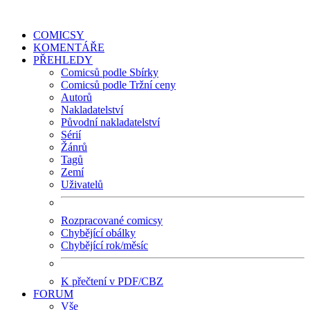
COMICSY
KOMENTÁŘE
PŘEHLEDY
Comicsů podle Sbírky
Comicsů podle Tržní ceny
Autorů
Nakladatelství
Původní nakladatelství
Sérií
Žánrů
Tagů
Zemí
Uživatelů
Rozpracované comicsy
Chybějící obálky
Chybějící rok/měsíc
K přečtení v PDF/CBZ
FORUM
Vše