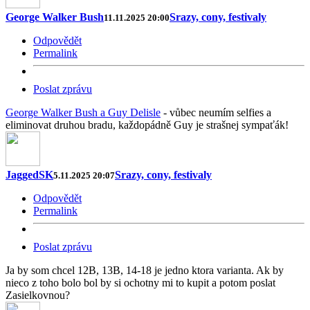
George Walker Bush
Srazy, cony, festivaly
11.11.2025 20:00
Odpovědět
Permalink
Poslat zprávu
George Walker Bush a Guy Delisle
- vůbec neumím selfies a
eliminovat druhou bradu, každopádně Guy je strašnej sympaťák!
JaggedSK
Srazy, cony, festivaly
5.11.2025 20:07
Odpovědět
Permalink
Poslat zprávu
Ja by som chcel 12B, 13B, 14-18 je jedno ktora varianta. Ak by
nieco z toho bolo bol by si ochotny mi to kupit a potom poslat
Zasielkovnou?