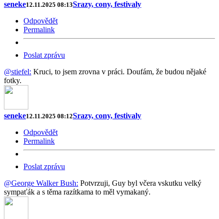
seneke
Srazy, cony, festivaly
12.11.2025 08:13
Odpovědět
Permalink
Poslat zprávu
@stiefel:
Kruci, to jsem zrovna v práci. Doufám, že budou nějaké
fotky.
seneke
Srazy, cony, festivaly
12.11.2025 08:12
Odpovědět
Permalink
Poslat zprávu
@George Walker Bush:
Potvrzuji, Guy byl včera vskutku velký
sympaťák a s těma razítkama to měl vymakaný.