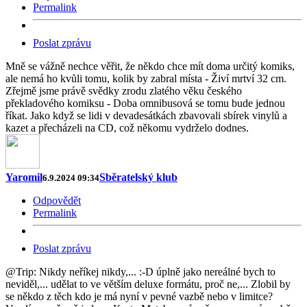
Permalink
Poslat zprávu
Mně se vážně nechce věřit, že někdo chce mít doma určitý komiks,
ale nemá ho kvůli tomu, kolik by zabral místa - Živí mrtví 32 cm.
Zřejmě jsme právě svědky zrodu zlatého věku českého
překladového komiksu - Doba omnibusová se tomu bude jednou
říkat. Jako když se lidi v devadesátkách zbavovali sbírek vinylů a
kazet a přecházeli na CD, což někomu vydrželo dodnes.
Yaromil
Sběratelský klub
6.9.2024 09:34
Odpovědět
Permalink
Poslat zprávu
@Trip: Nikdy neříkej nikdy,... :-D úplně jako nereálné bych to
neviděl,... udělat to ve větším deluxe formátu, proč ne,... Zlobil by
se někdo z těch kdo je má nyní v pevné vazbě nebo v limitce?