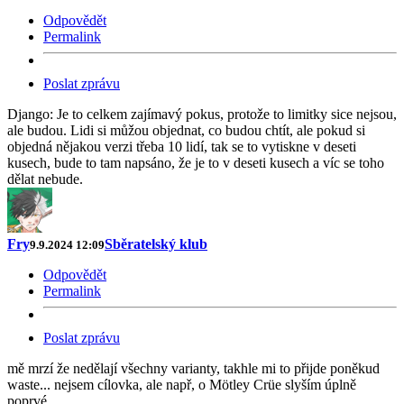
Odpovědět
Permalink
Poslat zprávu
Django: Je to celkem zajímavý pokus, protože to limitky sice nejsou,
ale budou. Lidi si můžou objednat, co budou chtít, ale pokud si
objedná nějakou verzi třeba 10 lidí, tak se to vytiskne v deseti
kusech, bude to tam napsáno, že je to v deseti kusech a víc se toho
dělat nebude.
Fry
Sběratelský klub
9.9.2024 12:09
Odpovědět
Permalink
Poslat zprávu
mě mrzí že nedělají všechny varianty, takhle mi to přijde poněkud
waste... nejsem cílovka, ale např, o Mötley Crüe slyším úplně
poprvé.