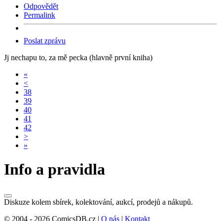
Odpovědět
Permalink
Poslat zprávu
Jj nechapu to, za mě pecka (hlavně první kniha)
«
<
38
39
40
41
42
>
»
Info a pravidla
Diskuze kolem sbírek, kolektování, aukcí, prodejů a nákupů.
© 2004 - 2026 ComicsDB.cz |
O nás
|
Kontakt