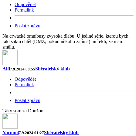
Odpovědět
Permalink
Poslat zprávu
Na crwácké omnibusy zvysoka dlabu. U jediné série, kterou bych
fakt sakra chtěl (DMZ, pokud někoho zajímá) mi řekli, že mám
smůlu.
Alfi
Sběratelský klub
7.9.2024 08:55
Odpovědět
Permalink
Poslat zprávu
Taky som za Donžon
Yaromil
Sběratelský klub
7.9.2024 01:27