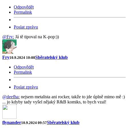
Odpovědět
Permalink
Poslat zprávu
@Fry:
Já tě tipoval na K-pop:))
Fry
Sběratelský klub
10.9.2024 10:08
Odpovědět
Permalink
Poslat zprávu
@deefha:
nejsem metalista ani rocker, takže to jde úplně mimo mě :)
... jo kdyby tady vyšel nějaký R&B komiks, to bych vzal!
flynander
Sběratelský klub
10.9.2024 09:57