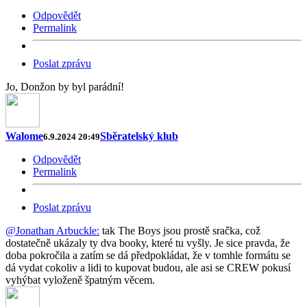
Odpovědět
Permalink
Poslat zprávu
Jo, Donžon by byl parádní!
Walome
Sběratelský klub
6.9.2024 20:49
Odpovědět
Permalink
Poslat zprávu
@Jonathan Arbuckle:
tak The Boys jsou prostě sračka, což
dostatečně ukázaly ty dva booky, které tu vyšly. Je sice pravda, že
doba pokročila a zatím se dá předpokládat, že v tomhle formátu se
dá vydat cokoliv a lidi to kupovat budou, ale asi se CREW pokusí
vyhýbat vyloženě špatným věcem.