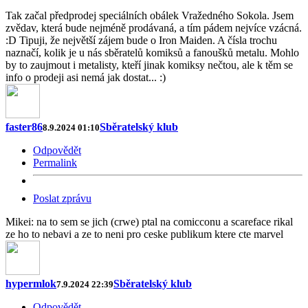
Tak začal předprodej speciálních obálek Vražedného Sokola. Jsem
zvědav, která bude nejméně prodávaná, a tím pádem nejvíce vzácná.
:D Tipuji, že největší zájem bude o Iron Maiden. A čísla trochu
naznačí, kolik je u nás sběratelů komiksů a fanoušků metalu. Mohlo
by to zaujmout i metalisty, kteří jinak komiksy nečtou, ale k těm se
info o prodeji asi nemá jak dostat... :)
faster86
Sběratelský klub
8.9.2024 01:10
Odpovědět
Permalink
Poslat zprávu
Mikei: na to sem se jich (crwe) ptal na comicconu a scareface rikal
ze ho to nebavi a ze to neni pro ceske publikum ktere cte marvel
hypermlok
Sběratelský klub
7.9.2024 22:39
Odpovědět