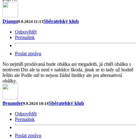
Django
Sběratelský klub
9.9.2024 11:13
Odpovědět
Permalink
Poslat zprávu
No nejmíň prodávaná bude obálka asi megadeth, já chtěl obálku s
motivem Dio ale ta není v nabídce škoda, jinak se to tady už hodně
řešilo ale Podle mě to nejsou žádní limítky ale jen alternativní
obálky.
flynander
Sběratelský klub
9.9.2024 10:14
Odpovědět
Permalink
Poslat zprávu