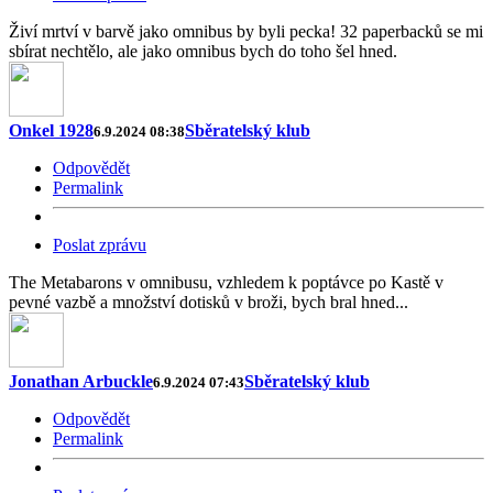
Živí mrtví v barvě jako omnibus by byli pecka! 32 paperbacků se mi
sbírat nechtělo, ale jako omnibus bych do toho šel hned.
Onkel 1928
Sběratelský klub
6.9.2024 08:38
Odpovědět
Permalink
Poslat zprávu
The Metabarons v omnibusu, vzhledem k poptávce po Kastě v
pevné vazbě a množství dotisků v broži, bych bral hned...
Jonathan Arbuckle
Sběratelský klub
6.9.2024 07:43
Odpovědět
Permalink