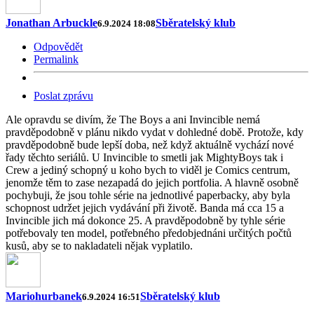
Jonathan Arbuckle
Sběratelský klub
6.9.2024 18:08
Odpovědět
Permalink
Poslat zprávu
Ale opravdu se divím, že The Boys a ani Invincible nemá
pravděpodobně v plánu nikdo vydat v dohledné době. Protože, kdy
pravděpodobně bude lepší doba, než když aktuálně vychází nové
řady těchto seriálů. U Invincible to smetli jak MightyBoys tak i
Crew a jediný schopný u koho bych to viděl je Comics centrum,
jenomže těm to zase nezapadá do jejich portfolia. A hlavně osobně
pochybuji, že jsou tohle série na jednotlivé paperbacky, aby byla
schopnost udržet jejich vydávání při životě. Banda má cca 15 a
Invincible jich má dokonce 25. A pravděpodobně by tyhle série
potřebovaly ten model, potřebného předobjednáni určitých počtů
kusů, aby se to nakladateli nějak vyplatilo.
Mariohurbanek
Sběratelský klub
6.9.2024 16:51