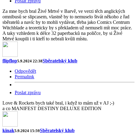
Poslat zprávu
Za mne bych bral Živé Mrtvé v Barvě, ve verzi těch anglických
omnibusů se slipcasem, vlastně by to nemuselo štvát někoho z řad
sběratelů a navíc by to mohli vydávat, třeba jako Comics Centrum
Witchblade a teoreticky by s překladem už nemuseli mít moc práce.
A taky vzhledem k délce 32 paperbacků na poličce, by si Živé
Mrtvé koupili i ti kteří to nebrali kvůli místu.
flipflop
Sběratelský klub
5.9.2024 22:38
Odpovědět
Permalink
Poslat zprávu
Love & Rockets bych také bral, i když to mám už v AJ ;-)
a co MANIFEST DESTINY DELUXE EDITION
kinak
Sběratelský klub
5.9.2024 15:59