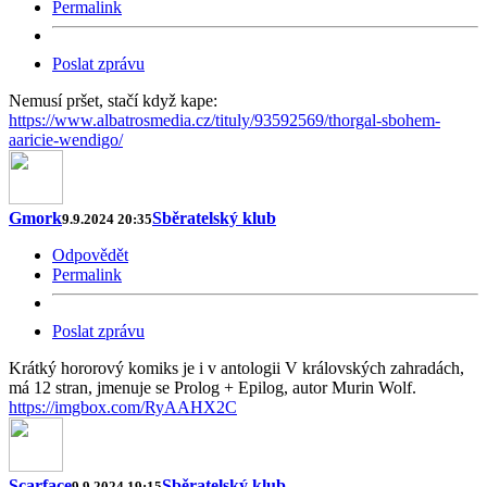
Permalink
Poslat zprávu
Nemusí pršet, stačí když kape:
https://www.albatrosmedia.cz/tituly/93592569/thorgal-sbohem-
aaricie-wendigo/
Gmork
Sběratelský klub
9.9.2024 20:35
Odpovědět
Permalink
Poslat zprávu
Krátký hororový komiks je i v antologii V královských zahradách,
má 12 stran, jmenuje se Prolog + Epilog, autor Murin Wolf.
https://imgbox.com/RyAAHX2C
Scarface
Sběratelský klub
9.9.2024 19:15