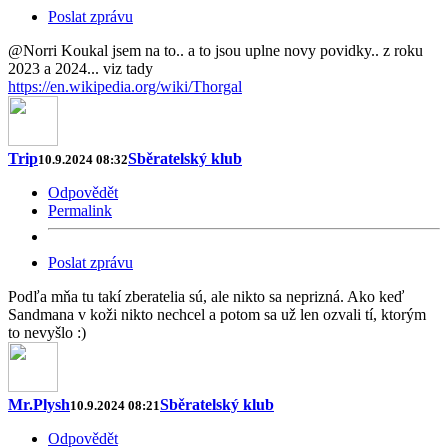
Poslat zprávu
@Norri Koukal jsem na to.. a to jsou uplne novy povidky.. z roku
2023 a 2024... viz tady
https://en.wikipedia.org/wiki/Thorgal
Trip
Sběratelský klub
10.9.2024 08:32
Odpovědět
Permalink
Poslat zprávu
Podľa mňa tu takí zberatelia sú, ale nikto sa neprizná. Ako keď
Sandmana v koži nikto nechcel a potom sa už len ozvali tí, ktorým
to nevyšlo :)
Mr.Plysh
Sběratelský klub
10.9.2024 08:21
Odpovědět