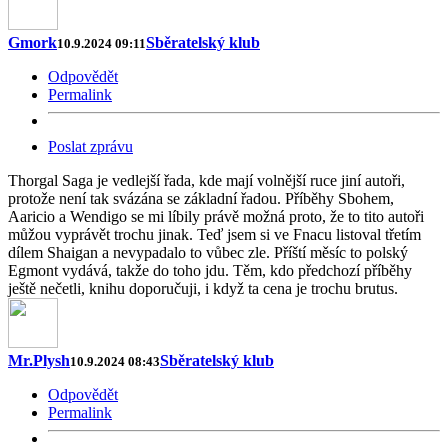
Gmork
Sběratelský klub
10.9.2024 09:11
Odpovědět
Permalink
Poslat zprávu
Thorgal Saga je vedlejší řada, kde mají volnější ruce jiní autoři,
protože není tak svázána se základní řadou. Příběhy Sbohem,
Aaricio a Wendigo se mi líbily právě možná proto, že to tito autoři
můžou vyprávět trochu jinak. Teď jsem si ve Fnacu listoval třetím
dílem Shaigan a nevypadalo to vůbec zle. Příští měsíc to polský
Egmont vydává, takže do toho jdu. Těm, kdo předchozí příběhy
ještě nečetli, knihu doporučuji, i když ta cena je trochu brutus.
Mr.Plysh
Sběratelský klub
10.9.2024 08:43
Odpovědět
Permalink