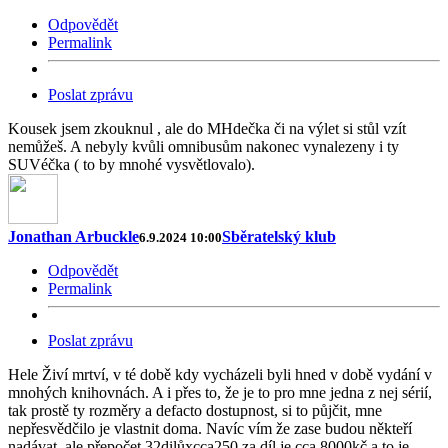
Odpovědět
Permalink
Poslat zprávu
Kousek jsem zkouknul , ale do MHdečka či na výlet si stůl vzít
nemůžeš. A nebyly kvůli omnibusům nakonec vynalezeny i ty
SUVéčka ( to by mnohé vysvětlovalo).
Jonathan Arbuckle
Sběratelský klub
6.9.2024 10:00
Odpovědět
Permalink
Poslat zprávu
Hele Živí mrtví, v té době kdy vycházeli byli hned v době vydání v
mnohých knihovnách. A i přes to, že je to pro mne jedna z nej sérií,
tak prostě ty rozměry a defacto dostupnost, si to půjčit, mne
nepřesvědčilo je vlastnit doma. Navíc vím že zase budou někteří
nadávat, ale přepočet 32dilůxcca250 za díl je cca 8000kč a to je