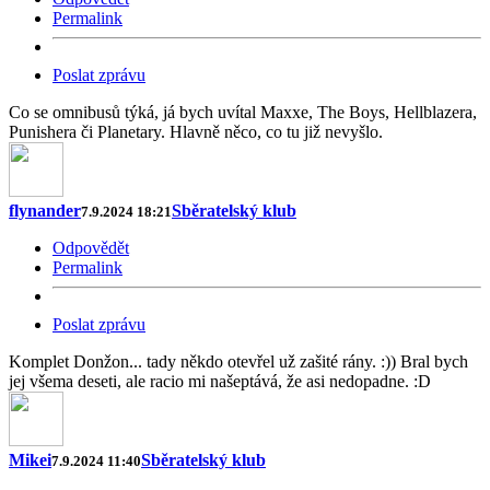
Permalink
Poslat zprávu
Co se omnibusů týká, já bych uvítal Maxxe, The Boys, Hellblazera,
Punishera či Planetary. Hlavně něco, co tu již nevyšlo.
flynander
Sběratelský klub
7.9.2024 18:21
Odpovědět
Permalink
Poslat zprávu
Komplet Donžon... tady někdo otevřel už zašité rány. :)) Bral bych
jej všema deseti, ale racio mi našeptává, že asi nedopadne. :D
Mikei
Sběratelský klub
7.9.2024 11:40