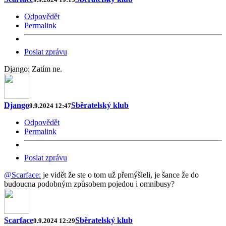
Odpovědět
Permalink
Poslat zprávu
Django: Zatím ne.
Django
Sběratelský klub
9.9.2024 12:47
Odpovědět
Permalink
Poslat zprávu
@Scarface:
je vidět že ste o tom už přemýšleli, je šance že do
budoucna podobným způsobem pojedou i omnibusy?
Scarface
Sběratelský klub
9.9.2024 12:29