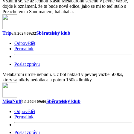
Vsadím se, že až jednou Kastu Metabaronů seženu v pevné vazbě,
dojde k oznámení, že tu bude nová edice, jako se mi to teď stalo s
Preacherem a Sandmanem, hahahaha.
Trip
Sběratelský klub
6.9.2024 09:32
Odpovědět
Permalink
Poslat zprávu
Metabaroni urcite nebudu. Uz bol naklad v pevnej vazbe 500ks,
ktory sa nikdy nedotlaca a potom 150ks limitky.
MisaNuff
Sběratelský klub
6.9.2024 09:06
Odpovědět
Permalink
Poslat zprávu