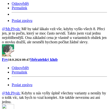
Odpovědět
Permalink
Poslat zprávu
@Mr.Plysh:
Mě by také lákalo vzít vše, kdyby vyšlo všech 8. Přeci
jen, je to počin, který se moc často nevidí. Takto jsem vzal jednu
nejoblíbenější. Ona základní cena je vlastně u variantních obálek jen
o stovku dražší, ale nesměli bychom počítat žádné slevy.
Fry
Sběratelský klub
10.9.2024 09:47
Odpovědět
Permalink
Poslat zprávu
@Mr.Plysh:
Kdyby u nás vyšly úplně všechny varianty a nestály by
o tolik víc, tak bych to vzal komplet. Ale takhle nevezmu asi ani
jednu.