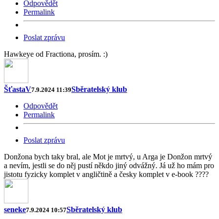
Odpovědět
Permalink
Poslat zprávu
Hawkeye od Fractiona, prosím. :)
ŠťastaV
Sběratelský klub
7.9.2024 11:39
Odpovědět
Permalink
Poslat zprávu
Donžona bych taky bral, ale Mot je mrtvý, u Arga je Donžon mrtvý
a nevím, jestli se do něj pustí někdo jiný odvážný. Já už ho mám pro
jistotu fyzicky komplet v angličtině a česky komplet v e-book ????
seneke
Sběratelský klub
7.9.2024 10:57