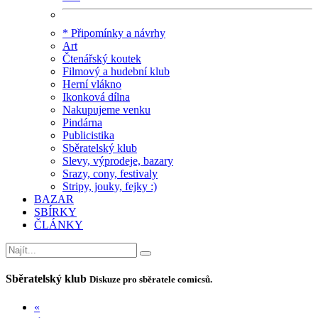
* Připomínky a návrhy
Art
Čtenářský koutek
Filmový a hudební klub
Herní vlákno
Ikonková dílna
Nakupujeme venku
Pindárna
Publicistika
Sběratelský klub
Slevy, výprodeje, bazary
Srazy, cony, festivaly
Stripy, jouky, fejky :)
BAZAR
SBÍRKY
ČLÁNKY
Sběratelský klub
Diskuze pro sběratele comicsů.
«