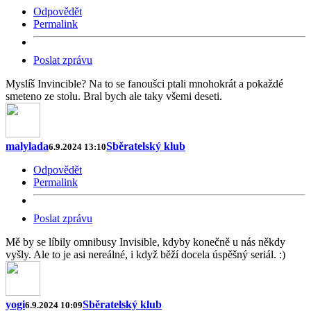
Odpovědět
Permalink
Poslat zprávu
Myslíš Invincible? Na to se fanoušci ptali mnohokrát a pokaždé
smeteno ze stolu. Bral bych ale taky všemi deseti.
malylada
Sběratelský klub
6.9.2024 13:10
Odpovědět
Permalink
Poslat zprávu
Mě by se líbily omnibusy Invisible, kdyby konečně u nás někdy
vyšly. Ale to je asi nereálné, i když běží docela úspěšný seriál. :)
yogi
Sběratelský klub
6.9.2024 10:09