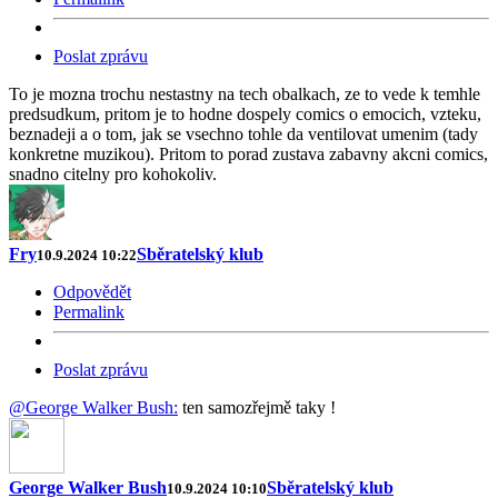
Poslat zprávu
To je mozna trochu nestastny na tech obalkach, ze to vede k temhle
predsudkum, pritom je to hodne dospely comics o emocich, vzteku,
beznadeji a o tom, jak se vsechno tohle da ventilovat umenim (tady
konkretne muzikou). Pritom to porad zustava zabavny akcni comics,
snadno citelny pro kohokoliv.
Fry
Sběratelský klub
10.9.2024 10:22
Odpovědět
Permalink
Poslat zprávu
@George Walker Bush:
ten samozřejmě taky !
George Walker Bush
Sběratelský klub
10.9.2024 10:10