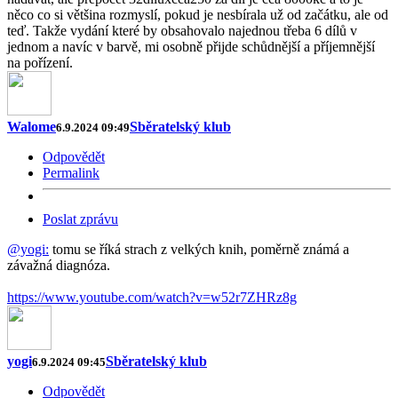
něco co si většina rozmyslí, pokud je nesbírala už od začátku, ale od
teď. Takže vydání které by obsahovalo najednou třeba 6 dílů v
jednom a navíc v barvě, mi osobně přijde schůdnější a příjemnější
na pořízení.
Walome
Sběratelský klub
6.9.2024 09:49
Odpovědět
Permalink
Poslat zprávu
@yogi:
tomu se říká strach z velkých knih, poměrně známá a
závažná diagnóza.
https://www.youtube.com/watch?v=w52r7ZHRz8g
yogi
Sběratelský klub
6.9.2024 09:45
Odpovědět