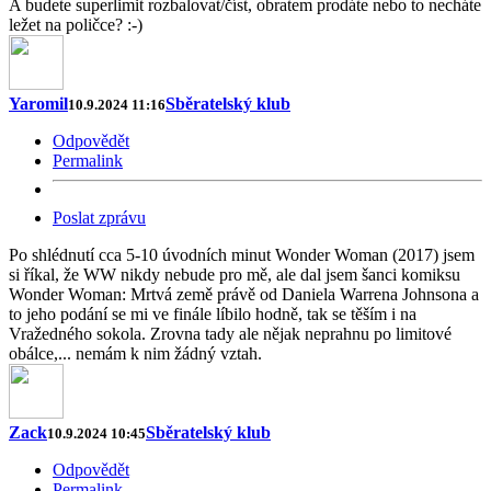
A budete superlimit rozbalovat/číst, obratem prodáte nebo to necháte
ležet na poličce? :-)
Yaromil
Sběratelský klub
10.9.2024 11:16
Odpovědět
Permalink
Poslat zprávu
Po shlédnutí cca 5-10 úvodních minut Wonder Woman (2017) jsem
si říkal, že WW nikdy nebude pro mě, ale dal jsem šanci komiksu
Wonder Woman: Mrtvá země právě od Daniela Warrena Johnsona a
to jeho podání se mi ve finále líbilo hodně, tak se těším i na
Vražedného sokola. Zrovna tady ale nějak neprahnu po limitové
obálce,... nemám k nim žádný vztah.
Zack
Sběratelský klub
10.9.2024 10:45
Odpovědět
Permalink