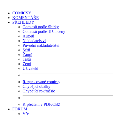
COMICSY
KOMENTÁŘE
PŘEHLEDY
Comicsů podle Sbírky
Comicsů podle Tržní ceny
Autorů
Nakladatelství
Původní nakladatelství
Sérií
Žánrů
Tagů
Zemí
Uživatelů
Rozpracované comicsy
Chybějící obálky
Chybějící rok/měsíc
K přečtení v PDF/CBZ
FORUM
Vše