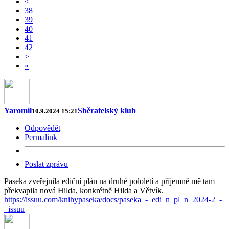
<
38
39
40
41
42
>
»
Yaromil
Sběratelský klub
10.9.2024 15:21
Odpovědět
Permalink
Poslat zprávu
Paseka zveřejnila ediční plán na druhé pololetí a příjemně mě tam
překvapila nová Hilda, konkrétně Hilda a Větvík.
https://issuu.com/knihypaseka/docs/paseka_-_edi_n_pl_n_2024-2_-
_issuu