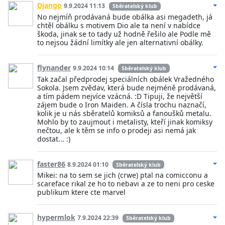
Django
9.9.2024 11:13
Sběratelský klub
No nejmíň prodávaná bude obálka asi megadeth, já
chtěl obálku s motivem Dio ale ta není v nabídce
škoda, jinak se to tady už hodně řešilo ale Podle mě
to nejsou žádní limítky ale jen alternativní obálky.
flynander
9.9.2024 10:14
Sběratelský klub
Tak začal předprodej speciálních obálek Vražedného
Sokola. Jsem zvědav, která bude nejméně prodávaná,
a tím pádem nejvíce vzácná. :D Tipuji, že největší
zájem bude o Iron Maiden. A čísla trochu naznačí,
kolik je u nás sběratelů komiksů a fanoušků metalu.
Mohlo by to zaujmout i metalisty, kteří jinak komiksy
nečtou, ale k těm se info o prodeji asi nemá jak
dostat... :)
faster86
8.9.2024 01:10
Sběratelský klub
Mikei: na to sem se jich (crwe) ptal na comicconu a
scareface rikal ze ho to nebavi a ze to neni pro ceske
publikum ktere cte marvel
hypermlok
7.9.2024 22:39
Sběratelský klub