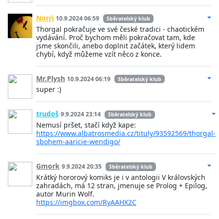
Norri
10.9.2024 06:59
Sběratelský klub
Thorgal pokračuje ve své české tradici - chaotickém
vydávání. Proč bychom měli pokračovat tam, kde
jsme skončili, anebo doplnit začátek, který lidem
chybí, když můžeme vzít něco z konce.
Mr.Plysh
10.9.2024 06:19
Sběratelský klub
super :)
trudoš
9.9.2024 23:14
Sběratelský klub
Nemusí pršet, stačí když kape:
https://www.albatrosmedia.cz/tituly/93592569/thorgal-
sbohem-aaricie-wendigo/
Gmork
9.9.2024 20:35
Sběratelský klub
Krátký hororový komiks je i v antologii V královských
zahradách, má 12 stran, jmenuje se Prolog + Epilog,
autor Murin Wolf.
https://imgbox.com/RyAAHX2C