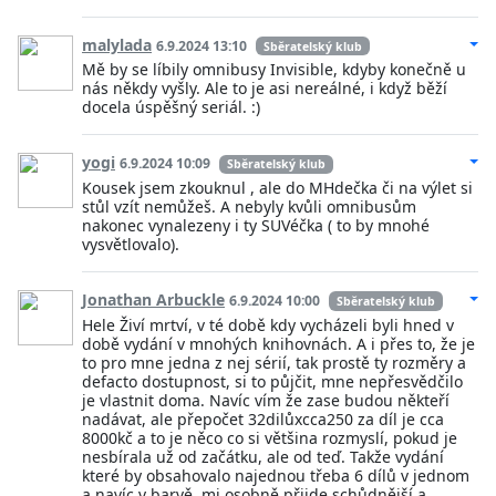
malylada
6.9.2024 13:10
Sběratelský klub
Mě by se líbily omnibusy Invisible, kdyby konečně u
nás někdy vyšly. Ale to je asi nereálné, i když běží
docela úspěšný seriál. :)
yogi
6.9.2024 10:09
Sběratelský klub
Kousek jsem zkouknul , ale do MHdečka či na výlet si
stůl vzít nemůžeš. A nebyly kvůli omnibusům
nakonec vynalezeny i ty SUVéčka ( to by mnohé
vysvětlovalo).
Jonathan Arbuckle
6.9.2024 10:00
Sběratelský klub
Hele Živí mrtví, v té době kdy vycházeli byli hned v
době vydání v mnohých knihovnách. A i přes to, že je
to pro mne jedna z nej sérií, tak prostě ty rozměry a
defacto dostupnost, si to půjčit, mne nepřesvědčilo
je vlastnit doma. Navíc vím že zase budou někteří
nadávat, ale přepočet 32dilůxcca250 za díl je cca
8000kč a to je něco co si většina rozmyslí, pokud je
nesbírala už od začátku, ale od teď. Takže vydání
které by obsahovalo najednou třeba 6 dílů v jednom
a navíc v barvě, mi osobně přijde schůdnější a