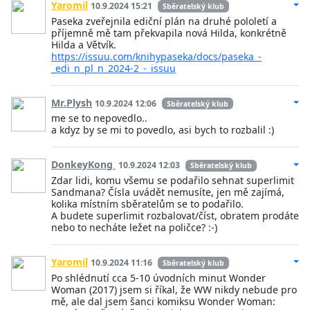
Yaromil
10.9.2024 15:21
Sběratelský klub
Paseka zveřejnila ediční plán na druhé pololetí a
příjemně mě tam překvapila nová Hilda, konkrétně
Hilda a Větvík.
https://issuu.com/knihypaseka/docs/paseka_-
_edi_n_pl_n_2024-2_-_issuu
Mr.Plysh
10.9.2024 12:06
Sběratelský klub
me se to nepovedlo..
a kdyz by se mi to povedlo, asi bych to rozbalil :)
DonkeyKong
10.9.2024 12:03
Sběratelský klub
Zdar lidi, komu všemu se podařilo sehnat superlimit
Sandmana? Čísla uvádět nemusíte, jen mě zajímá,
kolika místním sběratelům se to podařilo.
A budete superlimit rozbalovat/číst, obratem prodáte
nebo to necháte ležet na poličce? :-)
Yaromil
10.9.2024 11:16
Sběratelský klub
Po shlédnutí cca 5-10 úvodních minut Wonder
Woman (2017) jsem si říkal, že WW nikdy nebude pro
mě, ale dal jsem šanci komiksu Wonder Woman: