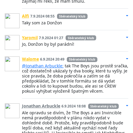
zajímá) mi řekli, že mám smůlu.
Alfi
7.9.2024 08:55
Sběratelský klub
Taky som za Donžon
Yaromil
7.9.2024 01:27
Sběratelský klub
Jo, Donžon by byl parádní!
Walome
6.9.2024 20:49
Sběratelský klub
@Jonathan Arbuckle:
tak The Boys jsou prostě sračka,
což dostatečně ukázaly ty dva booky, které tu vyšly. Je
sice pravda, že doba pokročila a zatím se dá
předpokládat, že v tomhle formátu se dá vydat
cokoliv a lidi to kupovat budou, ale asi se CREW
pokusí vyhýbat vyloženě špatným věcem.
Jonathan Arbuckle
6.9.2024 18:08
Sběratelský klub
Ale opravdu se divím, že The Boys a ani Invincible
nemá pravděpodobně v plánu nikdo vydat v
dohledné době. Protože, kdy pravděpodobně bude
lepší doba, než když aktuálně vychází nové řady
těchto seriálů. U Invincible to smetli jak MightyBoys