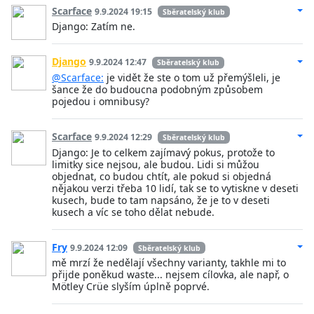
Scarface
9.9.2024 19:15
Sběratelský klub
Django: Zatím ne.
Django
9.9.2024 12:47
Sběratelský klub
@Scarface:
je vidět že ste o tom už přemýšleli, je
šance že do budoucna podobným způsobem
pojedou i omnibusy?
Scarface
9.9.2024 12:29
Sběratelský klub
Django: Je to celkem zajímavý pokus, protože to
limitky sice nejsou, ale budou. Lidi si můžou
objednat, co budou chtít, ale pokud si objedná
nějakou verzi třeba 10 lidí, tak se to vytiskne v deseti
kusech, bude to tam napsáno, že je to v deseti
kusech a víc se toho dělat nebude.
Fry
9.9.2024 12:09
Sběratelský klub
mě mrzí že nedělají všechny varianty, takhle mi to
přijde poněkud waste... nejsem cílovka, ale např, o
Mötley Crüe slyším úplně poprvé.