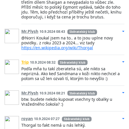
třetím dílem Shaigan a nevypadalo to vůbec zle.
Příští měsíc to polský Egmont vydává, takže do toho
jdu. Těm, kdo předchozí příběhy ještě nečetli, knihu
doporučuji, i když ta cena je trochu brutus.
Mr.Plysh
10.9.2024 08:43
Sběratelský klub
@Norri Koukal jsem na to.. a to jsou uplne novy
povidky.. z roku 2023 a 2024... viz tady
https://en.wikipedia.org/wiki/Thorgal
Trip
10.9.2024 08:32
Sběratelský klub
Podľa mňa tu takí zberatelia sú, ale nikto sa
neprizná. Ako keď Sandmana v koži nikto nechcel a
potom sa už len ozvali tí, ktorým to nevyšlo :)
Mr.Plysh
10.9.2024 08:21
Sběratelský klub
btw. budete nekdo kupovat vsechny ty obalky u
Vražedného Sokola? :)
royan
10.9.2024 07:27
Sběratelský klub
Thorgal to fakt nemá u nás lehký.