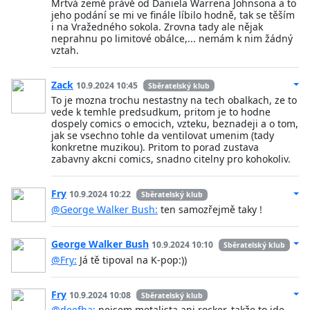
Mrtvá země právě od Daniela Warrena Johnsona a to
jeho podání se mi ve finále líbilo hodně, tak se těším
i na Vražedného sokola. Zrovna tady ale nějak
neprahnu po limitové obálce,... nemám k nim žádný
vztah.
Zack
10.9.2024 10:45
Sběratelský klub
To je mozna trochu nestastny na tech obalkach, ze to
vede k temhle predsudkum, pritom je to hodne
dospely comics o emocich, vzteku, beznadeji a o tom,
jak se vsechno tohle da ventilovat umenim (tady
konkretne muzikou). Pritom to porad zustava
zabavny akcni comics, snadno citelny pro kohokoliv.
Fry
10.9.2024 10:22
Sběratelský klub
@George Walker Bush:
ten samozřejmě taky !
George Walker Bush
10.9.2024 10:10
Sběratelský klub
@Fry:
Já tě tipoval na K-pop:))
Fry
10.9.2024 10:08
Sběratelský klub
@deefha:
nejsem metalista ani rocker, takže to jde