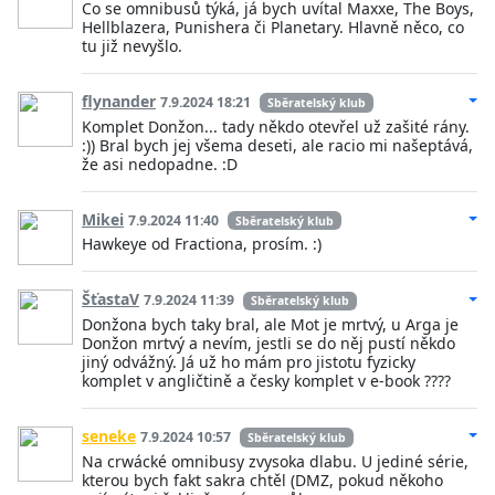
Co se omnibusů týká, já bych uvítal Maxxe, The Boys,
Hellblazera, Punishera či Planetary. Hlavně něco, co
tu již nevyšlo.
flynander
7.9.2024 18:21
Sběratelský klub
Komplet Donžon... tady někdo otevřel už zašité rány.
:)) Bral bych jej všema deseti, ale racio mi našeptává,
že asi nedopadne. :D
Mikei
7.9.2024 11:40
Sběratelský klub
Hawkeye od Fractiona, prosím. :)
ŠťastaV
7.9.2024 11:39
Sběratelský klub
Donžona bych taky bral, ale Mot je mrtvý, u Arga je
Donžon mrtvý a nevím, jestli se do něj pustí někdo
jiný odvážný. Já už ho mám pro jistotu fyzicky
komplet v angličtině a česky komplet v e-book ????
seneke
7.9.2024 10:57
Sběratelský klub
Na crwácké omnibusy zvysoka dlabu. U jediné série,
kterou bych fakt sakra chtěl (DMZ, pokud někoho