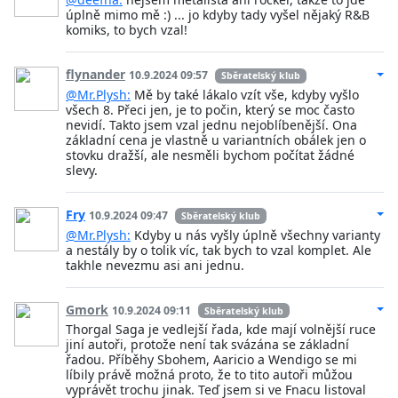
úplně mimo mě :) ... jo kdyby tady vyšel nějaký R&B
komiks, to bych vzal!
flynander
10.9.2024 09:57
Sběratelský klub
@Mr.Plysh:
Mě by také lákalo vzít vše, kdyby vyšlo
všech 8. Přeci jen, je to počin, který se moc často
nevidí. Takto jsem vzal jednu nejoblíbenější. Ona
základní cena je vlastně u variantních obálek jen o
stovku dražší, ale nesměli bychom počítat žádné
slevy.
Fry
10.9.2024 09:47
Sběratelský klub
@Mr.Plysh:
Kdyby u nás vyšly úplně všechny varianty
a nestály by o tolik víc, tak bych to vzal komplet. Ale
takhle nevezmu asi ani jednu.
Gmork
10.9.2024 09:11
Sběratelský klub
Thorgal Saga je vedlejší řada, kde mají volnější ruce
jiní autoři, protože není tak svázána se základní
řadou. Příběhy Sbohem, Aaricio a Wendigo se mi
líbily právě možná proto, že to tito autoři můžou
vyprávět trochu jinak. Teď jsem si ve Fnacu listoval