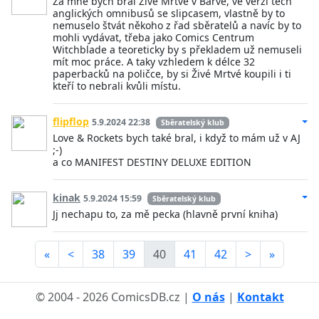
Za mne bych bral Živé Mrtvé v Barvě, ve verzi těch
anglických omnibusů se slipcasem, vlastně by to
nemuselo štvát někoho z řad sběratelů a navíc by to
mohli vydávat, třeba jako Comics Centrum
Witchblade a teoreticky by s překladem už nemuseli
mít moc práce. A taky vzhledem k délce 32
paperbacků na poličce, by si Živé Mrtvé koupili i ti
kteří to nebrali kvůli místu.
flipflop
5.9.2024 22:38
Sběratelský klub
Love & Rockets bych také bral, i když to mám už v AJ
;-)
a co MANIFEST DESTINY DELUXE EDITION
kinak
5.9.2024 15:59
Sběratelský klub
Jj nechapu to, za mě pecka (hlavně první kniha)
«
<
38
39
40
41
42
>
»
© 2004 - 2026 ComicsDB.cz |
O nás
|
Kontakt