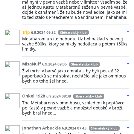
má nyní v pevné vazbě nebo v limitce? Vsadím se, že
až jednou Kastu Metabaronů seženu v pevné vazbě,
dojde k oznámení, že tu bude nová edice, jako se mi
to teď stalo s Preacherem a Sandmanem, hahahaha.
Trip
6.9.2024 09:32
Sběratelský klub
Metabaroni urcite nebudu. Uz bol naklad v pevnej
vazbe 500ks, ktory sa nikdy nedotlaca a potom 150ks
limitky.
MisaNuff
6.9.2024 09:06
Sběratelský klub
Živí mrtví v barvě jako omnibus by byli pecka! 32
paperbacků se mi sbírat nechtělo, ale jako omnibus
bych do toho šel hned.
Onkel 1928
6.9.2024 08:38
Sběratelský klub
The Metabarons v omnibusu, vzhledem k poptávce
po Kastě v pevné vazbě a množství dotisků v broži,
bych bral hned...
Jonathan Arbuckle
6.9.2024 07:43
Sběratelský klub