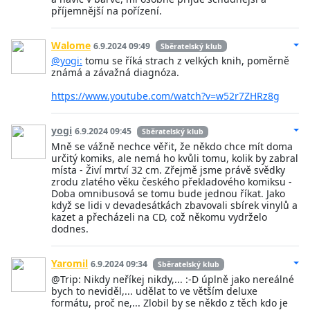
příjemnější na pořízení.
Walome
6.9.2024 09:49
Sběratelský klub
@yogi:
tomu se říká strach z velkých knih, poměrně
známá a závažná diagnóza.
https://www.youtube.com/watch?v=w52r7ZHRz8g
yogi
6.9.2024 09:45
Sběratelský klub
Mně se vážně nechce věřit, že někdo chce mít doma
určitý komiks, ale nemá ho kvůli tomu, kolik by zabral
místa - Živí mrtví 32 cm. Zřejmě jsme právě svědky
zrodu zlatého věku českého překladového komiksu -
Doba omnibusová se tomu bude jednou říkat. Jako
když se lidi v devadesátkách zbavovali sbírek vinylů a
kazet a přecházeli na CD, což někomu vydrželo
dodnes.
Yaromil
6.9.2024 09:34
Sběratelský klub
@Trip: Nikdy neříkej nikdy,... :-D úplně jako nereálné
bych to neviděl,... udělat to ve větším deluxe
formátu, proč ne,... Zlobil by se někdo z těch kdo je