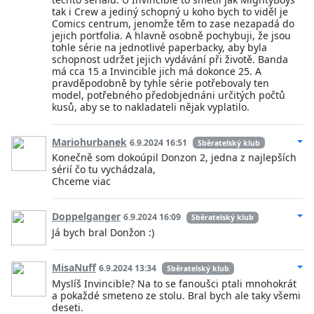
tak i Crew a jediný schopný u koho bych to viděl je
Comics centrum, jenomže těm to zase nezapadá do
jejich portfolia. A hlavně osobně pochybuji, že jsou
tohle série na jednotlivé paperbacky, aby byla
schopnost udržet jejich vydávání při životě. Banda
má cca 15 a Invincible jich má dokonce 25. A
pravděpodobně by tyhle série potřebovaly ten
model, potřebného předobjednáni určitých počtů
kusů, aby se to nakladateli nějak vyplatilo.
Mariohurbanek
6.9.2024 16:51
Sběratelský klub
Konečně som dokoúpil Donzon 2, jedna z najlepších
sérií čo tu vychádzala,
Chceme viac
Doppelganger
6.9.2024 16:09
Sběratelský klub
Já bych bral Donžon :)
MisaNuff
6.9.2024 13:34
Sběratelský klub
Myslíš Invincible? Na to se fanoušci ptali mnohokrát
a pokaždé smeteno ze stolu. Bral bych ale taky všemi
deseti.