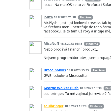
louza: Na macOS se to ve Firefoxu i Safa
louza
18.8.2023 21:18
Pindárna
Mr.Plysh : jestli jsi kódoval crew.cz, ta
ve firefoxu menu netrefuje do toho čern
facebooku. Je to tam už roky a irituje m
MisaNuff
18.8.2023 16:15
Pindárna
Nebo prodává finanční produkty.
Nejsem programátor btw., jsem propagá
Draco nobilis
18.8.2023 15:35
Pindárna
GWB: cokoliv u Microsoftu
George Walker Bush
18.8.2023 15:30
Pin
soulbringer: To mě zajímá! Jsi revizor? 
soulbringer
18.8.2023 15:28
Pindárna