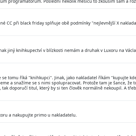
kům programátorům. Poslední několik měsíců to zkouším sám a roz
diné CC při black friday splňuje obě podmínky "nejlevnější X naklad
nak jiný knihkupectví v blízkosti nemám a druhak v Luxoru na Václ
se tomu říká "knihkupci". Jinak, jako nakladatel říkám "kupujte kd
eme a snažíme se s nimi spolupracovat. Protože tam je šance, že to
tak doporučí titul, který by si ten člověk normálně nekoupil. A třeb
oru a nakupujte primo u nakladatelu.