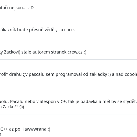
toři nejsou... :-D
 zákazník bude přesně vědět, co chce.
ky Zackovi) stale autorem stranek crew.cz :)
ofi" drahu ;)v pascalu sem programoval od zakladky :) a nad cobole
lu, Pacalu nebo v alespoň v C+, tak je padavka a měl by se stydět.
 Zacku?! :)))
a C++ az po Hawwwrana :)
m