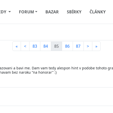
EDY
FORUM
BAZAR
SBÍRKY
ČLÁNKY
«
<
83
84
85
86
87
>
»
vazovani a bavi me. Dam vam tedy alespon hint v podobe tohoto grafu
onavam bez naroku “na honorar” :)