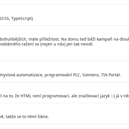
 SCSS, TypeScript)
bohulibějších, máte příležitost. Na doniu teď běží kampaň na dlouh
podobného ražení se (nejen u nás) jen tak nevidí.
ůmyslová automatizace, programování PLC, Siemens, TIA Portál.
ážel na to, že HTML není programovací, ale značkovací jazyk :-) já v 
ě, takže se to Html šikne.