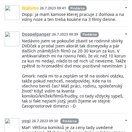
Walome
26.7.2023 09:41
Pindárna
Dopp: ja mam kamose kterej pracuje z domova a na
volny noze a ten treba koukne na 3 filmy denne.
Doppelganger
26.7.2023 09:39
Pindárna
Nedávno jsem se pokoušel zbavit se rodinné sbírky
DVDček a prodal jsem akorát tak disneyovky a pár
dalších známějších filmů za 20-30 korun za kus. V
antikvariátech mi na rovinu řekli, že víc než 10 korun
za kus mi nedají, nikdo to od nich už nevezme. Takže
zpětně to hromadění dvd moc pozitivně nevnímám :)
Gmork: nedá mi to a zeptám se tě na osobní otázku,
takže pokud nechceš, neodpovídej. Kde na to
všechno bereš čas? Máš práci, rodinu, společenský
život? Když vidím ta kvanta
komiksů/knížek/filmů/hudby, co tady vždycky sypeš,
tak si fakt nejsem jistý, jestli žijeme ve stejné
časoprostorové dimenzi :-D
yogi
26.7.2023 09:30
Pindárna
MaF: Většina komiksů je za ceny tady uvedené