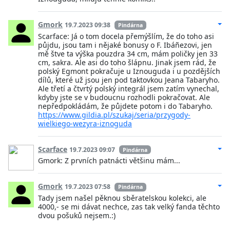
Gmork
19.7.2023 09:38
Pindárna
Scarface: Já o tom docela přemýšlím, že do toho asi
půjdu, jsou tam i nějaké bonusy o F. Ibáñezovi, jen
mě štve ta výška pouzdra 34 cm, mám poličky jen 33
cm, sakra. Ale asi do toho šlápnu. Jinak jsem rád, že
polský Egmont pokračuje u Iznouguda i u pozdějších
dílů, které už jsou jen pod taktovkou Jeana Tabaryho.
Ale třetí a čtvrtý polský integrál jsem zatím vynechal,
kdyby jste se v budoucnu rozhodli pokračovat. Ale
nepředpokládám, že půjdete potom i do Tabaryho.
https://www.gildia.pl/szukaj/seria/przygody-
wielkiego-wezyra-iznoguda
Scarface
19.7.2023 09:07
Pindárna
Gmork: Z prvních patnácti většinu mám...
Gmork
19.7.2023 07:58
Pindárna
Tady jsem našel pěknou sběratelskou kolekci, ale
4000,- se mi dávat nechce, zas tak velký fanda těchto
dvou pošuků nejsem.:)