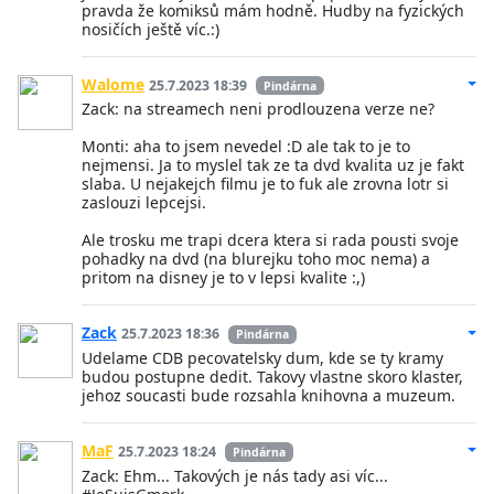
pravda že komiksů mám hodně. Hudby na fyzických
nosičích ještě víc.:)
Walome
25.7.2023 18:39
Pindárna
Zack: na streamech neni prodlouzena verze ne?
Monti: aha to jsem nevedel :D ale tak to je to
nejmensi. Ja to myslel tak ze ta dvd kvalita uz je fakt
slaba. U nejakejch filmu je to fuk ale zrovna lotr si
zaslouzi lepcejsi.
Ale trosku me trapi dcera ktera si rada pousti svoje
pohadky na dvd (na blurejku toho moc nema) a
pritom na disney je to v lepsi kvalite :,)
Zack
25.7.2023 18:36
Pindárna
Udelame CDB pecovatelsky dum, kde se ty kramy
budou postupne dedit. Takovy vlastne skoro klaster,
jehoz soucasti bude rozsahla knihovna a muzeum.
MaF
25.7.2023 18:24
Pindárna
Zack: Ehm... Takových je nás tady asi víc...