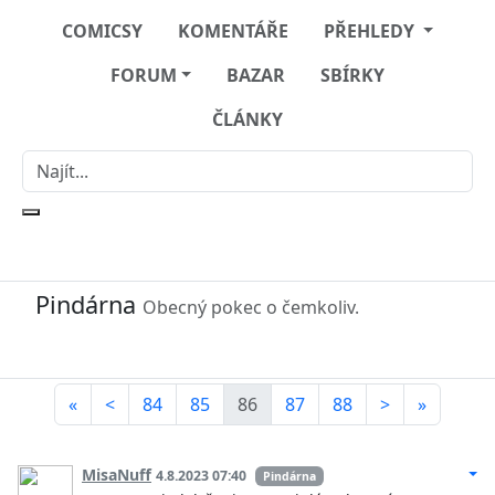
COMICSY
KOMENTÁŘE
PŘEHLEDY
FORUM
BAZAR
SBÍRKY
ČLÁNKY
Pindárna
Obecný pokec o čemkoliv.
«
<
84
85
86
87
88
>
»
MisaNuff
4.8.2023 07:40
Pindárna