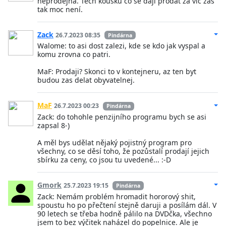
neprodejná. Těch kousků co se dají prodat za víc zas
tak moc není.
Zack
26.7.2023 08:35
Pindárna
Walome: to asi dost zalezi, kde se kdo jak vyspal a
komu zrovna co patri.
MaF: Prodaji? Skonci to v kontejneru, az ten byt
budou zas delat obyvatelnej.
MaF
26.7.2023 00:23
Pindárna
Zack: do tohohle penzijního programu bych se asi
zapsal 8-)
A měl bys udělat nějaký pojistný program pro
všechny, co se děsí toho, že pozůstalí prodají jejich
sbírku za ceny, co jsou tu uvedené... :-D
Gmork
25.7.2023 19:15
Pindárna
Zack: Nemám problém hromadit hororový shit,
spoustu ho po přečtení stejně daruji a posílám dál. V
90 letech se třeba hodně pálilo na DVDčka, všechno
jsem to bez výčitek naházel do popelnice. Ale je