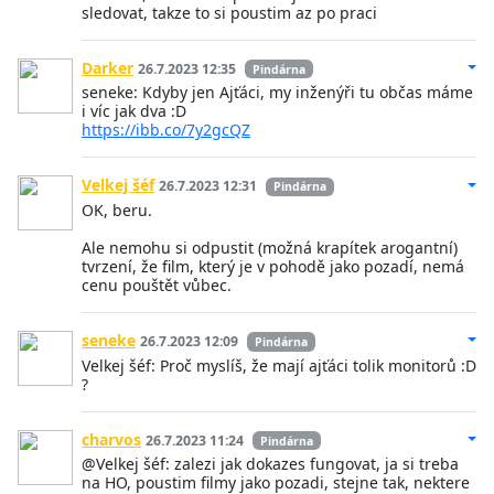
sledovat, takze to si poustim az po praci
Darker
26.7.2023 12:35
Pindárna
seneke: Kdyby jen Ajťáci, my inženýři tu občas máme
i víc jak dva :D
https://ibb.co/7y2gcQZ
Velkej šéf
26.7.2023 12:31
Pindárna
OK, beru.
Ale nemohu si odpustit (možná krapítek arogantní)
tvrzení, že film, který je v pohodě jako pozadí, nemá
cenu pouštět vůbec.
seneke
26.7.2023 12:09
Pindárna
Velkej šéf: Proč myslíš, že mají ajťáci tolik monitorů :D
?
charvos
26.7.2023 11:24
Pindárna
@Velkej šéf: zalezi jak dokazes fungovat, ja si treba
na HO, poustim filmy jako pozadi, stejne tak, nektere