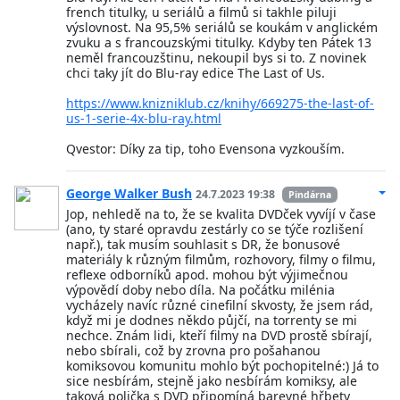
french titulky, u seriálů a filmů si takhle piluji
výslovnost. Na 95,5% seriálů se koukám v anglickém
zvuku a s francouzskými titulky. Kdyby ten Pátek 13
neměl francouzštinu, nekoupil bys si to. Z novinek
chci taky jít do Blu-ray edice The Last of Us.
https://www.knizniklub.cz/knihy/669275-the-last-of-
us-1-serie-4x-blu-ray.html
Qvestor: Díky za tip, toho Evensona vyzkouším.
George Walker Bush
24.7.2023 19:38
Pindárna
Jop, nehledě na to, že se kvalita DVDček vyvíjí v čase
(ano, ty staré opravdu zestárly co se týče rozlišení
např.), tak musím souhlasit s DR, že bonusové
materiály k různým filmům, rozhovory, filmy o filmu,
reflexe odborníků apod. mohou být výjimečnou
výpovědí doby nebo díla. Na počátku milénia
vycházely navíc různé cinefilní skvosty, že jsem rád,
když mi je dodnes někdo půjčí, na torrenty se mi
nechce. Znám lidi, kteří filmy na DVD prostě sbírají,
nebo sbírali, což by zrovna pro pošahanou
komiksovou komunitu mohlo být pochopitelné:) Já to
sice nesbírám, stejně jako nesbírám komiksy, ale
taková polička s DVD připomíná barevné hřbety