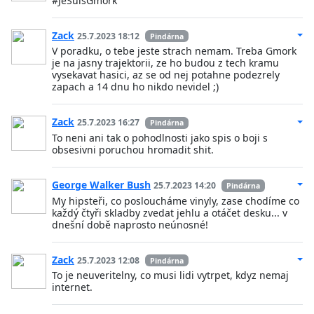
#JeSuisGmork
Zack
25.7.2023 18:12
Pindárna
V poradku, o tebe jeste strach nemam. Treba Gmork
je na jasny trajektorii, ze ho budou z tech kramu
vysekavat hasici, az se od nej potahne podezrely
zapach a 14 dnu ho nikdo nevidel ;)
Zack
25.7.2023 16:27
Pindárna
To neni ani tak o pohodlnosti jako spis o boji s
obsesivni poruchou hromadit shit.
George Walker Bush
25.7.2023 14:20
Pindárna
My hipsteři, co posloucháme vinyly, zase chodíme co
každý čtyři skladby zvedat jehlu a otáčet desku... v
dnešní době naprosto neúnosné!
Zack
25.7.2023 12:08
Pindárna
To je neuveritelny, co musi lidi vytrpet, kdyz nemaj
internet.