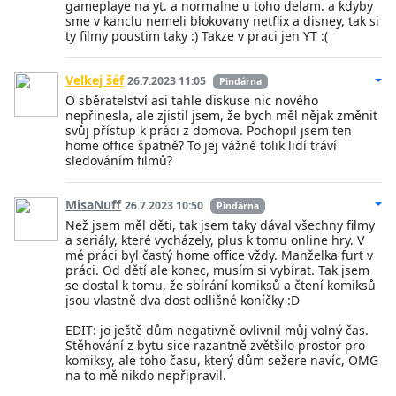
gameplaye na yt. a normalne u toho delam. a kdyby
sme v kanclu nemeli blokovany netflix a disney, tak si
ty filmy poustim taky :) Takze v praci jen YT :(
Velkej šéf
26.7.2023 11:05
Pindárna
O sběratelství asi tahle diskuse nic nového
nepřinesla, ale zjistil jsem, že bych měl nějak změnit
svůj přístup k práci z domova. Pochopil jsem ten
home office špatně? To jej vážně tolik lidí tráví
sledováním filmů?
MisaNuff
26.7.2023 10:50
Pindárna
Než jsem měl děti, tak jsem taky dával všechny filmy
a seriály, které vycházely, plus k tomu online hry. V
mé práci byl častý home office vždy. Manželka furt v
práci. Od dětí ale konec, musím si vybírat. Tak jsem
se dostal k tomu, že sbírání komiksů a čtení komiksů
jsou vlastně dva dost odlišné koníčky :D
EDIT: jo ještě dům negativně ovlivnil můj volný čas.
Stěhování z bytu sice razantně zvětšilo prostor pro
komiksy, ale toho času, který dům sežere navíc, OMG
na to mě nikdo nepřipravil.