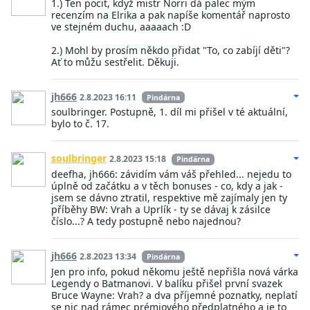
1.) Ten pocit, když mistr Norri dá palec mým
recenzím na Elrika a pak napíše komentář naprosto
ve stejném duchu, aaaaach :D
2.) Mohl by prosím někdo přidat "To, co zabíjí děti"?
Ať to můžu sestřelit. Děkuji.
jh666
2.8.2023 16:11
Pindárna
soulbringer. Postupně, 1. díl mi přišel v té aktuální,
bylo to č. 17.
soulbringer
2.8.2023 15:18
Pindárna
deefha, jh666: závidím vám váš přehled... nejedu to
úplně od začátku a v těch bonuses - co, kdy a jak -
jsem se dávno ztratil, respektive mě zajímaly jen ty
příběhy BW: Vrah a Uprlík - ty se dávaj k zásilce
číslo...? A tedy postupně nebo najednou?
jh666
2.8.2023 13:34
Pindárna
Jen pro info, pokud někomu ještě nepřišla nová várka
Legendy o Batmanovi. V balíku přišel první svazek
Bruce Wayne: Vrah? a dva příjemné poznatky, neplatí
se nic nad rámec prémiového předplatného a je to