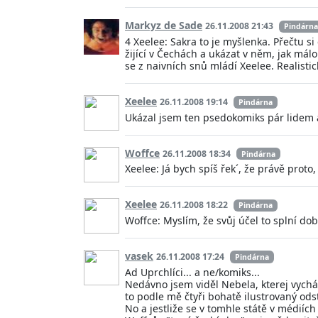
Markyz de Sade
26.11.2008 21:43
Pindárna
4 Xeelee: Sakra to je myšlenka. Přečtu 
žijící v Čechách a ukázat v něm, jak mál
se z naivních snů mládí Xeelee. Realisti
Xeelee
26.11.2008 19:14
Pindárna
Ukázal jsem ten psedokomiks pár lidem a 
Woffce
26.11.2008 18:34
Pindárna
Xeelee: Já bych spíš řek´, že právě proto, 
Xeelee
26.11.2008 18:22
Pindárna
Woffce: Myslím, že svůj účel to splní dob
vasek
26.11.2008 17:24
Pindárna
Ad Uprchlíci... a ne/komiks...
Nedávno jsem viděl Nebela, kterej vychá
to podle mě čtyři bohatě ilustrovaný ods
No a jestliže se v tomhle státě v médiíc