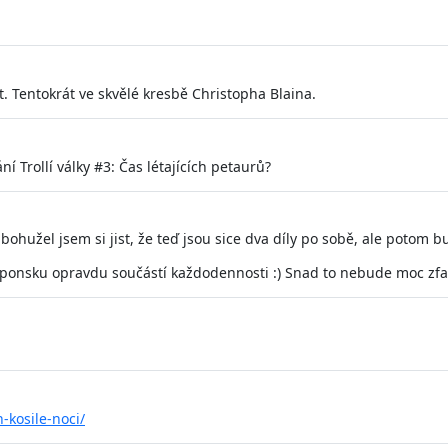
it. Tentokrát ve skvělé kresbě Christopha Blaina.
í Trollí války #3: Čas létajících petaurů?
e bohužel jsem si jist, že teď jsou sice dva díly po sobě, ale poto
Japonsku opravdu součástí každodennosti :) Snad to nebude moc zfa
-kosile-noci/