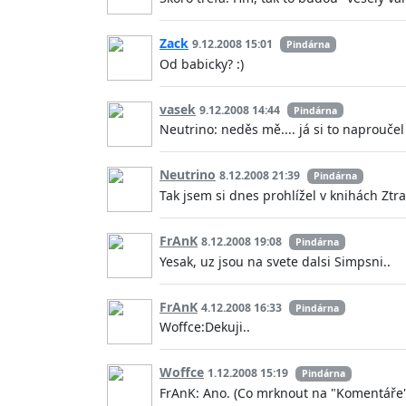
Zack
9.12.2008 15:01
Pindárna
Od babicky? :)
vasek
9.12.2008 14:44
Pindárna
Neutrino: neděs mě.... já si to naproučel
Neutrino
8.12.2008 21:39
Pindárna
Tak jsem si dnes prohlížel v knihách Ztrac
FrAnK
8.12.2008 19:08
Pindárna
Yesak, uz jsou na svete dalsi Simpsni..
FrAnK
4.12.2008 16:33
Pindárna
Woffce:Dekuji..
Woffce
1.12.2008 15:19
Pindárna
FrAnK: Ano. (Co mrknout na "Komentáře"