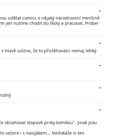
ovnou udělat comics o nějaký národnostní menšině
 mi jen nutíme chodit do školy a pracovat. Prober
v hlavě uvízne, že to přistěhovalci nemaj lehký.
mutný.
že obsahovat stopové prvky komiksu". Jinak jsou
to sežere i s navijákem... Nedokáže si ten