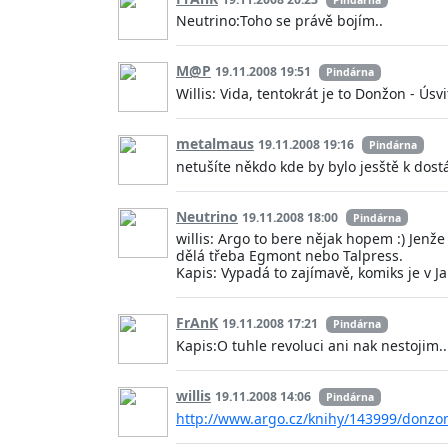
Neutrino:Toho se právě bojím..
M@P
19.11.2008 19:51
Pindárna
Willis: Vida, tentokrát je to Donžon - Úsv
metalmaus
19.11.2008 19:16
Pindárna
netušíte někdo kde by bylo jesště k dostán
Neutrino
19.11.2008 18:00
Pindárna
willis: Argo to bere nějak hopem :) Jenž
dělá třeba Egmont nebo Talpress.
Kapis: Vypadá to zajímavě, komiks je v 
FrAnK
19.11.2008 17:21
Pindárna
Kapis:O tuhle revoluci ani nak nestojim..
willis
19.11.2008 14:06
Pindárna
http://www.argo.cz/knihy/143999/donzon