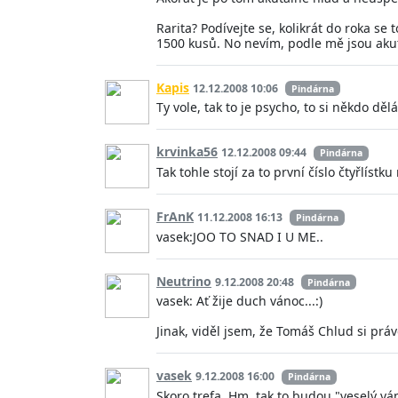
Rarita? Podívejte se, kolikrát do roka se 
1500 kusů. No nevím, podle mě jsou akut
Kapis
12.12.2008 10:06
Pindárna
Ty vole, tak to je psycho, to si někdo děl
krvinka56
12.12.2008 09:44
Pindárna
Tak tohle stojí za to první číslo čtyřlíst
FrAnK
11.12.2008 16:13
Pindárna
vasek:JOO TO SNAD I U ME..
Neutrino
9.12.2008 20:48
Pindárna
vasek: Ať žije duch vánoc...:)
Jinak, viděl jsem, že Tomáš Chlud si pr
vasek
9.12.2008 16:00
Pindárna
Skoro trefa. Hm, tak to budou "veselý vá