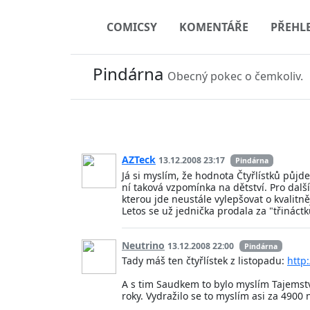
COMICSY
KOMENTÁŘE
PŘEHL
Pindárna
Obecný pokec o čemkoliv.
AZTeck
13.12.2008 23:17
Pindárna
Já si myslím, že hodnota Čtyřlístků půjd
ní taková vzpomínka na dětství. Pro dalš
kterou jde neustále vylepšovat o kvalitněj
Letos se už jednička prodala za "třináct
Neutrino
13.12.2008 22:00
Pindárna
Tady máš ten čtyřlístek z listopadu:
http
A s tim Saudkem to bylo myslím Tajemství 
roky. Vydražilo se to myslím asi za 4900