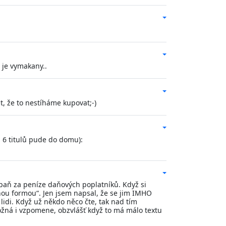
 je vymakany..
, že to nestíháme kupovat;-)
 6 titulů pude do domu):
mpaň za peníze daňových poplatníků. Když si
lnou formou“. Jen jsem napsal, že se jim IMHO
 lidi. Když už někdo něco čte, tak nad tím
možná i vzpomene, obzvlášť když to má málo textu