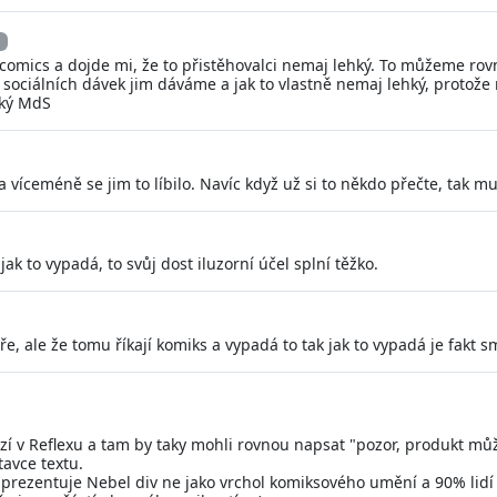
si comics a dojde mi, že to přistěhovalci nemaj lehký. To můžeme r
o sociálních dávek jim dáváme a jak to vlastně nemaj lehký, protože
cký MdS
víceméně se jim to líbilo. Navíc když už si to někdo přečte, tak mu 
jak to vypadá, to svůj dost iluzorní účel splní těžko.
ře, ale že tomu říkají komiks a vypadá to tak jak to vypadá je fakt s
zí v Reflexu a tam by taky mohli rovnou napsat "pozor, produkt mů
tavce textu.
h prezentuje Nebel div ne jako vrchol komiksového umění a 90% lidí 