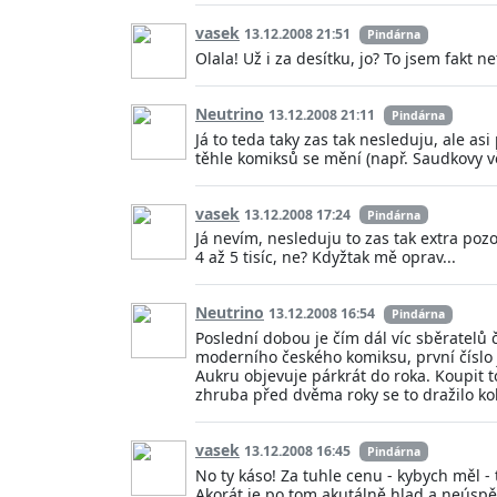
vasek
13.12.2008 21:51
Pindárna
Olala! Už i za desítku, jo? To jsem fakt 
Neutrino
13.12.2008 21:11
Pindárna
Já to teda taky zas tak nesleduju, ale asi
těhle komiksů se mění (např. Saudkovy věc
vasek
13.12.2008 17:24
Pindárna
Já nevím, nesleduju to zas tak extra poz
4 až 5 tisíc, ne? Kdyžtak mě oprav...
Neutrino
13.12.2008 16:54
Pindárna
Poslední dobou je čím dál víc sběratelů 
moderního českého komiksu, první číslo j
Aukru objevuje párkrát do roka. Koupit to
zhruba před dvěma roky se to dražilo kol
vasek
13.12.2008 16:45
Pindárna
No ty káso! Za tuhle cenu - kybych měl 
Akorát je po tom akutálně hlad a neúspěš