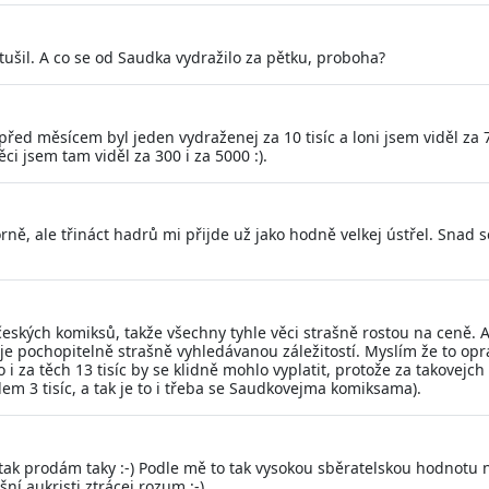
netušil. A co se od Saudka vydražilo za pětku, proboha?
 před měsícem byl jeden vydraženej za 10 tisíc a loni jsem viděl za 7.
i jsem tam viděl za 300 i za 5000 :).
orně, ale třináct hadrů mi přijde už jako hodně velkej ústřel. Snad
českých komiksů, takže všechny tyhle věci strašně rostou na ceně. A
e pochopitelně strašně vyhledávanou záležitostí. Myslím že to opravd
 i za těch 13 tisíc by se klidně mohlo vyplatit, protože za takovejc
em 3 tisíc, a tak je to i třeba se Saudkovejma komiksama).
- tak prodám taky :-) Podle mě to tak vysokou sběratelskou hodnotu
ní aukristi ztrácej rozum :-)