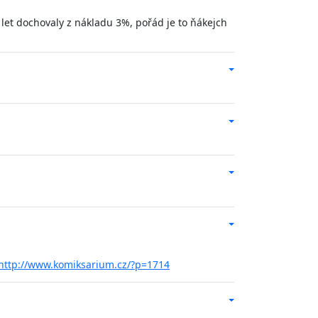
30 let dochovaly z nákladu 3%, pořád je to ňákejch
http://www.komiksarium.cz/?p=1714