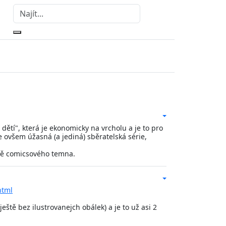
ětí", která je ekonomicky na vrcholu a je to pro
e ovšem úžasná (a jediná) sběratelská série,
době comicsového temna.
html
eště bez ilustrovanejch obálek) a je to už asi 2