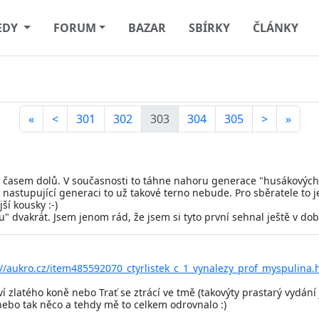
EDY
FORUM
BAZAR
SBÍRKY
ČLÁNKY
«
<
301
302
303
304
305
>
»
e časem dolů. V současnosti to táhne nahoru generace "husákových d
í nastupující generaci to už takové terno nebude. Pro sběratele to j
ší kousky :-)
ku" dvakrát. Jsem jenom rád, že jsem si tyto první sehnal ještě v 
://aukro.cz/item485592070_ctyrlistek_c_1_vynalezy_prof_myspulina.
zlatého koně nebo Trať se ztrácí ve tmě (takovýty prastarý vydání j
 nebo tak něco a tehdy mě to celkem odrovnalo :)