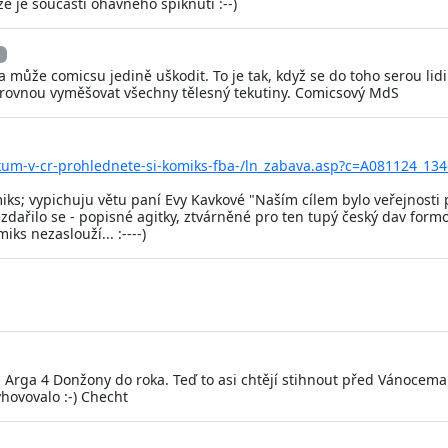
e je součástí ohavného spiknutí :--)
ka může comicsu jedině uškodit. To je tak, když se do toho serou l
u rovnou vyměšovat všechny tělesný tekutiny. Comicsový MdS
likum-v-cr-prohlednete-si-komiks-fba-/ln_zabava.asp?c=A081124_13
s; vypichuju větu paní Evy Kavkové "Naším cílem bylo veřejnosti př
zdařilo se - popisné agitky, ztvárněné pro ten tupý český dav for
iks nezaslouží... :----)
Arga 4 Donžony do roka. Teď to asi chtějí stihnout před Vánocema n
ovovalo :-) Checht