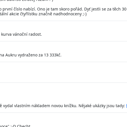
to první číslo nabízí. Ono je tam skoro pořád. Dyť jestli se za těch 
ální akcie čtyřlístku značně nadhodnoceny ;-)
á kurva vánoční radost.
ku na Aukru vydraženo za 13 333kč.
ávě vydal vlastním nákladem novou knížku. Nějaké ukázky jsou tady:
noce" :-D Checht