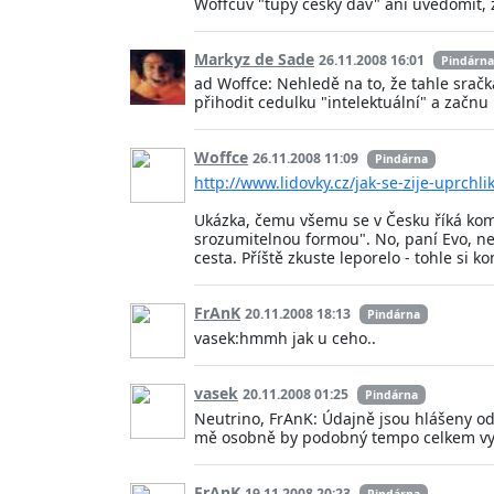
Woffcův "tupý český dav" ani uvědomit, ž
Markyz de Sade
26.11.2008 16:01
Pindárna
ad Woffce: Nehledě na to, že tahle srač
přihodit cedulku "intelektuální" a začn
Woffce
26.11.2008 11:09
Pindárna
http://www.lidovky.cz/jak-se-zije-uprch
Ukázka, čemu všemu se v Česku říká komik
srozumitelnou formou". No, paní Evo, ne
cesta. Příště zkuste leporelo - tohle si kom
FrAnK
20.11.2008 18:13
Pindárna
vasek:hmmh jak u ceho..
vasek
20.11.2008 01:25
Pindárna
Neutrino, FrAnK: Údajně jsou hlášeny od 
mě osobně by podobný tempo celkem vyh
FrAnK
19.11.2008 20:23
Pindárna