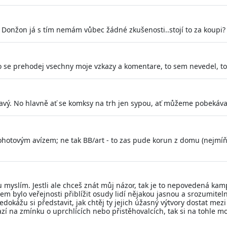
a Donžon já s tím nemám vůbec žádné zkušenosti..stojí to za koupi?
 se prehodej vsechny moje vzkazy a komentare, to sem nevedel, to
avý. No hlavně ať se komksy na trh jen sypou, ať můžeme pobekávat
hotovým avízem; ne tak BB/art - to zas pude korun z domu (nejmíň
u myslím. Jestli ale chceš znát můj názor, tak je to nepovedená ka
lem bylo veřejnosti přiblížit osudy lidí nějakou jasnou a srozumite
okážu si představit, jak chtěj ty jejich úžasný výtvory dostat mezi
azí na zmínku o uprchlících nebo přistěhovalcích, tak si na tohle 