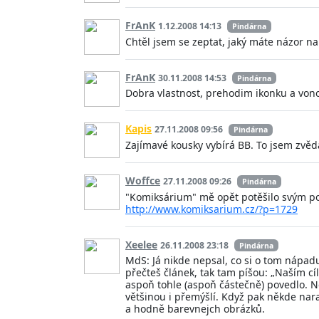
FrAnK
1.12.2008 14:13
Pindárna
Chtěl jsem se zeptat, jaký máte názor n
FrAnK
30.11.2008 14:53
Pindárna
Dobra vlastnost, prehodim ikonku a vono
Kapis
27.11.2008 09:56
Pindárna
Zajímavé kousky vybírá BB. To jsem zvěd
Woffce
27.11.2008 09:26
Pindárna
"Komiksárium" mě opět potěšilo svým po
http://www.komiksarium.cz/?p=1729
Xeelee
26.11.2008 23:18
Pindárna
MdS: Já nikde nepsal, co si o tom nápad
přečteš článek, tak tam píšou: „Naším cí
aspoň tohle (aspoň částečně) povedlo. Ned
většinou i přemýšlí. Když pak někde nar
a hodně barevnejch obrázků.