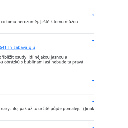
idi co tomu nerozuměj. Ještě k tomu můžou
4641_ln_zabava_glu
iblížit osudy lidí nějakou jasnou a
mou obrázků s bublinami asi nebude ta pravá
arychlo, pak už to určitě půjde pomalejc :) Jinak