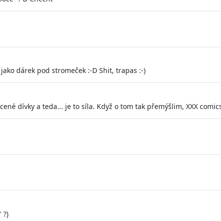
 jako dárek pod stromeček :-D Shit, trapas :-)
ené dívky a teda... je to síla. Když o tom tak přemýšlim, XXX comics 
 ?)