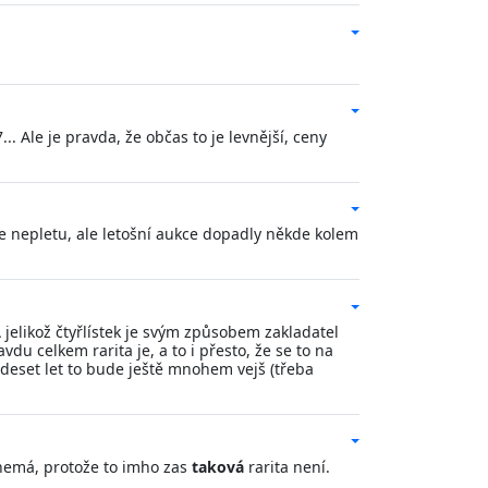
.. Ale je pravda, že občas to je levnější, ceny
 se nepletu, ale letošní aukce dopadly někde kolem
 jelikož čtyřlístek je svým způsobem zakladatel
u celkem rarita je, a to i přesto, že se to na
h deset let to bude ještě mnohem vejš (třeba
 nemá, protože to imho zas
taková
rarita není.