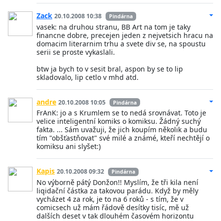
Zack
20.10.2008 10:38
Pindárna
vasek: na druhou stranu, BB Art na tom je taky
financne dobre, precejen jeden z nejvetsich hracu na
domacim literarnim trhu a svete div se, na spoustu
serii se proste vykaslali.
btw ja bych to v sesit bral, aspon by se to lip
skladovalo, lip cetlo v mhd atd.
andre
20.10.2008 10:05
Pindárna
FrAnK: jo a s Krumlem se to nedá srovnávat. Toto je
velice inteligentní komiks o komiksu. Žádný suchý
fakta. ... Sám uvažuji, že jich koupím několik a budu
tím "obšťastňovat" své milé a známé, kteří nechtějí o
komiksu ani slyšet:)
Kapis
20.10.2008 09:32
Pindárna
No výborně pátý Donžon!! Myslím, že tři kila není
liqidační částka za takovou parádu. Když by měly
vycházet 4 za rok, je to na 6 roků - s tím, že v
comicsech už mám řádově desítky tisíc, mě už
dalších deset v tak dlouhém časovém horizontu