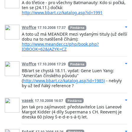
A do třetice - pro všechny Batmanauty: Kdo si počká,
ten se (24.11.) dočká:
http://www.bbart.cz/katalog.asp?id=1991
Woffce
17.10.2008 17:37
Pindárna
A toto už má MEANDER mezi vydanými tituly (už delší
dobu na to natěšeně číhám):
http://www.meander.cz/php/book.php?
IDBOOK=62&JAZYK=CZ
Woffce
17.10.2008 17:29
Pindárna
BB/art se chystá 18.11. vydat: Gene Luen Yang:
"Američan čínského původu"
(
http://www.bbart.cz/katalog.asp?id=1985)
- nebyly
by už teď ňáký reference ?
vasek
17.10.2008 16:07
Pindárna
Jen tak pro zajímavost: představitelce Lois Laneové
Margot Kidder (4 díly Supermana s CH. Reevem) je
dneska 60 (slovy š-e-d-e-s-á-t) let.
FrAnK
17.10.2008 15:26