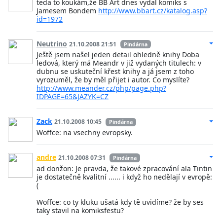
teda to koukám,že BB Art dnes vydal komiks s
Jamesem Bondem
http://www.bbart.cz/katalog.asp?
id=1972
Neutrino
21.10.2008 21:51
Pindárna
Ještě jsem našel jeden detail ohledně knihy Doba
ledová, který má Meandr v již vydaných titulech: v
dubnu se uskuteční křest knihy a já jsem z toho
vyrozuměl, že by měl přijet i autor. Co myslíte?
http://www.meander.cz/php/page.php?
IDPAGE=65&JAZYK=CZ
Zack
21.10.2008 10:45
Pindárna
Woffce: na vsechny evropsky.
andre
21.10.2008 07:31
Pindárna
ad donžon: Je pravda, že takové zpracování ala Tintin
je dostatečně kvalitní ...... i když ho nedělají v evropě:
(
Woffce: co ty kluku ušatá kdy tě uvidíme? že by ses
taky stavil na komiksfestu?