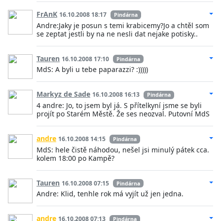
FrAnK
16.10.2008 18:17
Pindárna
Andre:Jaky je posun s temi krabicemy?Jo a chtěl som
se zeptat jestli by na ne nesli dat nejake potisky..
Tauren
16.10.2008 17:10
Pindárna
MdS: A byli u tebe paparazzi? :)))))
Markyz de Sade
16.10.2008 16:13
Pindárna
4 andre: Jo, to jsem byl já. S přítelkyní jsme se byli
projít po Starém Městě. Že ses neozval. Putovní MdS
andre
16.10.2008 14:15
Pindárna
MdS: hele čistě náhodou, nešel jsi minulý pátek cca.
kolem 18:00 po Kampě?
Tauren
16.10.2008 07:15
Pindárna
Andre: Klid, tenhle rok má vyjít už jen jedna.
andre
16.10.2008 07:13
Pindárna