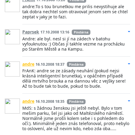
Pindárna
andre:To s tou brunetkou me prilis nevystihuje ale
tak dobra nechtel som otravovat jenom sem se chtel
zeptat v jaky je to fazi.
Paprsek
17.10.2008 13:16
Pindárna
Andre: ale byl. nesl si jí na zádech v batohu
vyfouknutou :) Občas jí takhle vezme na procházku
po Starém Městě a na Kampu.
andre
16.10.2008 18:37
Pindárna
FrAnK: andre se ze zásady neuhání (pokud nejsi
krásná inteligentní brunetka), v opáčném případě
dělá mrtvího brouka a na dannou věc z vejšky sere!
Až to bude tak to bude, pokud to bude.
andre
16.10.2008 18:35
Pindárna
MdS: s žádnou ženskou jsi ještě nebyl. Bylo v tom
mešim parku, šel jsi jako od Maltézského náměstí.
Normálně jsme prošli kolem sebe i s pohledem do
očí:). Minimálně jeden znás telefonoval, proto nebylo
to oslovení, ale už nevim kdo, nebo zda oba.....