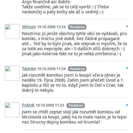
Argo finančně asi dobře.
Takže uvidíme, jak se to celý vyvrbí :-) Třeba
neskončej u páty knihy ale až u sedmý ;-)
Wiruss
19.10.2008 12:24
Pindárna
Neutrino: Jo jenže všechny tyhle věci se vydávali, pro
komiks, v trochu jiné době, bez žádné propagace
atd... Teď by to bylo jinak, ale stejnak si myslím, že to
za tolik asi neprojde, ale i 5 dalších dílů dobrejch :-)
Jinak jako Asterixe fakt ne to je velká zmršenina :-)
Tauren
19.10.2008 11:34
Pindárna
Jak rozumět komiksu jsem si koupil včera (dnes je
neděle 19. října 2008). Zatím jsem přečetl Úvod a 1.
kapitolu a líbí se mi to. Když jsem to četl v Crwi, tak
dobrý to nebylo.
FrAnK
19.10.2008 11:23
Pindárna
Jsem se chtěl zeptat stojí JAk rozumět komiksu od
Mcclouda za koupi, jakej na to mate nazor, je to lepsi
nez Strucny dejiny komiksu od Krumla?