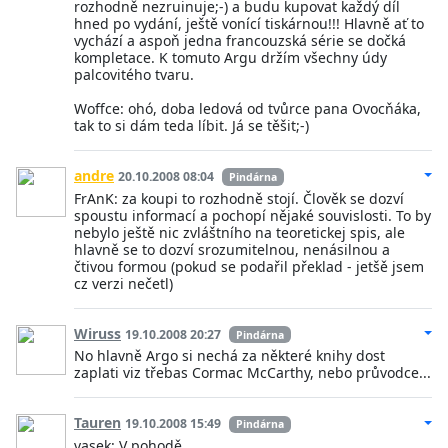
rozhodně nezruinuje;-) a budu kupovat každý díl
hned po vydání, ještě vonící tiskárnou!!! Hlavně ať to
vychází a aspoň jedna francouzská série se dočká
kompletace. K tomuto Argu držím všechny údy
palcovitého tvaru.
Woffce: ohó, doba ledová od tvůrce pana Ovocňáka,
tak to si dám teda líbit. Já se těšit;-)
andre
20.10.2008 08:04
Pindárna
FrAnK: za koupi to rozhodně stojí. Člověk se dozví
spoustu informací a pochopí nějaké souvislosti. To by
nebylo ještě nic zvláštního na teoretickej spis, ale
hlavně se to dozví srozumitelnou, nenásilnou a
čtivou formou (pokud se podařil překlad - jetšě jsem
cz verzi nečetl)
Wiruss
19.10.2008 20:27
Pindárna
No hlavně Argo si nechá za některé knihy dost
zaplati viz třebas Cormac McCarthy, nebo průvodce...
Tauren
19.10.2008 15:49
Pindárna
vasek: V pohodě.