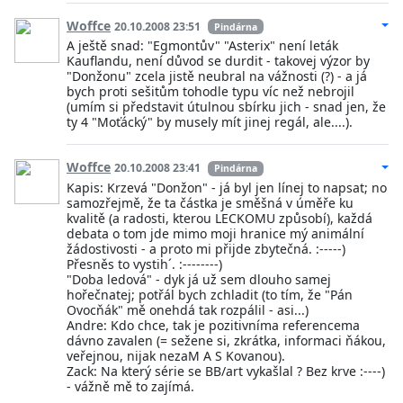
Woffce
20.10.2008 23:51
Pindárna
A ještě snad: "Egmontův" "Asterix" není leták
Kauflandu, není důvod se durdit - takovej výzor by
"Donžonu" zcela jistě neubral na vážnosti (?) - a já
bych proti sešitům tohodle typu víc než nebrojil
(umím si představit útulnou sbírku jich - snad jen, že
ty 4 "Moťácký" by musely mít jinej regál, ale....).
Woffce
20.10.2008 23:41
Pindárna
Kapis: Krzevá "Donžon" - já byl jen línej to napsat; no
samozřejmě, že ta částka je směšná v úměře ku
kvalitě (a radosti, kterou LECKOMU způsobí), každá
debata o tom jde mimo moji hranice mý animální
žádostivosti - a proto mi přijde zbytečná. :-----)
Přesněs to vystih´. :--------)
"Doba ledová" - dyk já už sem dlouho samej
hořečnatej; potřál bych zchladit (to tím, že "Pán
Ovocňák" mě onehdá tak rozpálil - asi...)
Andre: Kdo chce, tak je pozitivníma referencema
dávno zavalen (= sežene si, zkrátka, informaci ňákou,
veřejnou, nijak nezaM A S Kovanou).
Zack: Na který série se BB/art vykašlal ? Bez krve :----)
- vážně mě to zajímá.