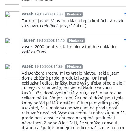
vasek
19.10.2008 15:33
Pindárna
Tauren: Jasně. Mluvím o klasickejch knihách. A navíc
za slovem
relativně
je vykřičník :-)
Tauren
19.10.2008 14:40
Pindárna
vasek: 2000 není zas tak málo, v tomhle nákladu
vydává Crew.
vasek
19.10.2008 14:35
Pindárna
Ad Donžon: Trochu mi to vrtalo hlavou, takže jsem
doma zběžně projel produkci Arga. Oni mají
exkluzivní edice, knížky, které vyšly třeba před 8 ale i
10 lety - v relativně(!) malým nákladu cca 2000
kusů...už v době vydání stály 300,-, což je na rok 98
celkem pálka. Fór je v tom, že i po té době jsou tyhle
knihy pořád ještě k dostání. Čili to je myslím jasný
ukazatel, že u malonákladovek jim na prodejnosti
relativně nezáleží. Vysokou cenou si nahrazujou nižší
prodejnost a asi je ani moc nezajímá, jestli mají
návratnost 2 nebo 8 let. Fakt, že si můžou dovolit
drahou a špatně prodejnou edici značí, že je na tom