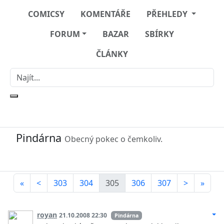
COMICSY
KOMENTÁŘE
PŘEHLEDY
FORUM
BAZAR
SBÍRKY
ČLÁNKY
Pindárna
Obecný pokec o čemkoliv.
«
<
303
304
305
306
307
>
»
royan
21.10.2008 22:30
Pindárna