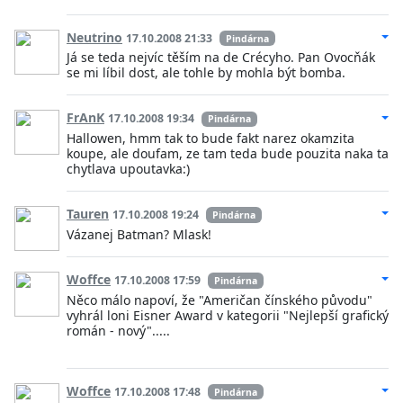
Neutrino
17.10.2008 21:33
Pindárna
Já se teda nejvíc těším na de Crécyho. Pan Ovocňák
se mi líbil dost, ale tohle by mohla být bomba.
FrAnK
17.10.2008 19:34
Pindárna
Hallowen, hmm tak to bude fakt narez okamzita
koupe, ale doufam, ze tam teda bude pouzita naka ta
chytlava upoutavka:)
Tauren
17.10.2008 19:24
Pindárna
Vázanej Batman? Mlask!
Woffce
17.10.2008 17:59
Pindárna
Něco málo napoví, že "Američan čínského původu"
vyhrál loni Eisner Award v kategorii "Nejlepší grafický
román - nový".....
Woffce
17.10.2008 17:48
Pindárna