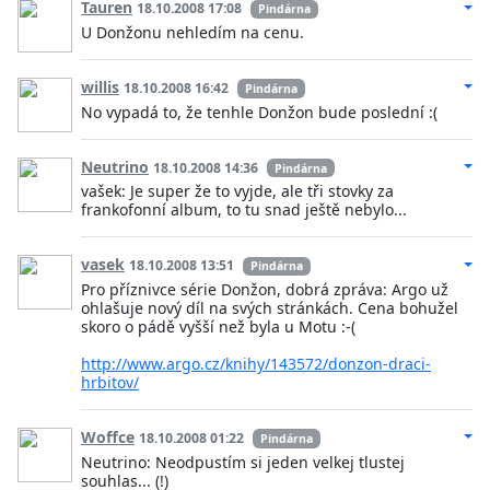
Tauren
18.10.2008 17:08
Pindárna
U Donžonu nehledím na cenu.
willis
18.10.2008 16:42
Pindárna
No vypadá to, že tenhle Donžon bude poslední :(
Neutrino
18.10.2008 14:36
Pindárna
vašek: Je super že to vyjde, ale tři stovky za
frankofonní album, to tu snad ještě nebylo...
vasek
18.10.2008 13:51
Pindárna
Pro příznivce série Donžon, dobrá zpráva: Argo už
ohlašuje nový díl na svých stránkách. Cena bohužel
skoro o pádě vyšší než byla u Motu :-(
http://www.argo.cz/knihy/143572/donzon-draci-
hrbitov/
Woffce
18.10.2008 01:22
Pindárna
Neutrino: Neodpustím si jeden velkej tlustej
souhlas... (!)