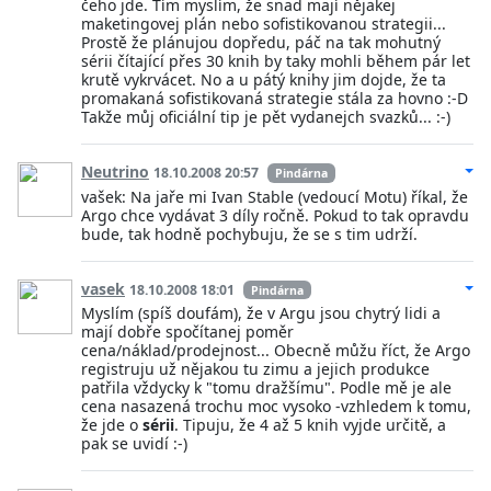
čeho jde. Tím myslím, že snad mají nějakej
maketingovej plán nebo sofistikovanou strategii...
Prostě že plánujou dopředu, páč na tak mohutný
sérii čítající přes 30 knih by taky mohli během pár let
krutě vykrvácet. No a u pátý knihy jim dojde, že ta
promakaná sofistikovaná strategie stála za hovno :-D
Takže můj oficiální tip je pět vydanejch svazků... :-)
Neutrino
18.10.2008 20:57
Pindárna
vašek: Na jaře mi Ivan Stable (vedoucí Motu) říkal, že
Argo chce vydávat 3 díly ročně. Pokud to tak opravdu
bude, tak hodně pochybuju, že se s tim udrží.
vasek
18.10.2008 18:01
Pindárna
Myslím (spíš doufám), že v Argu jsou chytrý lidi a
mají dobře spočítanej poměr
cena/náklad/prodejnost... Obecně můžu říct, že Argo
registruju už nějakou tu zimu a jejich produkce
patřila vždycky k "tomu dražšímu". Podle mě je ale
cena nasazená trochu moc vysoko -vzhledem k tomu,
že jde o
sérii
. Tipuju, že 4 až 5 knih vyjde určitě, a
pak se uvidí :-)