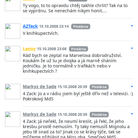
Ty vogo, to to opravdu chtěj takhle chrlit? Tak na to
se vyprdnu. Se nenechám nikym honit....
AZTeck
15.10.2008 23:14
Pindárna
V knihkupectvích.
Lenny
15.10.2008 23:08
Pindárna
Rád bych se zeptal na Marvelova dobrodružství.
Koukám že už tu je dvojka a já marně sháním
jedničku. Je to normálně v trafikách nebo v
knihkupectvích ?
Markyz de Sade
15.10.2008 20:39
Pindárna
4 Zack: Jo a v rádiu jsem byl ještě dřív než v televizi. :)
Pokrokový MdS
Markyz de Sade
15.10.2008 20:39
Pindárna
4 Zack: Já neřekl, že neumí kreslit, já řekl, že jeho
kresbu prostě nemusím. Ty taky nemusíš Mignolu a
jebu tě snad za to? Jinak co se krásy týče, tak se
můžeme přihlásit na Miss oba. Smečový MdS