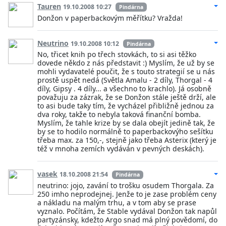
Tauren
19.10.2008 10:27
Pindárna
Donžon v paperbackovým měřítku? Vražda!
Neutrino
19.10.2008 10:12
Pindárna
No, třicet knih po třech stovkách, to si asi těžko
dovede někdo z nás představit :) Myslím, že už by se
mohli vydavatelé poučit, že s touto strategií se u nás
prostě uspět nedá (Světla Amalu - 2 díly, Thorgal - 4
díly, Gipsy . 4 díly... a všechno to krachlo). Já osobně
považuju za zázrak, že se Donžon stále ještě drží, ale
to asi bude taky tím, že vycházel přibližně jednou za
dva roky, takže to nebyla taková finanční bomba.
Myslím, že tahle krize by se dala obejít jedině tak, že
by se to hodilo normálně to paperbackovýho sešítku
třeba max. za 150,-, stejně jako třeba Asterix (který je
též v mnoha zemích vydáván v pevných deskách).
vasek
18.10.2008 21:54
Pindárna
neutrino: jojo, zavání to trošku osudem Thorgala. Za
250 imho neprodejnej. Jenže to je zase problém ceny
a nákladu na malým trhu, a v tom aby se prase
vyznalo. Počítám, že Stable vydával Donžon tak napůl
partyzánsky, kdežto Argo snad má plný povědomí, do