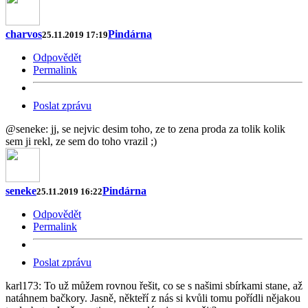
charvos
Pindárna
25.11.2019 17:19
Odpovědět
Permalink
Poslat zprávu
@seneke: jj, se nejvic desim toho, ze to zena proda za tolik kolik
sem ji rekl, ze sem do toho vrazil ;)
seneke
Pindárna
25.11.2019 16:22
Odpovědět
Permalink
Poslat zprávu
karl173: To už můžem rovnou řešit, co se s našimi sbírkami stane, až
natáhnem bačkory. Jasně, někteří z nás si kvůli tomu pořídli nějakou