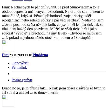
Fimi: Nechal bych to pár dní vyhnít. Je před Slunovratem a to je
období depresí a unáhlených rozhodnutí. Na druhou stranu, není to
mimořádné, když si sběratel přehodnotí svoje priority, udělá
reorganizaci nebo selekci sbírky a pár věcí se zbaví. Nedávno jsem
zrovna pustil do světa několik knih, co jsem měl jen pár dní. Jak se
říká, není každý den posvícení. Můžeš to však třeba brát i jako
součást "vývoje" a přechodu na jiný level:-) Chybou se mi ovšem
zdá, pokud najednou někdo otočí kormidlem o 180 stupňů.
Fimi
Pindárna
23.11.2019 19:08
Odpovědět
Permalink
Poslat zprávu
Draco no jo, je to přesně tak... Nějak jsem došel k závěru že bych to
asi sbíral a utrácel za to donekonečna