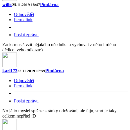
willis
Pindárna
25.11.2019 18:47
Odpovědět
Permalink
Poslat zprávu
Zack: musíš vzít nějakého učedníka a vychovat z něho hrdého
dědice tvého odkazu:)
karl173
Pindárna
25.11.2019 17:59
Odpovědět
Permalink
Poslat zprávu
No já to myslel spíš ze stránky udržování, ale fajn, smrt je taky
celkem nepřítel :D