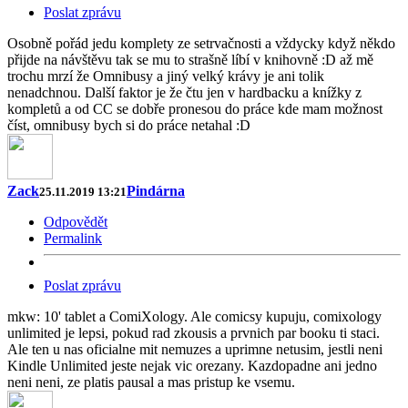
Poslat zprávu
Osobně pořád jedu komplety ze setrvačnosti a vždycky když někdo
přijde na návštěvu tak se mu to strašně líbí v knihovně :D až mě
trochu mrzí že Omnibusy a jiný velký krávy je ani tolik
nenadchnou. Další faktor je že čtu jen v hardbacku a knížky z
kompletů a od CC se dobře pronesou do práce kde mam možnost
číst, omnibusy bych si do práce netahal :D
Zack
Pindárna
25.11.2019 13:21
Odpovědět
Permalink
Poslat zprávu
mkw: 10' tablet a ComiXology. Ale comicsy kupuju, comixology
unlimited je lepsi, pokud rad zkousis a prvnich par booku ti staci.
Ale ten u nas oficialne mit nemuzes a uprimne netusim, jestli neni
Kindle Unlimited jeste nejak vic orezany. Kazdopadne ani jedno
neni neni, ze platis pausal a mas pristup ke vsemu.