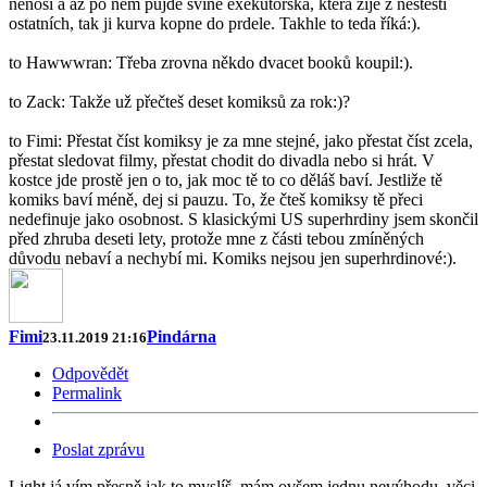
nenosí a až po něm půjde svině exekutorská, která žije z neštěstí
ostatních, tak ji kurva kopne do prdele. Takhle to teda říká:).
to Hawwwran: Třeba zrovna někdo dvacet booků koupil:).
to Zack: Takže už přečteš deset komiksů za rok:)?
to Fimi: Přestat číst komiksy je za mne stejné, jako přestat číst zcela,
přestat sledovat filmy, přestat chodit do divadla nebo si hrát. V
kostce jde prostě jen o to, jak moc tě to co děláš baví. Jestliže tě
komiks baví méně, dej si pauzu. To, že čteš komiksy tě přeci
nedefinuje jako osobnost. S klasickými US superhrdiny jsem skončil
před zhruba deseti lety, protože mne z části tebou zmíněných
důvodu nebaví a nechybí mi. Komiks nejsou jen superhrdinové:).
Fimi
Pindárna
23.11.2019 21:16
Odpovědět
Permalink
Poslat zprávu
Light já vím přesně jak to myslíš, mám ovšem jednu nevýhodu, věci