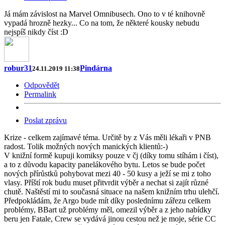
Já mám závislost na Marvel Omnibusech. Ono to v té knihovně
vypadá hrozně hezky... Co na tom, že některé kousky nebudu
nejspíš nikdy číst :D
robur31
Pindárna
24.11.2019 11:38
Odpovědět
Permalink
Poslat zprávu
Krize - celkem zajímavé téma. Určitě by z Vás měli lékaři v PNB
radost. Tolik možných nových manických klientů:-)
V knižní formě kupuji komiksy pouze v čj (díky tomu stíhám i číst),
a to z důvodu kapacity panelákového bytu. Letos se bude počet
nových přírůstků pohybovat mezi 40 - 50 kusy a ježí se mi z toho
vlasy. Příští rok budu muset přitvrdit výběr a nechat si zajít různé
chutě. Naštěstí mi to současná situace na našem knižním trhu ulehčí.
Předpokládám, že Argo bude mít díky poslednímu zářezu celkem
problémy, BBart už problémy měl, omezil výběr a z jeho nabídky
beru jen Fatale, Crew se vydává jinou cestou než je moje, série CC