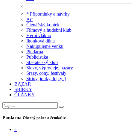
* Připomínky a návrhy
Art
Čtenářský koutek
Filmový a hudební klub
Herní vlákno
Ikonková dílna
Nakupujeme venku
Pindárna
Publicistika
Sběratelský klub
Slevy, výprodeje, bazary
Srazy, cony, festivaly
Stripy, jouky, fejky :)
BAZAR
SBÍRKY
ČLÁNKY
Pindárna
Obecný pokec o čemkoliv.
«