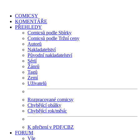
COMICSY
KOMENTÁŘE
PŘEHLEDY
Comicsů podle Sbírky
Comicsů podle Tržní ceny
Autorů
Nakladatelství
Původní nakladatelství
Sérií
Žánrů
Tagů
Zemí
Uživatelů
Rozpracované comicsy
Chybějící obálky
Chybějící rok/měsíc
K přečtení v PDF/CBZ
FORUM
Vše