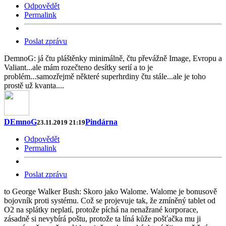
Odpovědět
Permalink
Poslat zprávu
DemnoG: já čtu pláštěnky minimálně, čtu převážně Image, Evropu a
Valiant...ale mám rozečteno desítky serií a to je
problém...samozřejmě některé superhrdiny čtu stále...ale je toho
prostě už kvanta....
DEmnoG
Pindárna
23.11.2019 21:19
Odpovědět
Permalink
Poslat zprávu
to George Walker Bush: Skoro jako Walome. Walome je bonusově
bojovník proti systému. Což se projevuje tak, že zmíněný tablet od
O2 na splátky neplatí, protože píchá na nenažrané korporace,
zásadně si nevybírá poštu, protože ta líná kůže pošťačka mu ji