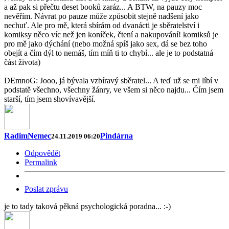
a až pak si přečtu deset booků zaráz... A BTW, na pauzy moc
nevěřím. Návrat po pauze může způsobit stejně nadšení jako
nechuť. Ale pro mě, která sbírám od dvanácti je sběratelství i
komiksy něco víc než jen koníček, čtení a nakupování! komiksů je
pro mě jako dýchání (nebo možná spíš jako sex, dá se bez toho
obejít a čím dýl to nemáš, tím míň ti to chybí... ale je to podstatná
část života)
DEmnoG: Jooo, já bývala vzbíravý sběratel... A teď už se mi líbí v
podstatě všechno, všechny žánry, ve všem si něco najdu... Čím jsem
starší, tím jsem shovívavější.
RadimNemec
Pindárna
24.11.2019 06:20
Odpovědět
Permalink
Poslat zprávu
je to tady taková pěkná psychologická poradna... :-)