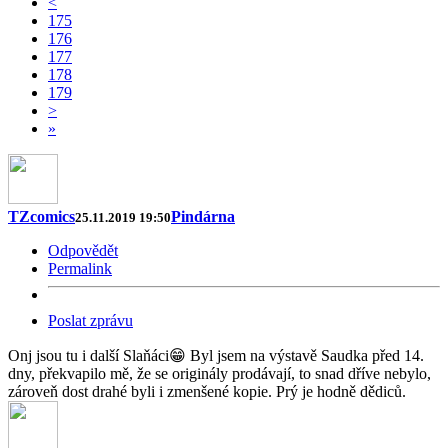
<
175
176
177
178
179
>
»
TZcomics
Pindárna
25.11.2019 19:50
Odpovědět
Permalink
Poslat zprávu
Onj jsou tu i další Slaňáci😁 Byl jsem na výstavě Saudka před 14.
dny, překvapilo mě, že se originály prodávají, to snad dříve nebylo,
zároveň dost drahé byli i zmenšené kopie. Prý je hodně dědiců.