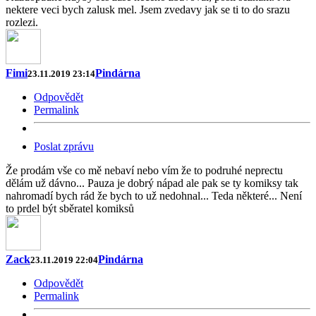
nektere veci bych zalusk mel. Jsem zvedavy jak se ti to do srazu
rozlezi.
Fimi
Pindárna
23.11.2019 23:14
Odpovědět
Permalink
Poslat zprávu
Že prodám vše co mě nebaví nebo vím že to podruhé neprectu
dělám už dávno... Pauza je dobrý nápad ale pak se ty komiksy tak
nahromadí bych rád že bych to už nedohnal... Teda některé... Není
to prdel být sběratel komiksů
Zack
Pindárna
23.11.2019 22:04
Odpovědět
Permalink