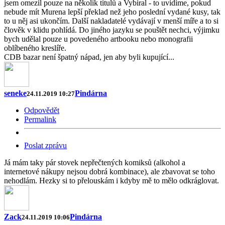
jsem omezil pouze na několik titulů a Vybíral - to uvidíme, pokud
nebude mít Murena lepší překlad než jeho poslední vydané kusy, tak
to u něj asi ukončím. Další nakladatelé vydávají v menší míře a to si
člověk v klidu pohlídá. Do jiného jazyku se pouštět nechci, výjimku
bych udělal pouze u povedeného artbooku nebo monografii
oblíbeného kreslíře.
CDB bazar není špatný nápad, jen aby byli kupující...
seneke
Pindárna
24.11.2019 10:27
Odpovědět
Permalink
Poslat zprávu
Já mám taky pár stovek nepřečtených komiksů (alkohol a
internetové nákupy nejsou dobrá kombinace), ale zbavovat se toho
nehodlám. Hezky si to přelouskám i kdyby mě to mělo odkráglovat.
Zack
Pindárna
24.11.2019 10:06