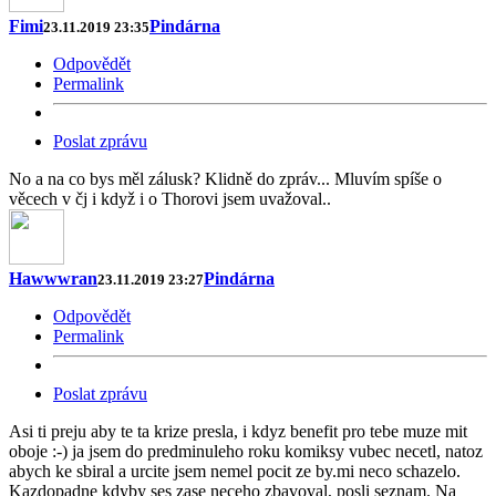
Fimi
Pindárna
23.11.2019 23:35
Odpovědět
Permalink
Poslat zprávu
No a na co bys měl zálusk? Klidně do zpráv... Mluvím spíše o
věcech v čj i když i o Thorovi jsem uvažoval..
Hawwwran
Pindárna
23.11.2019 23:27
Odpovědět
Permalink
Poslat zprávu
Asi ti preju aby te ta krize presla, i kdyz benefit pro tebe muze mit
oboje :-) ja jsem do predminuleho roku komiksy vubec necetl, natoz
abych ke sbiral a urcite jsem nemel pocit ze by.mi neco schazelo.
Kazdopadne kdyby ses zase neceho zbavoval, posli seznam. Na