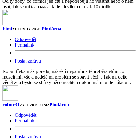
Od ty doby, co comics jen ctu a nepotrebuju ho vlastnit nebo o nem
psat, tak se mi taaaaaaaaakhle ulevilo a ctu tak 10x tolik.
Fimi
Pindárna
23.11.2019 20:45
Odpovědět
Permalink
Poslat zprávu
Robur třeba máš pravdu, naštěstí nepatřím k těm sběratelům co
musejí mít vše a nedělá mi problém se zbavit věcí... Tak mi dejte
vědět zda byste ze sbírky něco nechtěli dokud mám tuhle náladu...
robur31
Pindárna
23.11.2019 20:42
Odpovědět
Permalink
Poslat zprávu