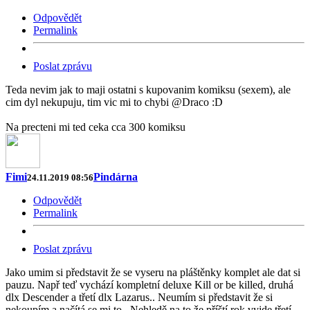
Odpovědět
Permalink
Poslat zprávu
Teda nevim jak to maji ostatni s kupovanim komiksu (sexem), ale
cim dyl nekupuju, tim vic mi to chybi @Draco :D
Na precteni mi ted ceka cca 300 komiksu
Fimi
Pindárna
24.11.2019 08:56
Odpovědět
Permalink
Poslat zprávu
Jako umim si představit že se vyseru na pláštěnky komplet ale dat si
pauzu. Např teď vychází kompletní deluxe Kill or be killed, druhá
dlx Descender a třetí dlx Lazarus.. Neumím si představit že si
nekoupím a načítá se mi to.. Nehledě na to že příští rok vyjde třetí