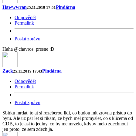
Hawwwran
Pindárna
25.11.2019 17:51
Odpovědět
Permalink
Poslat zprávu
Haha @chavros, presne :D
Zack
Pindárna
25.11.2019 17:43
Odpovědět
Permalink
Poslat zprávu
Sbirku mrdat, to at si rozeberou lidi, co budou mit zrovna pristup do
bytu. Ale uz par let si rikam, ze bych mel promyslet, co s klicema od
CDB, to je asi to jediny, co by me mrzelo, kdyby melo zdechnout
jen proto, ze sem zdech ja.