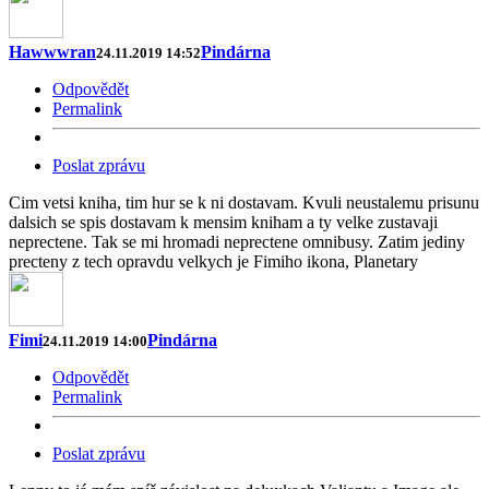
Hawwwran
Pindárna
24.11.2019 14:52
Odpovědět
Permalink
Poslat zprávu
Cim vetsi kniha, tim hur se k ni dostavam. Kvuli neustalemu prisunu
dalsich se spis dostavam k mensim kniham a ty velke zustavaji
neprectene. Tak se mi hromadi neprectene omnibusy. Zatim jediny
precteny z tech opravdu velkych je Fimiho ikona, Planetary
Fimi
Pindárna
24.11.2019 14:00
Odpovědět
Permalink
Poslat zprávu