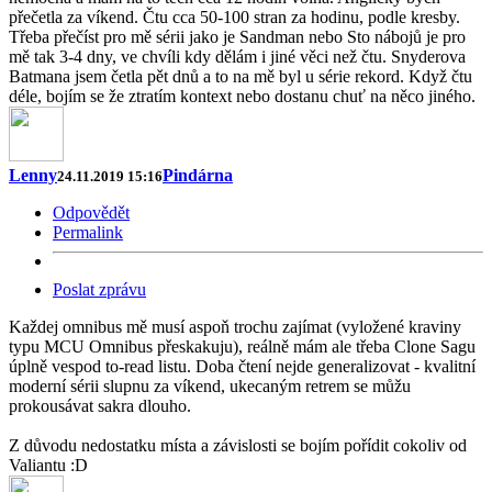
přečetla za víkend. Čtu cca 50-100 stran za hodinu, podle kresby.
Třeba přečíst pro mě sérii jako je Sandman nebo Sto nábojů je pro
mě tak 3-4 dny, ve chvíli kdy dělám i jiné věci než čtu. Snyderova
Batmana jsem četla pět dnů a to na mě byl u série rekord. Když čtu
déle, bojím se že ztratím kontext nebo dostanu chuť na něco jiného.
Lenny
Pindárna
24.11.2019 15:16
Odpovědět
Permalink
Poslat zprávu
Každej omnibus mě musí aspoň trochu zajímat (vyložené kraviny
typu MCU Omnibus přeskakuju), reálně mám ale třeba Clone Sagu
úplně vespod to-read listu. Doba čtení nejde generalizovat - kvalitní
moderní sérii slupnu za víkend, ukecaným retrem se můžu
prokousávat sakra dlouho.
Z důvodu nedostatku místa a závislosti se bojím pořídit cokoliv od
Valiantu :D