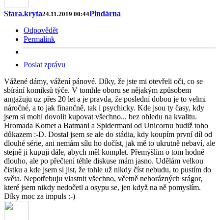
Stara.kryta
Pindárna
24.11.2019 00:44
Odpovědět
Permalink
Poslat zprávu
Vážené dámy, vážení pánové. Díky, že jste mi otevřeli oči, co se
sbírání komiksů týče. V tomhle oboru se nějakým způsobem
angažuju uz přes 20 let a je pravda, že poslední dobou je to velmi
náročné, a to jak finančně, tak i psychicky. Kde jsou ty časy, kdy
jsem si mohl dovolit kupovat všechno... bez ohledu na kvalitu.
Hromada Komet a Batmani a Spidermani od Unicornu budiž toho
důkazem :-D. Dostal jsem se ale do stádia, kdy koupím první díl od
dlouhé série, ani nemám sílu ho dočíst, jak mě to ukrutně nebaví, ale
stejně ji kupuji dále, abych měl komplet. Přemýšlím o tom hodně
dlouho, ale po přečtení téhle diskuse mám jasno. Udělám velkou
čistku a kde jsem si jist, že tohle už nikdy číst nebudu, to pustím do
světa. Nepotřebuju vlastnit všechno, včetně nehorázných srágor,
které jsem nikdy nedočetl a osypu se, jen když na ně pomyslím.
Díky moc za impuls :-)