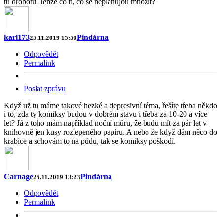
tu drobotu. Jenže co ti, co se neplánujou množit?
karl173
Pindárna
25.11.2019 15:50
Odpovědět
Permalink
Poslat zprávu
Když už tu máme takové hezké a depresivní téma, řešíte třeba někdo
i to, zda ty komiksy budou v dobrém stavu i třeba za 10-20 a více
let? Já z toho mám například noční můru, že budu mít za pár let v
knihovně jen kusy rozlepeného papíru. A nebo že když dám něco do
krabice a schovám to na půdu, tak se komiksy poškodí.
Carnage
Pindárna
25.11.2019 13:23
Odpovědět
Permalink