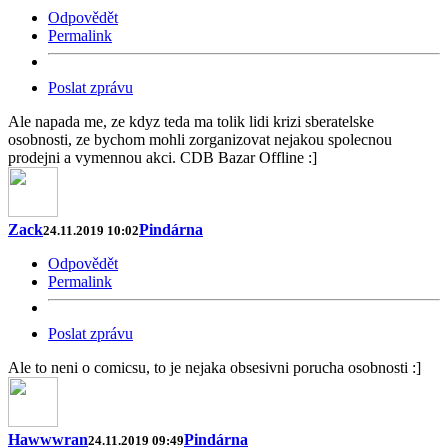
Odpovědět
Permalink
Poslat zprávu
Ale napada me, ze kdyz teda ma tolik lidi krizi sberatelske
osobnosti, ze bychom mohli zorganizovat nejakou spolecnou
prodejni a vymennou akci. CDB Bazar Offline :]
Zack
Pindárna
24.11.2019 10:02
Odpovědět
Permalink
Poslat zprávu
Ale to neni o comicsu, to je nejaka obsesivni porucha osobnosti :]
Hawwwran
Pindárna
24.11.2019 09:49