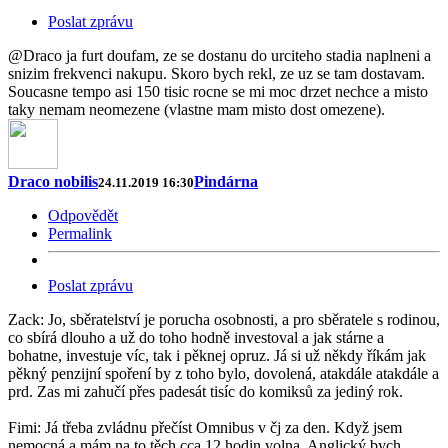
Poslat zprávu
@Draco ja furt doufam, ze se dostanu do urciteho stadia naplneni a
snizim frekvenci nakupu. Skoro bych rekl, ze uz se tam dostavam.
Soucasne tempo asi 150 tisic rocne se mi moc drzet nechce a misto
taky nemam neomezene (vlastne mam misto dost omezene).
Draco nobilis
Pindárna
24.11.2019 16:30
Odpovědět
Permalink
Poslat zprávu
Zack: Jo, sběratelství je porucha osobnosti, a pro sběratele s rodinou,
co sbírá dlouho a už do toho hodně investoval a jak stárne a
bohatne, investuje víc, tak i pěknej opruz. Já si už někdy říkám jak
pěkný penzijní spoření by z toho bylo, dovolená, atakdále atakdále a
prd. Zas mi zahučí přes padesát tisíc do komiksů za jediný rok.
Fimi: Já třeba zvládnu přečíst Omnibus v čj za den. Když jsem
nemocná a mám na to těch cca 12 hodin volna. Anglický bych