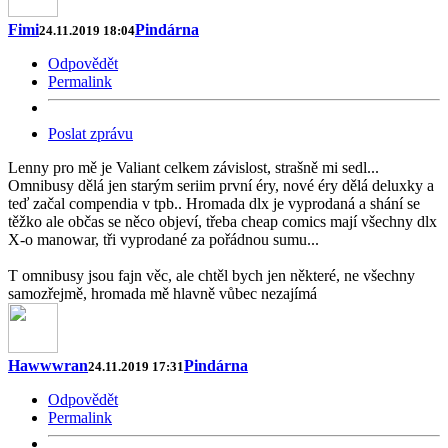
Fimi
Pindárna
24.11.2019 18:04
Odpovědět
Permalink
Poslat zprávu
Lenny pro mě je Valiant celkem závislost, strašně mi sedl...
Omnibusy dělá jen starým seriim první éry, nové éry dělá deluxky a
teď začal compendia v tpb.. Hromada dlx je vyprodaná a shání se
těžko ale občas se něco objeví, třeba cheap comics mají všechny dlx
X-o manowar, tři vyprodané za pořádnou sumu...
T omnibusy jsou fajn věc, ale chtěl bych jen některé, ne všechny
samozřejmě, hromada mě hlavně vůbec nezajímá
Hawwwran
Pindárna
24.11.2019 17:31
Odpovědět
Permalink