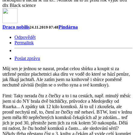
dlx Black science
Draco nobilis
Pindárna
24.11.2019 07:48
Odpovědět
Permalink
Poslat zprávu
Můj sen je jednou se nasrat, prodat celou sbírku a koupit si za
utržené peníze plachetnici aka díru ve vodě do které se hází peníze,
jak říkají jachtaři. Ale zatím jsem na knihovně i sbírce poměrně
nechutně závislá (bojím se o svého syna a své komiksy).
Fimi: Taky nerada čtu z čtečky a to i na cestách, např. minulý měsíc
jsem si do NY brala dvě bichličky, průvodce a Medojedky od
Ruarka... A zpátky tak 12 kilo komiksů. Já to už i zkoušela, ale
prostě nechytá mě, to, čtení ze čtečky mě nebaví. BTW, loni v lednu
jsem měla 80 nepřečtených komiksů čekajících až je zdolám... teď
jich je pod 30, přestože jsem jich za rok kolem 50 nakoupila. Dělá
mi radost, že čtu hodně komiksů a často... ale sledování sérií?
Někdy třeba přestanu číst u 3. knihy a čekám až vyjde celý komplet