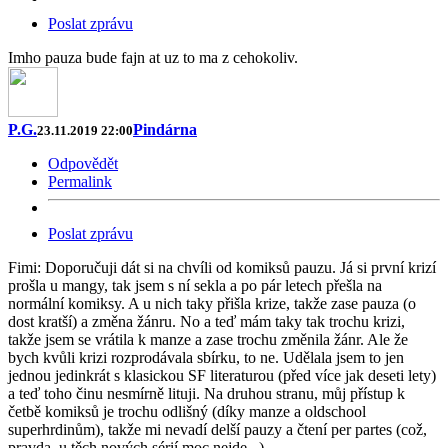
Poslat zprávu
Imho pauza bude fajn at uz to ma z cehokoliv.
P.G.
Pindárna
23.11.2019 22:00
Odpovědět
Permalink
Poslat zprávu
Fimi: Doporučuji dát si na chvíli od komiksů pauzu. Já si první krizí
prošla u mangy, tak jsem s ní sekla a po pár letech přešla na
normální komiksy. A u nich taky přišla krize, takže zase pauza (o
dost kratší) a změna žánru. No a teď mám taky tak trochu krizi,
takže jsem se vrátila k manze a zase trochu změnila žánr. Ale že
bych kvůli krizi rozprodávala sbírku, to ne. Udělala jsem to jen
jednou jedinkrát s klasickou SF literaturou (před více jak deseti lety)
a teď toho činu nesmírně lituji. Na druhou stranu, můj přístup k
četbě komiksů je trochu odlišný (díky manze a oldschool
superhrdinům), takže mi nevadí delší pauzy a čtení per partes (což,
pravda, u těch nových sérií moc nejde...).