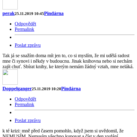
perak
Pindárna
25.11.2019 10:45
Odpovědět
Permalink
Poslat zprávu
Tak já se snažím doma mít jen to, co si myslím, že mi udělá radost
mne či synovi i někdy v budoucnu. Jinak knihovna nebo si nechám
zajít chuť. Sbírat knihy, ke kterým nemám žádný vztah, mne neláká.
Doppelganger
Pindárna
25.11.2019 10:20
Odpovědět
Permalink
Poslat zprávu
k té krizi: mně před časem pomohlo, když jsem si uvědomil, že
NEMUSÍM. Nemusím všechno kupovat a číst v den vydání,