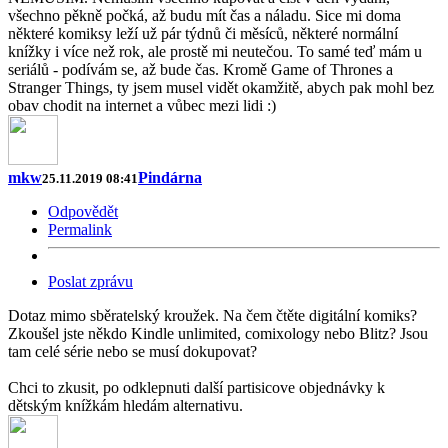
všechno pěkně počká, až budu mít čas a náladu. Sice mi doma
některé komiksy leží už pár týdnů či měsíců, některé normální
knížky i více než rok, ale prostě mi neutečou. To samé teď mám u
seriálů - podívám se, až bude čas. Kromě Game of Thrones a
Stranger Things, ty jsem musel vidět okamžitě, abych pak mohl bez
obav chodit na internet a vůbec mezi lidi :)
mkw
Pindárna
25.11.2019 08:41
Odpovědět
Permalink
Poslat zprávu
Dotaz mimo sběratelský kroužek. Na čem čtěte digitální komiks?
Zkoušel jste někdo Kindle unlimited, comixology nebo Blitz? Jsou
tam celé série nebo se musí dokupovat?
Chci to zkusit, po odklepnuti další partisicove objednávky k
dětským knížkám hledám alternativu.