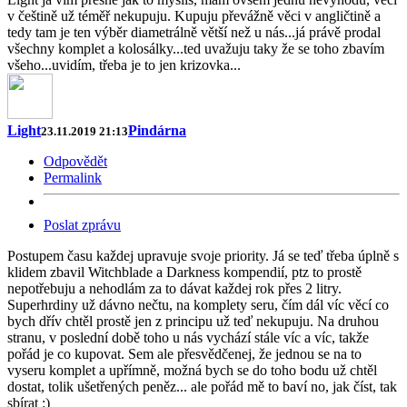
v češtině už téměř nekupuju. Kupuju převážně věci v angličtině a
tedy tam je ten výběr diametrálně větší než u nás...já právě prodal
všechny komplet a kolosálky...ted uvažuju taky že se toho zbavím
všeho...uvidím, třeba je to jen krizovka...
Light
Pindárna
23.11.2019 21:13
Odpovědět
Permalink
Poslat zprávu
Postupem času každej upravuje svoje priority. Já se teď třeba úplně s
klidem zbavil Witchblade a Darkness kompendií, ptz to prostě
nepotřebuju a nehodlám za to dávat každej rok přes 2 litry.
Superhrdiny už dávno nečtu, na komplety seru, čím dál víc věcí co
bych dřív chtěl prostě jen z principu už teď nekupuju. Na druhou
stranu, v poslední době toho u nás vychází stále víc a víc, takže
pořád je co kupovat. Sem ale přesvědčenej, že jednou se na to
vyseru komplet a upřímně, možná bych se do toho bodu už chtěl
dostat, tolik ušetřených peněz... ale pořád mě to baví no, jak číst, tak
sbírat :)