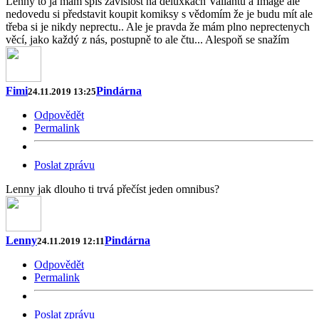
Lenny to já mám spíš závislost na deluxkach Valiantu a Image ale
nedovedu si představit koupit komiksy s vědomím že je budu mít ale
třeba si je nikdy neprectu.. Ale je pravda že mám plno neprectenych
věcí, jako každý z nás, postupně to ale čtu... Alespoň se snažím
Fimi
Pindárna
24.11.2019 13:25
Odpovědět
Permalink
Poslat zprávu
Lenny jak dlouho ti trvá přečíst jeden omnibus?
Lenny
Pindárna
24.11.2019 12:11
Odpovědět
Permalink
Poslat zprávu