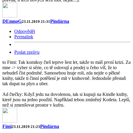
DEmnoG
Pindárna
23.11.2019 21:31
Odpovědět
Permalink
Poslat zprávu
to Fimi: Tak komiksy čteš teprve šest let, takže to máš první krizi. Za
mne -> vyber si série, co tě oslovují a prodej u čeho víš, že to
nebudeš číst podruhé. Samosebou hraje roli, zda nejde o pěkné
knihy, takže ti činní potěšení je mít v knihovně. Jednoduše přestaň
tak dupat na plyn a uber.
Ad čtečky: Když jedu na dovolenou, tak si kupuji na Kindle knihy,
které jsou na jedno použití. Například tebou zmíněný Kotleta. Lepší,
než si zmenšovat prostor v kufru.
Fimi
Pindárna
23.11.2019 21:23