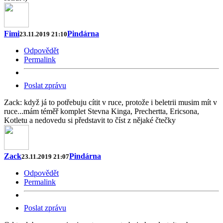
Fimi
Pindárna
23.11.2019 21:10
Odpovědět
Permalink
Poslat zprávu
Zack: když já to potřebuju cítit v ruce, protože i beletrii musim mít v
ruce...mám téměř komplet Stevna Kinga, Prechertta, Ericsona,
Kotletu a nedovedu si představit to číst z nějaké čtečky
Zack
Pindárna
23.11.2019 21:07
Odpovědět
Permalink
Poslat zprávu