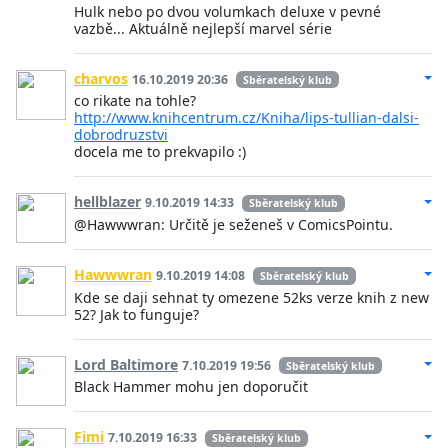
Hulk nebo po dvou volumkach deluxe v pevné
vazbě... Aktuálně nejlepší marvel série
charvos
16.10.2019 20:36
Sběratelský klub
co rikate na tohle?
http://www.knihcentrum.cz/Kniha/lips-tullian-dalsi-
dobrodruzstvi
docela me to prekvapilo :)
hellblazer
9.10.2019 14:33
Sběratelský klub
@Hawwwran: Určitě je seženeš v ComicsPointu.
Hawwwran
9.10.2019 14:08
Sběratelský klub
Kde se daji sehnat ty omezene 52ks verze knih z new
52? Jak to funguje?
Lord Baltimore
7.10.2019 19:56
Sběratelský klub
Black Hammer mohu jen doporučit
Fimi
7.10.2019 16:33
Sběratelský klub