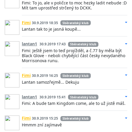
Fimi: To jo, ale v poličce to moc hezky ladit nebude :D
Mít tam uprostřed strčený to DCKK.
Fimi
30.9.2019 18:35
Sběratelský klub
Lantan tak to je jasná koupě...
lantan1
30.9.2019 17:43
Sběratelský klub
Fimi: Ještě jsem to teď projížděl, a č.77 by měla být
Black Glove - neboli chybějící část česky nevydaného
Morrisonova runu.
Fimi
30.9.2019 16:25
Sběratelský klub
Lantan samozřejmě... Dekuju
lantan1
30.9.2019 15:41
Sběratelský klub
Fimi: A bude tam Kingdom come, ale to už jistě máš.
Fimi
30.9.2019 15:25
Sběratelský klub
Hmmm zní zajímavě