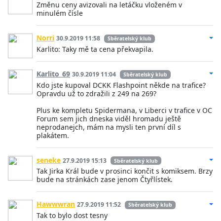
Změnu ceny avizovali na letáčku vloženém v
minulém čísle
Norri
30.9.2019 11:58
Sběratelský klub
Karlito: Taky mě ta cena překvapila.
Karlito_69
30.9.2019 11:04
Sběratelský klub
Kdo jste kupoval DCKK Flashpoint někde na trafice?
Opravdu už to zdražili z 249 na 269?
Plus ke kompletu Spidermana, v Liberci v trafice v OC
Forum sem jich dneska viděl hromadu ještě
neprodanejch, mám na mysli ten první díl s
plakátem.
seneke
27.9.2019 15:13
Sběratelský klub
Tak Jirka Král bude v prosinci končit s komiksem. Brzy
bude na stránkách zase jenom Čtyřlístek.
Hawwwran
27.9.2019 11:52
Sběratelský klub
Tak to bylo dost tesny