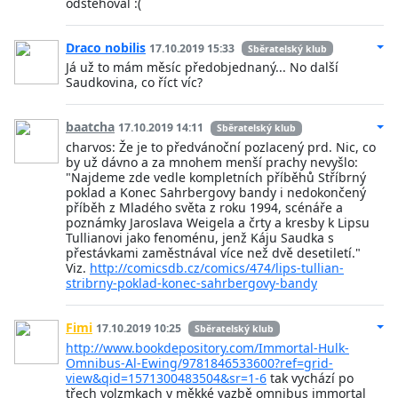
odstehoval :(
Draco nobilis
17.10.2019 15:33
Sběratelský klub
Já už to mám měsíc předobjednaný... No další
Saudkovina, co říct víc?
baatcha
17.10.2019 14:11
Sběratelský klub
charvos: Že je to předvánoční pozlacený prd. Nic, co
by už dávno a za mnohem menší prachy nevyšlo:
"Najdeme zde vedle kompletních příběhů Stříbrný
poklad a Konec Sahrbergovy bandy i nedokončený
příběh z Mladého světa z roku 1994, scénáře a
poznámky Jaroslava Weigela a črty a kresby k Lipsu
Tullianovi jako fenoménu, jenž Káju Saudka s
přestávkami zaměstnával více než dvě desetiletí."
Viz.
http://comicsdb.cz/comics/474/lips-tullian-
stribrny-poklad-konec-sahrbergovy-bandy
Fimi
17.10.2019 10:25
Sběratelský klub
http://www.bookdepository.com/Immortal-Hulk-
Omnibus-Al-Ewing/9781846533600?ref=grid-
view&qid=1571300483504&sr=1-6
tak vychází po
třech volzmkach v měkké vazbě omnibus immortal