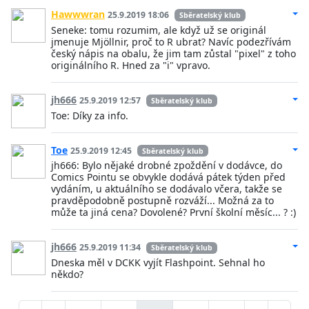
Hawwwran
25.9.2019 18:06
Sběratelský klub
Seneke: tomu rozumim, ale když už se originál
jmenuje Mjöllnir, proč to R ubrat? Navíc podezřívám
český nápis na obalu, že jim tam zůstal "pixel" z toho
originálního R. Hned za "i" vpravo.
jh666
25.9.2019 12:57
Sběratelský klub
Toe: Díky za info.
Toe
25.9.2019 12:45
Sběratelský klub
jh666: Bylo nějaké drobné zpoždění v dodávce, do
Comics Pointu se obvykle dodává pátek týden před
vydáním, u aktuálního se dodávalo včera, takže se
pravděpodobně postupně rozváží... Možná za to
může ta jiná cena? Dovolené? První školní měsíc... ? :)
jh666
25.9.2019 11:34
Sběratelský klub
Dneska měl v DCKK vyjít Flashpoint. Sehnal ho
někdo?