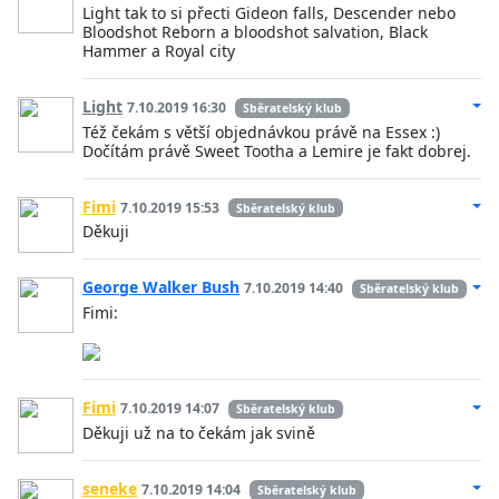
Light tak to si přecti Gideon falls, Descender nebo
Bloodshot Reborn a bloodshot salvation, Black
Hammer a Royal city
Light
7.10.2019 16:30
Sběratelský klub
Též čekám s větší objednávkou právě na Essex :)
Dočítám právě Sweet Tootha a Lemire je fakt dobrej.
Fimi
7.10.2019 15:53
Sběratelský klub
Děkuji
George Walker Bush
7.10.2019 14:40
Sběratelský klub
Fimi:
Fimi
7.10.2019 14:07
Sběratelský klub
Děkuji už na to čekám jak svině
seneke
7.10.2019 14:04
Sběratelský klub