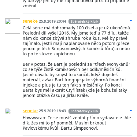
ty barvy)? Jen by mě zajímal důvod proč to případně
změnili.
seneke
25.9.2019 20:44
Sběratelský klub
Celá série má dohromady 100 čísel a je už ukončená.
Poslední díl vyšel 2016. My jsme teď u 77 dílu, takže
nám do konce zbývá zhruba rok a kus. Mě by právě
zajímalo, jestli mají naplánované něco potom (přece
jenom je těch Simpsonovských komiksů fůra) a nebo
to po té stovce zapíchnou.
Ber v potaz, že Bart je poslední ze "třech Mohykánů"
co se týče čistě komiksových periodik/měsičníků.
Jasně dávalo by smysl to ukončit, když dojedeš
materiál, avšak Bart funguje jako výborná finanční
injekce a plus je tu ten fakt s měsičníky. Po konci
Barta bys měl akorát Čtyřlístek (kde je bohužel taky
jenom otázka času) a Jirku Krále.
seneke
25.9.2019 18:43
Sběratelský klub
Hawwwran: To se musíš zeptat přímo vydavatele. Ale
dík, žes mi to připomněl. Musím brknout
Pavlovskému kvůli Bartu Simpsonovi.