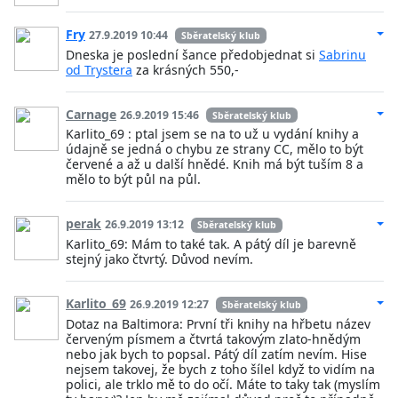
Fry
27.9.2019 10:44
Sběratelský klub
Dneska je poslední šance předobjednat si
Sabrinu
od Trystera
za krásných 550,-
Carnage
26.9.2019 15:46
Sběratelský klub
Karlito_69 : ptal jsem se na to už u vydání knihy a
údajně se jedná o chybu ze strany CC, mělo to být
červené a až u další hnědé. Knih má být tuším 8 a
mělo to být půl na půl.
perak
26.9.2019 13:12
Sběratelský klub
Karlito_69: Mám to také tak. A pátý díl je barevně
stejný jako čtvrtý. Důvod nevím.
Karlito_69
26.9.2019 12:27
Sběratelský klub
Dotaz na Baltimora: První tři knihy na hřbetu název
červeným písmem a čtvrtá takovým zlato-hnědým
nebo jak bych to popsal. Pátý díl zatím nevím. Hise
nejsem takovej, že bych z toho šílel když to vidím na
polici, ale trklo mě to do očí. Máte to taky tak (myslím