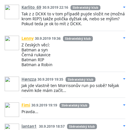
Karlito_69
30.9.2019 22:16
Sběratelský klub
Tak z z DCKK to v tom případě pujde složit ne (možná
krom RIP?) takže polička dyžtak ok, nebo se mýlim?
Pokud teda je ok to mít z DCKK.
Lenny
30.9.2019 19:36
Sběratelský klub
Z českých věcí:
Batman a syn
Černá rukavice
Batman RIP
Batman a Robin
Hønzza
30.9.2019 19:35
Sběratelský klub
Jak jde vlastně ten Morrisonův run po sobě? Nějak
nevím kde mám začít...
Fimi
30.9.2019 19:19
Sběratelský klub
Pravda...
lantan1
30.9.2019 18:57
Sběratelský klub