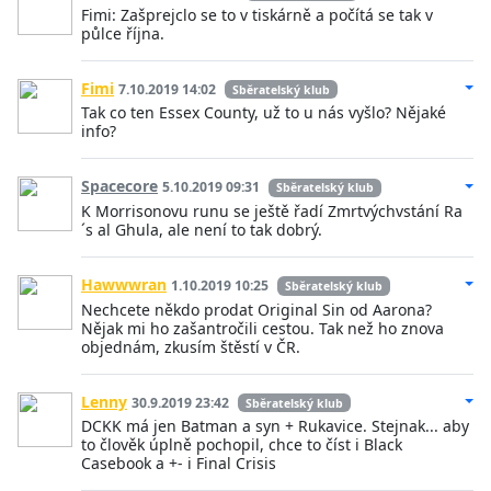
Fimi: Zašprejclo se to v tiskárně a počítá se tak v
půlce října.
Fimi
7.10.2019 14:02
Sběratelský klub
Tak co ten Essex County, už to u nás vyšlo? Nějaké
info?
Spacecore
5.10.2019 09:31
Sběratelský klub
K Morrisonovu runu se ještě řadí Zmrtvýchvstání Ra
´s al Ghula, ale není to tak dobrý.
Hawwwran
1.10.2019 10:25
Sběratelský klub
Nechcete někdo prodat Original Sin od Aarona?
Nějak mi ho zašantročili cestou. Tak než ho znova
objednám, zkusím štěstí v ČR.
Lenny
30.9.2019 23:42
Sběratelský klub
DCKK má jen Batman a syn + Rukavice. Stejnak... aby
to člověk úplně pochopil, chce to číst i Black
Casebook a +- i Final Crisis