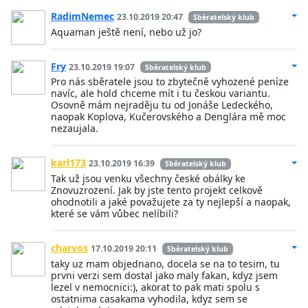
RadimNemec
23.10.2019 20:47
Sběratelský klub
Aquaman ještě není, nebo už jo?
Fry
23.10.2019 19:07
Sběratelský klub
Pro nás sběratele jsou to zbytečně vyhozené peníze
navíc, ale hold chceme mít i tu českou variantu.
Osovně mám nejraděju tu od Jonáše Ledeckého,
naopak Koplova, Kučerovského a Denglára mě moc
nezaujala.
karl173
23.10.2019 16:39
Sběratelský klub
Tak už jsou venku všechny české obálky ke
Znovuzrození. Jak by jste tento projekt celkově
ohodnotili a jaké považujete za ty nejlepší a naopak,
které se vám vůbec nelíbili?
charvos
17.10.2019 20:11
Sběratelský klub
taky uz mam objednano, docela se na to tesim, tu
prvni verzi sem dostal jako maly fakan, kdyz jsem
lezel v nemocnici:), akorat to pak mati spolu s
ostatnima casakama vyhodila, kdyz sem se