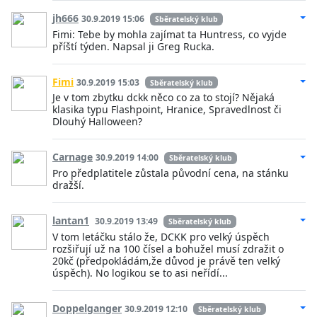
jh666
30.9.2019 15:06
Sběratelský klub
Fimi: Tebe by mohla zajímat ta Huntress, co vyjde
příští týden. Napsal ji Greg Rucka.
Fimi
30.9.2019 15:03
Sběratelský klub
Je v tom zbytku dckk něco co za to stojí? Nějaká
klasika typu Flashpoint, Hranice, Spravedlnost či
Dlouhý Halloween?
Carnage
30.9.2019 14:00
Sběratelský klub
Pro předplatitele zůstala původní cena, na stánku
dražší.
lantan1
30.9.2019 13:49
Sběratelský klub
V tom letáčku stálo že, DCKK pro velký úspěch
rozšiřují už na 100 čísel a bohužel musí zdražit o
20kč (předpokládám,že důvod je právě ten velký
úspěch). No logikou se to asi neřídí...
Doppelganger
30.9.2019 12:10
Sběratelský klub