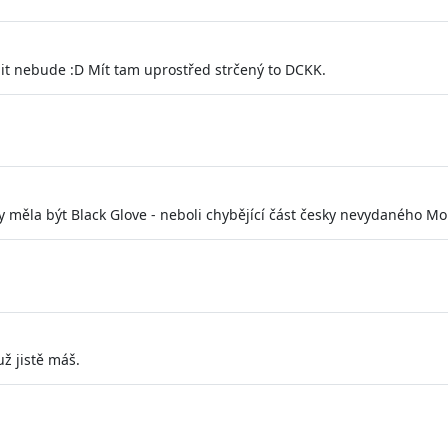
ladit nebude :D Mít tam uprostřed strčený to DCKK.
7 by měla být Black Glove - neboli chybějící část česky nevydaného M
ž jistě máš.