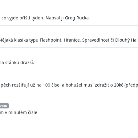
 co vyjde příští týden. Napsal ji Greg Rucka.
? Nějaká klasika typu Flashpoint, Hranice, Spravedlnost či Dlouhý Ha
na stánku dražší.
spěch rozšiřují už na 100 čísel a bohužel musí zdražit o 20kč (pře
 klub
ém v minulém čísle