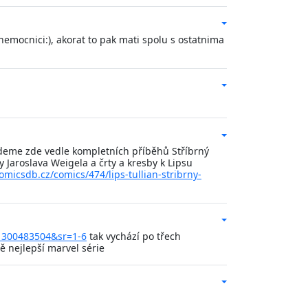
nemocnici:), akorat to pak mati spolu s ostatnima
jdeme zde vedle kompletních příběhů Stříbrný
Jaroslava Weigela a črty a kresby k Lipsu
comicsdb.cz/comics/474/lips-tullian-stribrny-
1300483504&sr=1-6
tak vychází po třech
 nejlepší marvel série