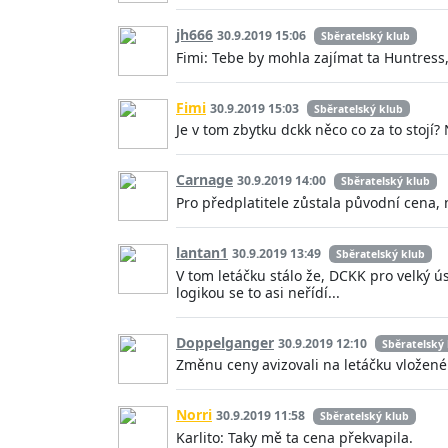
jh666
30.9.2019 15:06
Sběratelský klub
Fimi: Tebe by mohla zajímat ta Huntress,
Fimi
30.9.2019 15:03
Sběratelský klub
Je v tom zbytku dckk něco co za to stojí
Carnage
30.9.2019 14:00
Sběratelský klub
Pro předplatitele zůstala původní cena, 
lantan1
30.9.2019 13:49
Sběratelský klub
V tom letáčku stálo že, DCKK pro velký ú
logikou se to asi neřídí...
Doppelganger
30.9.2019 12:10
Sběratelský
Změnu ceny avizovali na letáčku vložen
Norri
30.9.2019 11:58
Sběratelský klub
Karlito: Taky mě ta cena překvapila.