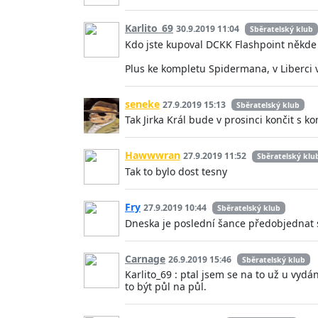
Karlito_69
30.9.2019 11:04
Sběratelský klub
Kdo jste kupoval DCKK Flashpoint někde n
Plus ke kompletu Spidermana, v Liberci 
seneke
27.9.2019 15:13
Sběratelský klub
Tak Jirka Král bude v prosinci končit s 
Hawwwran
27.9.2019 11:52
Sběratelský klu
Tak to bylo dost tesny
Fry
27.9.2019 10:44
Sběratelský klub
Dneska je poslední šance předobjednat 
Carnage
26.9.2019 15:46
Sběratelský klub
Karlito_69 : ptal jsem se na to už u vyd
to být půl na půl.