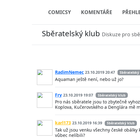
COMICSY
KOMENTÁŘE
PŘEHL
Sběratelský klub
Diskuze pro sbě
RadimNemec
23.10.2019 20:47
Sběratelský
Aquaman ještě není, nebo už jo?
Fry
23.10.2019 19:07
Sběratelský klub
Pro nás sběratele jsou to zbytečně vyho
Koplova, Kučerovského a Denglára mě m
karl173
23.10.2019 16:39
Sběratelský klub
Tak už jsou venku všechny české obálky k
vůbec nelíbili?