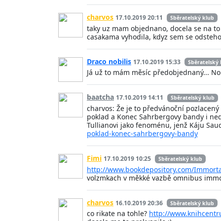
charvos
17.10.2019 20:11
Sběratelský klub
taky uz mam objednano, docela se na to t
casakama vyhodila, kdyz sem se odstehov
Draco nobilis
17.10.2019 15:33
Sběratelský 
Já už to mám měsíc předobjednaný... No d
baatcha
17.10.2019 14:11
Sběratelský klub
charvos: Že je to předvánoční pozlacen
poklad a Konec Sahrbergovy bandy i ned
Tullianovi jako fenoménu, jenž Káju Saud
poklad-konec-sahrbergovy-bandy
Fimi
17.10.2019 10:25
Sběratelský klub
http://www.bookdepository.com/Immort
volzmkach v měkké vazbě omnibus immort
charvos
16.10.2019 20:36
Sběratelský klub
co rikate na tohle?
http://www.knihcentru