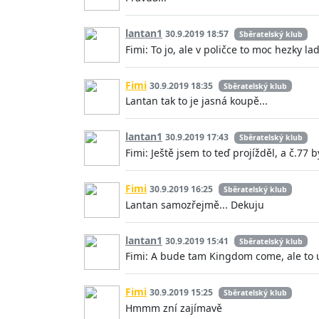
lantan1
30.9.2019 18:57
Sběratelský klub
Fimi: To jo, ale v poličce to moc hezky 
Fimi
30.9.2019 18:35
Sběratelský klub
Lantan tak to je jasná koupě...
lantan1
30.9.2019 17:43
Sběratelský klub
Fimi: Ještě jsem to teď projížděl, a č.7
Fimi
30.9.2019 16:25
Sběratelský klub
Lantan samozřejmě... Dekuju
lantan1
30.9.2019 15:41
Sběratelský klub
Fimi: A bude tam Kingdom come, ale to u
Fimi
30.9.2019 15:25
Sběratelský klub
Hmmm zní zajímavě