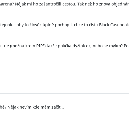
arona? Nějak mi ho zašantročili cestou. Tak než ho znova objednám
nak... aby to člověk úplně pochopil, chce to číst i Black Casebook a
it ne (možná krom RIP?) takže polička dyžtak ok, nebo se mýlim? Po
obě? Nějak nevím kde mám začít...