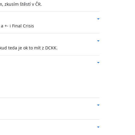
, zkusím štěstí v ČR.
 +- i Final Crisis
kud teda je ok to mít z DCKK.