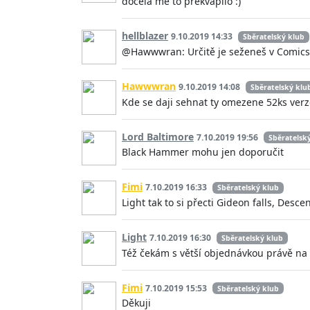
docela me to prekvapilo :)
hellblazer
9.10.2019 14:33
Sběratelský klub
@Hawwwran: Určitě je seženeš v Comics
Hawwwran
9.10.2019 14:08
Sběratelský klu
Kde se daji sehnat ty omezene 52ks verz
Lord Baltimore
7.10.2019 19:56
Sběratelsk
Black Hammer mohu jen doporučit
Fimi
7.10.2019 16:33
Sběratelský klub
Light tak to si přecti Gideon falls, Des
Light
7.10.2019 16:30
Sběratelský klub
Též čekám s větší objednávkou právě na 
Fimi
7.10.2019 15:53
Sběratelský klub
Děkuji