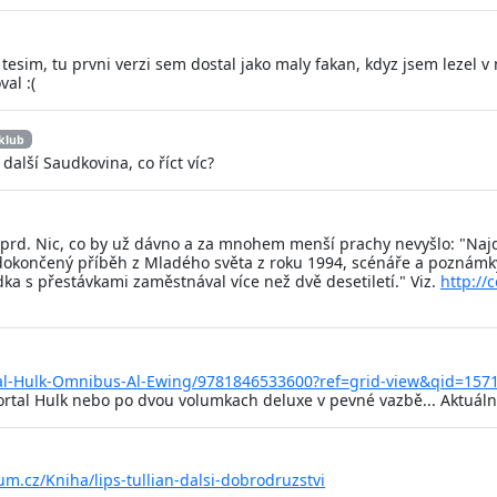
esim, tu prvni verzi sem dostal jako maly fakan, kdyz jsem lezel v 
al :(
klub
alší Saudkovina, co říct víc?
ý prd. Nic, co by už dávno a za mnohem menší prachy nevyšlo: "Na
okončený příběh z Mladého světa z roku 1994, scénáře a poznámky 
ka s přestávkami zaměstnával více než dvě desetiletí." Viz.
http://
al-Hulk-Omnibus-Al-Ewing/9781846533600?ref=grid-view&qid=157
al Hulk nebo po dvou volumkach deluxe v pevné vazbě... Aktuálně
m.cz/Kniha/lips-tullian-dalsi-dobrodruzstvi