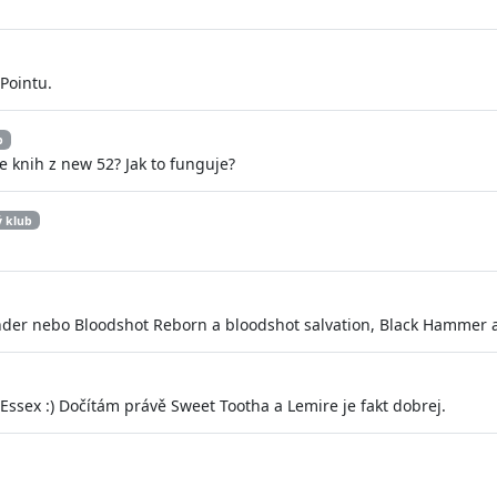
Pointu.
b
e knih z new 52? Jak to funguje?
ý klub
cender nebo Bloodshot Reborn a bloodshot salvation, Black Hammer a
Essex :) Dočítám právě Sweet Tootha a Lemire je fakt dobrej.