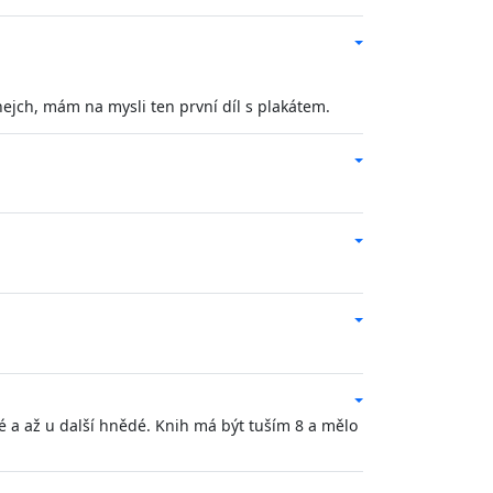
ejch, mám na mysli ten první díl s plakátem.
né a až u další hnědé. Knih má být tuším 8 a mělo