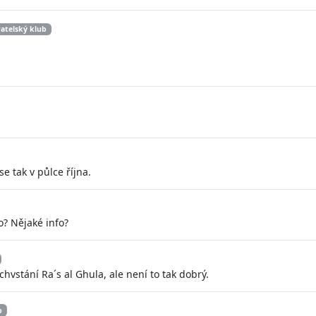
atelský klub
se tak v půlce října.
o? Nějaké info?
hvstání Ra´s al Ghula, ale není to tak dobrý.
b