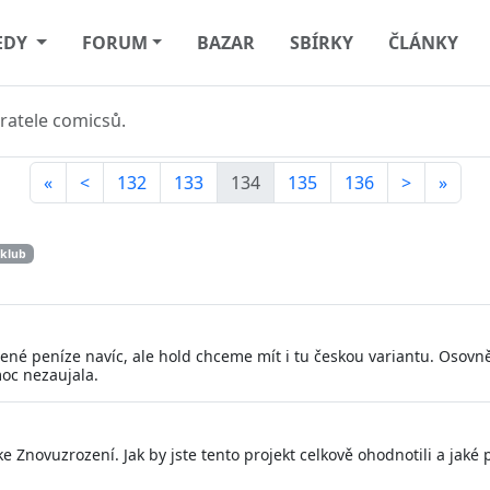
EDY
FORUM
BAZAR
SBÍRKY
ČLÁNKY
ratele comicsů.
«
<
132
133
134
135
136
>
»
 klub
zené peníze navíc, ale hold chceme mít i tu českou variantu. Oso
oc nezaujala.
e Znovuzrození. Jak by jste tento projekt celkově ohodnotili a jaké 