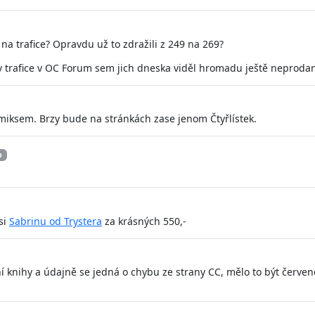
a trafice? Opravdu už to zdražili z 249 na 269?
v trafice v OC Forum sem jich dneska viděl hromadu ještě neprodan
komiksem. Brzy bude na stránkách zase jenom Čtyřlístek.
b
si
Sabrinu od Trystera
za krásných 550,-
ání knihy a údajně se jedná o chybu ze strany CC, mělo to být červe