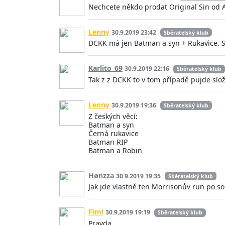
Nechcete někdo prodat Original Sin od A
Lenny
30.9.2019 23:42
Sběratelský klub
DCKK má jen Batman a syn + Rukavice. Stej
Karlito_69
30.9.2019 22:16
Sběratelský klub
Tak z z DCKK to v tom případě pujde slož
Lenny
30.9.2019 19:36
Sběratelský klub
Z českých věcí:
Batman a syn
Černá rukavice
Batman RIP
Batman a Robin
Hønzza
30.9.2019 19:35
Sběratelský klub
Jak jde vlastně ten Morrisonův run po s
Fimi
30.9.2019 19:19
Sběratelský klub
Pravda...