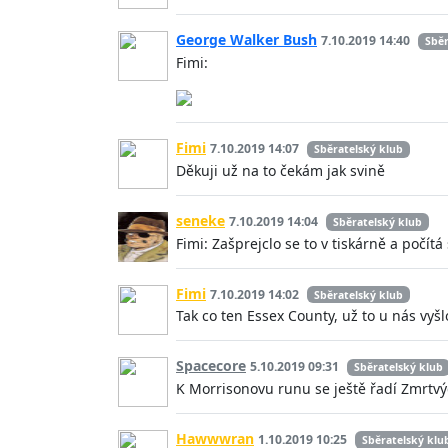
George Walker Bush
7.10.2019 14:40
Sběr
Fimi:
Fimi
7.10.2019 14:07
Sběratelský klub
Děkuji už na to čekám jak svině
seneke
7.10.2019 14:04
Sběratelský klub
Fimi: Zašprejclo se to v tiskárně a počítá 
Fimi
7.10.2019 14:02
Sběratelský klub
Tak co ten Essex County, už to u nás vyšl
Spacecore
5.10.2019 09:31
Sběratelský klub
K Morrisonovu runu se ještě řadí Zmrtvýc
Hawwwran
1.10.2019 10:25
Sběratelský klu