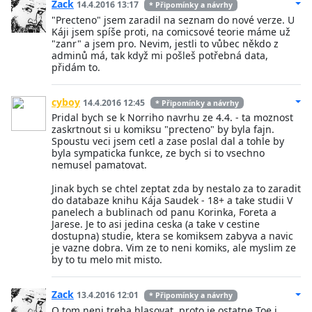
Zack
14.4.2016 13:17
* Připomínky a návrhy
"Precteno" jsem zaradil na seznam do nové verze. U
Káji jsem spíše proti, na comicsové teorie máme už
"zanr" a jsem pro. Nevim, jestli to vůbec někdo z
adminů má, tak když mi pošleš potřebná data,
přidám to.
cyboy
14.4.2016 12:45
* Připomínky a návrhy
Pridal bych se k Norriho navrhu ze 4.4. - ta moznost
zaskrtnout si u komiksu "precteno" by byla fajn.
Spoustu veci jsem cetl a zase poslal dal a tohle by
byla sympaticka funkce, ze bych si to vsechno
nemusel pamatovat.
Jinak bych se chtel zeptat zda by nestalo za to zaradit
do databaze knihu Kája Saudek - 18+ a take studii V
panelech a bublinach od panu Korinka, Foreta a
Jarese. Je to asi jedina ceska (a take v cestine
dostupna) studie, ktera se komiksem zabyva a navic
je vazne dobra. Vim ze to neni komiks, ale myslim ze
by to tu melo mit misto.
Zack
13.4.2016 12:01
* Připomínky a návrhy
O tom neni treba hlasovat, proto je ostatne Toe i