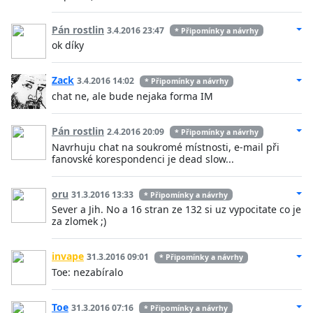
Pán rostlin
3.4.2016 23:47
* Připomínky a návrhy
ok díky
Zack
3.4.2016 14:02
* Připomínky a návrhy
chat ne, ale bude nejaka forma IM
Pán rostlin
2.4.2016 20:09
* Připomínky a návrhy
Navrhuju chat na soukromé místnosti, e-mail při
fanovské korespondenci je dead slow...
oru
31.3.2016 13:33
* Připomínky a návrhy
Sever a Jih. No a 16 stran ze 132 si uz vypocitate co je
za zlomek ;)
invape
31.3.2016 09:01
* Připomínky a návrhy
Toe: nezabíralo
Toe
31.3.2016 07:16
* Připomínky a návrhy