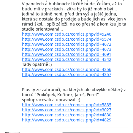
V panelech a bublinách: Určitě bude, čekám, až to
budu mít v prackách - zítra by to již mohlo být...
Jediná to úplně není, před tím vyšla ještě jedna,
která se dostala do prodeje a bude jich asi více jen v
rámci škol... spíš záleží, na co přesně z komiksu je ta
studie orientovaná...
http://www.comicsdb.cz/comics.php?id=5240
http://www.comicsdb.cz/comics.php?id=5574
http://www.comicsdb.cz/comics.php?id=4672
http://www.comicsdb.cz/comics.php?id=4673
http://www.comicsdb.cz/comics.php?id=4691
http://www.comicsdb.cz/comics.php?id=4342
Tady opatrně :)
http://www.comicsdb.cz/comics.php?id=4356
http://www.comicsdb.cz/comics.php?id=4357
Plus ty ze zahraničí, na kterých ale obvykle některý z
borců "Prokůpek, Kořínek, Jareš, Foret"
spolupracovali a upravovali ;)
http://www.comicsdb.cz/comics.php?id=5835
http://www.comicsdb.cz/comics.php?id=3027
http://www.comicsdb.cz/comics.php?id=4830
http://www.comicsdb.cz/comics.php?id=4829