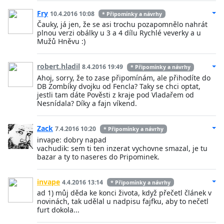
Fry
10.4.2016 10:08
* Připomínky a návrhy
Čauky, já jen, že se asi trochu pozapomnělo nahrát
plnou verzi obálky u 3 a 4 dílu Rychlé veverky a u
Mužů Hněvu :)
robert.hladil
8.4.2016 19:49
* Připomínky a návrhy
Ahoj, sorry, že to zase připomínám, ale přihodíte do
DB Zombíky dvojku od Fencla? Taky se chci optat,
jestli tam dáte Pověsti z kraje pod Vladařem od
Nesnídala? Díky a fajn víkend.
Zack
7.4.2016 10:20
* Připomínky a návrhy
invape: dobry napad
vachudik: sem ti ten inzerat vychovne smazal, je tu
bazar a ty to naseres do Pripominek.
invape
4.4.2016 13:14
* Připomínky a návrhy
ad 1) můj děda ke konci života, když přečetl článek v
novinách, tak udělal u nadpisu fajfku, aby to nečetl
furt dokola...