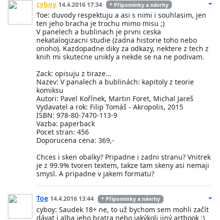
cyboy
14.4.2016 17:34
* Připomínky a návrhy
Toe: duvody respektuju a asi s nimi i souhlasim, jen
ten jeho bracha je trochu mimo misu ;)
V panelech a bublinach je prvni ceska
nekatalogizacni studie (zadna historie toho nebo
onoho). Kazdopadne diky za odkazy, nektere z tech z
knih mi skutecne unikly a nekde se na ne podivam.
Zack: opisuju z tiraze...
Nazev: V panalech a bublinách: kapitoly z teorie
komiksu
Autori: Pavel Kořínek, Martin Foret, Michal Jareš
Vydavatel a rok: Filip Tomáš - Akropolis, 2015
ISBN: 978-80-7470-113-9
Vazba: paperback
Pocet stran: 456
Doporucena cena: 369,-
Chces i sken obalky? Pripadne i zadni stranu? Vnitrek
je z 99.9% tvoren textem, takze tam skeny asi nemaji
smysl. A pripadne v jakem formatu?
Toe
14.4.2016 13:44
* Připomínky a návrhy
cyboy: Saudek 18+ ne, to už bychom sem mohli začít
dávat i alba jeho bratra nebo jakýkoli jiný artbook :)