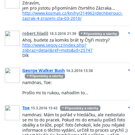
Zdravím,
jen pro jistotu připomínám čtvrtého Zázraka...
http://www.kosmas.cz/knihy/214962/dechberouci-
zazrak-4-zrozeni-zla-03-2016/
robert.hladil
18.3.2016 21:39
* Připomínky a návrhy
Ahoj, budete za komiks brát ty Čtyři mistry?
http://www.seqoy.cz/index.php?
zobraz=detail&ref=moto&id=25747
Dík
George Walker Bush
16.3.2016 13:38
* Připomínky a návrhy
namdnas, Toe:
Prošlo mi to rukou, nahodím to...
Toe
15.3.2016 15:42
* Připomínky a návrhy
namdnas: Mám to pořád v hledáčku, ale nedostalo
se mi to do pracek. Pokud mi do emailu pošleš foto
obálky a tiráže, popř. foto čehokoli, kde jsou nějaké
informace o těchto vydání, určitě to proces urychlí ;)