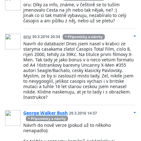
oru: Díky za info, známe, v češtině se to tuším
jmenovalo Cesta na jih nebo tak nějak, ne? :)
Jinak co si tak matně vybavuju, nezabíralo to celý
časopis a ani půlku z něj, nebo už se pletu?
oru
30.3.2016 20:34
* Připomínky a návrhy
Navrh do databaze! Dnes jsem nasel v krabici ze
staryma casakama zlato! Casopis Total Film, cislo 8,
rijen 2000, tehdy za 39Kc. Na titulce prvni filmovy X-
Men. Tak tady je jako bonus v o neco vetsim formatu
od A4 16strankovy barevny Uncanny X-Men #355
autori Seagle/Bachalo, cesky klasicky Pavlovsky.
Myslim, ze by si zaslouzil misto tady. Zel, nikde jsem
to nevygooglil, jelikoz casopis vychazi i v britske
mutaci a tuhle 16 let starou ceskou jsem nenasel
nikde. Klidne naskenuju, at je to tady i s obrazkem.
Inastrukce?
George Walker Bush
29.3.2016 14:37
* Připomínky a návrhy
Návrh do nové verze (pokud už to někoho
nenapadlo):