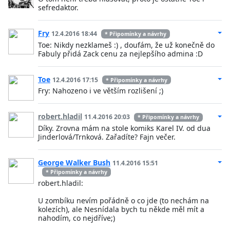
sefredaktor.
Fry
12.4.2016 18:44
* Připomínky a návrhy
Toe: Nikdy nezklameš :) , doufám, že už konečně do
Fabuly přidá Zack cenu za nejlepšího admina :D
Toe
12.4.2016 17:15
* Připomínky a návrhy
Fry: Nahozeno i ve větším rozlišení ;)
robert.hladil
11.4.2016 20:03
* Připomínky a návrhy
Díky. Zrovna mám na stole komiks Karel IV. od dua
Jinderlová/Trnková. Zařadíte? Fajn večer.
George Walker Bush
11.4.2016 15:51
* Připomínky a návrhy
robert.hladil:
U zombíku nevím pořádně o co jde (to nechám na
kolezích), ale Nesnídala bych tu někde měl mít a
nahodím, co nejdříve;)