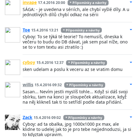
invape
17.4.2016 20:00
* Připomínky a návrhy
SÁGA: - je uvedena v sériích, ale chybí vyšlé díly. A u
jednotlivých dílů chybí odkaz na sérii
Toe
15.4.2016 13:21
* Připomínky a návrhy
Cyboy: To se týká té teorie? To nemusíš, dneska k
večeru to budu do DB dávat, jak sem psal níže, ono
se to v tom textu asi ztratilo :)
cyboy
15.4.2016 12:37
* Připomínky a návrhy
sken udelam a poslu k veceru az se vratim domu
willis
15.4.2016 09:32
* Připomínky a návrhy
Sasan... Nevím jestli myslíš tohle... Když si dáš svoji
sbírku, tam na konci je sloupeček aktualizace, když
na něj klikneš tak ti to setřídí podle data přidání.
Zack
15.4.2016 09:02
* Připomínky a návrhy
Cyboy: ad ta obalka, jpg 1000x1000 px max, ale
klidne to udelej jak to je pro tebe nejjednoduzsi, ja si
to kdyztak upravim.