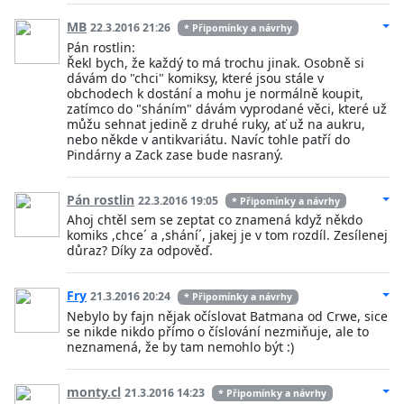
MB
22.3.2016 21:26
* Připomínky a návrhy
Pán rostlin:
Řekl bych, že každý to má trochu jinak. Osobně si
dávám do "chci" komiksy, které jsou stále v
obchodech k dostání a mohu je normálně koupit,
zatímco do "sháním" dávám vyprodané věci, které už
můžu sehnat jedině z druhé ruky, ať už na aukru,
nebo někde v antikvariátu. Navíc tohle patří do
Pindárny a Zack zase bude nasraný.
Pán rostlin
22.3.2016 19:05
* Připomínky a návrhy
Ahoj chtěl sem se zeptat co znamená když někdo
komiks ,chce´ a ,shání´, jakej je v tom rozdíl. Zesílenej
důraz? Díky za odpověď.
Fry
21.3.2016 20:24
* Připomínky a návrhy
Nebylo by fajn nějak očíslovat Batmana od Crwe, sice
se nikde nikdo přímo o číslování nezmiňuje, ale to
neznamená, že by tam nemohlo být :)
monty.cl
21.3.2016 14:23
* Připomínky a návrhy