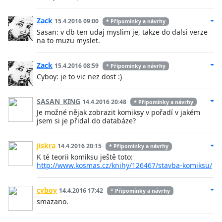
Zack
15.4.2016 09:00
* Připomínky a návrhy
Sasan: v db ten udaj myslim je, takze do dalsi verze
na to muzu myslet.
Zack
15.4.2016 08:59
* Připomínky a návrhy
Cyboy: je to vic nez dost :)
SASAN_KING
14.4.2016 20:48
* Připomínky a návrhy
Je možné nějak zobrazit komiksy v pořadí v jakém
jsem si je přidal do databáze?
jiskra
14.4.2016 20:15
* Připomínky a návrhy
K té teorii komiksu ještě toto:
http://www.kosmas.cz/knihy/126467/stavba-komiksu/
cyboy
14.4.2016 17:42
* Připomínky a návrhy
smazano.