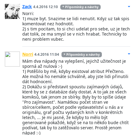
Zack
4.4.2016 12:10
* Připomínky a návrhy
Norri:
1) muze byt. Snazime se lidi nenutit. Kdyz uz tak spis
komentovat nez hodnotit.
2) s tim pocitam, to si chci udelat pro sebe, uz je tech
dat tolik, ze ma smysl se v nich hrabat. Technicky to
neni problem vubec.
Norri
4.4.2016 11:04
* Připomínky a návrhy
Mám dva nápady na vylepšení, jejichž užitečnost je
sporná až nulová :-)
1) Potěšilo by mě, kdyby existoval atribut Přečteno.
Ale možná ho nemáte schválně, aby jste lidi přinutili
dát hodnocení.
2) Dokážu si představit spoustu zajímavých údajů,
které by se z databáze daly dostat. A to jak ze všech
komiksů, tak jenom ze sbírky. Byly by to spíše údaje
"Pro zajímavost". Namátkou počet stran ve
sbírce/celkem, počet podle vydavatelství u nás a v
originálu, graf počtu vydaných knih v konkrétních
letech, ... Je mi jasné, že kdyby to mělo být
generované pokaždé, když se na to někdo bude chtít
podívat, tak by to zatěžovalo server. Prostě jenom
nápad :-)