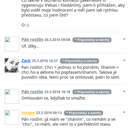
Co takhle v seznamu komiksů (jakémkoliv si
vygeneruju třebas i hledáním), jsem-li přihlášen, aby
bylo vidět moje hodnocení a měl jsem tak rychlou
představu, co jsem četl?
O:-)
Pán rostlin
26.3.2016 09:08
* Připomínky a návrhy
Uf, díky...
Zack
25.3.2016 10:27
* Připomínky a návrhy
Pan rostlin: Chci = jednou si ho poridim, Shanim =
chci ho a aktivne ho poptavam/shanim. Takova je
puvodni idea. Neni proc se omlouvat, patri to sem.
Pán rostlin
23.3.2016 10:18
* Připomínky a návrhy
Omlouvám se, kdyžtak to smažte.
invape
23.3.2016 00:13
* Připomínky a návrhy
Pán rostlin: já mám ve "sháním", co nemám a ve
"chci", co mám, ale není to v perfektním stavu