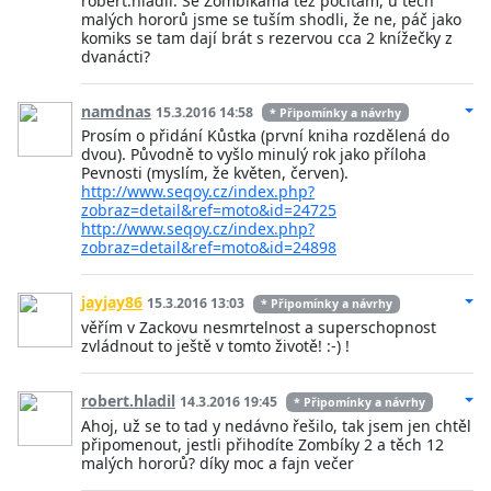
robert.hladil: Se Zombíkama též počítám, u těch
malých hororů jsme se tuším shodli, že ne, páč jako
komiks se tam dají brát s rezervou cca 2 knížečky z
dvanácti?
namdnas
15.3.2016 14:58
* Připomínky a návrhy
Prosím o přidání Kůstka (první kniha rozdělená do
dvou). Původně to vyšlo minulý rok jako příloha
Pevnosti (myslím, že květen, červen).
http://www.seqoy.cz/index.php?
zobraz=detail&ref=moto&id=24725
http://www.seqoy.cz/index.php?
zobraz=detail&ref=moto&id=24898
jayjay86
15.3.2016 13:03
* Připomínky a návrhy
věřím v Zackovu nesmrtelnost a superschopnost
zvládnout to ještě v tomto životě! :-) !
robert.hladil
14.3.2016 19:45
* Připomínky a návrhy
Ahoj, už se to tad y nedávno řešilo, tak jsem jen chtěl
připomenout, jestli přihodíte Zombíky 2 a těch 12
malých hororů? díky moc a fajn večer