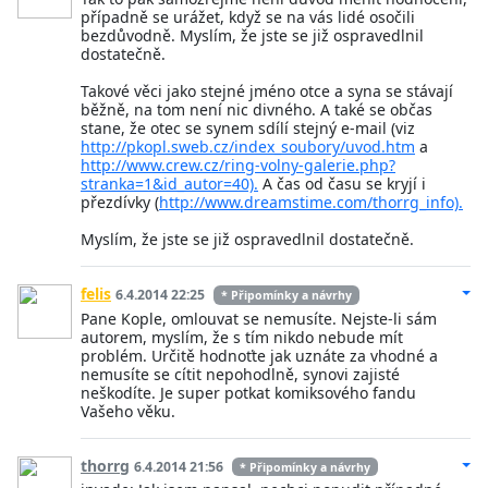
případně se urážet, když se na vás lidé osočili
bezdůvodně. Myslím, že jste se již ospravedlnil
dostatečně.
Takové věci jako stejné jméno otce a syna se stávají
běžně, na tom není nic divného. A také se občas
stane, že otec se synem sdílí stejný e-mail (viz
http://pkopl.sweb.cz/index_soubory/uvod.htm
a
http://www.crew.cz/ring-volny-galerie.php?
stranka=1&id_autor=40).
A čas od času se kryjí i
přezdívky (
http://www.dreamstime.com/thorrg_info).
Myslím, že jste se již ospravedlnil dostatečně.
felis
6.4.2014 22:25
* Připomínky a návrhy
Pane Kople, omlouvat se nemusíte. Nejste-li sám
autorem, myslím, že s tím nikdo nebude mít
problém. Určitě hodnoťte jak uznáte za vhodné a
nemusíte se cítit nepohodlně, synovi zajisté
neškodíte. Je super potkat komiksového fandu
Vašeho věku.
thorrg
6.4.2014 21:56
* Připomínky a návrhy