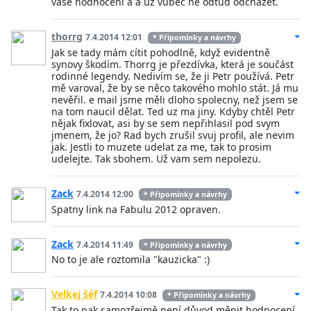
vaše hodnocení a a už vůbec ne odtud odcházet.
thorrg
7.4.2014 12:01
* Připomínky a návrhy
Jak se tady mám cítit pohodlně, když evidentně
synovy škodím. Thorrg je přezdívka, která je součást
rodinné legendy. Nedivím se, že ji Petr používá. Petr
mě varoval, že by se něco takového mohlo stát. Já mu
nevěřil. e mail jsme měli dloho spolecny, než jsem se
na tom naucil dělat. Ted uz ma jiny. Kdyby chtěl Petr
nějak fixlovat, asi by se sem nepřihlasil pod svym
jmenem, že jo? Rad bych zrušil svuj profil, ale nevim
jak. Jestli to muzete udelat za me, tak to prosim
udelejte. Tak sbohem. Už vam sem nepolezu.
Zack
7.4.2014 12:00
* Připomínky a návrhy
Spatny link na Fabulu 2012 opraven.
Zack
7.4.2014 11:49
* Připomínky a návrhy
No to je ale roztomila "kauzicka" :)
Velkej šéf
7.4.2014 10:08
* Připomínky a návrhy
Tak to pak samozřejmě není důvod měnit hodnocení,