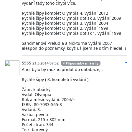
vydání tady toho chybí více.
Rychlé šípy komplet Olympia 4. vydání 2012
Rychlé šípy komplet Olympia dotisk 3. vydání 2009
Rychlé šípy komplet Olympia 3. vydání 2004
Rychlé šípy komplet Olympia 2. vydání 1999
Rychlé šípy komplet Olympia dotisk 1. vydání 1998
Sandmanovi Preludia a Nokturna vydání 2007
alespon do poznámky, když už jsem se s tím hledal :)
5555
21.3.2014 07:52
* Připomínky a návrhy
Ahoj bylo by možno přidat do databáze,..
Rychlé šípy ( 3. kompletní vydání )
Žánr: klubácký
Vydal: Olympia
Rok a měsíc vydání: 2004/--
ISBN: 80-7033-565-3
Vydání: 3.
Vazba: pevná
Format: 215 x 305 mm
Počet stran: 344
Tisk: barevný