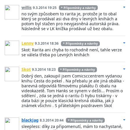
willis
9.3.2014 19:25
* Připomínky a návrhy
no svým způsobem to rarita je, protože je to obal
který se prodával asi dva dny v levných knihách a
potom byl stažen pro nevyjasněná autorská práva.
Následně se v LK knížka prodával už bez obalu.
Lenny
9.3.2014 18:36
* Připomínky a návrhy
Skot: Rarita ani chyba to rozhodně není, tahle verze
se válela třeba po Levných knihách
Skot
9.3.2014 18:23
* Připomínky a návrhy
Dobrý den, zakoupil jsem Comicsccentrem vydanou
knihu Cesta do pekel . Na přebalu je ale jiná obálka -
barevná odpovídá filmovému plakátu či obalu na
videokazetě. Tom Hanks se synem v dešti... Prosím o
sdělení , zda se jedná o raritu či hybu tiskárny - v
data bázi je pouze klasická krelsná obálka, jak ji
známek všichni . S přátelským pozdravem Skot
blackJag
8.3.2014 20:44
* Připomínky a návrhy
sleepless: díky za připomenutí, mám to nachystané,