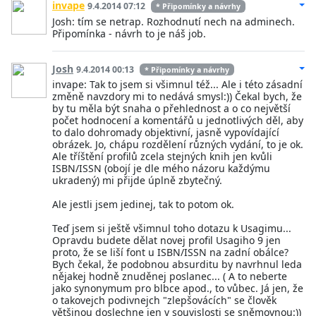
invape
9.4.2014 07:12
* Připomínky a návrhy
Josh: tím se netrap. Rozhodnutí nech na adminech.
Připomínka - návrh to je náš job.
Josh
9.4.2014 00:13
* Připomínky a návrhy
invape: Tak to jsem si všimnul též... Ale i této zásadní
změně navzdory mi to nedává smysl:)) Čekal bych, že
by tu měla být snaha o přehlednost a o co největší
počet hodnocení a komentářů u jednotlivých děl, aby
to dalo dohromady objektivní, jasně vypovídající
obrázek. Jo, chápu rozdělení různých vydání, to je ok.
Ale tříštění profilů zcela stejných knih jen kvůli
ISBN/ISSN (obojí je dle mého názoru každýmu
ukradený) mi přijde úplně zbytečný.
Ale jestli jsem jedinej, tak to potom ok.
Teď jsem si ještě všimnul toho dotazu k Usagimu...
Opravdu budete dělat novej profil Usagiho 9 jen
proto, že se liší font u ISBN/ISSN na zadní obálce?
Bych čekal, že podobnou absurditu by navrhnul leda
nějakej hodně znuděnej poslanec... ( A to neberte
jako synonymum pro blbce apod., to vůbec. Já jen, že
o takovejch podivnejch "zlepšovácích" se člověk
většinou doslechne jen v souvislosti se sněmovnou:))