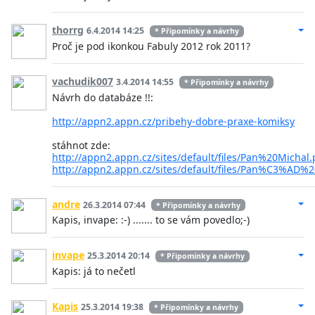
thorrg
6.4.2014 14:25
* Připomínky a návrhy
Proč je pod ikonkou Fabuly 2012 rok 2011?
vachudik007
3.4.2014 14:55
* Připomínky a návrhy
Návrh do databáze !!:
http://appn2.appn.cz/pribehy-dobre-praxe-komiksy
stáhnot zde:
http://appn2.appn.cz/sites/default/files/Pan%20Michal.
http://appn2.appn.cz/sites/default/files/Pan%C3%AD%2
andre
26.3.2014 07:44
* Připomínky a návrhy
Kapis, invape: :-) ....... to se vám povedlo;-)
invape
25.3.2014 20:14
* Připomínky a návrhy
Kapis: já to nečetl
Kapis
25.3.2014 19:38
* Připomínky a návrhy