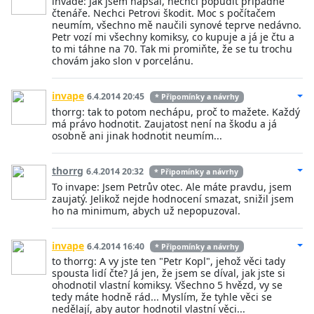
invade: Jak jsem napsal, nechci popudit případné
čtenáře. Nechci Petrovi škodit. Moc s počítačem
neumím, všechno mě naučili synové teprve nedávno.
Petr vozí mi všechny komiksy, co kupuje a já je čtu a
to mi táhne na 70. Tak mi promiňte, že se tu trochu
chovám jako slon v porcelánu.
invape
6.4.2014 20:45
* Připomínky a návrhy
thorrg: tak to potom nechápu, proč to mažete. Každý
má právo hodnotit. Zaujatost není na škodu a já
osobně ani jinak hodnotit neumím...
thorrg
6.4.2014 20:32
* Připomínky a návrhy
To invape: Jsem Petrův otec. Ale máte pravdu, jsem
zaujatý. Jelikož nejde hodnocení smazat, snižil jsem
ho na minimum, abych už nepopuzoval.
invape
6.4.2014 16:40
* Připomínky a návrhy
to thorrg: A vy jste ten "Petr Kopl", jehož věci tady
spousta lidí čte? Já jen, že jsem se díval, jak jste si
ohodnotil vlastní komiksy. Všechno 5 hvězd, vy se
tedy máte hodně rád... Myslím, že tyhle věci se
nedělají, aby autor hodnotil vlastní věci...