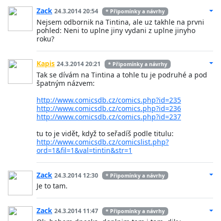
Zack
24.3.2014 20:54
* Připomínky a návrhy
Nejsem odbornik na Tintina, ale uz takhle na prvni
pohled: Neni to uplne jiny vydani z uplne jinyho
roku?
Kapis
24.3.2014 20:21
* Připomínky a návrhy
Tak se dívám na Tintina a tohle tu je podruhé a pod
špatným názvem:
http://www.comicsdb.cz/comics.php?id=235
http://www.comicsdb.cz/comics.php?id=236
http://www.comicsdb.cz/comics.php?id=237
tu to je vidět, když to seřadíš podle titulu:
http://www.comicsdb.cz/comicslist.php?
ord=1&fil=1&val=tintin&str=1
Zack
24.3.2014 12:30
* Připomínky a návrhy
Je to tam.
Zack
24.3.2014 11:47
* Připomínky a návrhy