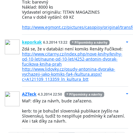
Tisk: barevný
Náklad: 8000 ks
Vydavatel originálu: TITAN MAGAZINES
Cena v době vydání: 69 Kč
http://www.egmont.cz/pictures/casopisy/original/tran
keporkak
6.3.2014 13:22
* Připomínky a návrhy
Zdá se, že v databázi není komiks Renáty Fučíkové:
http://www.citarny.cz/index.php/nove-knihy/knihy-
od-10-let/naune-od-10-let/4252-antonin-dvorak-
fucikova-kniha-prah
http://www.lidovky.cz/osudy-antonina-dvoraka-
vychazeji-jako-komiks-fa4-/kultura.aspx?
c=A121109_113359_ln_kultura_btt
AZTeck
4.3.2014 22:50
* Připomínky a návrhy
MaF: díky za návrh, bude zařazeno.
kerb: to je bohužel slovenská publikace (vyšlo na
Slovensku), tudíž to nesplňuje podmínky k zařazení.
Ale i tak díky za návrh.