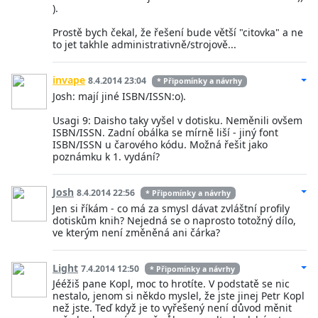
).
Prostě bych čekal, že řešení bude větší "citovka" a ne
to jet takhle administrativně/strojově...
invape
8.4.2014 23:04
* Připomínky a návrhy
Josh: mají jiné ISBN/ISSN:o).
Usagi 9: Daisho taky vyšel v dotisku. Neměnili ovšem
ISBN/ISSN. Zadní obálka se mírně liší - jiný font
ISBN/ISSN u čarového kódu. Možná řešit jako
poznámku k 1. vydání?
Josh
8.4.2014 22:56
* Připomínky a návrhy
Jen si říkám - co má za smysl dávat zvláštní profily
dotiskům knih? Nejedná se o naprosto totožný dílo,
ve kterým není změněná ani čárka?
Light
7.4.2014 12:50
* Připomínky a návrhy
Jééžiš pane Kopl, moc to hrotíte. V podstatě se nic
nestalo, jenom si někdo myslel, že jste jinej Petr Kopl
než jste. Teď když je to vyřešený není důvod měnit