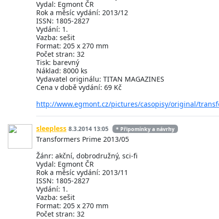
Vydal: Egmont ČR
Rok a měsíc vydání: 2013/12
ISSN: 1805-2827
Vydání: 1.
Vazba: sešit
Format: 205 x 270 mm
Počet stran: 32
Tisk: barevný
Náklad: 8000 ks
Vydavatel originálu: TITAN MAGAZINES
Cena v době vydání: 69 Kč
http://www.egmont.cz/pictures/casopisy/original/tran
sleepless
8.3.2014 13:05
* Připomínky a návrhy
Transformers Prime 2013/05
Žánr: akční, dobrodružný, sci-fi
Vydal: Egmont ČR
Rok a měsíc vydání: 2013/11
ISSN: 1805-2827
Vydání: 1.
Vazba: sešit
Format: 205 x 270 mm
Počet stran: 32