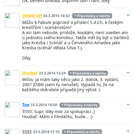
Ok, behem dneska, doplnim tam i tam, diky.
Velkej šéf
24.3.2014 10:32
* Připomínky a návrhy
Můžu k Fabule poprosit o přidání S.d.Ch. k českým
kreslířům i scenáristům?
A asi tam nebude, protože, koukám, není uveden ani
u jednoho svého komiksu. Takže měl by být u Varlénů
jako Kresba i Scénář a u Červeného Amadea jako
Kresba (scénář dělala Silva T.).
Díky.
Houbař
23.3.2014 13:24
* Připomínky a návrhy
Willis: ja mám taky něco jako 2. dotisk, 3. vydání,
2007 (ISBN jsem tu nenašel). Vypadá to, že na
každého sběratele připadá jiný výtisk :)
Toe
23.3.2014 10:50
* Připomínky a návrhy
5555: Supr, díky moc za spolupráci ;)
Houbař: Mám v hledáčku, bude... ;)
5555
22.3.2014 21:10
* Připomínky a návrhy