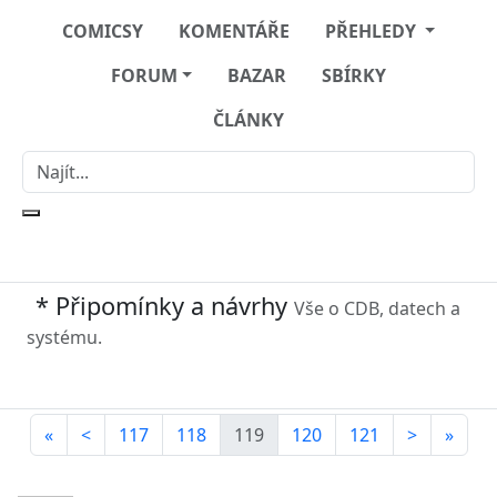
COMICSY
KOMENTÁŘE
PŘEHLEDY
FORUM
BAZAR
SBÍRKY
ČLÁNKY
* Připomínky a návrhy
Vše o CDB, datech a
systému.
«
<
117
118
119
120
121
>
»