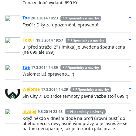
Cena v době vydání: 690 Kč
Toe
20.3.2014 18:23
* Připomínky a návrhy
Fox01: Díky za upozornění, opraveno!
Fox01
19.3.2014 19:57
* Připomínky a návrhy
u "před strážci 2" (limitka) je uvedena špatná cena
(ne 699 ale 999)
Toe
17.3.2014 14:39
* Připomínky a návrhy
Walome: Už opraveno... ;)
Walome
17.3.2014 14:29
* Připomínky a návrhy
Sin City 7: Do srdce temnoty pevná vazba stojí 699 ;)
invape
9.3.2014 23:48
* Připomínky a návrhy
Když někdo v dnešní době na profi úrovni pustí do
oběhu něco s nevyjasněnými právy, a je jasný, že se
na tom nenapakuje, tak je to rarita jako prase.