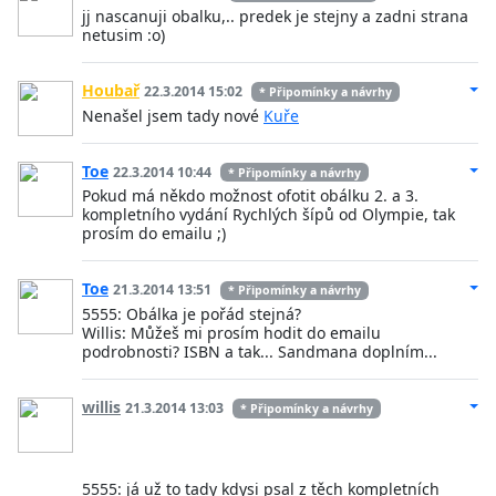
jj nascanuji obalku,.. predek je stejny a zadni strana
netusim :o)
Houbař
22.3.2014 15:02
* Připomínky a návrhy
Nenašel jsem tady nové
Kuře
Toe
22.3.2014 10:44
* Připomínky a návrhy
Pokud má někdo možnost ofotit obálku 2. a 3.
kompletního vydání Rychlých šípů od Olympie, tak
prosím do emailu ;)
Toe
21.3.2014 13:51
* Připomínky a návrhy
5555: Obálka je pořád stejná?
Willis: Můžeš mi prosím hodit do emailu
podrobnosti? ISBN a tak... Sandmana doplním...
willis
21.3.2014 13:03
* Připomínky a návrhy
5555: já už to tady kdysi psal z těch kompletních