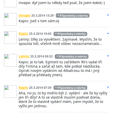
invape: dyť jsem tu někdy teď psal, že jsem kokot;-)
invape
25.3.2014 13:29
* Připomínky a návrhy
Kapis: jseš v tom sám:o)
Kapis
25.3.2014 10:05
* Připomínky a návrhy
Lenny: Díky za vysvětlení. Zajímavé. Myslím, že to
spousta lidí, včetně mně vůbec nezaznamenala...
Lenny
25.3.2014 09:32
* Připomínky a návrhy
Kapis: Je to tak. Egmont tu začátkem 90's vydal tři
díly Tintina a začal až tam, kde potkal Haddocka.
Oproti novým vydáním od Albatrosu to má i jiný
překlad (a překlady jmen).
Kapis
25.3.2014 07:39
* Připomínky a návrhy
Aha, no jo, to by mohlo být 2. vydání - ale že by vyšly
jen tři díly? A to se vlastně musím podívat doma,
které že to vlastně vydání mám, jsem myslel, že to
vyšlo jen jednou.