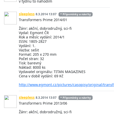
v týdnu to nahodím
sleepless
8.3.2014 13:07
* Připomínky a návrhy
Transformers Prime 2014/01
Žánr: akční, dobrodružný, sci-fi
Vydal: Egmont ČR
Rok a měsíc vydání: 2014/1
ISSN: 1805-2827
Vydání: 1.
Vazba: sešit
Format: 205 x 270 mm
Počet stran: 32
Tisk: barevný
Náklad: 8000 ks
Vydavatel originálu: TITAN MAGAZINES
Cena v době vydání: 69 Kč
http://www.egmont.cz/pictures/casopisy/original/tran
sleepless
8.3.2014 13:07
* Připomínky a návrhy
Transformers Prime 2013/06
Žánr: akční, dobrodružný, sci-fi