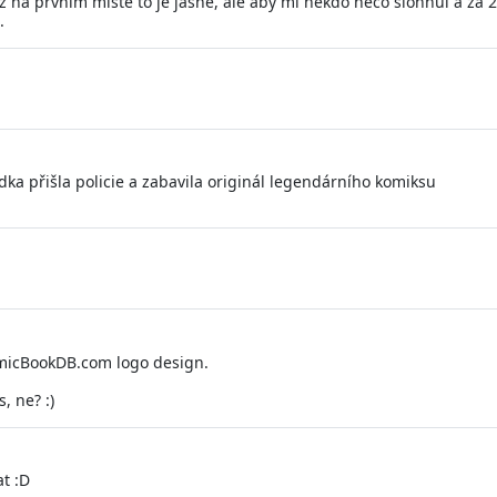
y až na prvním místě to je jasné, ale aby mi někdo něco šlohnul a za
.
ka přišla policie a zabavila originál legendárního komiksu
omicBookDB.com logo design.
, ne? :)
at :D