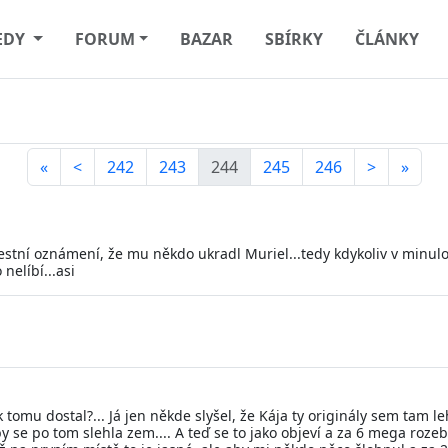
EDY
FORUM
BAZAR
SBÍRKY
ČLÁNKY
«
<
242
243
244
245
246
>
»
estní oznámení, že mu někdo ukradl Muriel...tedy kdykoliv v minul
nelíbí...asi
se k tomu dostal?... Já jen někde slyšel, že Kája ty originály sem t
 se po tom slehla zem.... A teď se to jako objeví a za 6 mega rozeb