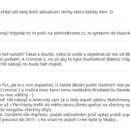
 vždyť seš tady kvůli aktualizaci sbírky skoro každej den! :D
ovny? Kdyztak mi to posli na admin@comx.cz, to vystavim do hlavick
a teď naložit? Čekat a doufat, nebo to vzdát a objednat:o)? Ale od 
si počkám. A Criminal 2, no už aby to bylo! Rozhodnutí BBArtu cháp
, 100 nábojů mi bude fakt chybět.
o říct, jak to s ním dopadne). O Fatale BB/Art podle vlastních slov
jít Criminal 2 a možná (moc šancí tomu nedávám) Brubakerův Darede
u moc vděčný :-)
lavně 100 nábojů a Americký upír. Já si tedy aspoň vyberu Watchme
 už s Parchanty trefili do mého vkusu (tímto apeluji na všechny vyd
 že nevyjdou všechny díly!).
 Oznámili vše dopředu, podali odůvodnění proč vydají právě superh
ád posunul do 2015 :-) No snad mi aspoň Crew vydá ty Skalpy...