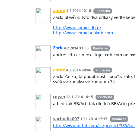
andre
4.2.2014 12:16
Pindárna
Zack: otevři si tyto dva odkazy vedle sebe
http://www.comicsdb.cz
http://www.comicbookdb.com
Zack
4.2.2014 11:33
Pindárna
andre: cdb.cz neexistuje, cdb.com neexis
andre
4.2.2014 08:46
Pindárna
Zack: Zacku, ta podobnost "loga" v záložk
světové komiksové komunitě?:)
royan
28.1.2014 14:15
Pindárna
ad edičák BB/Art: tak dle fcb BB/Artu př
vachudik007
19.1.2014 17:17
Pindárna
http://www.hithit.com/cs/project/385/ku