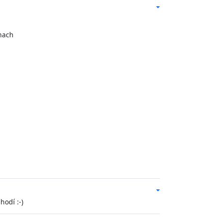
hach
hodí :-)