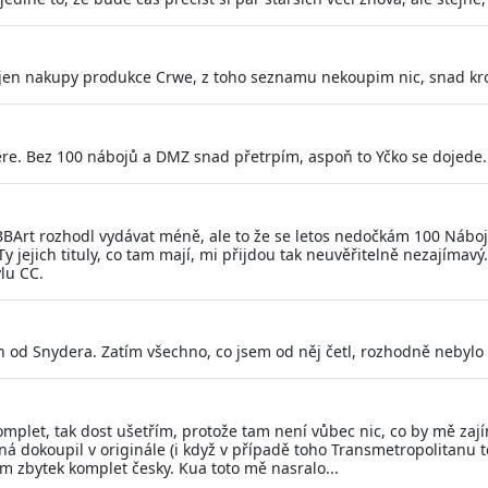
si jen nakupy produkce Crwe, z toho seznamu nekoupim nic, snad k
ere. Bez 100 nábojů a DMZ snad přetrpím, aspoň to Yčko se dojede.
BBArt rozhodl vydávat méně, ale to že se letos nedočkám 100 Nábo
 Ty jejich tituly, co tam mají, mi přijdou tak neuvěřitelně nezajím
ylu CC.
 od Snydera. Zatím všechno, co jsem od něj četl, rozhodně nebylo 
 komplet, tak dost ušetřím, protože tam není vůbec nic, co by mě za
ná dokoupil v originále (i když v případě toho Transmetropolitanu ted
m zbytek komplet česky. Kua toto mě nasralo...