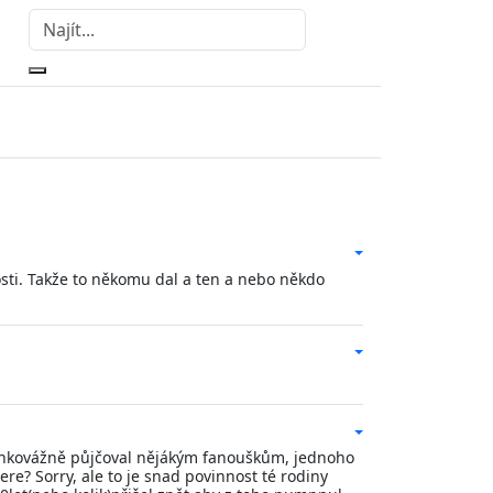
osti. Takže to někomu dal a ten a nebo někdo
am lehkovážně půjčoval nějákým fanouškům, jednoho
ere? Sorry, ale to je snad povinnost té rodiny