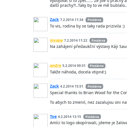
vybojovat si to zpět...... Že jde o prach
další prachy?!..Taky by to ve mě bublalo..
Zack
7.2.2014 11:34
Pindárna
To vis, rodina by se taky rada prizivila :)
invape
7.2.2014 11:22
Pindárna
Na zahájení předaukční výstavy Káji Saud
andre
5.2.2014 09:31
Pindárna
Takže náhoda, docela vtipné:)
Zack
4.2.2014 15:51
Pindárna
Special thanks to Brian Wood for the C
To abych to zmenil, nez zazalujou oni nas
Toe
4.2.2014 13:15
Pindárna
Amíci to logo okopírovali, jdeme je žalov