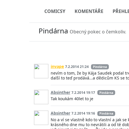
COMICSY
KOMENTÁŘE
PŘEHL
Pindárna
Obecný pokec o čemkoliv.
invape
7.2.2014 21:24
Pindárna
nevím o tom, že by Kája Saudek podal tr
další to teď prodává...a dědicům KS se to 
Absinther
7.2.2014 19:17
Pindárna
Tak koukám 40let to je
Absinther
7.2.2014 19:16
Pindárna
No a ví se vlastně kdo to vlastní a jak 
krásného dne mu to nevrátili a od té doby