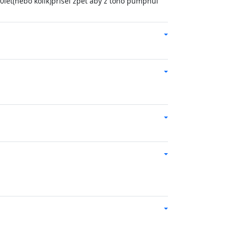
 20let(nebo kolik)přišel zpět aby z toho pumpnul