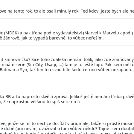
ve na tento rok, to ale psali minuly rok. Ted kdovi,jeste bych ale ne
edic (MDEK) a pak třeba podle vydavatelství (Marvel k Marvelu apod
bě žánrově. Jak to vypadá barevně, to vůbec neřeším.
řídit knihovničku? Sice toho zdaleka nemám tolik, jako zde zmiňova
ám serie (Sin City, Usagi, ...) tam je to ještě fajn. Pak jsem měl č
l Batman a Syn, tak ten tou svou bílo-šedo-černou vůbec nezapadá. J
ka BB artu naprosto skvělá zpráva. Jelikož ještě nemám třeba právě
, že naprostou většinu to spíš sere no :)
, jenže se mi to nechce dočítat v originále, takže si prostě musi
né době (ani nevím, uvažoval o tom vůbec někdo? Tajně jsem doufal 
edině to, že bude čas přečíst si pár starších věcí znova, ale stejně,