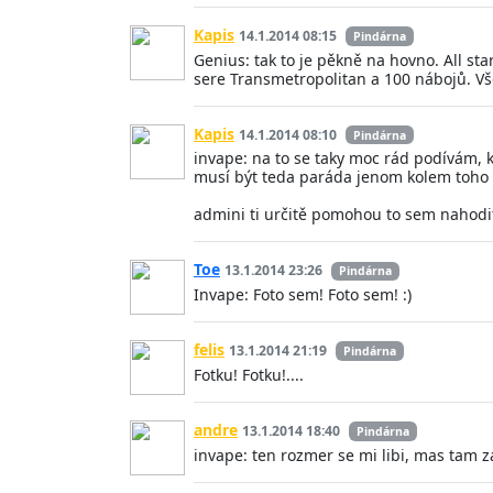
Kapis
14.1.2014 08:15
Pindárna
Genius: tak to je pěkně na hovno. All st
sere Transmetropolitan a 100 nábojů. Vše 
Kapis
14.1.2014 08:10
Pindárna
invape: na to se taky moc rád podívám, k
musí být teda paráda jenom kolem toho 
admini ti určitě pomohou to sem nahodit
Toe
13.1.2014 23:26
Pindárna
Invape: Foto sem! Foto sem! :)
felis
13.1.2014 21:19
Pindárna
Fotku! Fotku!....
andre
13.1.2014 18:40
Pindárna
invape: ten rozmer se mi libi, mas tam 