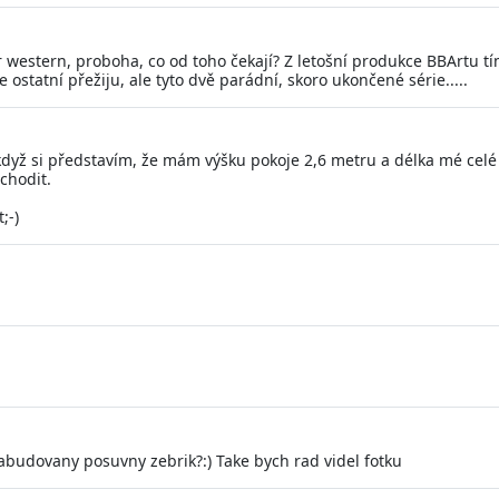
ar western, proboha, co od toho čekají? Z letošní produkce BBArtu
ostatní přežiju, ale tyto dvě parádní, skoro ukončené série.....
dyž si představím, že mám výšku pokoje 2,6 metru a délka mé celé k
chodit.
;-)
zabudovany posuvny zebrik?:) Take bych rad videl fotku