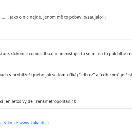
 ...... Jako o nic nejde, jenom mě to pobavilo/zaujalo;-)
tuje, dokonce comicsdb.com neexistuje, to se mi na to pak blbe re
ách v prohlížeči (nebo jak se tomu říká) "cdb.cz" a "cdb.com" je čis
eci jen letos vyjde Transmetropolitan 10
re-v-knize-www-kakalik-cz