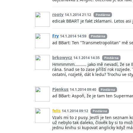
rooty
14.1.2014 21:12
Pindárna
edicak BBART je fakt zklamani. Letos a
Fry
14.1.2014 14:59
Pindárna
ad BBart: Ten "Transmetropolitan" mě s
brkowycz
14.1.2014 14:35
Pindárna
Hmmmmm.......... jako mě nevadí, že se 
rána. Snad se to zase příští rok rozjede.
ostatní, rozjeté, dát k ledu? Trochu ve st
Pjenkus
14.1.2014 09:40
Pindárna
ad BBart: Aspoň, že je tam ten Superman
felis
14.1.2014 09:12
Pindárna
Vzals mi to z pusy. Jestli je ten seznam
už nebylo tak daleko, člověk by si to mož
jednu knihu si kupovat anglicky když má