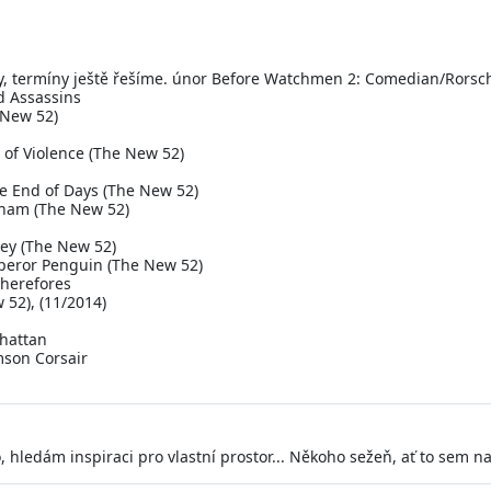
y, termíny ještě řešíme. únor Before Watchmen 2: Comedian/Rorsc
d Assassins
 New 52)
 of Violence (The New 52)
e End of Days (The New 52)
tham (The New 52)
rney (The New 52)
peror Penguin (The New 52)
Wherefores
52), (11/2014)
nhattan
son Corsair
d
, hledám inspiraci pro vlastní prostor... Někoho sežeň, ať to sem na