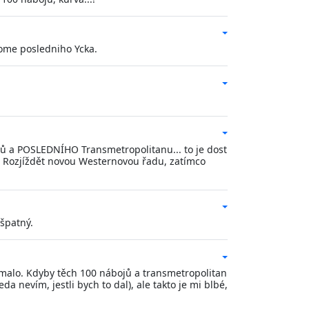
rome posledniho Ycka.
jů a POSLEDNÍHO Transmetropolitanu... to je dost
avý. Rozjíždět novou Westernovou řadu, zatímco
špatný.
jímalo. Kdyby těch 100 nábojů a transmetropolitan
a nevím, jestli bych to dal), ale takto je mi blbé,