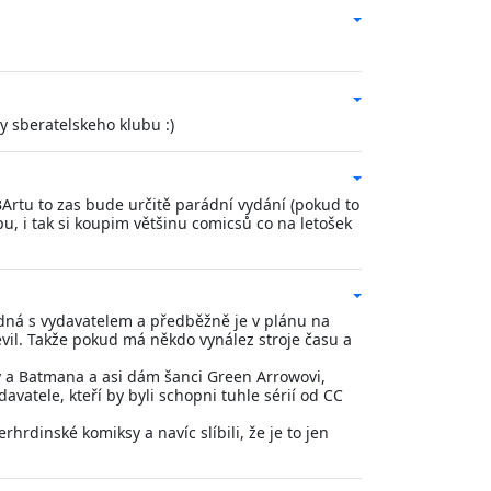
y sberatelskeho klubu :)
BBArtu to zas bude určitě parádní vydání (pokud to
u, i tak si koupim většinu comicsů co na letošek
 jedná s vydavatelem a předběžně je v plánu na
vil. Takže pokud má někdo vynález stroje času a
ny a Batmana a asi dám šanci Green Arrowovi,
avatele, kteří by byli schopni tuhle sérií od CC
rdinské komiksy a navíc slíbili, že je to jen