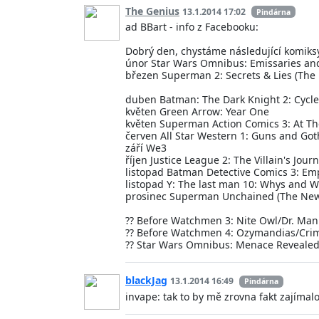
The Genius
13.1.2014 17:02
Pindárna
ad BBart - info z Facebooku:
Dobrý den, chystáme následující komiks
únor Star Wars Omnibus: Emissaries an
březen Superman 2: Secrets & Lies (The
duben Batman: The Dark Knight 2: Cycle
květen Green Arrow: Year One
květen Superman Action Comics 3: At Th
červen All Star Western 1: Guns and Go
září We3
říjen Justice League 2: The Villain's Jou
listopad Batman Detective Comics 3: Em
listopad Y: The last man 10: Whys and 
prosinec Superman Unchained (The New 
?? Before Watchmen 3: Nite Owl/Dr. Ma
?? Before Watchmen 4: Ozymandias/Crim
?? Star Wars Omnibus: Menace Reveale
blackJag
13.1.2014 16:49
Pindárna
invape: tak to by mě zrovna fakt zajímalo