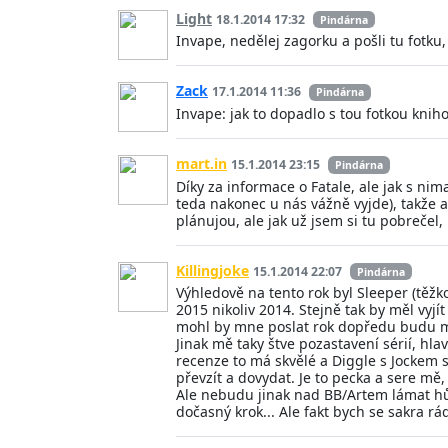
Light
18.1.2014 17:32
Pindárna
Invape, nedělej zagorku a pošli tu fotku,
Zack
17.1.2014 11:36
Pindárna
Invape: jak to dopadlo s tou fotkou knih
mart.in
15.1.2014 23:15
Pindárna
Díky za informace o Fatale, ale jak s nim
teda nakonec u nás vážně vyjde), takže a
plánujou, ale jak už jsem si tu pobrečel
Killingjoke
15.1.2014 22:07
Pindárna
Výhledově na tento rok byl Sleeper (těžk
2015 nikoliv 2014. Stejně tak by měl vy
mohl by mne poslat rok dopředu budu m
Jinak mě taky štve pozastavení sérií, h
recenze to má skvělé a Diggle s Jockem se
převzít a dovydat. Je to pecka a sere mě,
Ale nebudu jinak nad BB/Artem lámat hůl.
dočasný krok... Ale fakt bych se sakra r