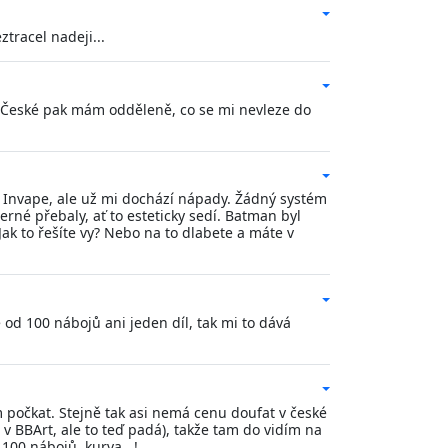
ztracel nadeji...
.) České pak mám odděleně, co se mi nevleze do
ný Invape, ale už mi dochází nápady. Žádný systém
erné přebaly, ať to esteticky sedí. Batman byl
ak to řešíte vy? Nebo na to dlabete a máte v
 od 100 nábojů ani jeden díl, tak mi to dává
m počkat. Stejně tak asi nemá cenu doufat v české
v BBArt, ale to teď padá), takže tam do vidím na
 100 nábojů, kurva...!