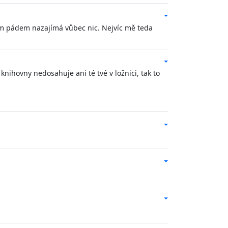
 tím pádem nazajímá vůbec nic. Nejvíc mě teda
nihovny nedosahuje ani té tvé v ložnici, tak to