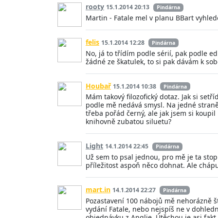
rooty
15.1.2014 20:13
Pindárna
Martin - Fatale mel v planu BBart vyhledo
felis
15.1.2014 12:28
Pindárna
No, já to třídím podle sérií, pak podle 
žádné ze škatulek, to si pak dávám k so
Houbař
15.1.2014 10:38
Pindárna
Mám takový filozofický dotaz. Jak si set
podle mě nedává smysl. Na jedné straně ma
třeba pořád černý, ale jak jsem si koupi
knihovně zubatou siluetu?
Light
14.1.2014 22:45
Pindárna
Už sem to psal jednou, pro mě je ta stop
příležitost aspoň něco dohnat. Ale chápu
mart.in
14.1.2014 22:27
Pindárna
Pozastavení 100 nábojů mě nehorázně štve
vydání Fatale, nebo nejspíš ne v dohled
objednávku z Anglie. Útěchou je asi fakt j