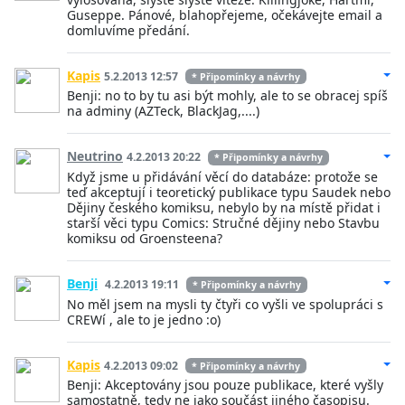
Guseppe. Pánové, blahopřejeme, očekávejte email a
domluvíme předání.
Kapis
5.2.2013 12:57
* Připomínky a návrhy
Benji: no to by tu asi být mohly, ale to se obracej spíš
na adminy (AZTeck, BlackJag,....)
Neutrino
4.2.2013 20:22
* Připomínky a návrhy
Když jsme u přidávání věcí do databáze: protože se
teď akceptují i teoretický publikace typu Saudek nebo
Dějiny českého komiksu, nebylo by na místě přidat i
starší věci typu Comics: Stručné dějiny nebo Stavbu
komiksu od Groensteena?
Benji
4.2.2013 19:11
* Připomínky a návrhy
No měl jsem na mysli ty čtyři co vyšli ve spolupráci s
CREWí , ale to je jedno :o)
Kapis
4.2.2013 09:02
* Připomínky a návrhy
Benji: Akceptovány jsou pouze publikace, které vyšly
samostatně, tedy ne jako součást jiného časopisu.