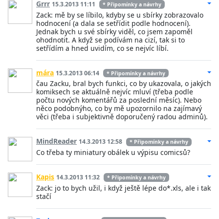
Grrr
15.3.2013 11:11
* Připomínky a návrhy
Zack: mě by se líbilo, kdyby se u sbírky zobrazovalo
hodnocení (a dala se setřídit podle hodnocení).
Jednak bych u své sbírky viděl, co jsem zapoměl
ohodnotit. A když se podívám na cizí, tak si to
setřídím a hned uvidím, co se nejvíc líbí.
mára
15.3.2013 06:14
* Připomínky a návrhy
čau Zacku, bral bych funkci, co by ukazovala, o jakých
komiksech se aktuálně nejvíc mluví (třeba podle
počtu nových komentářů za poslední měsíc). Nebo
něco podobnýho, co by mě upozornilo na zajímavý
věci (třeba i subjektivně doporučený radou adminů).
MindReader
14.3.2013 12:58
* Připomínky a návrhy
Co třeba ty miniatury obálek u výpisu comicsů?
Kapis
14.3.2013 11:32
* Připomínky a návrhy
Zack: jo to bych užil, i když ještě lépe do*.xls, ale i tak
stačí