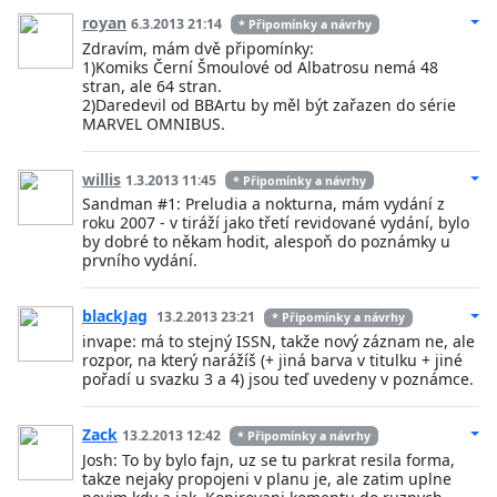
royan
6.3.2013 21:14
* Připomínky a návrhy
Zdravím, mám dvě připomínky:
1)Komiks Černí Šmoulové od Albatrosu nemá 48
stran, ale 64 stran.
2)Daredevil od BBArtu by měl být zařazen do série
MARVEL OMNIBUS.
willis
1.3.2013 11:45
* Připomínky a návrhy
Sandman #1: Preludia a nokturna, mám vydání z
roku 2007 - v tiráží jako třetí revidované vydání, bylo
by dobré to někam hodit, alespoň do poznámky u
prvního vydání.
blackJag
13.2.2013 23:21
* Připomínky a návrhy
invape: má to stejný ISSN, takže nový záznam ne, ale
rozpor, na který narážíš (+ jiná barva v titulku + jiné
pořadí u svazku 3 a 4) jsou teď uvedeny v poznámce.
Zack
13.2.2013 12:42
* Připomínky a návrhy
Josh: To by bylo fajn, uz se tu parkrat resila forma,
takze nejaky propojeni v planu je, ale zatim uplne