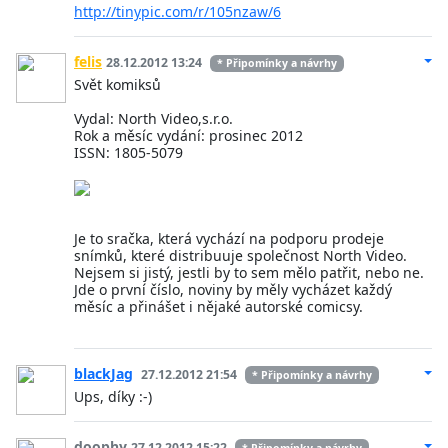
http://tinypic.com/r/105nzaw/6
felis
28.12.2012 13:24
* Připomínky a návrhy
Svět komiksů
Vydal: North Video,s.r.o.
Rok a měsíc vydání: prosinec 2012
ISSN: 1805-5079
Je to sračka, která vychází na podporu prodeje
snímků, které distribuuje společnost North Video.
Nejsem si jistý, jestli by to sem mělo patřit, nebo ne.
Jde o první číslo, noviny by měly vycházet každý
měsíc a přinášet i nějaké autorské comicsy.
blackJag
27.12.2012 21:54
* Připomínky a návrhy
Ups, díky :-)
doophy
27.12.2012 15:22
* Připomínky a návrhy