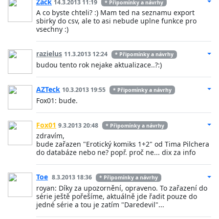
Zack
14.3.2013 11:19
* Připomínky a návrhy
A co byste chteli? :) Mam ted na seznamu export
sbirky do csv, ale to asi nebude uplne funkce pro
vsechny :)
razielus
11.3.2013 12:24
* Připomínky a návrhy
budou tento rok nejake aktualizace..?:)
AZTeck
10.3.2013 19:55
* Připomínky a návrhy
Fox01: bude.
Fox01
9.3.2013 20:48
* Připomínky a návrhy
zdravím,
bude zařazen "Erotický komiks 1+2" od Tima Pilchera
do databáze nebo ne? popř. proč ne... dix za info
Toe
8.3.2013 18:36
* Připomínky a návrhy
royan: Díky za upozornění, opraveno. To zařazení do
série ještě pořešíme, aktuálně jde řadit pouze do
jedné série a tou je zatím "Daredevil"...