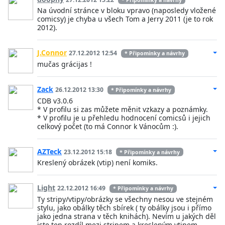
Na úvodní stránce v bloku vpravo (naposledy vložené
comicsy) je chyba u všech Tom a Jerry 2011 (je to rok
2012).
J.Connor
27.12.2012 12:54
* Připomínky a návrhy
mučas grácijas !
Zack
26.12.2012 13:30
* Připomínky a návrhy
CDB v3.0.6
* V profilu si zas můžete měnit vzkazy a poznámky.
* V profilu je u přehledu hodnocení comicsů i jejich
celkový počet (to má Connor k Vánocům :).
AZTeck
23.12.2012 15:18
* Připomínky a návrhy
Kreslený obrázek (vtip) není komiks.
Light
22.12.2012 16:49
* Připomínky a návrhy
Ty stripy/vtipy/obrázky se všechny nesou ve stejném
stylu, jako obálky těch sbírek ( ty obálky jsou i přímo
jako jedna strana v těch knihách). Nevím u jakých děl
jste ten rozdíl mezi stripem a kresleným vtipem