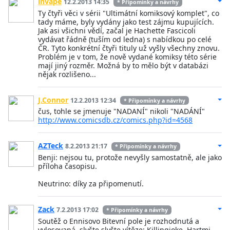
invape
12.2.2013 14:35
* Připomínky a návrhy
Ty čtyři věci v sérii "Ultimátní komiksový komplet", co
tady máme, byly vydány jako test zájmu kupujících.
Jak asi všichni vědí, začal je Hachette Fascicoli
vydávat řádně (tuším od ledna) s nabídkou po celé
ČR. Tyto konkrétní čtyři tituly už vyšly všechny znovu.
Problém je v tom, že nově vydané komiksy této série
mají jiný rozměr. Možná by to mělo být v databázi
nějak rozlišeno...
J.Connor
12.2.2013 12:34
* Připomínky a návrhy
čus, tohle se jmenuje "NADANÍ" nikoli "NADÁNÍ"
http://www.comicsdb.cz/comics.php?id=4568
AZTeck
8.2.2013 21:17
* Připomínky a návrhy
Benji: nejsou tu, protože nevyšly samostatně, ale jako
příloha časopisu.
Neutrino: díky za připomenutí.
Zack
7.2.2013 17:02
* Připomínky a návrhy
Soutěž o Ennisovo Bitevní pole je rozhodnutá a
vylosovaná, slyšte slyšte vítěze: Killingjoke, Hartmi,