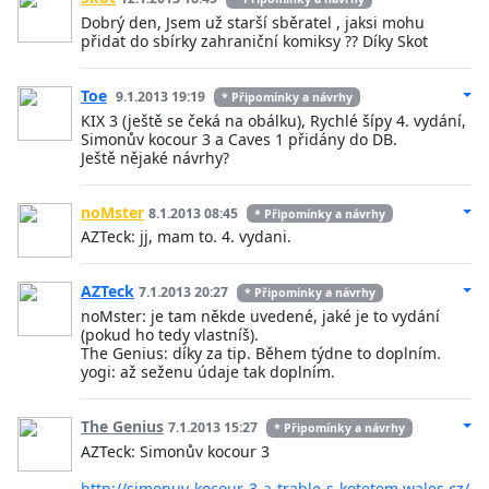
Dobrý den, Jsem už starší sběratel , jaksi mohu
přidat do sbírky zahraniční komiksy ?? Díky Skot
Toe
9.1.2013 19:19
* Připomínky a návrhy
KIX 3 (ještě se čeká na obálku), Rychlé šípy 4. vydání,
Simonův kocour 3 a Caves 1 přidány do DB.
Ještě nějaké návrhy?
noMster
8.1.2013 08:45
* Připomínky a návrhy
AZTeck: jj, mam to. 4. vydani.
AZTeck
7.1.2013 20:27
* Připomínky a návrhy
noMster: je tam někde uvedené, jaké je to vydání
(pokud ho tedy vlastníš).
The Genius: díky za tip. Během týdne to doplním.
yogi: až seženu údaje tak doplním.
The Genius
7.1.2013 15:27
* Připomínky a návrhy
AZTeck: Simonův kocour 3
http://simonuv-kocour-3-a-trable-s-kotetem.wales.cz/