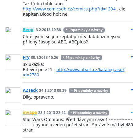
Tak třeba tohle ano:
http://www.comicsdb.cz/comics.php?id=1394
, ale
Kapitán Blood holt ne
Benji
3.2.2013 19:38
* Připomínky a návrhy
Chtěl jsem se jen zeptat proč v databázi nejsou
přílohy časopisu ABC, ABCplus?
Fry
30.1.2013 15:26
* Připomínky a návrhy
3x ukázka:
Bitevní pole#1 -
http://www.bbart.cz/katalog.asp?
id=2780
AZTeck
24.1.2013 09:39
* Připomínky a návrhy
Díky, opraveno.
invape
23.1.2013 22:42
* Připomínky a návrhy
Star Wars Omnibus: Před dávnými časy 1 ---------------
------ chybně uveden počet stran. Správně má být 480
stran