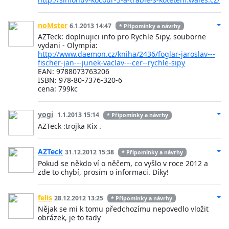
noMster
6.1.2013 14:47
* Připomínky a návrhy
AZTeck: doplnujici info pro Rychle Sipy, souborne
vydani - Olympia:
http://www.daemon.cz/kniha/2436/foglar-jaroslav---
fischer-jan---junek-vaclav---cer--rychle-sipy
EAN: 9788073763206
ISBN: 978-80-7376-320-6
cena: 799kc
yogi
1.1.2013 15:14
* Připomínky a návrhy
AZTeck :trojka Kix .
AZTeck
31.12.2012 15:38
* Připomínky a návrhy
Pokud se někdo ví o něčem, co vyšlo v roce 2012 a
zde to chybí, prosím o informaci. Díky!
felis
28.12.2012 13:25
* Připomínky a návrhy
Nějak se mi k tomu předchozímu nepovedlo vložit
obrázek, je to tady