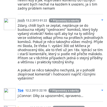
nevim kdy a jak. Kopirovani komentu do ruznych
variant bych nechal na kazdem k uvazeni, ja s tim
zadny problem nemam
Josh
13.2.2013 01:22
* Připomínky a návrhy
Zdary, chtěl bych se zeptat, neplánuje se do
budoucna nějaký "sjednocení" komiksů, který byly
vydaný vícekrát? Nebo spíš aby byl na ty odlišný
verze viditelnej odkaz přímo na profilech jednotlivých
komiksů. Pokud je něco takovýho vůbec možný. Přijde
mi škoda, že třeba 1. vydání 300 od Millera je
ohodnocený 60x, ale to třetí už jen 18x. Vytrácí se tím
i starší komentáře, který si podle mě přečte málokdo.
Přitom se v těchhle případech jedná o stejný příběhy
a většinou i prakticky totožný knihy.
A pokud se něco takovýho nechystá, je v pohodě
zkopírovat komentář i hodnocení napříč různými
vydáními?
Toe
12.2.2013 22:10
* Připomínky a návrhy
J.Connor: Díky za upozornění, opraveno...