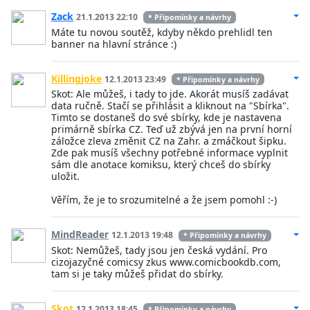
Zack
21.1.2013 22:10
* Připomínky a návrhy
Máte tu novou soutěž, kdyby někdo prehlidl ten
banner na hlavní stránce :)
Killingjoke
12.1.2013 23:49
* Připomínky a návrhy
Skot: Ale můžeš, i tady to jde. Akorát musíš zadávat
data ručně. Stačí se přihlásit a kliknout na "Sbírka".
Timto se dostaneš do své sbírky, kde je nastavena
primárně sbírka CZ. Teď už zbývá jen na první horní
záložce zleva změnit CZ na Zahr. a zmáčkout šipku.
Zde pak musíš všechny potřebné informace vyplnit
sám dle anotace komiksu, který chceš do sbírky
uložit.
Věřím, že je to srozumitelné a že jsem pomohl :-)
MindReader
12.1.2013 19:48
* Připomínky a návrhy
Skot: Nemůžeš, tady jsou jen česká vydání. Pro
cizojazyčné comicsy zkus www.comicbookdb.com,
tam si je taky můžeš přidat do sbírky.
Skot
12.1.2013 18:45
* Připomínky a návrhy