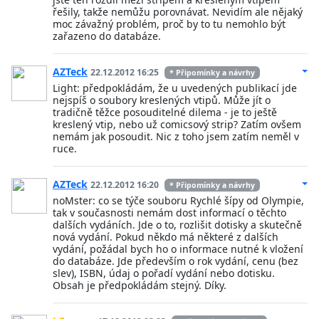
řešily, takže nemůžu porovnávat. Nevidím ale nějaký
moc závažný problém, proč by to tu nemohlo být
zařazeno do databáze.
AZTeck
22.12.2012 16:25
* Připomínky a návrhy
Light: předpokládám, že u uvedených publikací jde
nejspíš o soubory kreslených vtipů. Může jít o
tradičně těžce posouditelné dilema - je to ještě
kreslený vtip, nebo už comicsový strip? Zatím ovšem
nemám jak posoudit. Nic z toho jsem zatím neměl v
ruce.
AZTeck
22.12.2012 16:20
* Připomínky a návrhy
noMster: co se týče souboru Rychlé šípy od Olympie,
tak v současnosti nemám dost informací o těchto
dalších vydáních. Jde o to, rozlišit dotisky a skutečně
nová vydání. Pokud někdo má některé z dalších
vydání, požádal bych ho o informace nutné k vložení
do databáze. Jde především o rok vydání, cenu (bez
slev), ISBN, údaj o pořadí vydání nebo dotisku.
Obsah je předpokládám stejný. Díky.