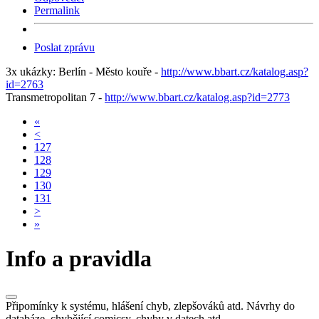
Permalink
Poslat zprávu
3x ukázky: Berlín - Město kouře -
http://www.bbart.cz/katalog.asp?
id=2763
Transmetropolitan 7 -
http://www.bbart.cz/katalog.asp?id=2773
«
<
127
128
129
130
131
>
»
Info a pravidla
Připomínky k systému, hlášení chyb, zlepšováků atd. Návrhy do
databáze, chybějící comicsy, chyby v datech atd.