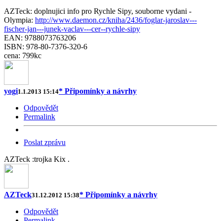
AZTeck: doplnujici info pro Rychle Sipy, souborne vydani -
Olympia:
http://www.daemon.cz/kniha/2436/foglar-jaroslav---
fischer-jan---junek-vaclav---cer--rychle-sipy
EAN: 9788073763206
ISBN: 978-80-7376-320-6
cena: 799kc
yogi
* Připomínky a návrhy
1.1.2013 15:14
Odpovědět
Permalink
Poslat zprávu
AZTeck :trojka Kix .
AZTeck
* Připomínky a návrhy
31.12.2012 15:38
Odpovědět
Permalink