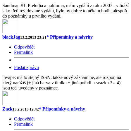
Sandman #1: Preludia a nokturna, mám vydání z roku 2007 - v tiráží
jako třetí revidované vydání, bylo by dobré to někam hodit, alespoň
do poznámky u prvního vydání.
blackJag
* Připomínky a návrhy
13.2.2013 23:21
Odpovědět
Permalink
Poslat zprávu
invape: má to stejný ISSN, takže nový záznam ne, ale rozpor, na
který narážíš (+ jiná barva v titulku + jiné pořadí u svazku 3 a 4)
jsou teď uvedeny v poznámce.
Zack
* Připomínky a návrhy
13.2.2013 12:42
Odpovědět
Permalink