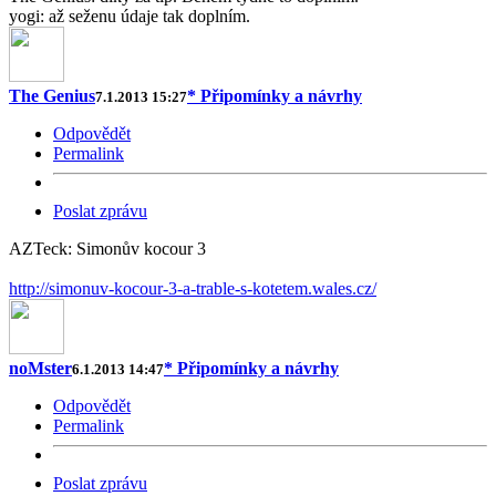
yogi: až seženu údaje tak doplním.
The Genius
* Připomínky a návrhy
7.1.2013 15:27
Odpovědět
Permalink
Poslat zprávu
AZTeck: Simonův kocour 3
http://simonuv-kocour-3-a-trable-s-kotetem.wales.cz/
noMster
* Připomínky a návrhy
6.1.2013 14:47
Odpovědět
Permalink
Poslat zprávu