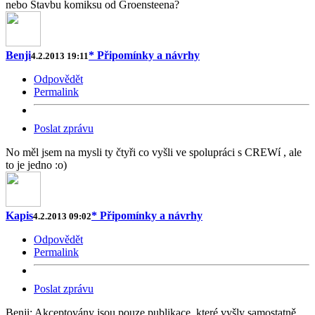
nebo Stavbu komiksu od Groensteena?
Benji
* Připomínky a návrhy
4.2.2013 19:11
Odpovědět
Permalink
Poslat zprávu
No měl jsem na mysli ty čtyři co vyšli ve spolupráci s CREWí , ale
to je jedno :o)
Kapis
* Připomínky a návrhy
4.2.2013 09:02
Odpovědět
Permalink
Poslat zprávu
Benji: Akceptovány jsou pouze publikace, které vyšly samostatně,