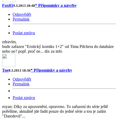
Fox01
* Připomínky a návrhy
9.3.2013 20:48
Odpovědět
Permalink
Poslat zprávu
zdravím,
bude zařazen "Erotický komiks 1+2" od Tima Pilchera do databáze
nebo ne? popř. proč ne... dix za info
Toe
* Připomínky a návrhy
8.3.2013 18:36
Odpovědět
Permalink
Poslat zprávu
royan: Díky za upozornění, opraveno. To zařazení do série ještě
pořešíme, aktuálně jde řadit pouze do jedné série a tou je zatím
"Daredevil"...