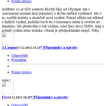
Poslat zprávu
noMster: co se týče souboru Rychlé šípy od Olympie, tak v
současnosti nemám dost informací o těchto dalších vydáních. Jde o
to, rozlišit dotisky a skutečně nová vydání. Pokud někdo má některé
z dalších vydání, požádal bych ho o informace nutné k vložení do
databáze. Jde především o rok vydání, cenu (bez slev), ISBN, údaj o
pořadí vydání nebo dotisku. Obsah je předpokládám stejný. Díky.
J.Connor
* Připomínky a návrhy
17.12.2012 23:23
Odpovědět
Permalink
Poslat zprávu
supa !
Fry
* Připomínky a návrhy
16.12.2012 10:29
Odpovědět