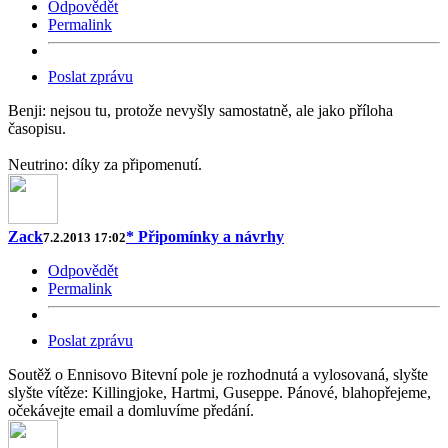
Odpovědět
Permalink
Poslat zprávu
Benji: nejsou tu, protože nevyšly samostatně, ale jako příloha
časopisu.
Neutrino: díky za připomenutí.
Zack
* Připomínky a návrhy
7.2.2013 17:02
Odpovědět
Permalink
Poslat zprávu
Soutěž o Ennisovo Bitevní pole je rozhodnutá a vylosovaná, slyšte
slyšte vítěze: Killingjoke, Hartmi, Guseppe. Pánové, blahopřejeme,
očekávejte email a domluvíme předání.