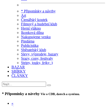
* Připomínky a návrhy
Art
Čtenářský koutek
Filmový a hudební klub
Herní vlákno
Ikonková dílna
Nakupujeme venku
Pindárna
Publicistika
Sběratelský klub
Slevy, výprodeje, bazary
Srazy, cony, festivaly
Stripy, jouky, fejky :)
BAZAR
SBÍRKY
ČLÁNKY
* Připomínky a návrhy
Vše o CDB, datech a systému.
«