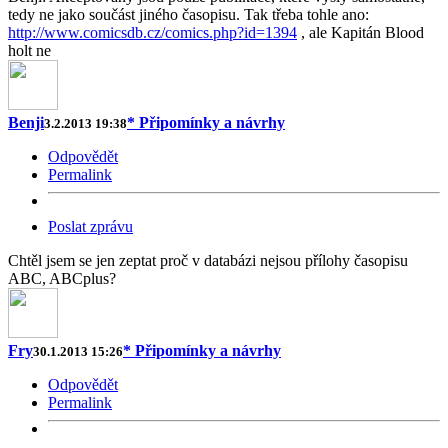
tedy ne jako součást jiného časopisu. Tak třeba tohle ano:
http://www.comicsdb.cz/comics.php?id=1394
, ale Kapitán Blood
holt ne
Benji
* Připomínky a návrhy
3.2.2013 19:38
Odpovědět
Permalink
Poslat zprávu
Chtěl jsem se jen zeptat proč v databázi nejsou přílohy časopisu
ABC, ABCplus?
Fry
* Připomínky a návrhy
30.1.2013 15:26
Odpovědět
Permalink