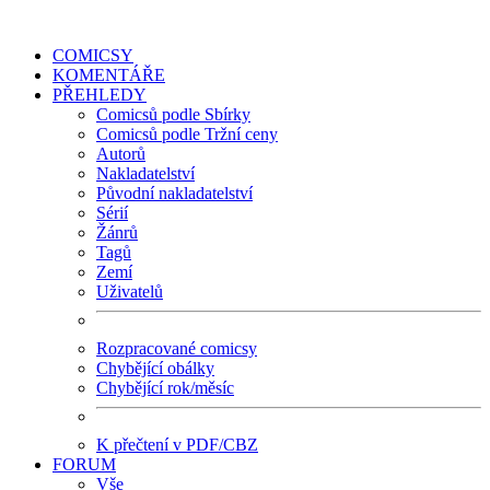
COMICSY
KOMENTÁŘE
PŘEHLEDY
Comicsů podle Sbírky
Comicsů podle Tržní ceny
Autorů
Nakladatelství
Původní nakladatelství
Sérií
Žánrů
Tagů
Zemí
Uživatelů
Rozpracované comicsy
Chybějící obálky
Chybějící rok/měsíc
K přečtení v PDF/CBZ
FORUM
Vše