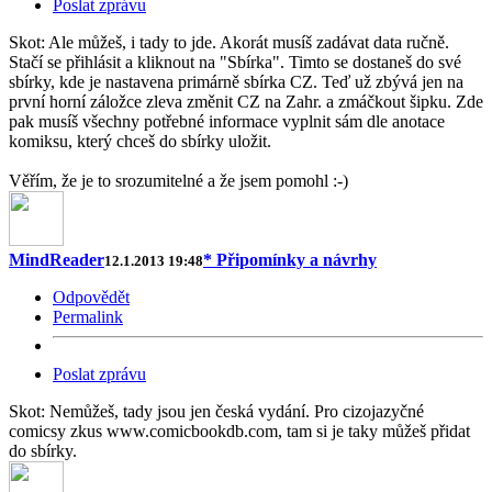
Poslat zprávu
Skot: Ale můžeš, i tady to jde. Akorát musíš zadávat data ručně.
Stačí se přihlásit a kliknout na "Sbírka". Timto se dostaneš do své
sbírky, kde je nastavena primárně sbírka CZ. Teď už zbývá jen na
první horní záložce zleva změnit CZ na Zahr. a zmáčkout šipku. Zde
pak musíš všechny potřebné informace vyplnit sám dle anotace
komiksu, který chceš do sbírky uložit.
Věřím, že je to srozumitelné a že jsem pomohl :-)
MindReader
* Připomínky a návrhy
12.1.2013 19:48
Odpovědět
Permalink
Poslat zprávu
Skot: Nemůžeš, tady jsou jen česká vydání. Pro cizojazyčné
comicsy zkus www.comicbookdb.com, tam si je taky můžeš přidat
do sbírky.