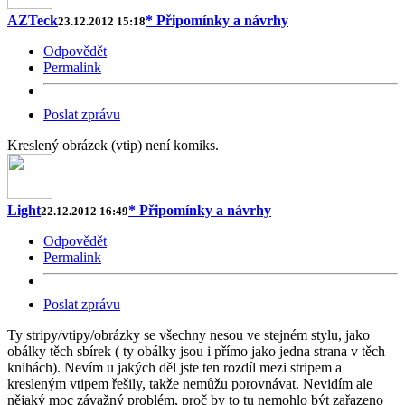
AZTeck
* Připomínky a návrhy
23.12.2012 15:18
Odpovědět
Permalink
Poslat zprávu
Kreslený obrázek (vtip) není komiks.
Light
* Připomínky a návrhy
22.12.2012 16:49
Odpovědět
Permalink
Poslat zprávu
Ty stripy/vtipy/obrázky se všechny nesou ve stejném stylu, jako
obálky těch sbírek ( ty obálky jsou i přímo jako jedna strana v těch
knihách). Nevím u jakých děl jste ten rozdíl mezi stripem a
kresleným vtipem řešily, takže nemůžu porovnávat. Nevidím ale
nějaký moc závažný problém, proč by to tu nemohlo být zařazeno