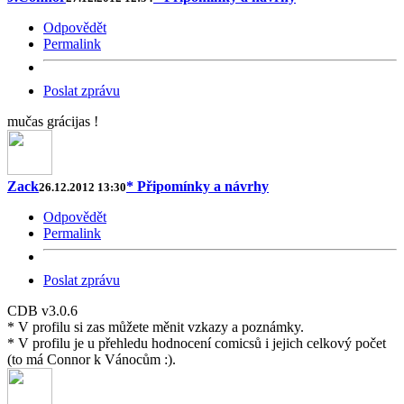
Odpovědět
Permalink
Poslat zprávu
mučas grácijas !
Zack
* Připomínky a návrhy
26.12.2012 13:30
Odpovědět
Permalink
Poslat zprávu
CDB v3.0.6
* V profilu si zas můžete měnit vzkazy a poznámky.
* V profilu je u přehledu hodnocení comicsů i jejich celkový počet
(to má Connor k Vánocům :).