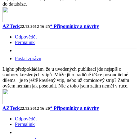
do databáze.
AZTeck
* Připomínky a návrhy
22.12.2012 16:25
Odpovědět
Permalink
Poslat zprávu
Light: předpokládám, že u uvedených publikací jde nejspíš o
soubory kreslených vtipů. Může jít o tradičně těžce posouditelné
dilema - je to ještě kreslený vtip, nebo už comicsový strip? Zatím
ovšem nemám jak posoudit. Nic z toho jsem zatím neměl v ruce.
AZTeck
* Připomínky a návrhy
22.12.2012 16:20
Odpovědět
Permalink