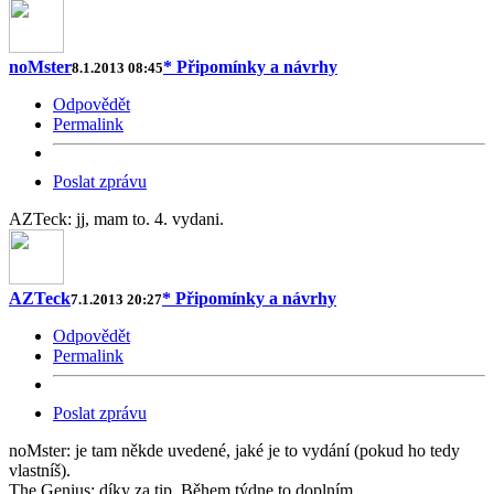
noMster
* Připomínky a návrhy
8.1.2013 08:45
Odpovědět
Permalink
Poslat zprávu
AZTeck: jj, mam to. 4. vydani.
AZTeck
* Připomínky a návrhy
7.1.2013 20:27
Odpovědět
Permalink
Poslat zprávu
noMster: je tam někde uvedené, jaké je to vydání (pokud ho tedy
vlastníš).
The Genius: díky za tip. Během týdne to doplním.