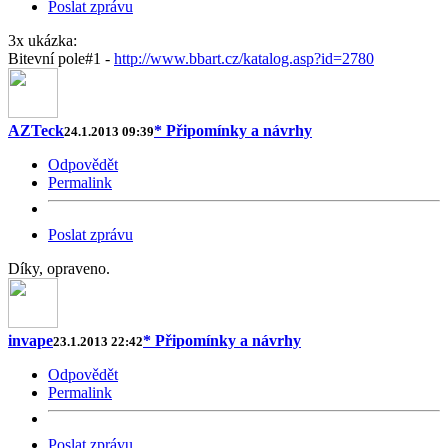
Poslat zprávu
3x ukázka:
Bitevní pole#1 -
http://www.bbart.cz/katalog.asp?id=2780
AZTeck
* Připomínky a návrhy
24.1.2013 09:39
Odpovědět
Permalink
Poslat zprávu
Díky, opraveno.
invape
* Připomínky a návrhy
23.1.2013 22:42
Odpovědět
Permalink
Poslat zprávu