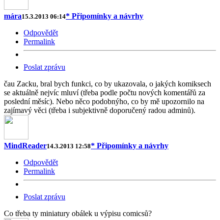
mára
* Připomínky a návrhy
15.3.2013 06:14
Odpovědět
Permalink
Poslat zprávu
čau Zacku, bral bych funkci, co by ukazovala, o jakých komiksech
se aktuálně nejvíc mluví (třeba podle počtu nových komentářů za
poslední měsíc). Nebo něco podobnýho, co by mě upozornilo na
zajímavý věci (třeba i subjektivně doporučený radou adminů).
MindReader
* Připomínky a návrhy
14.3.2013 12:58
Odpovědět
Permalink
Poslat zprávu
Co třeba ty miniatury obálek u výpisu comicsů?