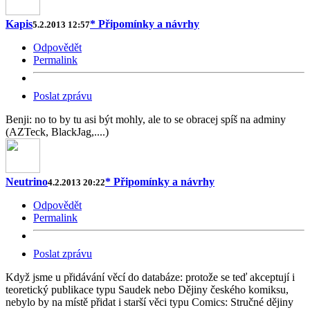
Kapis
* Připomínky a návrhy
5.2.2013 12:57
Odpovědět
Permalink
Poslat zprávu
Benji: no to by tu asi být mohly, ale to se obracej spíš na adminy
(AZTeck, BlackJag,....)
Neutrino
* Připomínky a návrhy
4.2.2013 20:22
Odpovědět
Permalink
Poslat zprávu
Když jsme u přidávání věcí do databáze: protože se teď akceptují i
teoretický publikace typu Saudek nebo Dějiny českého komiksu,
nebylo by na místě přidat i starší věci typu Comics: Stručné dějiny