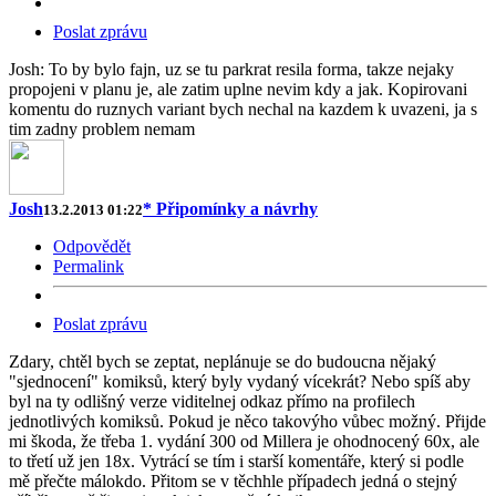
Poslat zprávu
Josh: To by bylo fajn, uz se tu parkrat resila forma, takze nejaky
propojeni v planu je, ale zatim uplne nevim kdy a jak. Kopirovani
komentu do ruznych variant bych nechal na kazdem k uvazeni, ja s
tim zadny problem nemam
Josh
* Připomínky a návrhy
13.2.2013 01:22
Odpovědět
Permalink
Poslat zprávu
Zdary, chtěl bych se zeptat, neplánuje se do budoucna nějaký
"sjednocení" komiksů, který byly vydaný vícekrát? Nebo spíš aby
byl na ty odlišný verze viditelnej odkaz přímo na profilech
jednotlivých komiksů. Pokud je něco takovýho vůbec možný. Přijde
mi škoda, že třeba 1. vydání 300 od Millera je ohodnocený 60x, ale
to třetí už jen 18x. Vytrácí se tím i starší komentáře, který si podle
mě přečte málokdo. Přitom se v těchhle případech jedná o stejný