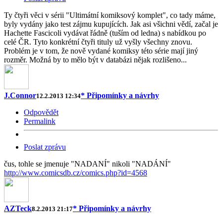
Ty čtyři věci v sérii "Ultimátní komiksový komplet", co tady máme,
byly vydány jako test zájmu kupujících. Jak asi všichni vědí, začal je
Hachette Fascicoli vydávat řádně (tuším od ledna) s nabídkou po
celé ČR. Tyto konkrétní čtyři tituly už vyšly všechny znovu.
Problém je v tom, že nově vydané komiksy této série mají jiný
rozměr. Možná by to mělo být v databázi nějak rozlišeno...
J.Connor
* Připomínky a návrhy
12.2.2013 12:34
Odpovědět
Permalink
Poslat zprávu
čus, tohle se jmenuje "NADANÍ" nikoli "NADÁNÍ"
http://www.comicsdb.cz/comics.php?id=4568
AZTeck
* Připomínky a návrhy
8.2.2013 21:17