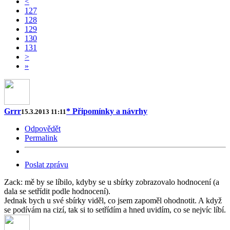
<
127
128
129
130
131
>
»
Grrr
* Připomínky a návrhy
15.3.2013 11:11
Odpovědět
Permalink
Poslat zprávu
Zack: mě by se líbilo, kdyby se u sbírky zobrazovalo hodnocení (a
dala se setřídit podle hodnocení).
Jednak bych u své sbírky viděl, co jsem zapoměl ohodnotit. A když
se podívám na cizí, tak si to setřídím a hned uvidím, co se nejvíc líbí.