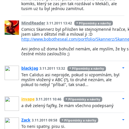
komiks, který se zas jen tak rozdával v Mekáči, ale
tusim uz tu byl jednou zamitnut.
MindReader
3.11.2011 13:42
* Připomínky a návrhy
Comics Skannerz byl přiložen ke stejnojmenné hračce, 
jsem sám v dětství měl a miloval ji :D
http://www.bobotheseal.com/portfolio/Skannerz/Skann
Ani jedno už doma bohužel nemám, ale myslím, že by si
čestné místo zasloužilo ;)
blackJag
3.11.2011 13:32
* Připomínky a návrhy
Ten Calidus asi neprojde, pokud si vzpomínám, byl
myslím vložený v ABC (?), to druhé neznám, ale
pokud to nebyl "příbal", tak snad...
invape
3.11.2011 10:46
* Připomínky a návrhy
a dvě zelený fajfky, že mám všechno podepsaný
Zack
3.11.2011 09:58
* Připomínky a návrhy
To neni spatny, pisu si.