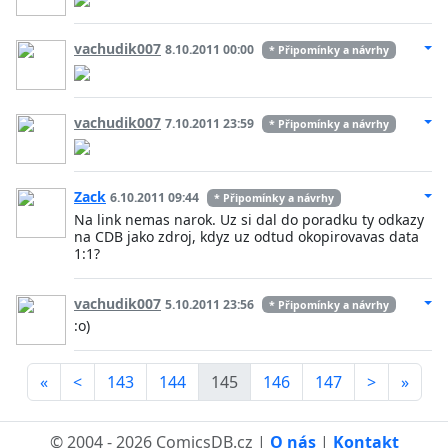
vachudik007
8.10.2011 00:00
* Připomínky a návrhy
vachudik007
7.10.2011 23:59
* Připomínky a návrhy
Zack
6.10.2011 09:44
* Připomínky a návrhy
Na link nemas narok. Uz si dal do poradku ty odkazy
na CDB jako zdroj, kdyz uz odtud okopirovavas data
1:1?
vachudik007
5.10.2011 23:56
* Připomínky a návrhy
:o)
«
<
143
144
145
146
147
>
»
© 2004 - 2026 ComicsDB.cz |
O nás
|
Kontakt