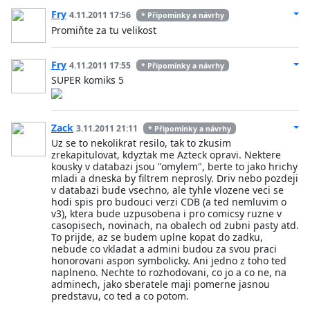
Fry
4.11.2011 17:56
* Připomínky a návrhy
Promiňte za tu velikost
Fry
4.11.2011 17:55
* Připomínky a návrhy
SUPER komiks 5
Zack
3.11.2011 21:11
* Připomínky a návrhy
Uz se to nekolikrat resilo, tak to zkusim
zrekapitulovat, kdyztak me Azteck opravi. Nektere
kousky v databazi jsou "omylem", berte to jako hrichy
mladi a dneska by filtrem neprosly. Driv nebo pozdeji
v databazi bude vsechno, ale tyhle vlozene veci se
hodi spis pro budouci verzi CDB (a ted nemluvim o
v3), ktera bude uzpusobena i pro comicsy ruzne v
casopisech, novinach, na obalech od zubni pasty atd.
To prijde, az se budem uplne kopat do zadku,
nebude co vkladat a admini budou za svou praci
honorovani aspon symbolicky. Ani jedno z toho ted
naplneno. Nechte to rozhodovani, co jo a co ne, na
adminech, jako sberatele maji pomerne jasnou
predstavu, co ted a co potom.