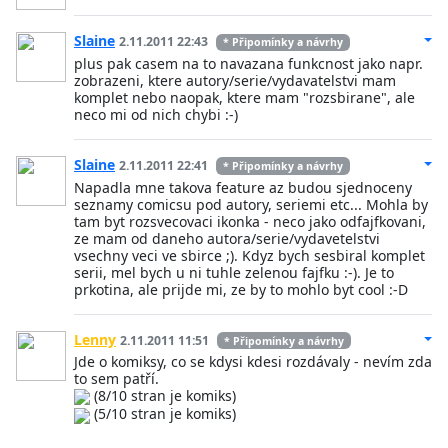
Slaine
2.11.2011 22:43
* Připomínky a návrhy
plus pak casem na to navazana funkcnost jako napr.
zobrazeni, ktere autory/serie/vydavatelstvi mam
komplet nebo naopak, ktere mam "rozsbirane", ale
neco mi od nich chybi :-)
Slaine
2.11.2011 22:41
* Připomínky a návrhy
Napadla mne takova feature az budou sjednoceny
seznamy comicsu pod autory, seriemi etc... Mohla by
tam byt rozsvecovaci ikonka - neco jako odfajfkovani,
ze mam od daneho autora/serie/vydavetelstvi
vsechny veci ve sbirce ;). Kdyz bych sesbiral komplet
serii, mel bych u ni tuhle zelenou fajfku :-). Je to
prkotina, ale prijde mi, ze by to mohlo byt cool :-D
Lenny
2.11.2011 11:51
* Připomínky a návrhy
Jde o komiksy, co se kdysi kdesi rozdávaly - nevím zda
to sem patří.
(8/10 stran je komiks)
(5/10 stran je komiks)