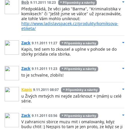
Bob
9.11.2011 18:23
* Připomínky a návrhy
Předpokládá, že věci jako "Barma", "Kriminalistika v
komiksech" či "Ještě jsme ve válce" už zpracováváte,
ale tohle Vám mohlo uniknout:
http://www.ladislavspacek.cz/produkty/komiksova-
etiketa/
Zack
9.11.2011 11:27
* Připomínky a návrhy
Kapis, ted sem to zkousel a uplne v pohode se do
sbirky pridala cela sbirka.
Zack
9.11.2011 11:23
* Připomínky a návrhy
to je schvalne, zlobils!
Kapis
9.11.2011 08:07
* Připomínky a návrhy
u Živých mrtvých mi nejde zašrknout + (mám) u celé
série.
Zack
9.11.2011 03:56
* Připomínky a návrhy
V zahranicni sbirce muzu mit i omalovanky, kdyz
budu chtit :) Nejspis to tam je jen proto, ze kdyz se ji