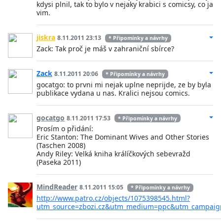
kdysi plnil, tak to bylo v nejaky krabici s comicsy, co ja
vim.
jiskra
8.11.2011 23:13
* Připomínky a návrhy
Zack: Tak proč je máš v zahraniční sbírce?
Zack
8.11.2011 20:06
* Připomínky a návrhy
gocatgo: to prvni mi nejak uplne neprijde, ze by byla
publikace vydana u nas. Kralici nejsou comics.
gocatgo
8.11.2011 17:53
* Připomínky a návrhy
Prosím o přidání:
Eric Stanton: The Dominant Wives and Other Stories
(Taschen 2008)
Andy Riley: Velká kniha králíčkových sebevražd
(Paseka 2011)
MindReader
8.11.2011 15:05
* Připomínky a návrhy
http://www.patro.cz/objects/1075398545.html?
utm_source=zbozi.cz&utm_medium=ppc&utm_campaig