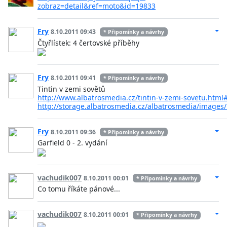
zobraz=detail&ref=moto&id=19833
Fry
8.10.2011 09:43
* Připomínky a návrhy
Čtyřlístek: 4 čertovské příběhy
Fry
8.10.2011 09:41
* Připomínky a návrhy
Tintin v zemi sovětů
http://www.albatrosmedia.cz/tintin-v-zemi-sovetu.html
http://storage.albatrosmedia.cz/albatrosmedia/ima
Fry
8.10.2011 09:36
* Připomínky a návrhy
Garfield 0 - 2. vydání
vachudik007
8.10.2011 00:01
* Připomínky a návrhy
Co tomu říkáte pánové...
vachudik007
8.10.2011 00:01
* Připomínky a návrhy