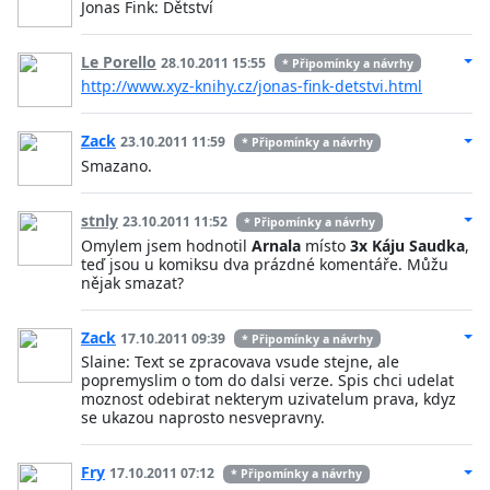
Jonas Fink: Dětství
Le Porello
28.10.2011 15:55
* Připomínky a návrhy
http://www.xyz-knihy.cz/jonas-fink-detstvi.html
Zack
23.10.2011 11:59
* Připomínky a návrhy
Smazano.
stnly
23.10.2011 11:52
* Připomínky a návrhy
Omylem jsem hodnotil
Arnala
místo
3x Káju Saudka
,
teď jsou u komiksu dva prázdné komentáře. Můžu
nějak smazat?
Zack
17.10.2011 09:39
* Připomínky a návrhy
Slaine: Text se zpracovava vsude stejne, ale
popremyslim o tom do dalsi verze. Spis chci udelat
moznost odebirat nekterym uzivatelum prava, kdyz
se ukazou naprosto nesvepravny.
Fry
17.10.2011 07:12
* Připomínky a návrhy