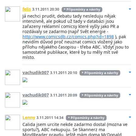
felis
3.11.2011 20:30
* Připomínky a návrhy
Já nechci prudit, debatu tady nesleduju nějak
intenzivně, ale pokud už tady v databázi jsou
zařazeny reklamní comicsy které vyšly jako PR a
rozdávaly se zadarmo (např Svět energie -
http://www.comicsdb.cz/comics.php?id=1898
), pak
nevidím důvod proč neuznat comics vložený jako
přílohu nějakého časopisu - třeba ABC. Vždyť jsou to
samostatné publikace, které by tu měly mít své
místo.
vachudik007
3.11.2011 20:10
* Připomínky a návrhy
vachudik007
3.11.2011 20:09
* Připomínky a návrhy
Lenny
3.11.2011 14:34
* Připomínky a návrhy
Calida jsem urcite nekde zadarmo dostal (mozna ve
sportu?), ABC nekupuju. Se Skannerz ma
MindReader pravdu. Ještě mám doma McDonald