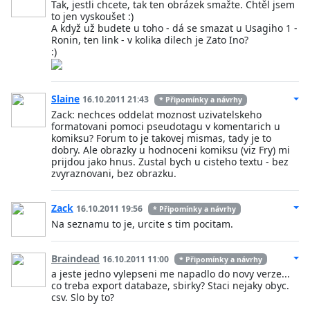
Tak, jestli chcete, tak ten obrázek smažte. Chtěl jsem
to jen vyskoušet :)
A když už budete u toho - dá se smazat u Usagiho 1 -
Ronin, ten link - v kolika dilech je Zato Ino?
:)
Slaine
16.10.2011 21:43
* Připomínky a návrhy
Zack: nechces oddelat moznost uzivatelskeho
formatovani pomoci pseudotagu v komentarich u
komiksu? Forum to je takovej mismas, tady je to
dobry. Ale obrazky u hodnoceni komiksu (viz Fry) mi
prijdou jako hnus. Zustal bych u cisteho textu - bez
zvyraznovani, bez obrazku.
Zack
16.10.2011 19:56
* Připomínky a návrhy
Na seznamu to je, urcite s tim pocitam.
Braindead
16.10.2011 11:00
* Připomínky a návrhy
a jeste jedno vylepseni me napadlo do novy verze...
co treba export databaze, sbirky? Staci nejaky obyc.
csv. Slo by to?