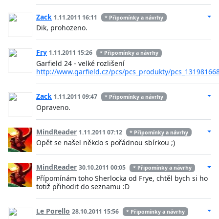
Zack
1.11.2011 16:11
* Připomínky a návrhy
Dik, prohozeno.
Fry
1.11.2011 15:26
* Připomínky a návrhy
Garfield 24 - velké rozlišení
http://www.garfield.cz/pcs/pcs_produkty/pcs_13198166
Zack
1.11.2011 09:47
* Připomínky a návrhy
Opraveno.
MindReader
1.11.2011 07:12
* Připomínky a návrhy
Opět se našel někdo s pořádnou sbírkou ;)
MindReader
30.10.2011 00:05
* Připomínky a návrhy
Přípomínám toho Sherlocka od Frye, chtěl bych si ho
totiž přihodit do seznamu :D
Le Porello
28.10.2011 15:56
* Připomínky a návrhy