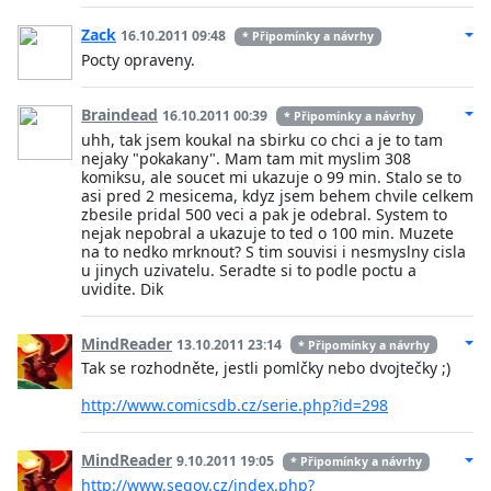
Zack
16.10.2011 09:48
* Připomínky a návrhy
Pocty opraveny.
Braindead
16.10.2011 00:39
* Připomínky a návrhy
uhh, tak jsem koukal na sbirku co chci a je to tam
nejaky "pokakany". Mam tam mit myslim 308
komiksu, ale soucet mi ukazuje o 99 min. Stalo se to
asi pred 2 mesicema, kdyz jsem behem chvile celkem
zbesile pridal 500 veci a pak je odebral. System to
nejak nepobral a ukazuje to ted o 100 min. Muzete
na to nedko mrknout? S tim souvisi i nesmyslny cisla
u jinych uzivatelu. Seradte si to podle poctu a
uvidite. Dik
MindReader
13.10.2011 23:14
* Připomínky a návrhy
Tak se rozhodněte, jestli pomlčky nebo dvojtečky ;)
http://www.comicsdb.cz/serie.php?id=298
MindReader
9.10.2011 19:05
* Připomínky a návrhy
http://www.seqoy.cz/index.php?