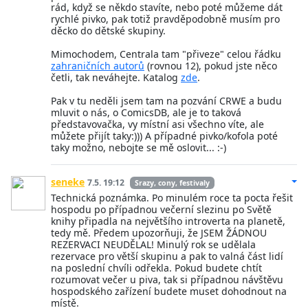
rád, když se někdo stavíte, nebo poté můžeme dát
rychlé pivko, pak totiž pravděpodobně musím pro
děcko do dětské skupiny.
Mimochodem, Centrala tam "přiveze" celou řádku
zahraničních autorů
(rovnou 12), pokud jste něco
četli, tak neváhejte. Katalog
zde
.
Pak v tu neděli jsem tam na pozvání CRWE a budu
mluvit o nás, o ComicsDB, ale je to taková
představovačka, vy místní asi všechno víte, ale
můžete přijít taky:))) A případné pivko/kofola poté
taky možno, nebojte se mě oslovit... :-)
seneke
7.5. 19:12
Srazy, cony, festivaly
Technická poznámka. Po minulém roce ta pocta řešit
hospodu po případnou večerní slezinu po Světě
knihy připadla na největšího introverta na planetě,
tedy mě. Předem upozorňuji, že JSEM ŽÁDNOU
REZERVACI NEUDĚLAL! Minulý rok se udělala
rezervace pro větší skupinu a pak to valná část lidí
na poslední chvíli odřekla. Pokud budete chtít
rozumovat večer u piva, tak si případnou návštěvu
hospodského zařízení budete muset dohodnout na
místě.