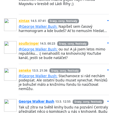
Mayovku v kresbě od Ládi Říhy ;)
xintax
14.5. 07:41
Srazy, cony, festivaly
@George Walker Bush:
Napíšeš sem časový
harmonogram a kde budeš? Ať to nemusím hledat...
soulbringer
14.5. 00:23
Srazy, cony, festivaly
@George Walker Bush:
ou ou! A já jsem letos mimo
republiku… :( nenahodíš na knihovnický YouTube
kanál, jestli se bude natáčet?
seneke
13.5. 21:36
Srazy, cony, festivaly
@George Walker Bush:
Stachanovce si rád nechám
podepsat. Ale ostatní budu muset vynechat. Penízků
je bohužel málo a knižnímu fondu to naúčtovat
nemůžu.
George Walker Bush
13.5. 12:55
Srazy, cony, festivaly
Tak už zítra na Světě knihy budu na pozvání Centraly
přednášet něco o komiksech u nás v knihovně. Budu