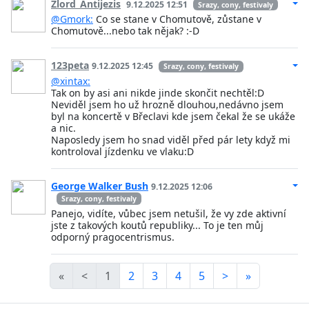
Zlord_Antijezis
9.12.2025 12:51
Srazy, cony, festivaly
@Gmork:
Co se stane v Chomutově, zůstane v
Chomutově...nebo tak nějak? :-D
123peta
9.12.2025 12:45
Srazy, cony, festivaly
@xintax:
Tak on by asi ani nikde jinde skončit nechtěl:D
Neviděl jsem ho už hrozně dlouhou,nedávno jsem
byl na koncertě v Břeclavi kde jsem čekal že se ukáže
a nic.
Naposledy jsem ho snad viděl před pár lety když mi
kontroloval jízdenku ve vlaku:D
George Walker Bush
9.12.2025 12:06
Srazy, cony, festivaly
Panejo, vidíte, vůbec jsem netušil, že vy zde aktivní
jste z takových koutů republiky... To je ten můj
odporný pragocentrismus.
«
<
1
2
3
4
5
>
»