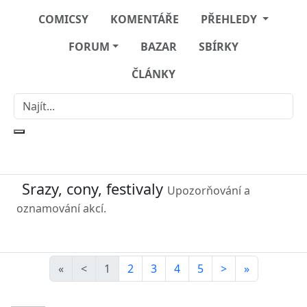
COMICSY
KOMENTÁŘE
PŘEHLEDY
FORUM
BAZAR
SBÍRKY
ČLÁNKY
Srazy, cony, festivaly
Upozorňování a
oznamování akcí.
«
<
1
2
3
4
5
>
»