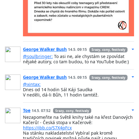
George Walker Bush
14.5. 09:15
Srazy, cony, festivaly
@soulbringer:
To asi ne, ale chystám se zpovídat
nějaké autory, co tam budou, to na YouTube bude:)
George Walker Bush
14.5. 09:15
Srazy, cony, festivaly
@xintax:
Dnes od 14 hodin Sál Káji Saudka
V neděli, dá-li Bůh, 11 hodin tamtéž.
Toe
14.5. 07:52
Srazy, cony, festivaly
Nezapomeňte na Světě knihy také na křest Danových
Kačerů! - Česká stopa v Kačerově:
https://ibb.co/S7X4pFcx
Na stánku nakladatelství Vybíral pak kromě
tradičních novinek možná půjde najít i novou