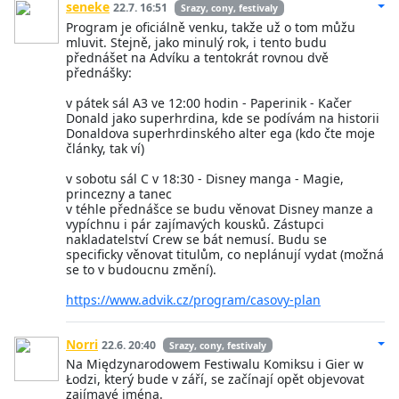
seneke
22.7. 16:51
Srazy, cony, festivaly
Program je oficiálně venku, takže už o tom můžu
mluvit. Stejně, jako minulý rok, i tento budu
přednášet na Advíku a tentokrát rovnou dvě
přednášky:
v pátek sál A3 ve 12:00 hodin - Paperinik - Kačer
Donald jako superhrdina, kde se podívám na historii
Donaldova superhrdinského alter ega (kdo čte moje
články, tak ví)
v sobotu sál C v 18:30 - Disney manga - Magie,
princezny a tanec
v téhle přednášce se budu věnovat Disney manze a
vypíchnu i pár zajímavých kousků. Zástupci
nakladatelství Crew se bát nemusí. Budu se
specificky věnovat titulům, co neplánují vydat (možná
se to v budoucnu změní).
https://www.advik.cz/program/casovy-plan
Norri
22.6. 20:40
Srazy, cony, festivaly
Na Międzynarodowem Festiwalu Komiksu i Gier w
Łodzi, který bude v září, se začínají opět objevovat
zajímavé jména.