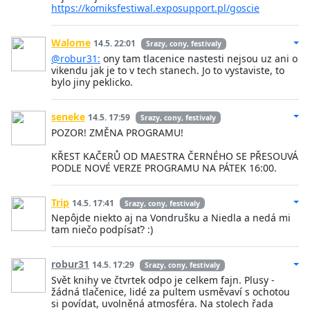
https://komiksfestiwal.exposupport.pl/goscie
Walome
14.5. 22:01
Srazy, cony, festivaly
@robur31:
ony tam tlacenice nastesti nejsou uz ani o
vikendu jak je to v tech stanech. Jo to vystaviste, to
bylo jiny peklicko.
seneke
14.5. 17:59
Srazy, cony, festivaly
POZOR! ZMĚNA PROGRAMU!
KŘEST KAČERŮ OD MAESTRA ČERNÉHO SE PŘESOUVÁ
PODLE NOVÉ VERZE PROGRAMU NA PÁTEK 16:00.
Trip
14.5. 17:41
Srazy, cony, festivaly
Nepôjde niekto aj na Vondrušku a Niedla a nedá mi
tam niečo podpísať? :)
robur31
14.5. 17:29
Srazy, cony, festivaly
Svět knihy ve čtvrtek odpo je celkem fajn. Plusy -
žádná tlačenice, lidé za pultem usměvaví s ochotou
si povídat, uvolněná atmosféra. Na stolech řada