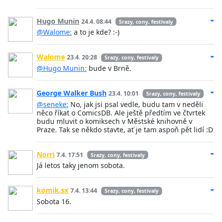
Hugo Munin
24.4. 08:44
Srazy, cony, festivaly
@Walome:
a to je kde? :-)
Walome
23.4. 20:28
Srazy, cony, festivaly
@Hugo Munin:
bude v Brně.
George Walker Bush
23.4. 10:01
Srazy, cony, festivaly
@seneke:
No, jak jsi psal vedle, budu tam v neděli
něco říkat o ComicsDB. Ale ještě předtím ve čtvrtek
budu mluvit o komiksech v Městské knihovně v
Praze. Tak se někdo stavte, ať je tam aspoň pět lidí :D
Norri
7.4. 17:51
Srazy, cony, festivaly
Já letos taky jenom sobota.
komik.sx
7.4. 13:44
Srazy, cony, festivaly
Sobota 16.