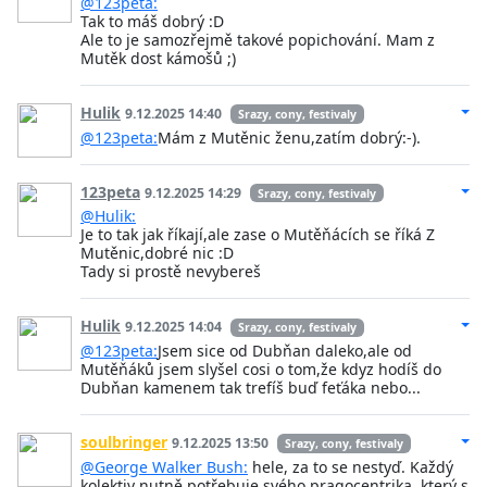
@123peta:
Tak to máš dobrý :D
Ale to je samozřejmě takové popichování. Mam z
Mutěk dost kámošů ;)
Hulik
9.12.2025 14:40
Srazy, cony, festivaly
@123peta:
Mám z Mutěnic ženu,zatím dobrý:-).
123peta
9.12.2025 14:29
Srazy, cony, festivaly
@Hulik:
Je to tak jak říkají,ale zase o Mutěňácích se říká Z
Mutěnic,dobré nic :D
Tady si prostě nevybereš
Hulik
9.12.2025 14:04
Srazy, cony, festivaly
@123peta:
Jsem sice od Dubňan daleko,ale od
Mutěňáků jsem slyšel cosi o tom,že kdyz hodíš do
Dubňan kamenem tak trefíš buď feťáka nebo...
soulbringer
9.12.2025 13:50
Srazy, cony, festivaly
@George Walker Bush:
hele, za to se nestyď. Každý
kolektiv nutně potřebuje svého pragocentrika, který s