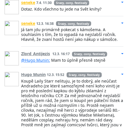
seneke
7.4. 11:30
Srazy, cony, festivaly
Dotaz. Kdo všechno tu jede na Svět knihy?
seneke
12.3. 16:38
Srazy, cony, festivaly
Já tam jdu primárně pokecat s kámošema. A
souhlasím s tím, že to vypadá na nejslabší ročník.
Hlavně, že zvaní hostů není jako nákup v sámošce.
Zlord_Antijezis
12.3. 16:17
Srazy, cony, festivaly
@Hugo Munin:
Mam to úplně přesně stejně
Hugo Munin
12.3. 15:52
Srazy, cony, festivaly
Koupě Laily Starr nelituju, je to dobrý, ale neúčast
Andradeho (ze které samozřejmě není koho vinit) je
pro mě poslední kapkou do kýblu zklamání z
letošního ročníku CCP. Za mě jednoznačně nejslabší
ročník, jsem rád, že jsem si koupil jen páteční lístek a
příště už si možná rozmyslím i to. Prostě nejsem
cílovka, nezajímají mě herci z výprodeje seriálů 80.-
90. let (ok, s čestnou výjimkou Madse Mikelsena),
nedělám cosplay, nehraju hry, nemám rád davy.
Prostě mně jen zajímají comicsoví tvůrci, který jsou v