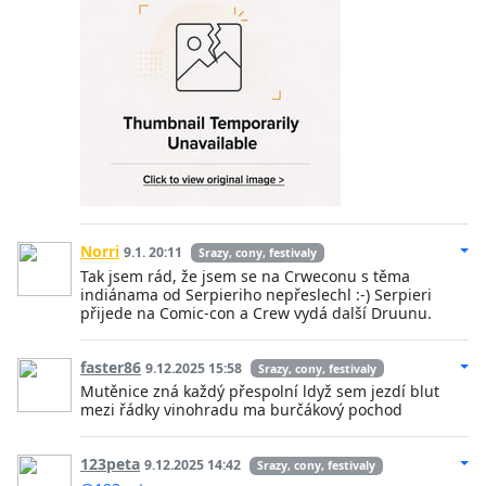
Norri
9.1. 20:11
Srazy, cony, festivaly
Tak jsem rád, že jsem se na Crweconu s těma
indiánama od Serpieriho nepřeslechl :-) Serpieri
přijede na Comic-con a Crew vydá další Druunu.
faster86
9.12.2025 15:58
Srazy, cony, festivaly
Mutěnice zná každý přespolní ldyž sem jezdí blut
mezi řádky vinohradu ma burčákový pochod
123peta
9.12.2025 14:42
Srazy, cony, festivaly