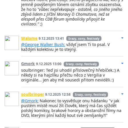
jemně povýšeným tónem oznámí zbytku osazenstva,
že ho to
"vůbec nepřekvapuje - ostatně, co jiného jiného
zbývá lidem z Jiřžní Moravy či Chomutova, než se
alespoň přes CDB fórum symbolicky připojit ke
civilizaci.“
;)
Walome
9.12.2025 13:41
Srazy, cony, festivaly
@George Walker Bush:
vždyť jsem Ti to psal. V
každým kolektivu je to stejný.
Gmork
9.12.2025 13:00
Srazy, cony, festivaly
soulbringer: Teď jsi uhodil příslovečný hřebíček.:) A
někdy si na hajzlíku přečtu něco z Vergilia v
originále... jen aby mě sousedi přitom neviděli.:)
soulbringer
9.12.2025 12:58
Srazy, cony, festivaly
@Gmork:
Nakonec to vysvětluje onu hádanku "v jak
pustém místě musí žít člověk, který má čas sjíždět
polský komiksy, brakové horory a obstarožní filmy na
DVD, kterými plní každý kout své zemljanky?!"