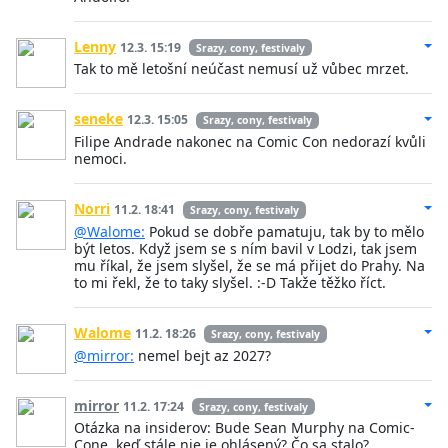
Lenny
12.3. 15:19
Srazy, cony, festivaly
Tak to mě letošní neúčast nemusí už vůbec mrzet.
seneke
12.3. 15:05
Srazy, cony, festivaly
Filipe Andrade nakonec na Comic Con nedorazí kvůli
nemoci.
Norri
11.2. 18:41
Srazy, cony, festivaly
@Walome:
Pokud se dobře pamatuju, tak by to mělo
být letos. Když jsem se s ním bavil v Lodzi, tak jsem
mu říkal, že jsem slyšel, že se má přijet do Prahy. Na
to mi řekl, že to taky slyšel. :-D Takže těžko říct.
Walome
11.2. 18:26
Srazy, cony, festivaly
@mirror:
nemel bejt az 2027?
mirror
11.2. 17:24
Srazy, cony, festivaly
Otázka na insiderov: Bude Sean Murphy na Comic-
Cone, keď stále nie je ohlásený? Čo sa stalo?