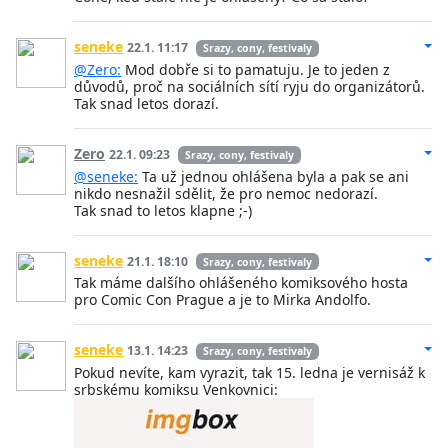
seneke
22.1. 11:17
Srazy, cony, festivaly
@Zero:
Mod dobře si to pamatuju. Je to jeden z
důvodů, proč na sociálních sítí ryju do organizátorů.
Tak snad letos dorazí.
Zero
22.1. 09:23
Srazy, cony, festivaly
@seneke:
Ta už jednou ohlášena byla a pak se ani
nikdo nesnažil sdělit, že pro nemoc nedorazí.
Tak snad to letos klapne ;-)
seneke
21.1. 18:10
Srazy, cony, festivaly
Tak máme dalšího ohlášeného komiksového hosta
pro Comic Con Prague a je to Mirka Andolfo.
seneke
13.1. 14:23
Srazy, cony, festivaly
Pokud nevíte, kam vyrazit, tak 15. ledna je vernisáž k
srbskému komiksu Venkovnici: