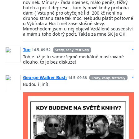
novinek. Mínusy - řada novinek, málo peněz, těžký
batoh a pocit deprese - kam ty nové knihy proboha
dám:-) Vstupné pro obyčejné lidi 200 kč není na
druhou stranu zase tak moc. Nebudu platit poštovné
u Vybírala a Host měl zase slušné slevy.
Mimochodem jsem u něj objevil Vzdálené sousedství
a mám z toho dobrý pocit. Takže za mne SK je OK.
Toe
14.5. 09:52
Srazy, cony, festivaly
Tohle už je tu samozřejmě mediálně masírované
dlouho, to je bez diskuze!
George Walker Bush
14.5. 09:38
Srazy, cony, festivaly
Budou i jiní!