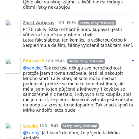
týhle akci na okraji zájmu, a kvůli nim si rodiny s
dětmi lístky nekupujou.
Zlord_Antijezis
12.3. 15:50
Srazy, cony, festivaly
Příští rok ty lístky rozhodně budu kupovat (jestli
vůbec) až úplně na poslední chvíli.
Letos fakt slabota, ten komiks...s veškerou úctou k
Serpierimu a dalším, žádný vyloženě tahák tam není.
Poniczech
12.3. 15:43
Srazy, cony, festivaly
@seneke:
Tak teď tiše děkuju své nerozhodnosti,
protože jsem zrovna zvažovala, jestli si nekoupit
Mnoho smrtí Laily Starr, ať si to můžu nechat
podepsat, protože se mi to celkem dost líbilo, ale
měla jsem to jen půjčené z knihovny. I když by se
samozřejmě nic nestalo, i kdybych si to koupila, spíš
mě jen mrzí, že jsem si konečně vybrala ještě někoho
na podpis a zrovna to nedopadne. Tak snad aspoň ta
Mirka Andolfo letos bude.
seneke
12.3. 15:43
Srazy, cony, festivaly
@Lenny:
Já hlavně doufám, že přijede ta Mirka
Andolfo.