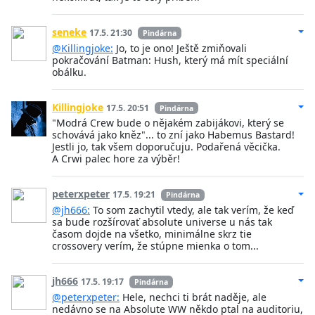
seneke
17.5. 21:30
Pindárna
@Killingjoke:
Jo, to je ono! Ještě zmiňovali
pokračování Batman: Hush, který má mít speciální
obálku.
Killingjoke
17.5. 20:51
Pindárna
"Modrá Crew bude o nějakém zabijákovi, který se
schovává jako kněz"... to zní jako Habemus Bastard!
Jestli jo, tak všem doporučuju. Podařená věcička.
A Crwi palec hore za výběr!
peterxpeter
17.5. 19:21
Pindárna
@jh666:
To som zachytil vtedy, ale tak verím, že keď
sa bude rozšírovať absolute universe u nás tak
časom dojde na všetko, minimálne skrz tie
crossovery verím, že stúpne mienka o tom...
jh666
17.5. 19:17
Pindárna
@peterxpeter:
Hele, nechci ti brát naděje, ale
nedávno se na Absolute WW někdo ptal na auditoriu,