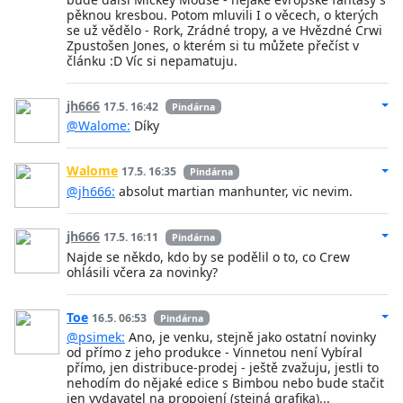
pěknou kresbou. Potom mluvili I o věcech, o kterých
se už vědělo - Rork, Zrádné tropy, a ve Hvězdné Crwi
Zpustošen Jones, o kterém si tu můžete přečíst v
článku :D Víc si nepamatuju.
jh666
17.5. 16:42
Pindárna
@Walome:
Díky
Walome
17.5. 16:35
Pindárna
@jh666:
absolut martian manhunter, vic nevim.
jh666
17.5. 16:11
Pindárna
Najde se někdo, kdo by se podělil o to, co Crew
ohlásili včera za novinky?
Toe
16.5. 06:53
Pindárna
@psimek:
Ano, je venku, stejně jako ostatní novinky
od přímo z jeho produkce - Vinnetou není Vybíral
přímo, jen distribuce-prodej - ještě zvažuju, jestli to
nehodím do nějaké edice s Bimbou nebo bude stačit
jen vydavatel na propojení (stejná grafika)...