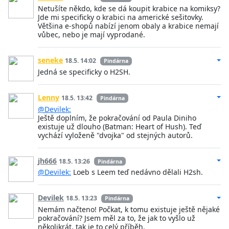
Netušíte někdo, kde se dá koupit krabice na komiksy?
Jde mi specificky o krabici na americké sešitovky.
Většina e-shopů nabízí jenom obaly a krabice nemají
vůbec, nebo je mají vyprodané.
seneke
18.5. 14:02
Pindárna
Jedná se specificky o H2SH.
Lenny
18.5. 13:42
Pindárna
@Devilek:
Ještě doplním, že pokračování od Paula Diniho
existuje už dlouho (Batman: Heart of Hush). Teď
vychází vyloženě "dvojka" od stejných autorů.
jh666
18.5. 13:26
Pindárna
@Devilek:
Loeb s Leem teď nedávno dělali H2sh.
Devilek
18.5. 13:23
Pindárna
Nemám načteno! Počkat, k tomu existuje ještě nějaké
pokračování? Jsem měl za to, že jak to vyšlo už
několikrát, tak je to celý příběh.