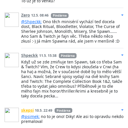
To už je to venku?
Zero
12.5. 08:46
Pindárna
@Shpeckk:
Ono těch minisérií vychází teď docela
dost, Black Ritual, Bloodletter, Violator, The Curse of
Sherlee Johnson, Monolith, Misery, She Spawn......
Ano Sam & Twitch je fajn věc. Třeba někdo něco
zkusí :-) Já mám Spawna rád, ale jsem v menšině :D
Shpeckk
11.5. 15:38
Pindárna
Když už se zde zmiňuje ten Spawn, tak co třeba Sam
& Twitch? Vím, že Crew to kdysi zkoušela v Crwi (ha
ha ha) a možná, že v současné době by to mělo větší
šanci. Navíc Sebrané spisy vydají na dvě knihy Sam
and Twitch: The Complete Collection Book 1&2, takže
třeba to vydat jako omnibus? Příběhově je to dle
mého fajn mix horor/thriller/krimi a kresebně je to
taky docela pecka...
skepsi
10.5. 22:49
Pindárna
@psimek:
no to je ono! Diky! Ale asi to opravdu nekdo
premaloval