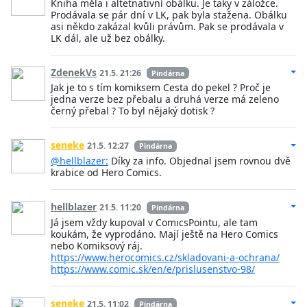
Kniha měla i altetnativní obálku. Je taky v záložce.
Prodávala se pár dní v LK, pak byla stažena. Obálku
asi někdo zakázal kvůli právům. Pak se prodávala v
LK dál, ale už bez obálky.
ZdenekVs
21.5. 21:26
Pindárna
Jak je to s tím komiksem Cesta do pekel ? Proč je
jedna verze bez přebalu a druhá verze má zeleno
černý přebal ? To byl nějaký dotisk ?
seneke
21.5. 12:27
Pindárna
@hellblazer:
Díky za info. Objednal jsem rovnou dvě
krabice od Hero Comics.
hellblazer
21.5. 11:20
Pindárna
Já jsem vždy kupoval v ComicsPointu, ale tam
koukám, že vyprodáno. Mají ještě na Hero Comics
nebo Komiksový ráj.
https://www.herocomics.cz/skladovani-a-ochrana/
https://www.comic.sk/en/e/prislusenstvo-98/
seneke
21.5. 11:02
Pindárna