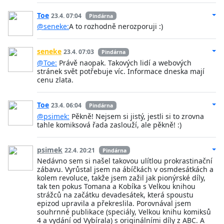
Toe
23.4. 07:04
Pindárna
@seneke:
A to rozhodně nerozporuji :)
seneke
23.4. 07:03
Pindárna
@Toe:
Právě naopak. Takových lidí a webových
stránek svět potřebuje víc. Informace dneska mají
cenu zlata.
Toe
23.4. 06:04
Pindárna
@psimek:
Pěkně! Nejsem si jistý, jestli si to zrovna
tahle komiksová řada zaslouží, ale pěkně! :)
psimek
22.4. 20:21
Pindárna
Nedávno sem si našel takovou ulítlou prokrastinační
zábavu. Vyrůstal jsem na ábíčkách v osmdesátkách a
kolem revoluce, takže jsem zažil jak pionýrské díly,
tak ten pokus Tomana a Kobíka s Velkou knihou
strážců na začátku devadesátek, která spoustu
epizod upravila a překreslila. Porovnával jsem
souhrnné publikace (speciály, Velkou knihu komiksů
4 a vydání od Vybírala) s originálními díly z ABC. A