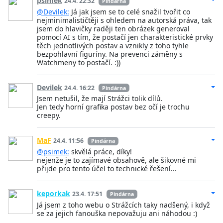
psimek
24.4. 22:32
Pindárna
@Devilek:
Já jak jsem se to celé snažil tvořit co
nejminimalističtěji s ohledem na autorská práva, tak
jsem do hlavičky raději ten obrázek generoval
pomocí AI s tím, že postačí jen charakteristické prvky
těch jednotlivých postav a vznikly z toho tyhle
bezpohlavní figuríny. Na prevenci záměny s
Watchmeny to postačí. :))
Devilek
24.4. 16:22
Pindárna
Jsem netušil, že mají Strážci tolik dílů.
Jen tedy horní grafika postav bez očí je trochu
creepy.
MaF
24.4. 11:56
Pindárna
@psimek:
skvělá práce, díky!
nejenže je to zajímavé obsahově, ale šikovné mi
přijde pro tento účel to technické řešení...
keporkak
23.4. 17:51
Pindárna
Já jsem z toho webu o Strážcích taky nadšený, i když
se za jejich fanouška nepovažuju ani náhodou :)