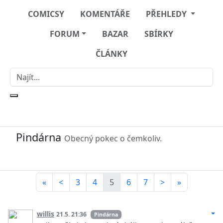
COMICSY
KOMENTÁŘE
PŘEHLEDY
FORUM
BAZAR
SBÍRKY
ČLÁNKY
Pindárna
Obecný pokec o čemkoliv.
«
<
3
4
5
6
7
>
»
willis
21.5. 21:36
Pindárna