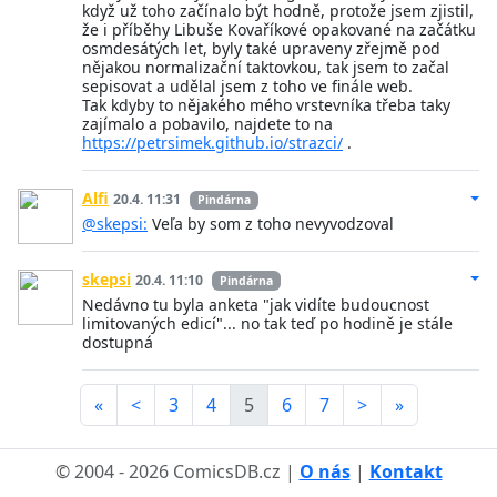
když už toho začínalo být hodně, protože jsem zjistil,
že i příběhy Libuše Kovaříkové opakované na začátku
osmdesátých let, byly také upraveny zřejmě pod
nějakou normalizační taktovkou, tak jsem to začal
sepisovat a udělal jsem z toho ve finále web.
Tak kdyby to nějakého mého vrstevníka třeba taky
zajímalo a pobavilo, najdete to na
https://petrsimek.github.io/strazci/
.
Alfi
20.4. 11:31
Pindárna
@skepsi:
Veľa by som z toho nevyvodzoval
skepsi
20.4. 11:10
Pindárna
Nedávno tu byla anketa "jak vidíte budoucnost
limitovaných edicí"... no tak teď po hodině je stále
dostupná
«
<
3
4
5
6
7
>
»
© 2004 - 2026 ComicsDB.cz |
O nás
|
Kontakt