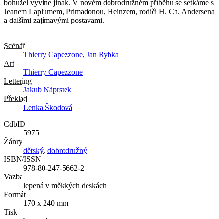
bohužel vyvine jinak. V novém dobrodružném příběhu se setkáme s
Jeanem Laplumem, Primadonou, Heinzem, rodiči H. Ch. Andersena
a dalšími zajímavými postavami.
Scénář
Thierry Capezzone
,
Jan Rybka
Art
Thierry Capezzone
Lettering
Jakub Náprstek
Překlad
Lenka Škodová
CdbID
5975
Žánry
dětský
,
dobrodružný
ISBN/ISSN
978-80-247-5662-2
Vazba
lepená v měkkých deskách
Formát
170 x 240 mm
Tisk