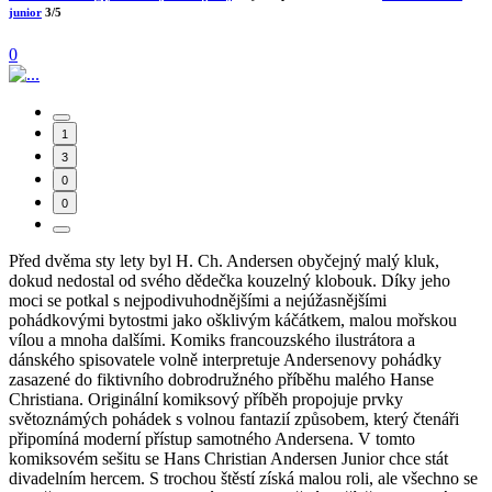
junior
3/5
0
1
3
0
0
Před dvěma sty lety byl H. Ch. Andersen obyčejný malý kluk,
dokud nedostal od svého dědečka kouzelný klobouk. Díky jeho
moci se potkal s nejpodivuhodnějšími a nejúžasnějšími
pohádkovými bytostmi jako ošklivým káčátkem, malou mořskou
vílou a mnoha dalšími. Komiks francouzského ilustrátora a
dánského spisovatele volně interpretuje Andersenovy pohádky
zasazené do fiktivního dobrodružného příběhu malého Hanse
Christiana. Originální komiksový příběh propojuje prvky
světoznámých pohádek s volnou fantazií způsobem, který čtenáři
připomíná moderní přístup samotného Andersena. V tomto
komiksovém sešitu se Hans Christian Andersen Junior chce stát
divadelním hercem. S trochou štěstí získá malou roli, ale všechno se