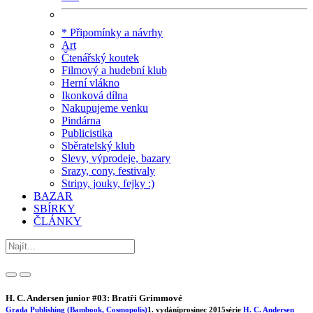
* Připomínky a návrhy
Art
Čtenářský koutek
Filmový a hudební klub
Herní vlákno
Ikonková dílna
Nakupujeme venku
Pindárna
Publicistika
Sběratelský klub
Slevy, výprodeje, bazary
Srazy, cony, festivaly
Stripy, jouky, fejky :)
BAZAR
SBÍRKY
ČLÁNKY
H. C. Andersen junior #03: Bratři Grimmové
Grada Publishing (Bambook, Cosmopolis)
1. vydání
prosinec 2015
série
H. C. Andersen