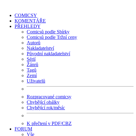
COMICSY
KOMENTÁŘE
PŘEHLEDY
Comicsů podle Sbírky
Comicsů podle Tržní ceny
Autorů
Nakladatelství
Původní nakladatelství
Sérií
Žánrů
Tagů
Zemí
Uživatelů
Rozpracované comicsy
Chybějící obálky
Chybějící rok/měsíc
K přečtení v PDF/CBZ
FORUM
Vše