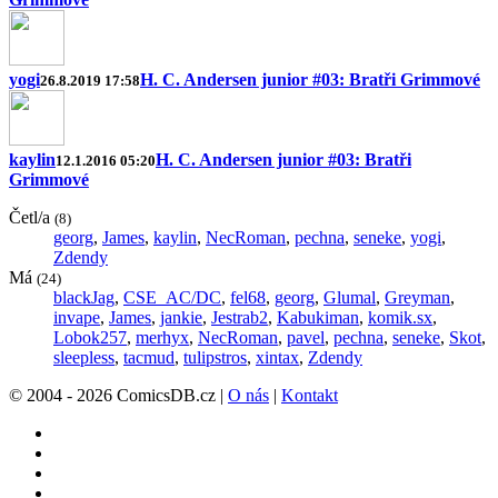
yogi
H. C. Andersen junior #03: Bratři Grimmové
26.8.2019 17:58
kaylin
H. C. Andersen junior #03: Bratři
12.1.2016 05:20
Grimmové
Četl/a
(8)
georg
,
James
,
kaylin
,
NecRoman
,
pechna
,
seneke
,
yogi
,
Zdendy
Má
(24)
blackJag
,
CSE_AC/DC
,
fel68
,
georg
,
Glumal
,
Greyman
,
invape
,
James
,
jankie
,
Jestrab2
,
Kabukiman
,
komik.sx
,
Lobok257
,
merhyx
,
NecRoman
,
pavel
,
pechna
,
seneke
,
Skot
,
sleepless
,
tacmud
,
tulipstros
,
xintax
,
Zdendy
© 2004 - 2026 ComicsDB.cz |
O nás
|
Kontakt