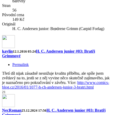
barevný
Stran
56
Původní cena
149 Kč
Originál
H. C. Andersen junior: Brødrene Grimm (Carpid Forlag)
kaylin
H. C. Andersen junior #03: Bratři
12.1.2016 05:24
Grimmové
Permalink
Třetí díl nijak zásadně nesnižuje kvalitu příběhu, ale spíše jsem
zvědavý na to, jestli se z něj vyvine něco skutečně zajímavého, jak
je naznačeno pro pokračování v závěru. Více:
http://www.comics-
blog.cz/2016/01/1077-h-ch-andersen-junior-3-bratri.html
2
1
NecRoman
H. C. Andersen junior #03: Bratři
25.12.2024 17:56
Grimmové