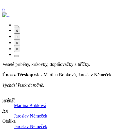
0
0
1
0
0
Veselé příběhy, křížovky, doplňovačky a hříčky.
Únos z Třeskoprsk
- Martina Bobková, Jaroslav Němeček
Vychází šestkrát ročně.
Scénář
Martina Bobková
Art
Jaroslav Němeček
Obálka
Jaroslav Němeček