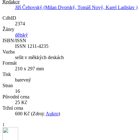
Redakce
Jiří Čehovský (Milan Dvorský, Tomáš Nový, Karel Ladislav )
CdbID
2374
Žánry
dětský
ISBN/ISSN
ISSN 1211-4235
Vazba
sešit v měkkých deskách
Formát
210 x 297 mm
Tisk
barevný
Stran
16
Původní cena
25 Kč
Tržní cena
600 Kč (Zdroj:
Aukro
)
1