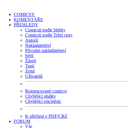
COMICSY
KOMENTÁŘE
PŘEHLEDY
Comicsů podle Sbírky
Comicsů podle Tržní ceny
Autorů
Nakladatelství
Původní nakladatelství
Sérií
Žánrů
Tagů
Zemí
Uživatelů
Rozpracované comicsy
Chybějící obálky
Chybějící rok/měsíc
K přečtení v PDF/CBZ
FORUM
Vše