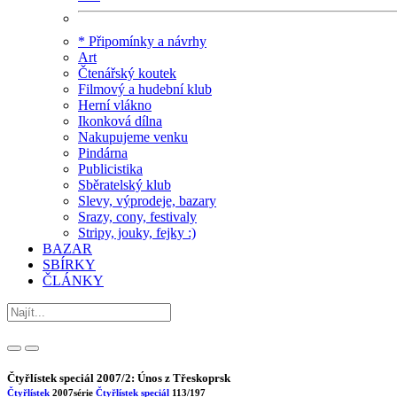
* Připomínky a návrhy
Art
Čtenářský koutek
Filmový a hudební klub
Herní vlákno
Ikonková dílna
Nakupujeme venku
Pindárna
Publicistika
Sběratelský klub
Slevy, výprodeje, bazary
Srazy, cony, festivaly
Stripy, jouky, fejky :)
BAZAR
SBÍRKY
ČLÁNKY
Čtyřlístek speciál 2007/2: Únos z Třeskoprsk
Čtyřlístek
2007
série
Čtyřlístek speciál
113/197