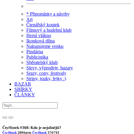
* Připomínky a návrhy
Art
Čtenářský koutek
Filmový a hudební klub
Herní vlákno
Ikonková dílna
Nakupujeme venku
Pindárna
Publicistika
Sběratelský klub
Slevy, výprodeje, bazary
Srazy, cony, festivaly
Stripy, jouky, fejky :)
BAZAR
SBÍRKY
ČLÁNKY
Čtyřlístek #368: Kdo je nejsilnější?
Čtyřlístek
2004
série
Čtyřlístek
374/743