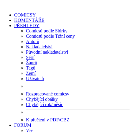
COMICSY
KOMENTÁŘE
PŘEHLEDY
Comicsů podle Sbírky
Comicsů podle Tržní ceny
Autorů
Nakladatelství
Původní nakladatelství
Sérií
Žánrů
Tagů
Zemí
Uživatelů
Rozpracované comicsy
Chybějící obálky
Chybějící rok/měsíc
K přečtení v PDF/CBZ
FORUM
Vše