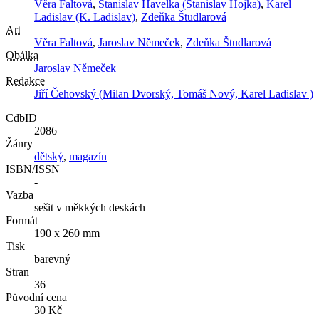
Věra Faltová
,
Stanislav Havelka (Stanislav Hojka)
,
Karel
Ladislav (K. Ladislav)
,
Zdeňka Študlarová
Art
Věra Faltová
,
Jaroslav Němeček
,
Zdeňka Študlarová
Obálka
Jaroslav Němeček
Redakce
Jiří Čehovský (Milan Dvorský, Tomáš Nový, Karel Ladislav )
CdbID
2086
Žánry
dětský
,
magazín
ISBN/ISSN
-
Vazba
sešit v měkkých deskách
Formát
190 x 260 mm
Tisk
barevný
Stran
36
Původní cena
30 Kč