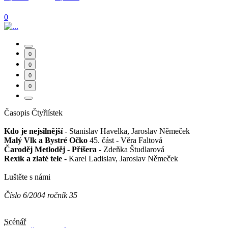
0
0
0
0
0
Časopis Čtyřlístek
Kdo je nejsilnější
- Stanislav Havelka, Jaroslav Němeček
Malý Vlk a Bystré Očko
45. část - Věra Faltová
Čaroděj Metloděj - Příšera
- Zdeňka Študlarová
Rexík a zlaté tele
- Karel Ladislav, Jaroslav Němeček
Luštěte s námi
Číslo 6/2004 ročník 35
Scénář