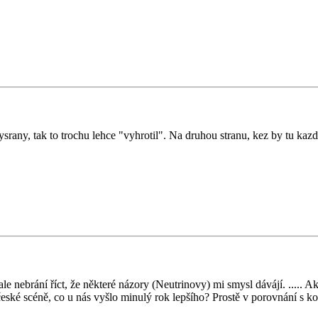
 vysrany, tak to trochu lehce "vyhrotil". Na druhou stranu, kez by tu ka
e nebrání říct, že některé názory (Neutrinovy) mi smysl dávájí. ..... A
eské scéně, co u nás vyšlo minulý rok lepšího? Prostě v porovnání s k