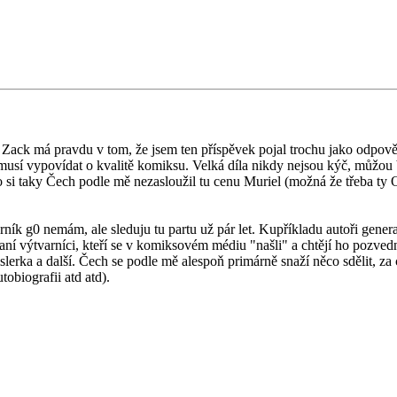
e. Zack má pravdu v tom, že jsem ten příspěvek pojal trochu jako odp
musí vypovídat o kvalitě komiksu. Velká díla nikdy nejsou kýč, můžou bý
si taky Čech podle mě nezasloužil tu cenu Muriel (možná že třeba ty O p
k g0 nemám, ale sleduju tu partu už pár let. Kupříkladu autoři generace
vaní výtvarníci, kteří se v komiksovém médiu "našli" a chtějí ho pozved
islerka a další. Čech se podle mě alespoň primárně snaží něco sdělit, za
obiografii atd atd).