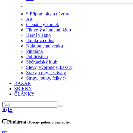
* Připomínky a návrhy
Art
Čtenářský koutek
Filmový a hudební klub
Herní vlákno
Ikonková dílna
Nakupujeme venku
Pindárna
Publicistika
Sběratelský klub
Slevy, výprodeje, bazary
Srazy, cony, festivaly
Stripy, jouky, fejky :)
BAZAR
SBÍRKY
ČLÁNKY
Pindárna
Obecný pokec o čemkoliv.