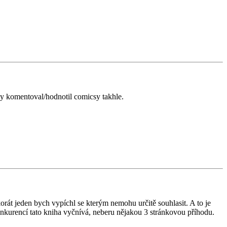
zdy komentoval/hodnotil comicsy takhle.
korát jeden bych vypíchl se kterým nemohu určitě souhlasit. A to je
onkurencí tato kniha vyčnívá, neberu nějakou 3 stránkovou příhodu.