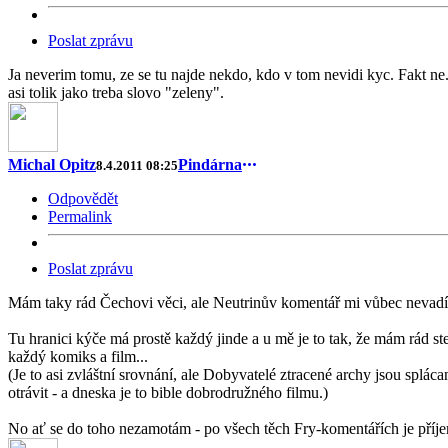
Poslat zprávu
Ja neverim tomu, ze se tu najde nekdo, kdo v tom nevidi kyc. Fakt ne.
asi tolik jako treba slovo "zeleny".
Michal Opitz
Pindárna
8.4.2011 08:25
Odpovědět
Permalink
Poslat zprávu
Mám taky rád Čechovi věci, ale Neutrinův komentář mi vůbec nevadí
Tu hranici kýče má prostě každý jinde a u mě je to tak, že mám rád ste
každý komiks a film...
(Je to asi zvláštní srovnání, ale Dobyvatelé ztracené archy jsou splác
otrávit - a dneska je to bible dobrodružného filmu.)
No ať se do toho nezamotám - po všech těch Fry-komentářích je příjem