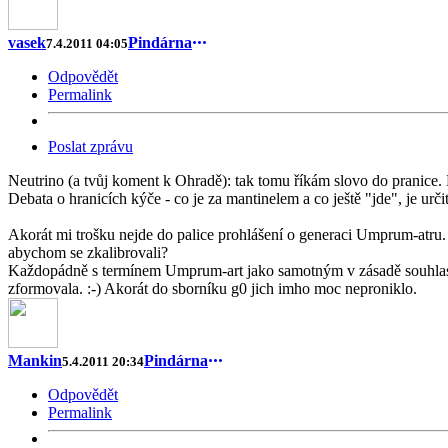
vasek
Pindárna
7.4.2011 04:05
Odpovědět
Permalink
Poslat zprávu
Neutrino (a tvůj koment k Ohradě): tak tomu říkám slovo do pranice. 
Debata o hranicích kýče - co je za mantinelem a co ještě "jde", je urč
Akorát mi trošku nejde do palice prohlášení o generaci Umprum-atru.
abychom se zkalibrovali?
Každopádně s termínem Umprum-art jako samotným v zásadě souhlasím. 
zformovala. :-) Akorát do sborníku g0 jich imho moc neproniklo.
Mankin
Pindárna
5.4.2011 20:34
Odpovědět
Permalink