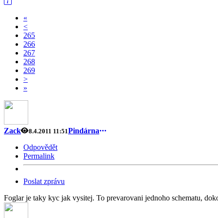
«
<
265
266
267
268
269
>
»
Zack
Pindárna
8.4.2011 11:51
Odpovědět
Permalink
Poslat zprávu
Foglar je taky kyc jak vysitej. To prevarovani jednoho schematu, dokon