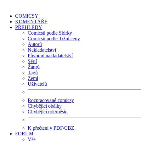
COMICSY
KOMENTÁŘE
PŘEHLEDY
Comicsů podle Sbírky
Comicsů podle Tržní ceny
Autorů
Nakladatelství
Původní nakladatelství
Sérií
Žánrů
Tagů
Zemí
Uživatelů
Rozpracované comicsy
Chybějící obálky
Chybějící rok/měsíc
K přečtení v PDF/CBZ
FORUM
Vše