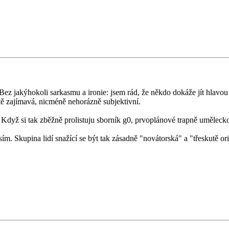
Bez jakýhokoli sarkasmu a ironie: jsem rád, že někdo dokáže jít hlavou
itě zajímavá, nicméně nehorázně subjektivní.
 Když si tak zběžně prolistuju sborník g0, prvoplánové trapně uměleck
Skupina lidí snažící se být tak zásadně "novátorská" a "třeskutě orig