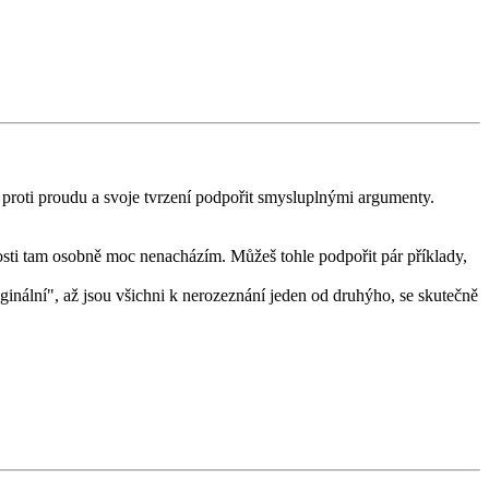
 proti proudu a svoje tvrzení podpořit smysluplnými argumenty.
osti tam osobně moc nenacházím. Můžeš tohle podpořit pár příklady,
inální", až jsou všichni k nerozeznání jeden od druhýho, se skutečně