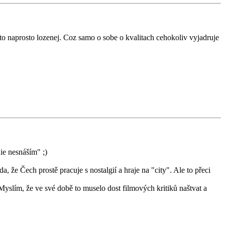
 to naprosto lozenej. Coz samo o sobe o kvalitach cehokoliv vyjadruje
ie nesnáším" ;)
, že Čech prostě pracuje s nostalgií a hraje na "city". Ale to přeci
 Myslím, že ve své době to muselo dost filmových kritiků naštvat a