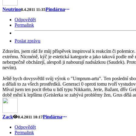
Neutrino
Pindárna
8.4.2011 11:35
Odpovědět
Permalink
Poslat zprávu
Zdravím, jsem rád že můj příspěvek inspiroval k reakcím či polemic
extrému. Nicméně, kýč je estetická kategorie a jako taková podle mě 
nebezpečně obcházejí, alespoň ji nabourají nadsázkou (Saudek). Proto 
nevím).
Ještě bych dovysvětlil svůj výrok o "Umprum-artu". Ten poslední sborní
a dělali to za všech prostředků. Generaci 0 oproti tomu tvoří vystudo
Míval jsem ten pocit třeba u lidí typu Nikkarin, Jerie, Bažant, dřív Ge
době mění k lepšímu (Geislerka se zabývá problémy žen, Grus dělá aut
Zack
Pindárna
8.4.2011 10:17
Odpovědět
Permalink