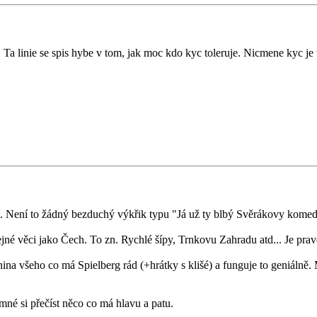
 Ta linie se spis hybe v tom, jak moc kdo kyc toleruje. Nicmene kyc je
. Není to žádný bezduchý výkřik typu "Já už ty blbý Svěrákovy komed
jné věci jako Čech. To zn. Rychlé šípy, Trnkovu Zahradu atd... Je pravda
anina všeho co má Spielberg rád (+hrátky s klišé) a funguje to geniálně.
né si přečíst něco co má hlavu a patu.