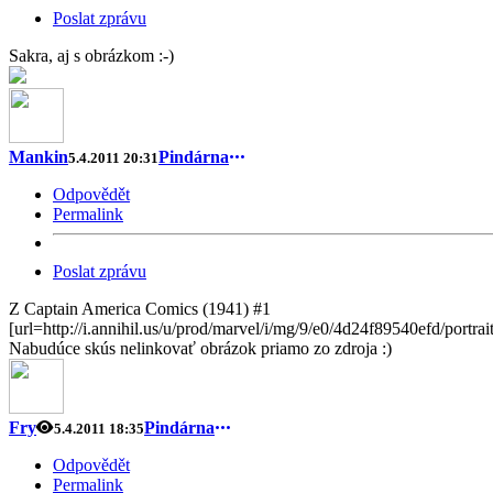
Poslat zprávu
Sakra, aj s obrázkom :-)
Mankin
Pindárna
5.4.2011 20:31
Odpovědět
Permalink
Poslat zprávu
Z Captain America Comics (1941) #1
[url=http://i.annihil.us/u/prod/marvel/i/mg/9/e0/4d24f89540efd/portrai
Nabudúce skús nelinkovať obrázok priamo zo zdroja :)
Fry
Pindárna
5.4.2011 18:35
Odpovědět
Permalink