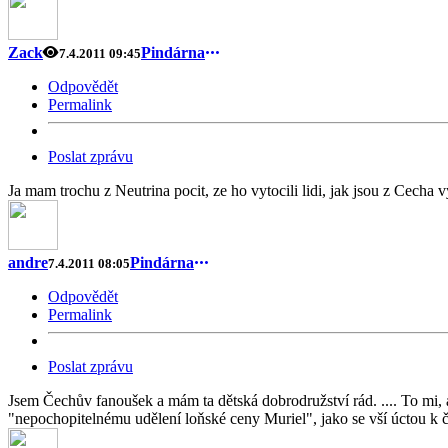
Zack
Pindárna
7.4.2011 09:45
Odpovědět
Permalink
Poslat zprávu
Ja mam trochu z Neutrina pocit, ze ho vytocili lidi, jak jsou z Cecha
andre
Pindárna
7.4.2011 08:05
Odpovědět
Permalink
Poslat zprávu
Jsem Čechův fanoušek a mám ta dětská dobrodružství rád. .... To mi, al
"nepochopitelnému udělení loňské ceny Muriel", jako se vší úctou k č