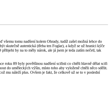
ověď všemu tomu nadšení kolem Ohrady, tudíž zašel možná lehce do
t skutečně autentická (třeba ten Foglar), a když se už hranici kýče
řibjehi by na to měly nárok, ale já jsem je teda zatím nečetl, tak
 roku 89 byly povětšinou nadšení scifisti co chtěli hlavně dělat scifi
nout do uměleckých výšin, místo toho aby vyloženě chtěli něco sdělit.
 což mu náleží plus. Ovšem je fakt, že celkově už se to v poslední