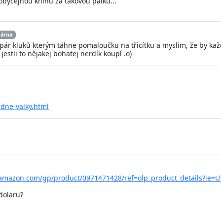
byčejnou knihu za takovou pálku...
dárna
pár kluků kterým táhne pomaloučku na třicítku a myslim, že by každej
estli to nějakej bohatej nerdík koupí .o)
zdne-valky.html
amazon.com/gp/product/0971471428/ref=olp_product_details?ie=
 dolaru?