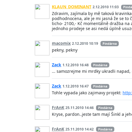
KLAUN_DOMINANT
2.12.2010 11:03
Pindá
Zdravim, zajímala by mě taková kravinka 
podhodnocena, ale je mi jasná že se to 
ticho- 2100,- Kč momentálně dražba na a
jednoho prodeje se asi nedá úplně usuzo
macomix
2.12.2010 10:19
Pindárna
pekny, pekny
Zack
1.12.2010 16:48
Pindárna
... samozrejme mi mrdky ukradli napad, al
Zack
1.12.2010 16:47
Pindárna
Tohle vypada jako zajimavy projekt:
http
FrAnK
25.11.2010 14:46
Pindárna
Kryse, pardon..jeste tam mají Šinkl a jeh
FrAnK
25.11.2010 14:42
Pindárna