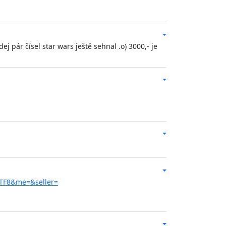
 pár čísel star wars ještě sehnal .o) 3000,- je
UTF8&me=&seller=