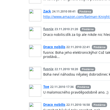
Zack
24.11.2010 09:41
Pindárna
http://www.amazon.com/Batman-Knight-
fusnix
23.11.2010 21:20
Pindárna
Draco nobilis:dík za tip ale nikde nic h
Draco nobilis
22.11.2010 22:41
Pindárna
fusnix: Boha jeho elektronickýho! Což ta
prodává...
fusnix
22.11.2010 18:20
Pindárna
Boha neví náhodou nějakej dobrodinec k
Toe
22.11.2010 17:36
Pindárna
U malomocného pravděpodobně ano. ;)
Draco nobilis
22.11.2010 16:58
Pindárna