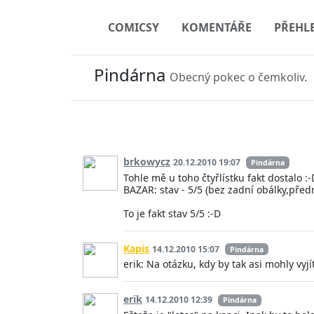
COMICSY
KOMENTÁŘE
PŘEHL
Pindárna
Obecný pokec o čemkoliv.
brkowycz
20.12.2010 19:07
Pindárna
Tohle mě u toho čtyřlístku fakt dostalo :-
BAZAR: stav - 5/5 (bez zadní obálky,před
To je fakt stav 5/5 :-D
Kapis
14.12.2010 15:07
Pindárna
erik: Na otázku, kdy by tak asi mohly vy
erik
14.12.2010 12:39
Pindárna