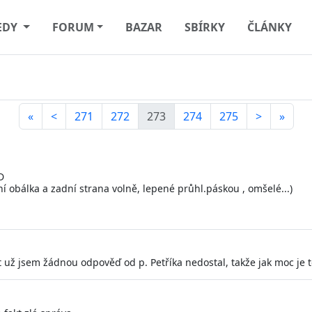
EDY
FORUM
BAZAR
SBÍRKY
ČLÁNKY
«
<
271
272
273
274
275
>
»
D
ní obálka a zadní strana volně, lepené průhl.páskou , omšelé...)
jít už jsem žádnou odpověď od p. Petříka nedostal, takže jak moc je 