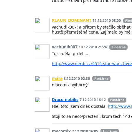
Občas se divím jak někdo může nabízet o
KLAUN_DOMINANT
11.12.2010 08:00
Pin
vachudik007: a přitom by stačilo oběhat 
hustě přemrštěná cena. Zajímalo by mě, j
vachudik007
10.12.2010 21:26
Pindárna
To si dělaj prdel ...
http://www.nerdi.cz/4514-star-wars-hve
mára
8.12.2010 02:36
Pindárna
macomix: výborný!
Draco nobilis
7.12.2010 16:12
Pindárna
Hle, toto jsem dnes dostala.
http://www.
Stoji to za neco/precteni, krom tech 140
macomix
7.12.2010 16:05
Pindárna