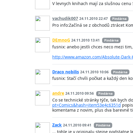
V levnych knihach mají za slušnou cenu 
vachudik007
24.11.2010 22:47
Pindárna
Pro info:Začíná se z obchodů ztrácet Ko
DEmnoG
24.11.2010 13:41
Pindárna
fusnix: anebo jestli chces neco mezi tim
http://www.amazon.com/Absolute-Dark-
Draco nobilis
24.11.2010 10:06
Pindárna
fusnix: Stačí chvíli počkat a každý den k
andre
24.11.2010 09:56
Pindárna
Co se technické stránky týče, tak bych d
pt=Comics&hash=item53e4c6351d
popise
komentama z novim, plus dva barevné ti
Zack
24.11.2010 09:41
Pindárna
... tohle je v originalu stejne podstatne