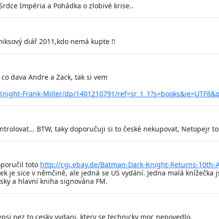
Srdce Impéria a Pohádka o zlobivé krise..
miksový diář 2011,kdo nemá kupte !!
, co dava Andre a Zack, tak si vem
Knight-Frank-Miller/dp/1401210791/ref=sr_1_1?s=books&ie=UTF8&
ontrolovat... BTW, taky doporučuji si to české nekupovat, Netopejr to
oporučil toto
http://cgi.ebay.de/Batman-Dark-Knight-Returns-10th-
k je sice v němčině, ale jedná se US vydání. Jedna malá knížečka j
sky a hlavní kniha signována FM.
 lepsi nez to cesky vydani, ktery se technicky moc nepovedlo.