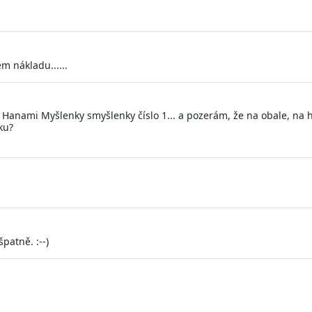
m nákladu......
anami Myšlenky smyšlenky číslo 1... a pozerám, že na obale, na hra
ku?
patně. :--)