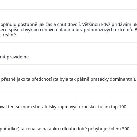
ňuju postupně jak čas a chuť dovolí. Většinou když přidávám uk
eru spíše obvyklou cenovou hladinu bez jednorázových extrémů. B
c reálné.
nit pravidelne.
k přesně jako ta předchozí (ta byla tak pěkně prasácky dominantní).
avoval ten seznam sberatelsky zajimavych kousku, tusim top 100.
ořádku:) ta cena se na aukru dlouhodobě pohybuje kolem 500.