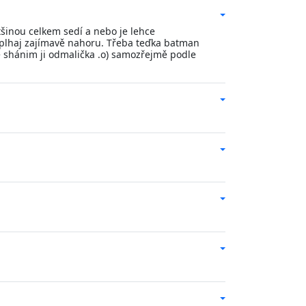
tšinou celkem sedí a nebo je lehce
 šplhaj zajímavě nahoru. Třeba teďka batman
e shánim ji odmalička .o) samozřejmě podle