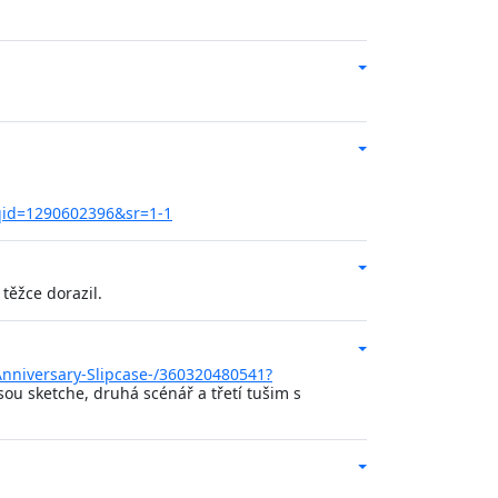
qid=1290602396&sr=1-1
 těžce dorazil.
Anniversary-Slipcase-/360320480541?
sou sketche, druhá scénář a třetí tušim s