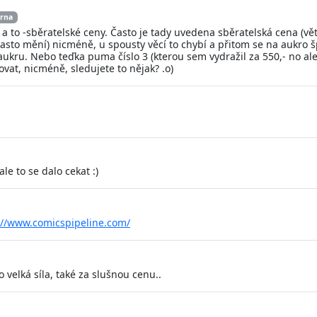
rna
a to -sběratelské ceny. Často je tady uvedena sběratelská cena (vě
často mění) nicméně, u spousty věcí to chybí a přitom se na aukro
ukru. Nebo teďka puma číslo 3 (kterou sem vydražil za 550,- no al
vat, nicméně, sledujete to nějak? .o)
e to se dalo cekat :)
://www.comicspipeline.com/
o velká síla, také za slušnou cenu..