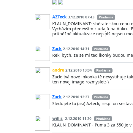
AZTeck
3.12.2010 07:43
Pindárna
KLAUN_DOMINANT: sběratelskou cenu dopl
Vycházím především z udajů na Aukru. B
průběžné aktualizace nejspíš nejsou mo
Zack
2.12.2010 14:31
Pindárna
Rekl bych, ze se mi ted ikonky budou me
andre
2.12.2010 13:04
Pindárna
Zack: tvá nové inkonka tě nevystihuje ta
ten novej image rozmyslet;-)
Zack
2.12.2010 12:27
Pindárna
Sledujete to (asi) Azteck, resp. on sest
willis
2.12.2010 11:20
Pindárna
KLAUN_DOMINANT - Puma 3 za 550 je v p