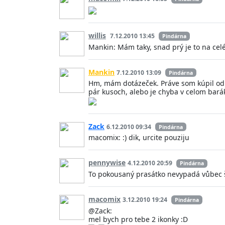
willis
7.12.2010 13:45
Pindárna
Mankin: Mám taky, snad prý je to na celé
Mankin
7.12.2010 13:09
Pindárna
Hm, mám dotázeček. Práve som kúpil od H
pár kusoch, alebo je chyba v celom bará
Zack
6.12.2010 09:34
Pindárna
macomix: :) dik, urcite pouziju
pennywise
4.12.2010 20:59
Pindárna
To pokousaný prasátko nevypadá vůbec š
macomix
3.12.2010 19:24
Pindárna
@Zack:
mel bych pro tebe 2 ikonky :D