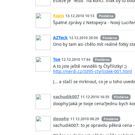
Ešteže je "letos" na konci. Inak by to bola
Kapis
13.12.2010 10:13
Pindárna
Špatné zprávy z Netopejra - Nový Lucifer
AZTeck
12.12.2010 20:50
Pindárna
Ono by tam asi chělo mít reálné fotky s
Toe
12.12.2010 17:44
Pindárna
A to jste ještě neviděli ty Čtyřlístky! ;)
http://nerdi.cz/3395-ctyrlistek-001.html
(... a stačí se mrknout, co je u toho uv
vachudik007
11.12.2010 16:35
Pindárna
doophy:Jaká je tvoje cena?Jednu bych kou
doophy
11.12.2010 08:29
Pindárna
vachudik007: to je opravdu pěkná cena -