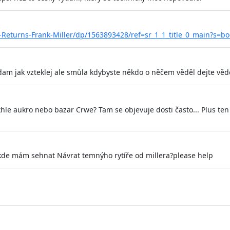
Returns-Frank-Miller/dp/1563893428/ref=sr_1_1_title_0_main?s=
ledam jak vzteklej ale smůla kdybyste někdo o něčem věděl dejte věd
khle aukro nebo bazar Crwe? Tam se objevuje dosti často... Plus te
de mám sehnat Návrat temnýho rytíře od millera?please help