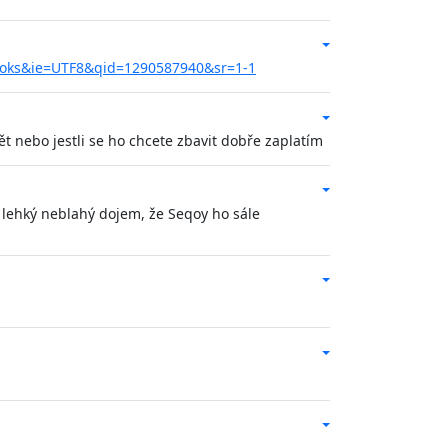
books&ie=UTF8&qid=1290587940&sr=1-1
ět nebo jestli se ho chcete zbavit dobře zaplatím
n lehký neblahý dojem, že Seqoy ho sále