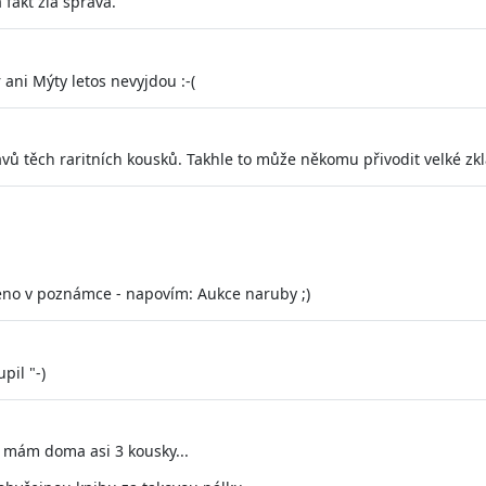
 fakt zlá správa.
 ani Mýty letos nevyjdou :-(
tavů těch raritních kousků. Takhle to může někomu přivodit velké z
edeno v poznámce - napovím: Aukce naruby ;)
pil "-)
 mám doma asi 3 kousky...